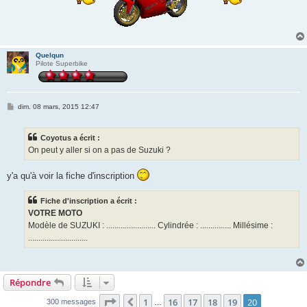
Quelqun
Pilote Superbike
M
dim. 08 mars, 2015 12:47
e
s
s
Coyotus a écrit :
a
g
On peut y aller si on a pas de Suzuki ?
e
y'a qu'à voir la fiche d'inscription
Fiche d'inscription a écrit :
VOTRE MOTO
Modèle de SUZUKI : ........................ Cylindrée : ............... Millésime :
.............................
Répondre
Page
20
sur
20
1
16
17
18
19
20
Précédente
300 messages
…