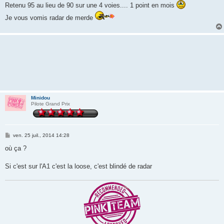
Retenu 95 au lieu de 90 sur une 4 voies.... 1 point en mois
Je vous vomis radar de merde
Minidou
Pilote Grand Prix
M
ven. 25 juil., 2014 14:28
e
s
où ça ?
s
a
g
Si c'est sur l'A1 c'est la loose, c'est blindé de radar
e