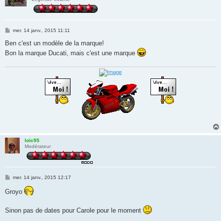
M
mer. 14 janv., 2015 11:11
e
s
Ben c'est un modèle de la marque!
s
Bon la marque Ducati, mais c'est une marque
a
g
e
loïc95
Modérateur
M
mer. 14 janv., 2015 12:17
e
s
Groyo
s
a
g
Sinon pas de dates pour Carole pour le moment
e