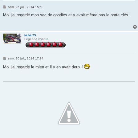
M
sam. 26 juil., 2014 15:50
e
s
Moi j'ai regardé mon sac de goodies et y avait même pas le porte clés !
s
a
g
e
NoNo75
Légende vivante
M
sam. 26 juil., 2014 17:34
e
s
Moi j'ai regardé le mien et il y en avait deux !
s
a
g
e