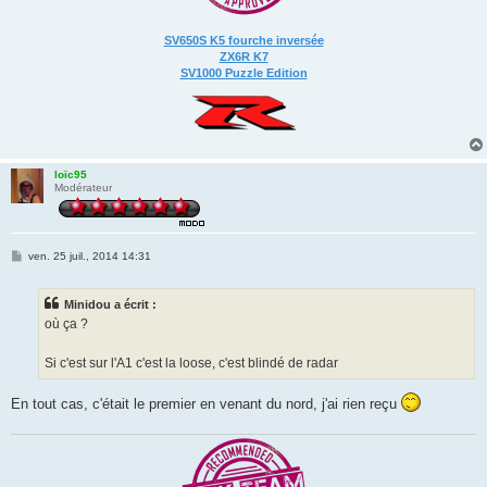
SV650S K5 fourche inversée
ZX6R K7
SV1000 Puzzle Edition
loïc95
Modérateur
M
ven. 25 juil., 2014 14:31
e
s
s
Minidou a écrit :
a
g
où ça ?
e
Si c'est sur l'A1 c'est la loose, c'est blindé de radar
En tout cas, c'était le premier en venant du nord, j'ai rien reçu