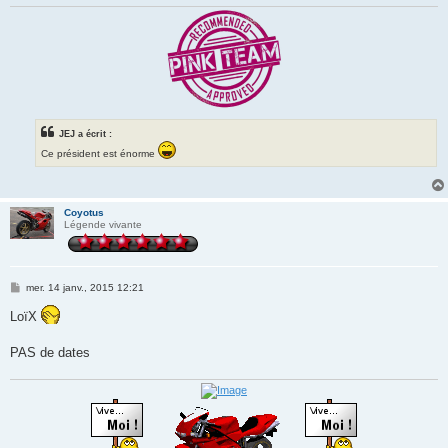
JEJ a écrit :
Ce président est énorme
Coyotus
Légende vivante
M
mer. 14 janv., 2015 12:21
e
s
LoïX
s
a
g
PAS de dates
e