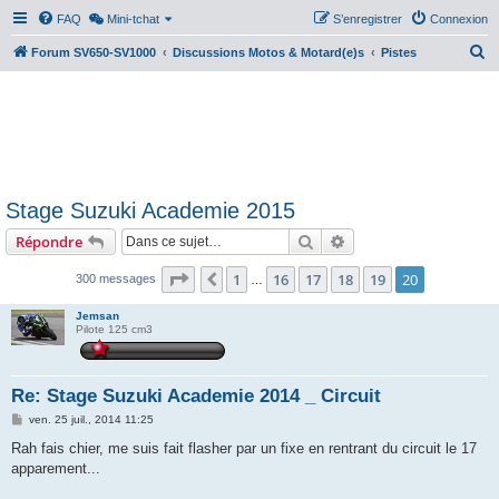
FAQ
Mini-tchat
S’enregistrer
Connexion
R
Forum SV650-SV1000
Discussions Motos & Motard(e)s
Pistes
e
c
h
e
r
Stage Suzuki Academie 2015
c
Rechercher
Recherche avancée
Répondre
h
e
Page
20
sur
20
1
16
17
18
19
20
Précédente
300 messages
…
r
Jemsan
Pilote 125 cm3
Re: Stage Suzuki Academie 2014 _ Circuit
M
ven. 25 juil., 2014 11:25
e
s
Rah fais chier, me suis fait flasher par un fixe en rentrant du circuit le 17
s
apparement...
a
g
e