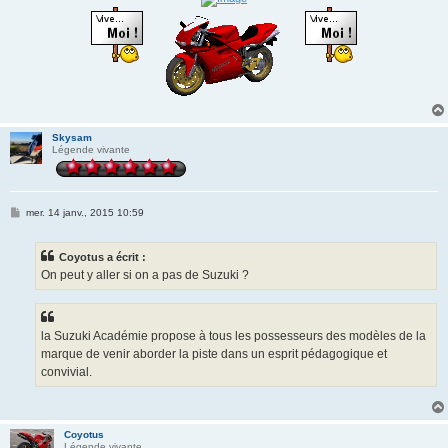
Skysam
Légende vivante
M
mer. 14 janv., 2015 10:59
e
s
s
Coyotus a écrit :
a
g
On peut y aller si on a pas de Suzuki ?
e
la Suzuki Académie propose à tous les possesseurs des modèles de la
marque de venir aborder la piste dans un esprit pédagogique et
convivial.
Coyotus
Légende vivante