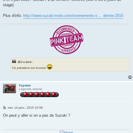
stage)
Plus d'info:
http://www.suzuki-moto.com/evenements-s ... demie-2015
JEJ a écrit :
Ce président est énorme
Coyotus
Légende vivante
M
mer. 14 janv., 2015 10:58
e
s
On peut y aller si on a pas de Suzuki ?
s
a
g
e