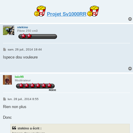
Projet Sv1000RR
stekino
Pilote 250 cm3
M
sam. 26 juil., 2014 19:44
e
s
Ispece dou vouleure
s
a
g
e
loïc95
Modérateur
M
lun. 28 juil., 2014 8:55
e
s
Rien non plus
s
a
g
Donc
e
stekino a écrit :