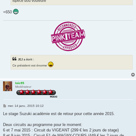
Ispece dou vouleure
+650
JEJ a écrit :
Ce président est énorme
loïc95
Modérateur
M
mer. 14 janv., 2015 10:12
e
s
Le stage Suzuki académie est de retour pour cette année 2015.
s
a
g
Deux circuits au programme pour le moment:
e
6 et 7 mai 2015 : Circuit du VIGEANT (299 € les 2 jours de stage)
8 et 9 juin 2015 : Circuit F1 de MAGNY-COURS (449 € les 2 jours de