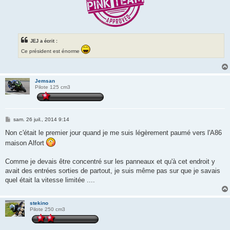
JEJ a écrit :
Ce président est énorme
Jemsan
Pilote 125 cm3
M
sam. 26 juil., 2014 9:14
e
s
Non c'était le premier jour quand je me suis légèrement paumé vers l'A86
s
maison Alfort
a
g
e
Comme je devais être concentré sur les panneaux et qu'à cet endroit y
avait des entrées sorties de partout, je suis même pas sur que je savais
quel était la vitesse limitée ....
stekino
Pilote 250 cm3