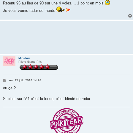
Retenu 95 au lieu de 90 sur une 4 voies.... 1 point en mois
Je vous vomis radar de merde
Minidou
Pilote Grand Prix
M
ven. 25 juil., 2014 14:28
e
s
où ça ?
s
a
g
Si c'est sur l'A1 c'est la loose, c'est blindé de radar
e