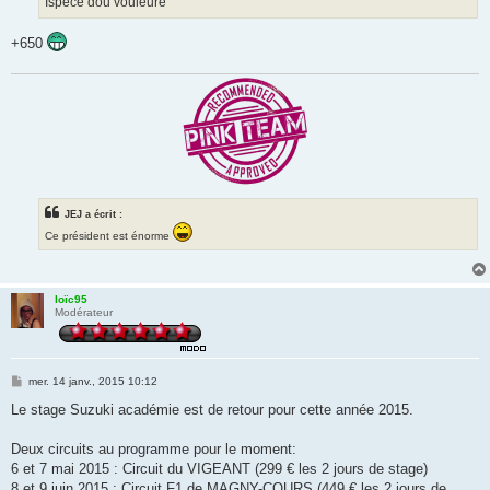
Ispece dou vouleure
+650
JEJ a écrit :
Ce président est énorme
loïc95
Modérateur
M
mer. 14 janv., 2015 10:12
e
s
Le stage Suzuki académie est de retour pour cette année 2015.
s
a
g
Deux circuits au programme pour le moment:
e
6 et 7 mai 2015 : Circuit du VIGEANT (299 € les 2 jours de stage)
8 et 9 juin 2015 : Circuit F1 de MAGNY-COURS (449 € les 2 jours de