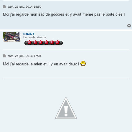
M
sam. 26 juil., 2014 15:50
e
s
Moi j'ai regardé mon sac de goodies et y avait même pas le porte clés !
s
a
g
e
NoNo75
Légende vivante
M
sam. 26 juil., 2014 17:34
e
s
Moi j'ai regardé le mien et il y en avait deux !
s
a
g
e