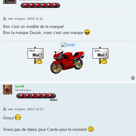
M
mer. 14 janv., 2015 11:11
e
s
Ben c'est un modèle de la marque!
s
Bon la marque Ducati, mais c'est une marque
a
g
e
loïc95
Modérateur
M
mer. 14 janv., 2015 12:17
e
s
Groyo
s
a
g
Sinon pas de dates pour Carole pour le moment
e