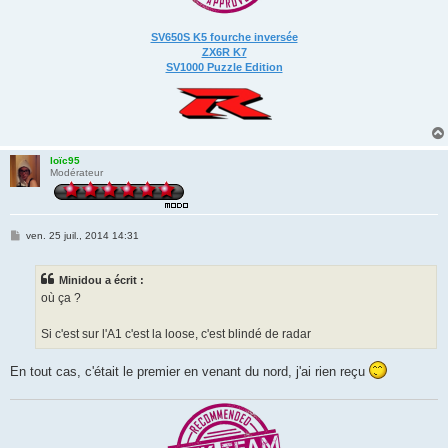
SV650S K5 fourche inversée
ZX6R K7
SV1000 Puzzle Edition
loïc95
Modérateur
M
ven. 25 juil., 2014 14:31
e
s
s
Minidou a écrit :
a
g
où ça ?
e
Si c'est sur l'A1 c'est la loose, c'est blindé de radar
En tout cas, c'était le premier en venant du nord, j'ai rien reçu