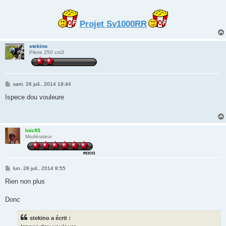
Projet Sv1000RR
stekino
Pilote 250 cm3
M
sam. 26 juil., 2014 19:44
e
s
Ispece dou vouleure
s
a
g
e
loïc95
Modérateur
M
lun. 28 juil., 2014 8:55
e
s
Rien non plus
s
a
g
Donc
e
stekino a écrit :