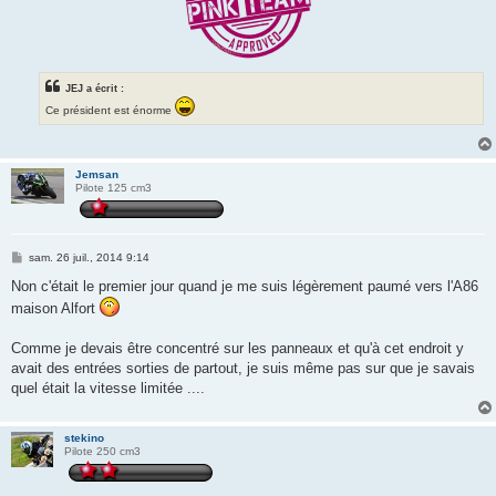
JEJ a écrit :
Ce président est énorme
Jemsan
Pilote 125 cm3
M
sam. 26 juil., 2014 9:14
e
s
Non c'était le premier jour quand je me suis légèrement paumé vers l'A86
s
maison Alfort
a
g
e
Comme je devais être concentré sur les panneaux et qu'à cet endroit y
avait des entrées sorties de partout, je suis même pas sur que je savais
quel était la vitesse limitée ....
stekino
Pilote 250 cm3