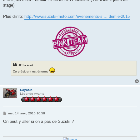
stage)
Plus d'info:
http://www.suzuki-moto.com/evenements-s ... demie-2015
JEJ a écrit :
Ce président est énorme
Coyotus
Légende vivante
M
mer. 14 janv., 2015 10:58
e
s
On peut y aller si on a pas de Suzuki ?
s
a
g
e