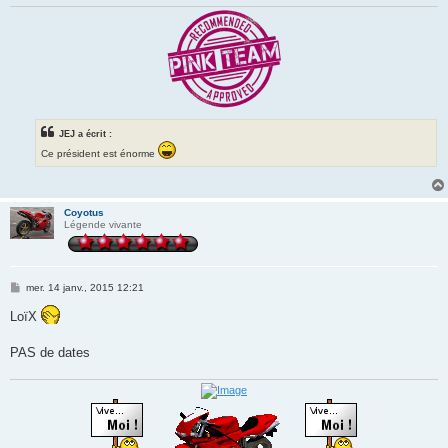
JEJ a écrit :
Ce président est énorme
Coyotus
Légende vivante
M
mer. 14 janv., 2015 12:21
e
s
LoïX
s
a
g
PAS de dates
e