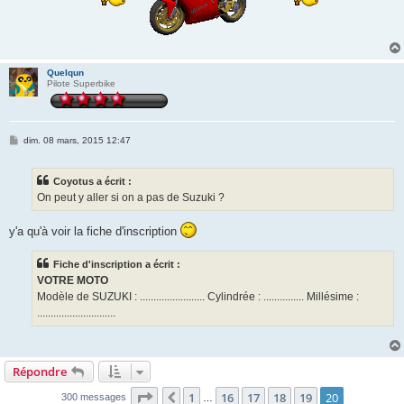
Quelqun
Pilote Superbike
M
dim. 08 mars, 2015 12:47
e
s
s
Coyotus a écrit :
a
g
On peut y aller si on a pas de Suzuki ?
e
y'a qu'à voir la fiche d'inscription
Fiche d'inscription a écrit :
VOTRE MOTO
Modèle de SUZUKI : ........................ Cylindrée : ............... Millésime :
.............................
Répondre
Page
20
sur
20
1
16
17
18
19
20
Précédente
300 messages
…