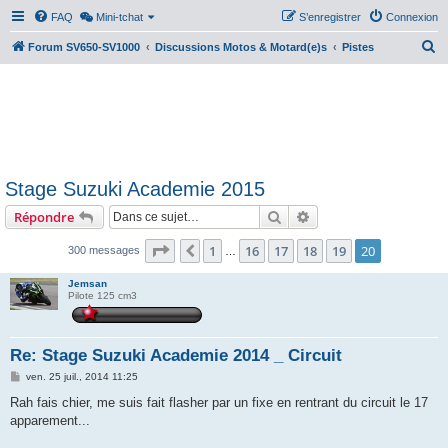
FAQ
Mini-tchat
S’enregistrer
Connexion
R
Forum SV650-SV1000
Discussions Motos & Motard(e)s
Pistes
e
c
h
e
r
Stage Suzuki Academie 2015
c
Rechercher
Recherche avancée
Répondre
h
e
Page
20
sur
20
1
16
17
18
19
20
Précédente
300 messages
…
r
Jemsan
Pilote 125 cm3
Re: Stage Suzuki Academie 2014 _ Circuit
M
ven. 25 juil., 2014 11:25
e
s
Rah fais chier, me suis fait flasher par un fixe en rentrant du circuit le 17
s
apparement...
a
g
e