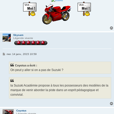
Skysam
Légende vivante
M
mer. 14 janv., 2015 10:59
e
s
s
Coyotus a écrit :
a
g
On peut y aller si on a pas de Suzuki ?
e
la Suzuki Académie propose à tous les possesseurs des modèles de la
marque de venir aborder la piste dans un esprit pédagogique et
convivial.
Coyotus
Légende vivante