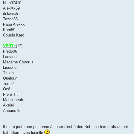
Nico97410
AlexXx59
delawich
Tazon33
Papa Alexxx
Karo59
Cousin Karo
VERT :
(12)
Fredo06
Ladylodi
Madame Coyotus
Liouche
Titixm
Quelqun
Tom34
Océ
Frere Titi
Magikmeuh
Axeleil
Antoine75
Il reste juste une personne à caser c'est à dire Bob une fois qu'ils auront
fait affaire avec luciolle