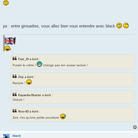
a
g
e
ps : entre girouettes, vous allez bien vous entendre avec black
Fast_19 a écrit :
Putain le crétin !
change pas ton avatar raclure !
Zlip a écrit :
Raclure !
Expanda-Sharter a écrit :
Ordure !
Nico-83 a écrit :
Zed, t'es qu'une petite pourriture
black