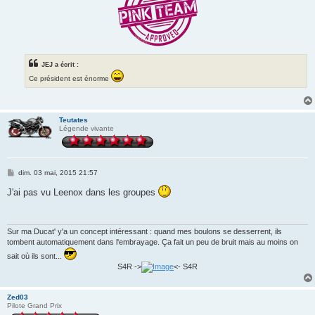
JEJ a écrit :
Ce président est énorme
Teutates
Légende vivante
M
dim. 03 mai, 2015 21:57
e
s
J'ai pas vu Leenox dans les groupes
s
a
g
e
Sur ma Ducat' y'a un concept intéressant : quand mes boulons se desserrent, ils
tombent automatiquement dans l'embrayage. Ça fait un peu de bruit mais au moins on
sait où ils sont...
S4R ->
<- S4R
Zed03
Pilote Grand Prix