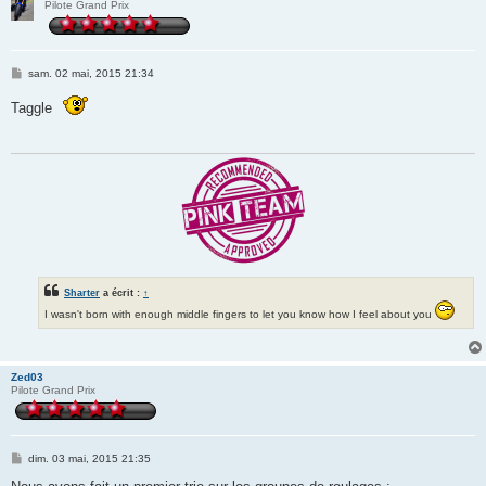
Pilote Grand Prix
M
sam. 02 mai, 2015 21:34
e
s
Taggle
s
a
g
e
Sharter
a écrit :
↑
I wasn't born with enough middle fingers to let you know how I feel about you
Zed03
Pilote Grand Prix
M
dim. 03 mai, 2015 21:35
e
s