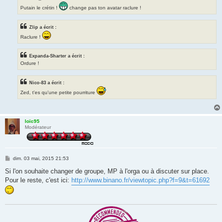
Putain le crétin !
change pas ton avatar raclure !
Zlip a écrit :
Raclure !
Expanda-Sharter a écrit :
Ordure !
Nico-83 a écrit :
Zed, t'es qu'une petite pourriture
loïc95
Modérateur
M
dim. 03 mai, 2015 21:53
e
s
Si l'on souhaite changer de groupe, MP à l'orga ou à discuter sur place.
s
Pour le reste, c'est ici:
http://www.binano.fr/viewtopic.php?f=9&t=61692
a
g
e