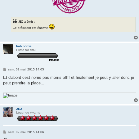
JEJ a écrit :
Ce président est énorme
bob norris
Pilote 50 cm3
M
sam. 02 mai, 2015 14:05
e
s
Et d'abord cest norris pas morris pffff et finalement je peut y aller donc je
s
peut prendre la place...
a
g
e
JEJ
Légende vivante
M
sam. 02 mai, 2015 14:06
e