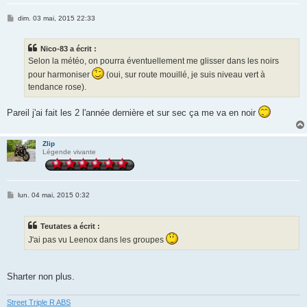
M
dim. 03 mai, 2015 22:33
e
s
s
Nico-83 a écrit :
a
g
Selon la météo, on pourra éventuellement me glisser dans les noirs
e
pour harmoniser
(oui, sur route mouillé, je suis niveau vert à
tendance rose).
Pareil j'ai fait les 2 l'année dernière et sur sec ça me va en noir
Zlip
Légende vivante
M
lun. 04 mai, 2015 0:32
e
s
s
Teutates a écrit :
a
g
J'ai pas vu Leenox dans les groupes
e
Sharter non plus.
Street Triple R ABS