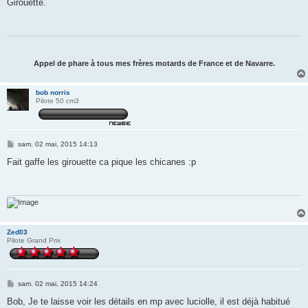
s
Girouette.
s
a
g
e
Appel de phare à tous mes frères motards de France et de Navarre.
bob norris
Pilote 50 cm3
M
sam. 02 mai, 2015 14:13
e
s
Fait gaffe les girouette ca pique les chicanes :p
s
a
g
e
Zed03
Pilote Grand Prix
M
sam. 02 mai, 2015 14:24
e
s
Bob, Je te laisse voir les détails en mp avec luciolle, il est déjà habitué
s