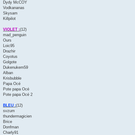
Dydy McCOY
Vodkananas
Skysam
Killpilot
VIOLET :
(12)
mad_penguin
Ours
Loic95
Drazhir
Coyotus
Golgote
Dukenukem59
Alban
Krisbubble
Papa Océ
Pote papa Océ
Pote papa Océ 2
BLEU :
(12)
svzum
thundermagicien
Brice
Donfman
Charly91