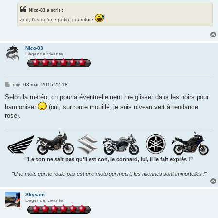
Nico-83 a écrit :
Zed, t'es qu'une petite pourriture
Nico-83
Légende vivante
M
dim. 03 mai, 2015 22:18
e
s
Selon la météo, on pourra éventuellement me glisser dans les noirs pour
s
harmoniser
(oui, sur route mouillé, je suis niveau vert à tendance
a
g
rose).
e
"Le con ne sait pas qu'il est con, le connard, lui, il le fait exprès !"
"Une moto qui ne roule pas est une moto qui meurt, les miennes sont immortelles !"
Skysam
Légende vivante