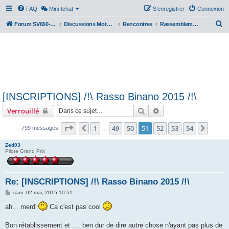
FAQ
Mini-tchat
S’enregistrer
Connexion
R
Forum SV650-SV1000
Discussions Motos & Motard(e)s
Rencontres
Rassemblements nationaux
e
c
h
e
r
[INSCRIPTIONS] /!\ Rasso Binano 2015 /!\
c
Rechercher
Recherche avancée
Verrouillé
h
e
Page
51
sur
54
1
49
50
51
52
53
54
Précédente
Suiva
799 messages
…
r
Zed03
Pilote Grand Prix
Re: [INSCRIPTIONS] /!\ Rasso Binano 2015 /!\
M
sam. 02 mai, 2015 10:51
e
s
ah... merd'
Ca c'est pas cool
s
a
g
Bon rétablissement et .... ben dur de dire autre chose n'ayant pas plus de
e