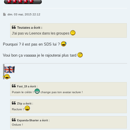
M
dim. 03 mai, 2015 22:12
e
s
s
Teutates a écrit :
a
g
J'ai pas vu Leenox dans les groupes
e
Pourquoi ? il est pas en SDS lui ?
Voui bon ça vaaaaa je le rajouterai plus tard
Fast_19 a écrit :
Putain le crétin !
change pas ton avatar raclure !
Zlip a écrit :
Raclure !
Expanda-Sharter a écrit :
Ordure !