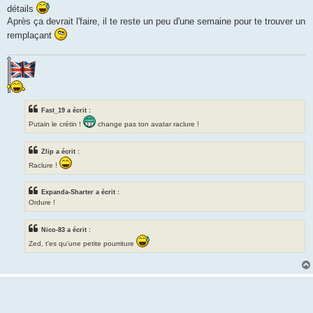
détails
Après ça devrait l'faire, il te reste un peu d'une semaine pour te trouver un
remplaçant
Fast_19 a écrit :
Putain le crétin !
change pas ton avatar raclure !
Zlip a écrit :
Raclure !
Expanda-Sharter a écrit :
Ordure !
Nico-83 a écrit :
Zed, t'es qu'une petite pourriture