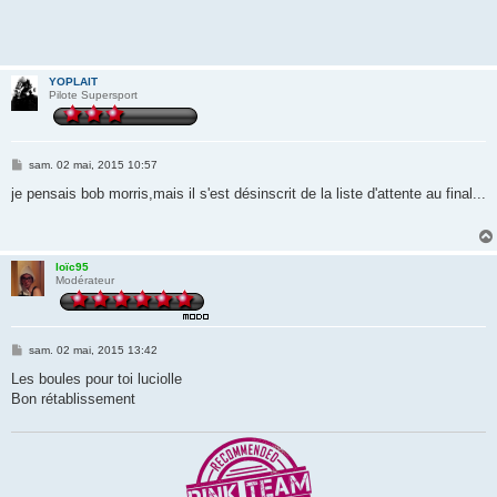
YOPLAIT
Pilote Supersport
M
sam. 02 mai, 2015 10:57
e
s
je pensais bob morris,mais il s'est désinscrit de la liste d'attente au final...
s
a
g
e
loïc95
Modérateur
M
sam. 02 mai, 2015 13:42
e
s
Les boules pour toi luciolle
s
Bon rétablissement
a
g
e