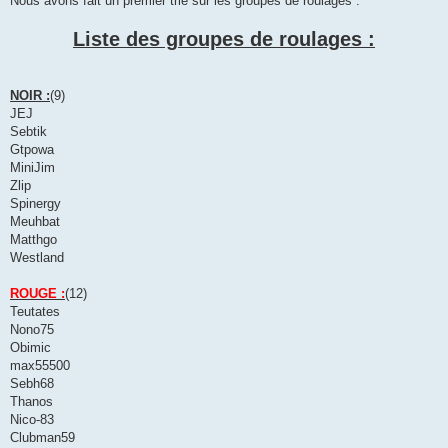
Nous avons fait un premier trie sur les groupes de roulages :
s
a
g
Liste des groupes de roulages :
e
NOIR :
(9)
JEJ
Sebtik
Gtpowa
MiniJim
Zlip
Spinergy
Meuhbat
Matthgo
Westland
ROUGE :
(12)
Teutates
Nono75
Obimic
max55500
Sebh68
Thanos
Nico-83
Clubman59