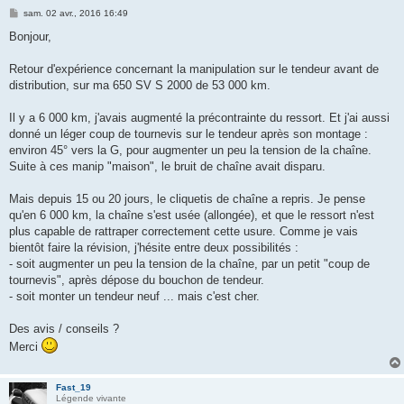
M
sam. 02 avr., 2016 16:49
e
s
Bonjour,
s
a
g
Retour d'expérience concernant la manipulation sur le tendeur avant de
e
distribution, sur ma 650 SV S 2000 de 53 000 km.
Il y a 6 000 km, j'avais augmenté la précontrainte du ressort. Et j'ai aussi
donné un léger coup de tournevis sur le tendeur après son montage :
environ 45° vers la G, pour augmenter un peu la tension de la chaîne.
Suite à ces manip "maison", le bruit de chaîne avait disparu.
Mais depuis 15 ou 20 jours, le cliquetis de chaîne a repris. Je pense
qu'en 6 000 km, la chaîne s'est usée (allongée), et que le ressort n'est
plus capable de rattraper correctement cette usure. Comme je vais
bientôt faire la révision, j'hésite entre deux possibilités :
- soit augmenter un peu la tension de la chaîne, par un petit "coup de
tournevis", après dépose du bouchon de tendeur.
- soit monter un tendeur neuf ... mais c'est cher.
Des avis / conseils ?
Merci
Fast_19
Légende vivante