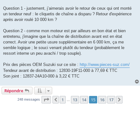
a
g
Question 1 - justement, j’aimerais avoir le retour de ceux qui ont monté
e
un tendeur neuf : le cliquetis de chaîne a disparu ? Retour d'expérience
après avoir roulé 10 000 km ?
Question 2 - comme mon moteur est par ailleurs en bon état et bien
entretenu, j'imagine que la chaîne de distribution avant est en état
correct. Avoir une petite usure supplémentaire en 6 000 km, ça me
semble logique ; le souci venant plutôt du tendeur (probablement le
ressort interne un peu avachi / trop souple).
Prix des pièces OEM Suzuki sur ce site :
http://www.pieces-suz.com/
Tendeur avant de distribution : 12830-19F11-000 à 77,69 € TTC
Son joint : 12837-24A10-000 à 3,22 € TTC
Répondre
Page
15
sur
17
1
13
14
15
16
17
Précédente
Suivant
248 messages
…