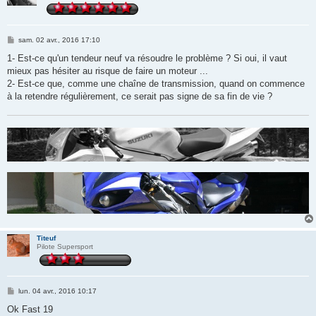
M
sam. 02 avr., 2016 17:10
e
s
1- Est-ce qu'un tendeur neuf va résoudre le problème ? Si oui, il vaut
s
mieux pas hésiter au risque de faire un moteur ...
a
g
2- Est-ce que, comme une chaîne de transmission, quand on commence
e
à la retendre régulièrement, ce serait pas signe de sa fin de vie ?
Titeuf
Pilote Supersport
M
lun. 04 avr., 2016 10:17
e
s
Ok Fast 19
s