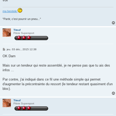
voir^^
a
g
e
ma bestiole
"Partir, c’est pourrir un pneu..."
Titeuf
Pilote Supersport
M
jeu. 03 déc., 2015 12:38
e
s
OK Dam
s
a
g
Mais sur un tendeur qui reste assemblé, je ne pense pas que tu ais des
e
infos ...
Par contre, j'ai indiqué dans ce fil une méthode simple qui permet
d'augmenter la précontrainte du ressort (le tendeur restant quasiment d'un
bloc).
Titeuf
Pilote Supersport