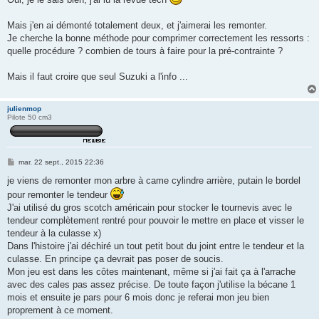
Mais j'en ai démonté totalement deux, et j'aimerai les remonter.
Je cherche la bonne méthode pour comprimer correctement les ressorts :
quelle procédure ? combien de tours à faire pour la pré-contrainte ?
Mais il faut croire que seul Suzuki a l'info ...
julienmop
Pilote 50 cm3
M
mar. 22 sept., 2015 22:36
e
s
je viens de remonter mon arbre à came cylindre arrière, putain le bordel
s
pour remonter le tendeur
a
g
J'ai utilisé du gros scotch américain pour stocker le tournevis avec le
e
tendeur complètement rentré pour pouvoir le mettre en place et visser le
tendeur à la culasse x)
Dans l'histoire j'ai déchiré un tout petit bout du joint entre le tendeur et la
culasse. En principe ça devrait pas poser de soucis.
Mon jeu est dans les côtes maintenant, même si j'ai fait ça à l'arrache
avec des cales pas assez précise. De toute façon j'utilise la bécane 1
mois et ensuite je pars pour 6 mois donc je referai mon jeu bien
proprement à ce moment.