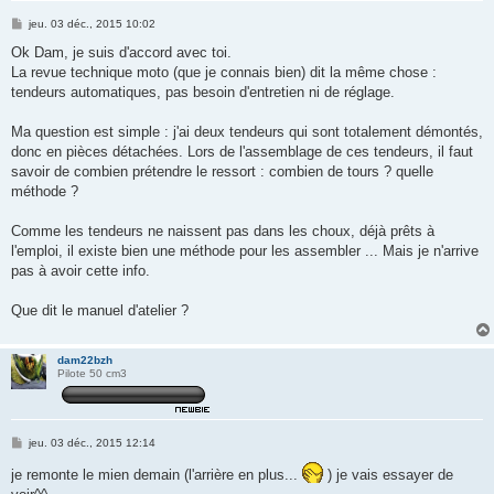
M
jeu. 03 déc., 2015 10:02
e
s
Ok Dam, je suis d'accord avec toi.
s
La revue technique moto (que je connais bien) dit la même chose :
a
g
tendeurs automatiques, pas besoin d'entretien ni de réglage.
e
Ma question est simple : j'ai deux tendeurs qui sont totalement démontés,
donc en pièces détachées. Lors de l'assemblage de ces tendeurs, il faut
savoir de combien prétendre le ressort : combien de tours ? quelle
méthode ?
Comme les tendeurs ne naissent pas dans les choux, déjà prêts à
l'emploi, il existe bien une méthode pour les assembler ... Mais je n'arrive
pas à avoir cette info.
Que dit le manuel d'atelier ?
dam22bzh
Pilote 50 cm3
M
jeu. 03 déc., 2015 12:14
e
s
je remonte le mien demain (l'arrière en plus...
) je vais essayer de
s