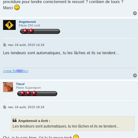
procédure pour tendre correctement le ressort ? combien de tours ?
Merci
Angebenoit
Pilote 250 cm3
M
mer. 19 août, 2015 14:18
e
s
Les tendeurs sont automatiques, tu les lâches et ils se tendent...
s
a
g
e
>>ma SV
650
N<<
Titeuf
Pilote Supersport
M
mer. 19 août, 2015 18:16
e
s
s
Angebenoit a écrit :
a
g
Les tendeurs sont automatiques, tu les lâches et ils se tendent...
e
Oui, je le sais bien, j'ai lu la revue tech