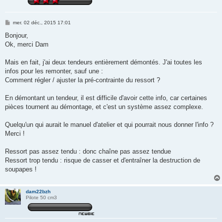
M
mer. 02 déc., 2015 17:01
e
s
Bonjour,
s
Ok, merci Dam
a
g
e
Mais en fait, j'ai deux tendeurs entièrement démontés. J'ai toutes les
infos pour les remonter, sauf une :
Comment régler / ajuster la pré-contrainte du ressort ?
En démontant un tendeur, il est difficile d'avoir cette info, car certaines
pièces tournent au démontage, et c'est un système assez complexe.
Quelqu'un qui aurait le manuel d'atelier et qui pourrait nous donner l'info ?
Merci !
Ressort pas assez tendu : donc chaîne pas assez tendue
Ressort trop tendu : risque de casser et d'entraîner la destruction de
soupapes !
dam22bzh
Pilote 50 cm3