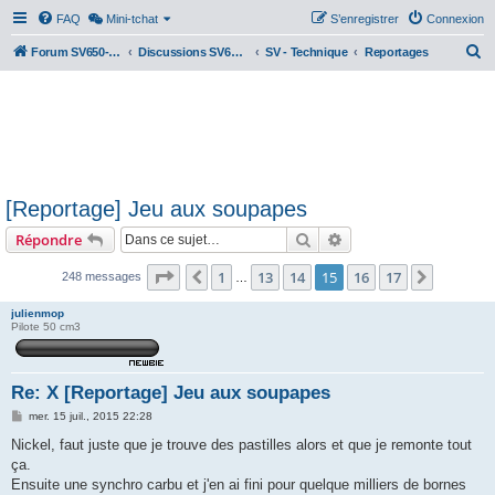
FAQ
Mini-tchat
S’enregistrer
Connexion
R
Forum SV650-SV1000
Discussions SV650 & SV1000 N/S
SV - Technique
Reportages
e
c
h
e
r
[Reportage] Jeu aux soupapes
c
Rechercher
Recherche avancée
Répondre
h
e
Page
15
sur
17
1
13
14
15
16
17
Précédente
Suivant
248 messages
…
r
julienmop
Pilote 50 cm3
Re: X [Reportage] Jeu aux soupapes
M
mer. 15 juil., 2015 22:28
e
s
Nickel, faut juste que je trouve des pastilles alors et que je remonte tout
s
ça.
a
g
Ensuite une synchro carbu et j'en ai fini pour quelque milliers de bornes
e