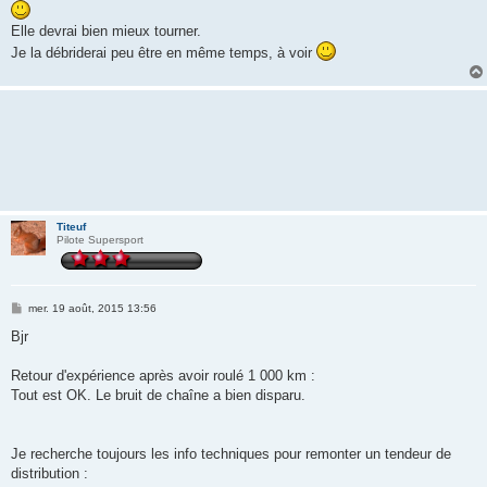
Elle devrai bien mieux tourner.
Je la débriderai peu être en même temps, à voir
Titeuf
Pilote Supersport
M
mer. 19 août, 2015 13:56
e
s
Bjr
s
a
g
Retour d'expérience après avoir roulé 1 000 km :
e
Tout est OK. Le bruit de chaîne a bien disparu.
Je recherche toujours les info techniques pour remonter un tendeur de
distribution :