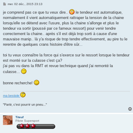
M
mer. 02 déc., 2015 23:13
e
s
je comprend pas ce que tu veux dire..
le tendeur est automatique,
s
normalement il vient automatiquement rattraper la tension de la chaine
a
g
lorsqu'elle se détend avec l'usure, plus la chaine s'allonge et plus le
e
tendeur va sortir (poussé par ce fameux ressort) pour venir tendre
correctement la chaine.. après s'il est déjà trop sorti à cause d'une
mauvaise manip.. là y'a risque de trop tendre effectivement, au pire tu le
rerentre de quelques crans histoire d'être sûr...
toi tu veux connaître la force qui s'exerce sur le ressort lorsque le tendeur
est monté sur la culasse c'est ça?
j'ai pas vu dans la RMT et revue technique quand j'ai remonté la
culasse...
bonne recherche!
ma bestiole
"Partir, c’est pourrir un pneu..."
Titeuf
Pilote Supersport