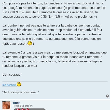
s
d'un pote y'a pas longtemps, ton tendeur si tu n'y a pas touché il n'aura
a
g
pas bougé, tu remonte le corps du tendeur (le gros morceau tenu par les
e
2 vis (10 N.m)), ensuite tu remonte la grosse vis avec le ressort, tu
pousse dessus et tu serre à 35 N.m (3.5 m.kg) et no problèmes =)
par contre il ne faut pas que tu ai tiré sur la partie qui vient en contact
avec le guide chaine, ta chaine serait trop tendue, si c'est arrivé il faut
que tu monte le petit loquet noir et que tu rerentre la partie crantée de
quelques crans, elle se remettra automatiquement à la bonne tension
(grâce au ressort
)
par exemple (j'ai pas essayé mais ça me semble logique) on imagine que
tu remonte la grosse vis sur le corps du tendeur sans avoir remonté le
corps sur le cylindre, si tu serre la vis, le ressort va pousser la tige du
tendeur jusqu'à son max
Bon courage!
ma bestiole
"Partir, c’est pourrir un pneu..."
Titeuf
Pilote Supersport