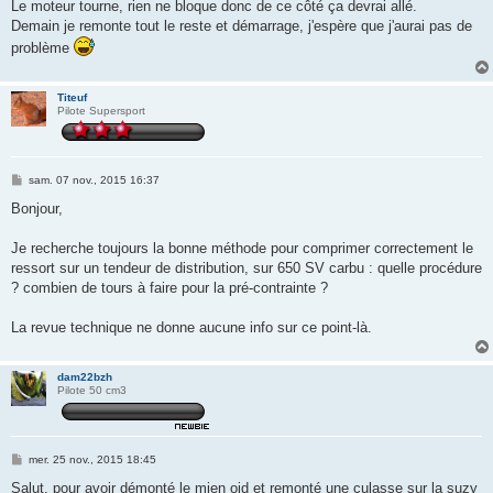
Le moteur tourne, rien ne bloque donc de ce côté ça devrai allé.
Demain je remonte tout le reste et démarrage, j'espère que j'aurai pas de
problème
Titeuf
Pilote Supersport
M
sam. 07 nov., 2015 16:37
e
s
Bonjour,
s
a
g
Je recherche toujours la bonne méthode pour comprimer correctement le
e
ressort sur un tendeur de distribution, sur 650 SV carbu : quelle procédure
? combien de tours à faire pour la pré-contrainte ?
La revue technique ne donne aucune info sur ce point-là.
dam22bzh
Pilote 50 cm3
M
mer. 25 nov., 2015 18:45
e
s
Salut, pour avoir démonté le mien ojd et remonté une culasse sur la suzy