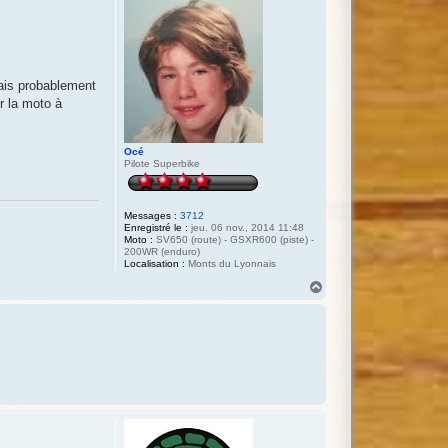
vais probablement
r la moto à
Océ
Pilote Superbike
Messages :
3712
Enregistré le :
jeu. 06 nov., 2014 11:48
Moto :
SV650 (route) - GSXR600 (piste) -
200WR (enduro)
Localisation :
Monts du Lyonnais
H
a
u
t