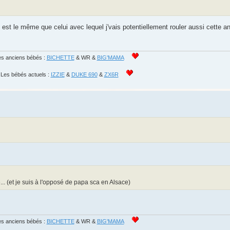
ui est le même que celui avec lequel j'vais potentiellement rouler aussi cette an
s anciens bébés :
BICHETTE
& WR &
BIG'MAMA
Les bébés actuels :
IZZIE
&
DUKE 690
&
ZX6R
... (et je suis à l'opposé de papa sca en Alsace)
s anciens bébés :
BICHETTE
& WR &
BIG'MAMA