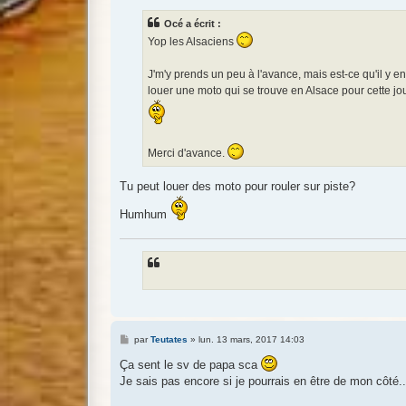
s
s
Océ a écrit :
a
g
Yop les Alsaciens
e
J'm'y prends un peu à l'avance, mais est-ce qu'il y e
louer une moto qui se trouve en Alsace pour cette jou
Merci d'avance.
Tu peut louer des moto pour rouler sur piste?
Humhum
M
par
Teutates
»
lun. 13 mars, 2017 14:03
e
s
Ça sent le sv de papa sca
s
Je sais pas encore si je pourrais en être de mon côté..
a
g
e