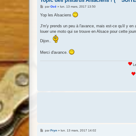
Topic des pistards Alsaciens ! ( **SUITE
M
par
Océ
»
lun. 13 mars, 2017 13:50
e
s
Yop les Alsaciens
s
a
g
J'm'y prends un peu à l'avance, mais est-ce qu'il y en 
e
louer une moto qui se trouve en Alsace pour cette jour
Dijon..
Merci d'avance.
Le
M
par
Fryn
»
lun. 13 mars, 2017 14:02
e