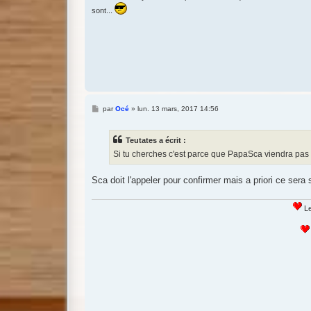
sont...
M
par
Océ
»
lun. 13 mars, 2017 14:56
e
s
s
Teutates a écrit :
a
g
Si tu cherches c'est parce que PapaSca viendra pas à
e
Sca doit l'appeler pour confirmer mais a priori ce sera
Le