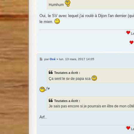
Humhum
Oui, le SV avec lequel j'ai roulé à Dijon l'an dernier (q
le mien.
Le
M
par
Océ
»
lun. 13 mars, 2017 14:05
e
s
s
Teutates a écrit :
a
g
Ça sent le sv de papa sca
e
Teutates a écrit :
Je sais pas encore si je pourrais en être de mon côté
Arf..
Le