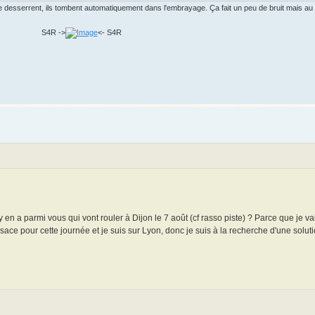
desserrent, ils tombent automatiquement dans l'embrayage. Ça fait un peu de bruit mais au m
S4R ->
<- S4R
y en a parmi vous qui vont rouler à Dijon le 7 août (cf rasso piste) ? Parce que je va
ace pour cette journée et je suis sur Lyon, donc je suis à la recherche d'une solu