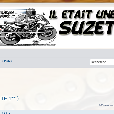
s
Pistes
ITE 1** )
her
cherche avancée
643 messa