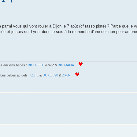
 1** )
a parmi vous qui vont rouler à Dijon le 7 août (cf rasso piste) ? Parce que je 
née et je suis sur Lyon, donc je suis à la recherche d'une solution pour amene
s anciens bébés :
BICHETTE
& WR &
BIG'MAMA
Les bébés actuels :
IZZIE
&
DUKE 690
&
ZX6R