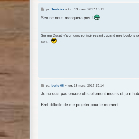
M
par
Teutates
»
lun. 13 mars, 2017 15:12
e
s
Sca ne nous manquera pas !
s
a
g
e
Sur ma Ducat' y'a un concept intéressant : quand mes boulons se 
sont...
M
par
boris-68
»
lun. 13 mars, 2017 15:14
e
s
Je ne suis pas encore officiellement inscris et je n h
s
a
g
Bref difficile de me projeter pour le moment
e