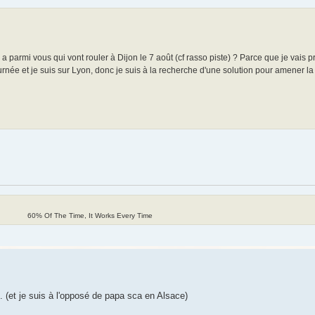
n a parmi vous qui vont rouler à Dijon le 7 août (cf rasso piste) ? Parce que je vais
rnée et je suis sur Lyon, donc je suis à la recherche d'une solution pour amener la
60% Of The Time, It Works Every Time
. (et je suis à l'opposé de papa sca en Alsace)