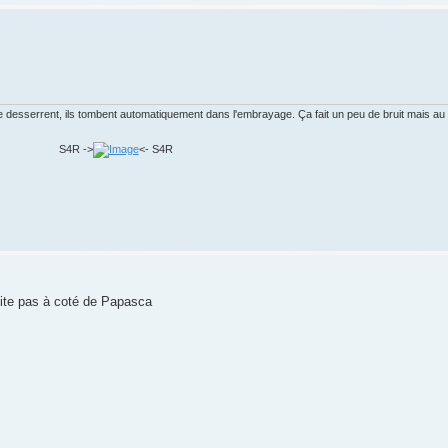
desserrent, ils tombent automatiquement dans l'embrayage. Ça fait un peu de bruit mais au m
S4R ->
<- S4R
abite pas à coté de Papasca