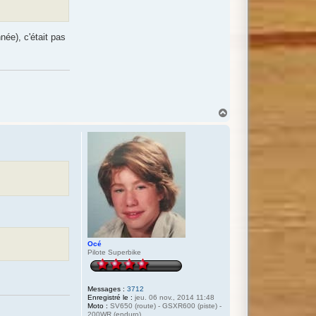
née), c'était pas
H
a
u
t
Océ
Pilote Superbike
Messages :
3712
Enregistré le :
jeu. 06 nov., 2014 11:48
Moto :
SV650 (route) - GSXR600 (piste) -
200WR (enduro)