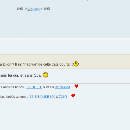
S4R ->
<- S4R
 Dijon ? Il est "habitué" de cette date pourtant
 sans lui oui, et sans Sca.
s anciens bébés :
BICHETTE
& WR &
BIG'MAMA
Les bébés actuels :
IZZIE
&
DUKE 690
&
ZX6R