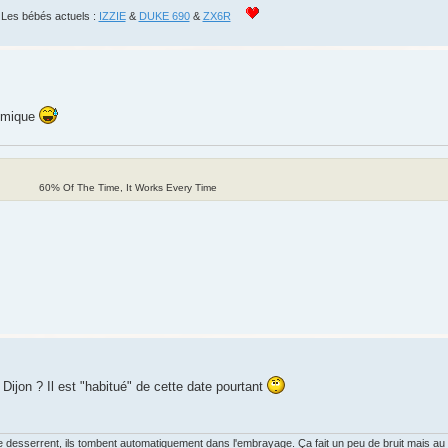
Les bébés actuels :
IZZIE
&
DUKE 690
&
ZX6R
omique
60% Of The Time, It Works Every Time
ijon ? Il est "habitué" de cette date pourtant
desserrent, ils tombent automatiquement dans l'embrayage. Ça fait un peu de bruit mais au m