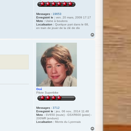
Messages :
19653
Enregistré le :
ven. 20 mars, 2009 17:17
Moto :
Usine à boulons
Localisation :
Quelque part dans le 68,
en train de jouer de la clé de dix
H
a
u
t
Océ
Pilote Superbike
Messages :
3712
Enregistré le :
jeu. 06 nov., 2014 11:48
Moto :
SV650 (route) - GSXR600 (piste) -
200WR (enduro)
Localisation :
Monts du Lyonnais
H