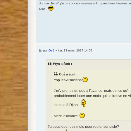
Sur ma Ducat' y'a un concept intéressant : quand mes boulons se 
sont...
M
par
Océ
»
lun. 13 mars, 2017 14:05
e
s
s
Fryn a écrit :
a
g
e
Océ a écrit :
Yop les Alsaciens
J'm'y prends un peu à l'avance, mais est-ce qu'il 
probablement louer une moto qui se trouve en Als
la moto à Dijon..
Merci d'avance.
Tu peut louer des moto pour rouler sur piste?