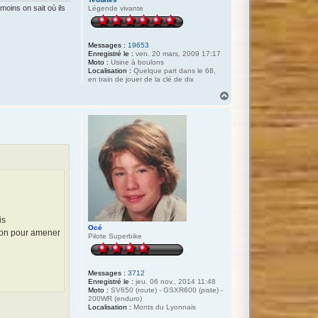
oins on sait où ils
Légende vivante
Messages :
19653
Enregistré le :
ven. 20 mars, 2009 17:17
Moto :
Usine à boulons
Localisation :
Quelque part dans le 68,
en train de jouer de la clé de dix
H
a
u
t
is
Océ
tion pour amener
Pilote Superbike
Messages :
3712
Enregistré le :
jeu. 06 nov., 2014 11:48
Moto :
SV650 (route) - GSXR600 (piste) -
200WR (enduro)
Localisation :
Monts du Lyonnais