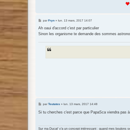
M
par
Fryn
»
lun. 13 mars, 2017 14:07
e
s
Ah oaui d'accord c'est par particulier
s
Sinon les organisme te demande des sommes astron
a
g
e
M
par
Teutates
»
lun. 13 mars, 2017 14:48
e
s
Si tu cherches c'est parce que PapaSca viendra pas à D
s
a
g
e
Sur ma Ducat' y'a un concept intéressant : quand mes boulons se 