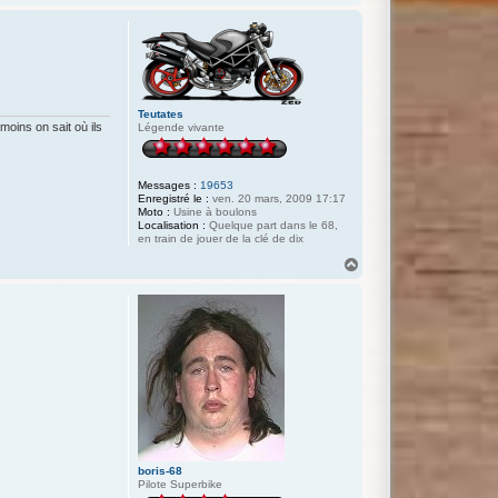
a
u
t
Teutates
oins on sait où ils
Légende vivante
Messages :
19653
Enregistré le :
ven. 20 mars, 2009 17:17
Moto :
Usine à boulons
Localisation :
Quelque part dans le 68,
en train de jouer de la clé de dix
H
a
u
t
boris-68
Pilote Superbike