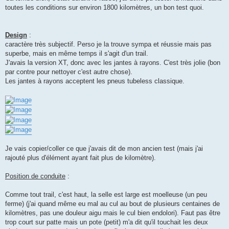
e
toutes les conditions sur environ 1800 kilomètres, un bon test quoi.
Design
:
caractère très subjectif. Perso je la trouve sympa et réussie mais pas
superbe, mais en même temps il s'agit d'un trail.
J'avais la version XT, donc avec les jantes à rayons. C'est très jolie (bon
par contre pour nettoyer c'est autre chose).
Les jantes à rayons acceptent les pneus tubeless classique.
Je vais copier/coller ce que j'avais dit de mon ancien test (mais j'ai
rajouté plus d'élément ayant fait plus de kilomètre).
Position de conduite
:
Comme tout trail, c'est haut, la selle est large est moelleuse (un peu
ferme) (j'ai quand même eu mal au cul au bout de plusieurs centaines de
kilomètres, pas une douleur aigu mais le cul bien endolori). Faut pas être
trop court sur patte mais un pote (petit) m'a dit qu'il touchait les deux