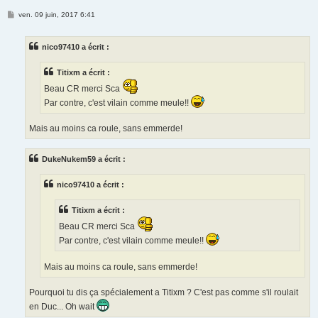
M
ven. 09 juin, 2017 6:41
e
s
s
nico97410 a écrit :
a
g
e
Titixm a écrit :
Beau CR merci Sca
Par contre, c'est vilain comme meule!!
Mais au moins ca roule, sans emmerde!
DukeNukem59 a écrit :
nico97410 a écrit :
Titixm a écrit :
Beau CR merci Sca
Par contre, c'est vilain comme meule!!
Mais au moins ca roule, sans emmerde!
Pourquoi tu dis ça spécialement a Titixm ? C'est pas comme s'il roulait
en Duc... Oh wait