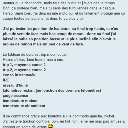
monter ou la descendre, mais faut des outils et j'avais pas le temps.
Bon, ça protège bien, mais tu sens des turbulences dans le casque.
Perso j'aime bien, j'ai déjà eu une moto ou j'étais tellement protégé que ça
coupe toutes sensations, et donc tu va plus vite.
J'ai pu tester les position de hauteurs, au final trop haute, tu n'as
plus de vent de face mais beaucoup de remou, donc au final j'ai
laissé la bulle en position basse et la plus incliné afin d'avoir le
moins de remou mais un peu de vent de face.
Le tableau de bord est top moumoutte.
Pleins d'infos, bien lisible, rien à dire.
trip 1, moyenne conso 1
trip 2, moyenne conso 2
conso instantanée
IRE
niveau d'huile
kilomètres restant (en fonction des derniers kilomètres)
jauge essence
température moteur
température air ambiant
Il se commande grâce aux boutons sur le commodo gauche, nickel.
J'ai testé le traction contrôle, bon, en fait non, je ne me suis pas amusé à
essorer en sortie de virage