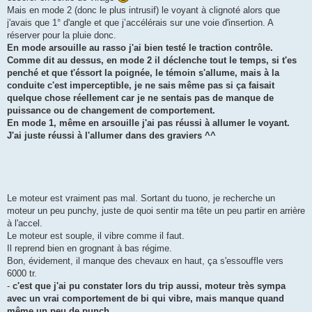
Mais en mode 2 (donc le plus intrusif) le voyant à clignoté alors que
j'avais que 1° d'angle et que j’accélérais sur une voie d'insertion. A
réserver pour la pluie donc.
En mode arsouille au rasso j'ai bien testé le traction contrôle.
Comme dit au dessus, en mode 2 il déclenche tout le temps, si t'es
penché et que t'éssort la poignée, le témoin s'allume, mais à la
conduite c'est imperceptible, je ne sais même pas si ça faisait
quelque chose réellement car je ne sentais pas de manque de
puissance ou de changement de comportement.
En mode 1, même en arsouille j'ai pas réussi à allumer le voyant.
J'ai juste réussi à l'allumer dans des graviers ^^
Le moteur est vraiment pas mal. Sortant du tuono, je recherche un
moteur un peu punchy, juste de quoi sentir ma tête un peu partir en arrière
à l'accel.
Le moteur est souple, il vibre comme il faut.
Il reprend bien en grognant à bas régime.
Bon, évidement, il manque des chevaux en haut, ça s'essouffle vers
6000 tr.
-
c'est que j'ai pu constater lors du trip aussi, moteur très sympa
avec un vrai comportement de bi qui vibre, mais manque quand
même un peu de punch.