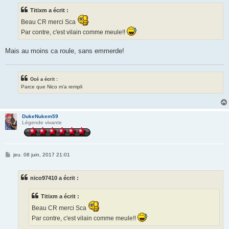
s
Titixm a écrit :
a
g
Beau CR merci Sca
e
Par contre, c'est vilain comme meule!!
Mais au moins ca roule, sans emmerde!
Océ a écrit :
Parce que Nico m’a rempli
DukeNukem59
Légende vivante
M
jeu. 08 juin, 2017 21:01
e
s
s
nico97410 a écrit :
a
g
e
Titixm a écrit :
Beau CR merci Sca
Par contre, c'est vilain comme meule!!