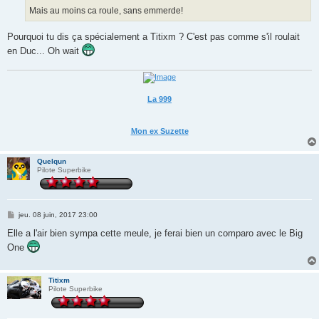
Mais au moins ca roule, sans emmerde!
Pourquoi tu dis ça spécialement a Titixm ? C'est pas comme s'il roulait
en Duc... Oh wait
La 999
Mon ex Suzette
Quelqun
Pilote Superbike
M
jeu. 08 juin, 2017 23:00
e
s
Elle a l'air bien sympa cette meule, je ferai bien un comparo avec le Big
s
One
a
g
e
Titixm
Pilote Superbike