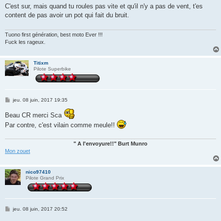
s
C'est sur, mais quand tu roules pas vite et qu'il n'y a pas de vent, t'es
s
content de pas avoir un pot qui fait du bruit.
a
g
e
Tuono first génération, best moto Ever !!!
Fuck les rageux.
Titixm
Pilote Superbike
M
jeu. 08 juin, 2017 19:35
e
s
Beau CR merci Sca
s
a
Par contre, c'est vilain comme meule!!
g
e
" A l'envoyure!!" Burt Munro
Mon zouet
nico97410
Pilote Grand Prix
M
jeu. 08 juin, 2017 20:52
e
s