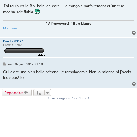
J'ai toujours la BM hein les gars... je conçois parfaitement qu'un truc
moche soit fiable
" A l'envoyure!!" Burt Munro
Mon zouet
Doudou69124
Pilote 50 cm3
M
ven. 09 juin, 2017 21:18
e
s
Oui c'est une bien belle bécane, je remplacerais bien la mienne si j'avais
s
les sous!!lol
a
g
e
Répondre
11 messages • Page
1
sur
1