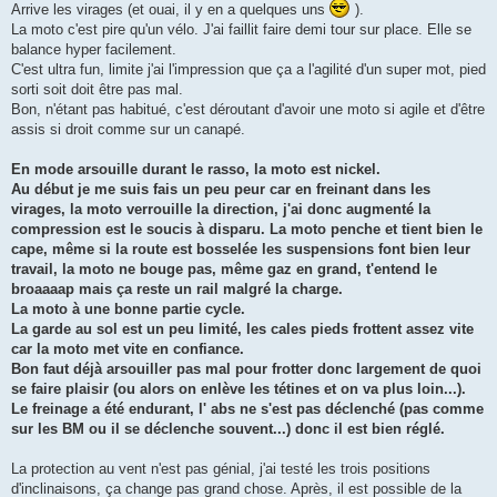
Arrive les virages (et ouai, il y en a quelques uns
).
La moto c'est pire qu'un vélo. J'ai faillit faire demi tour sur place. Elle se
balance hyper facilement.
C'est ultra fun, limite j'ai l'impression que ça a l'agilité d'un super mot, pied
sorti soit doit être pas mal.
Bon, n'étant pas habitué, c'est déroutant d'avoir une moto si agile et d'être
assis si droit comme sur un canapé.
En mode arsouille durant le rasso, la moto est nickel.
Au début je me suis fais un peu peur car en freinant dans les
virages, la moto verrouille la direction, j'ai donc augmenté la
compression est le soucis à disparu. La moto penche et tient bien le
cape, même si la route est bosselée les suspensions font bien leur
travail, la moto ne bouge pas, même gaz en grand, t'entend le
broaaaap mais ça reste un rail malgré la charge.
La moto à une bonne partie cycle.
La garde au sol est un peu limité, les cales pieds frottent assez vite
car la moto met vite en confiance.
Bon faut déjà arsouiller pas mal pour frotter donc largement de quoi
se faire plaisir (ou alors on enlève les tétines et on va plus loin...).
Le freinage a été endurant, l' abs ne s'est pas déclenché (pas comme
sur les BM ou il se déclenche souvent...) donc il est bien réglé.
La protection au vent n'est pas génial, j'ai testé les trois positions
d'inclinaisons, ça change pas grand chose. Après, il est possible de la