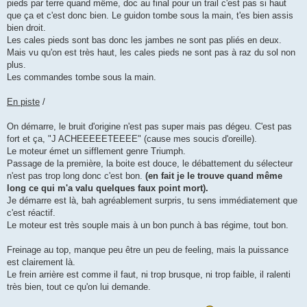
pieds par terre quand même, doc au final pour un trail c'est pas si haut
que ça et c'est donc bien. Le guidon tombe sous la main, t'es bien assis
bien droit.
Les cales pieds sont bas donc les jambes ne sont pas pliés en deux.
Mais vu qu'on est très haut, les cales pieds ne sont pas à raz du sol non
plus.
Les commandes tombe sous la main.
En piste
/
On démarre, le bruit d'origine n'est pas super mais pas dégeu. C'est pas
fort et ça, "J ACHEEEEETEEEE" (cause mes soucis d'oreille).
Le moteur émet un sifflement genre Triumph.
Passage de la première, la boite est douce, le débattement du sélecteur
n'est pas trop long donc c'est bon.
(en fait je le trouve quand même
long ce qui m'a valu quelques faux point mort).
Je démarre est là, bah agréablement surpris, tu sens immédiatement que
c'est réactif.
Le moteur est très souple mais à un bon punch à bas régime, tout bon.
Freinage au top, manque peu être un peu de feeling, mais la puissance
est clairement là.
Le frein arrière est comme il faut, ni trop brusque, ni trop faible, il ralenti
très bien, tout ce qu'on lui demande.