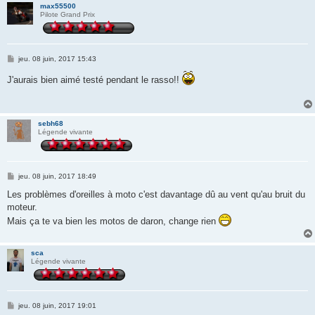
max55500
Pilote Grand Prix
M
jeu. 08 juin, 2017 15:43
e
s
J'aurais bien aimé testé pendant le rasso!!
s
a
g
e
sebh68
Légende vivante
M
jeu. 08 juin, 2017 18:49
e
s
Les problèmes d'oreilles à moto c'est davantage dû au vent qu'au bruit du
s
moteur.
a
g
Mais ça te va bien les motos de daron, change rien
e
sca
Légende vivante
M
jeu. 08 juin, 2017 19:01
e