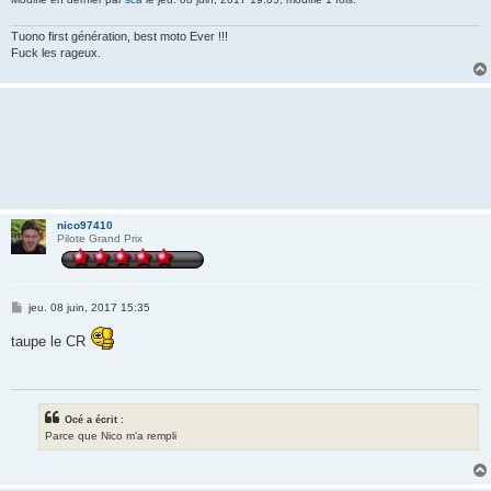
Tuono first génération, best moto Ever !!!
Fuck les rageux.
nico97410
Pilote Grand Prix
M
jeu. 08 juin, 2017 15:35
e
s
taupe le CR
s
a
g
e
Océ a écrit :
Parce que Nico m’a rempli