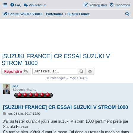
FAQ
Mini-tchat
S’enregistrer
Connexion
R
Forum SV650-SV1000
Partenariat
Suzuki France
e
c
h
e
r
[SUZUKI FRANCE] CR ESSAI SUZUKI V
c
STROM 1000
h
Rechercher
Recherche avancée
Répondre
e
r
11 messages • Page
1
sur
1
sca
Légende vivante
[SUZUKI FRANCE] CR ESSAI SUZUKI V STROM 1000
M
jeu. 08 juin, 2017 15:00
e
s
J'ai pu tester durant 4 jours une suzuki V strom 1000 gentiment prêté par
s
Suzuki France.
a
g
Ca tombe bien, c'était durant le rasso, j'ai donc pu tester la machine dans