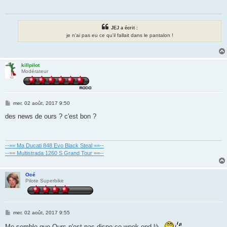
g
e
JEJ a écrit :
je n'ai pas eu ce qu'il fallait dans le pantalon !
killpilot
Modérateur
M
mer. 02 août, 2017 9:50
e
s
des news de ours ? c'est bon ?
s
a
g
e
--== Ma Ducati 848 Evo Black Steal ==--
--== Multistrada 1260 S Grand Tour ==--
Océ
Pilote Superbike
M
mer. 02 août, 2017 9:55
e
s
Me semble que Ours n'est pas dispo ce week end là..