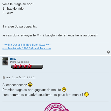
e
s
voila le tirage au sort :
s
1 - babylonrider
a
g
2 - ours
e
il y a eu 35 participants.
je vais donc envoyer le MP à babylonrider et vous tiens au courant.
--== Ma Ducati 848 Evo Black Steal ==--
--== Multistrada 1260 S Grand Tour ==--
Baby
Pilote Superbike
M
mar. 01 août, 2017 12:01
e
s
Alleeeeeeeeeeez
s
a
Premier tirage au sort gagnant de ma life
g
ours comme tu es arrivé deuxième, tu peux être mon +1
e