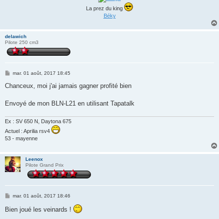
La prez du king
Béky
delawich
Pilote 250 cm3
M
mar. 01 août, 2017 18:45
e
s
Chanceux, moi j'ai jamais gagner profité bien
s
a
g
Envoyé de mon BLN-L21 en utilisant Tapatalk
e
Ex : SV 650 N, Daytona 675
Actuel : Aprilia rsv4
53 - mayenne
Leenox
Pilote Grand Prix
M
mar. 01 août, 2017 18:46
e
s
Bien joué les veinards !
s
a