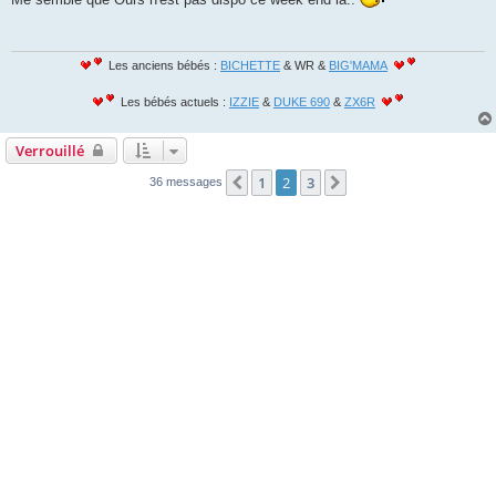
s
a
g
e
Les anciens bébés :
BICHETTE
& WR &
BIG'MAMA
Les bébés actuels :
IZZIE
&
DUKE 690
&
ZX6R
Verrouillé
1
2
3
Précédente
Suivante
36 messages