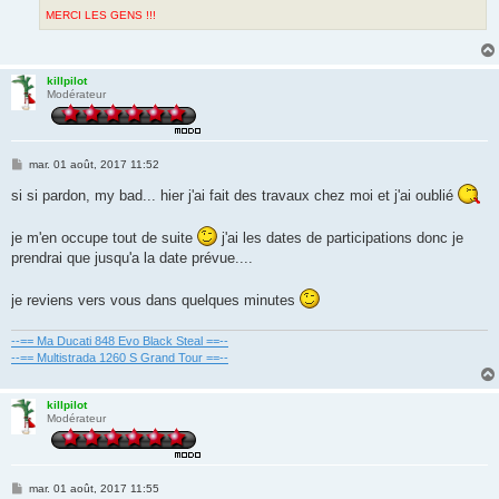
MERCI LES GENS !!!
killpilot
Modérateur
M
mar. 01 août, 2017 11:52
e
s
si si pardon, my bad... hier j'ai fait des travaux chez moi et j'ai oublié
s
a
g
je m'en occupe tout de suite
j'ai les dates de participations donc je
e
prendrai que jusqu'a la date prévue....
je reviens vers vous dans quelques minutes
--== Ma Ducati 848 Evo Black Steal ==--
--== Multistrada 1260 S Grand Tour ==--
killpilot
Modérateur
M
mar. 01 août, 2017 11:55