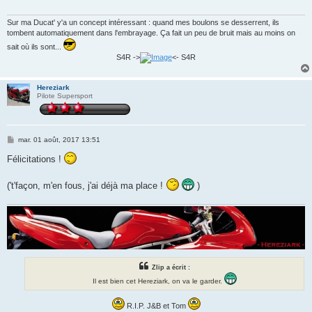
g
e
Sur ma Ducat' y'a un concept intéressant : quand mes boulons se desserrent, ils
tombent automatiquement dans l'embrayage. Ça fait un peu de bruit mais au moins on
sait où ils sont...
S4R ->
<- S4R
Hereziark
Pilote Supersport
M
mar. 01 août, 2017 13:51
e
s
Félicitations !
s
a
g
('t'façon, m'en fous, j'ai déjà ma place !
)
e
Zlip a écrit :
Il est bien cet Hereziark, on va le garder.
R.I.P. J&B et Tom