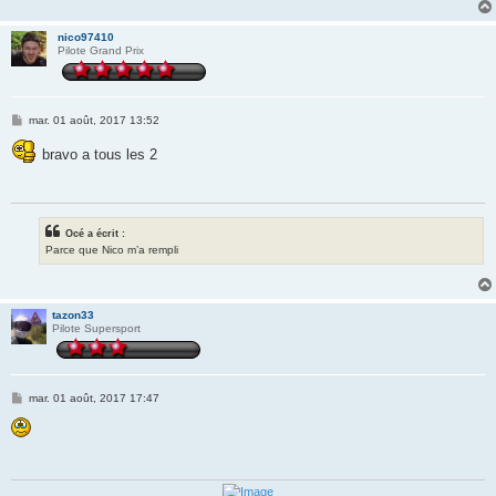
nico97410
Pilote Grand Prix
M
mar. 01 août, 2017 13:52
e
s
bravo a tous les 2
s
a
g
e
Océ a écrit :
Parce que Nico m’a rempli
tazon33
Pilote Supersport
M
mar. 01 août, 2017 17:47
e
s
s
a
g
e