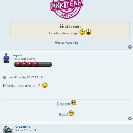
JEJ a écrit :
Le retour du
prodige
.
Ride In Peace J&B
Veyete
Pilote Superbike
M
mar. 01 août, 2017 12:10
e
s
Félicitations à vous 2.
s
a
g
e
Z reborn
K.R.P
Crapouille
Pilote 250 cm3