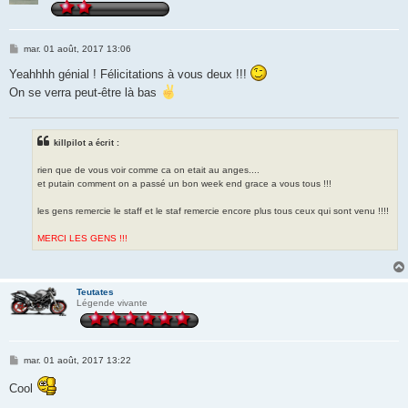
M
mar. 01 août, 2017 13:06
e
s
Yeahhhh génial ! Félicitations à vous deux !!!
s
On se verra peut-être là bas
a
g
e
killpilot a écrit :
rien que de vous voir comme ca on etait au anges....
et putain comment on a passé un bon week end grace a vous tous !!!
les gens remercie le staff et le staf remercie encore plus tous ceux qui sont venu !!!!
MERCI LES GENS !!!
Teutates
Légende vivante
M
mar. 01 août, 2017 13:22
e
s
Cool
s
a