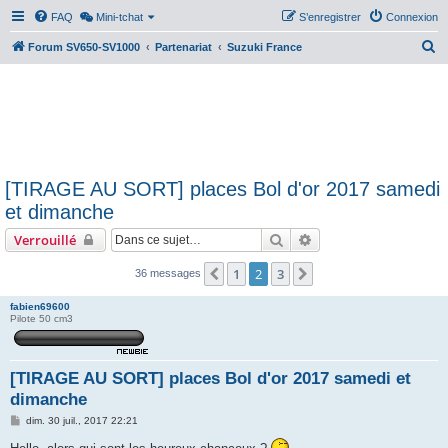
FAQ
Mini-tchat
S’enregistrer
Connexion
R
Forum SV650-SV1000
Partenariat
Suzuki France
e
c
h
e
r
[TIRAGE AU SORT] places Bol d'or 2017 samedi
c
et dimanche
h
Rechercher
Recherche avancée
Verrouillé
e
r
1
2
3
Précédente
Suivante
36 messages
fabien69600
Pilote 50 cm3
[TIRAGE AU SORT] places Bol d'or 2017 samedi et
dimanche
M
dim. 30 juil., 2017 22:21
e
s