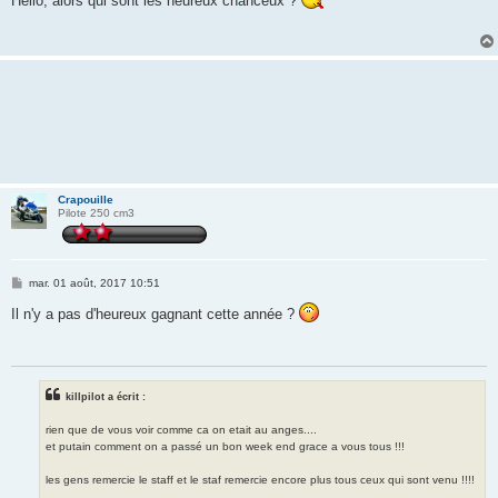
Hello, alors qui sont les heureux chanceux ?
s
a
g
e
Crapouille
Pilote 250 cm3
M
mar. 01 août, 2017 10:51
e
s
Il n'y a pas d'heureux gagnant cette année ?
s
a
g
e
killpilot a écrit :
rien que de vous voir comme ca on etait au anges....
et putain comment on a passé un bon week end grace a vous tous !!!
les gens remercie le staff et le staf remercie encore plus tous ceux qui sont venu !!!!