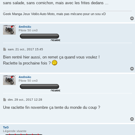
sans salade, sans cornichon, mais avec les frites dedans ...
Geek Manga Jeux Vidéo Auto Moto, mais pas mécano pour un sou xD
4m0ni4c
Pilote 50 cm3
M
sam. 21 oct., 2017 15:45
e
s
Bien rentré hier aussi, on remet ça quand vous voulez !
s
Raclette la prochaine fois ?
a
g
e
4m0ni4c
Pilote 50 cm3
M
dim. 29 oct., 2017 12:28
e
s
Une raclette fin novembre ça tente du monde du coup ?
s
a
g
e
TaG
Légende vivante