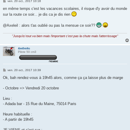
M
ven. 20 oct., 2017 10:18
e
s
en même temps c'est les vacances scolaires, il risque d'y avoir du monde
s
sur la route ce soir... je dis ca je dis rien
a
g
e
@Axeleil : alors t'as oublié ou pas la mensue ce soir??
"Jusqu'ici tout va bien mais l'important c'est pas la chute mais l'atterrissage"
4m0ni4c
Pilote 50 cm3
M
ven. 20 oct., 2017 10:39
e
s
Ok, bah rendez-vous à 19h45 alors, comme ça ça laisse plus de marge
s
a
g
- Octobre => Vendredi 20 octobre
e
Lieu :
- Adada bar - 15 Rue du Maine, 75014 Paris
Heure habituelle :
- A partir de 19h45
JE VIENS et c'est sur :