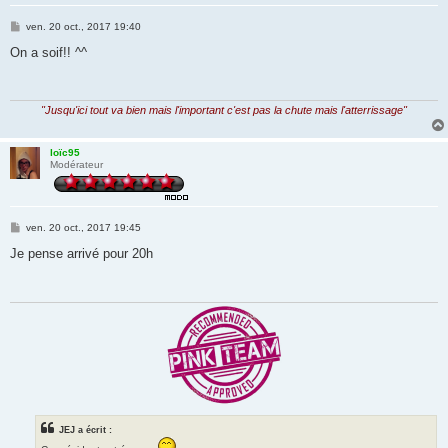
M
ven. 20 oct., 2017 19:40
e
s
On a soif!! ^^
s
a
g
e
"Jusqu'ici tout va bien mais l'important c'est pas la chute mais l'atterrissage"
loïc95
Modérateur
M
ven. 20 oct., 2017 19:45
e
s
Je pense arrivé pour 20h
s
a
g
e
JEJ a écrit :