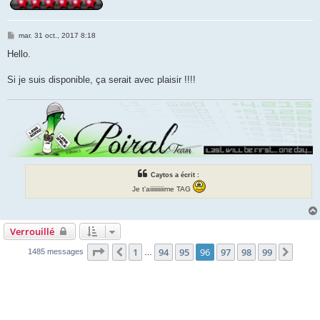
M
mar. 31 oct., 2017 8:18
e
s
Hello.
s
a
g
Si je suis disponible, ça serait avec plaisir !!!!
e
Caytos a écrit :
Je t'aiiiiiiiiiime TAG
Verrouillé
Page
96
sur
99
1
94
95
96
97
98
99
Précédente
Suiva
1485 messages
…