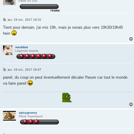
Pilote 50 cm3
M
jeu. 19 oct., 2017 19:31
e
s
Tient pour demain, j'ai mis 19h, mais je serais plus vers 19h30/19h45
s
hein
a
g
e
meuhbat
Légende vivante
M
jeu. 19 oct., 2017 19:47
e
s
pareil, du coup on peut éventuellement décaler l'heure car tout le monde
s
va faire pareil
a
g
e
spicygroovy
Pilote Supersport