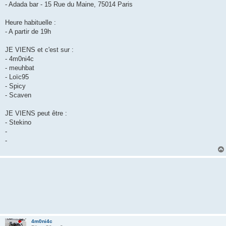
- Adada bar - 15 Rue du Maine, 75014 Paris
Heure habituelle :
- A partir de 19h
JE VIENS et c'est sur :
- 4m0ni4c
- meuhbat
- Loïc95
- Spicy
- Scaven
JE VIENS peut être :
- Stekino
-
-
4m0ni4c