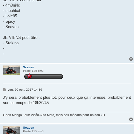
- 4m0ni4c
- meuhbat
- Loïc95
- Spicy
- Scaven
JE VIENS peut être :
- Stekino
-
-
Scaven
Pilote 125 cm3
M
ven. 20 oct., 2017 14:36
e
s
J'y serai probablement plus tôt, pour ceux que ça intéresse, probablement
s
sur les coups de 18h30/45
a
g
e
Geek Manga Jeux Vidéo Auto Moto, mais pas mécano pour un sou xD
Scaven
Pilote 125 cm3