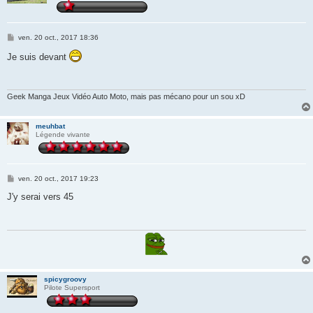
M
ven. 20 oct., 2017 18:36
e
s
Je suis devant
s
a
g
e
Geek Manga Jeux Vidéo Auto Moto, mais pas mécano pour un sou xD
meuhbat
Légende vivante
M
ven. 20 oct., 2017 19:23
e
s
J'y serai vers 45
s
a
g
e
spicygroovy
Pilote Supersport