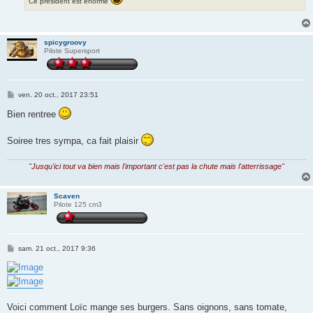
Ce président est énorme
spicygroovy
Pilote Supersport
M
ven. 20 oct., 2017 23:51
e
s
Bien rentree
s
a
g
Soiree tres sympa, ca fait plaisir
e
"Jusqu'ici tout va bien mais l'important c'est pas la chute mais l'atterrissage"
Scaven
Pilote 125 cm3
M
sam. 21 oct., 2017 9:36
e
s
s
a
g
e
Voici comment Loïc mange ses burgers. Sans oignons, sans tomate,