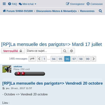
FAQ
Mini-tchat
S’enregistrer
Connexion
R
Forum SV650-SV1000
Discussions Motos & Motard(e)s
Rencontres
e
c
h
e
r
[RP]La mensuelle des parigots=> Mardi 17 juillet
c
Rechercher
Recherche avancée
Verrouillé
h
e
Page
96
sur
99
1
94
95
96
97
98
99
Précédente
Suiva
1485 messages
…
r
stekino
Pilote 250 cm3
[RP]La mensuelle des parigots=> Vendredi 20 octobre
M
jeu. 19 oct., 2017 11:57
e
s
- Octobre => Vendredi 20 octobre
s
a
g
Lieu :
e