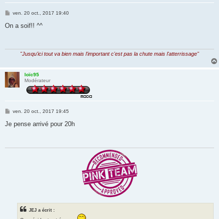
M
ven. 20 oct., 2017 19:40
e
s
On a soif!! ^^
s
a
g
e
"Jusqu'ici tout va bien mais l'important c'est pas la chute mais l'atterrissage"
loïc95
Modérateur
M
ven. 20 oct., 2017 19:45
e
s
Je pense arrivé pour 20h
s
a
g
e
JEJ a écrit :