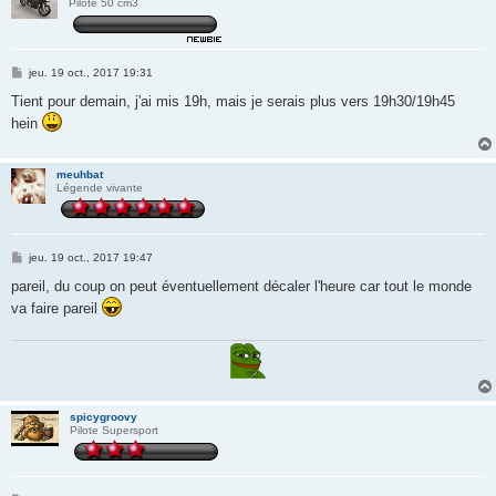
Pilote 50 cm3
M
jeu. 19 oct., 2017 19:31
e
s
Tient pour demain, j'ai mis 19h, mais je serais plus vers 19h30/19h45
s
hein
a
g
e
meuhbat
Légende vivante
M
jeu. 19 oct., 2017 19:47
e
s
pareil, du coup on peut éventuellement décaler l'heure car tout le monde
s
va faire pareil
a
g
e
spicygroovy
Pilote Supersport