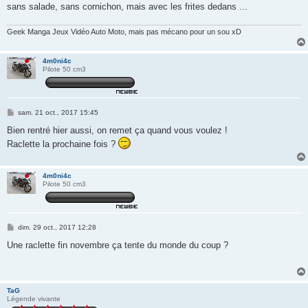
sans salade, sans cornichon, mais avec les frites dedans ...
Geek Manga Jeux Vidéo Auto Moto, mais pas mécano pour un sou xD
4m0ni4c
Pilote 50 cm3
M
sam. 21 oct., 2017 15:45
e
s
Bien rentré hier aussi, on remet ça quand vous voulez !
s
Raclette la prochaine fois ?
a
g
e
4m0ni4c
Pilote 50 cm3
M
dim. 29 oct., 2017 12:28
e
s
Une raclette fin novembre ça tente du monde du coup ?
s
a
g
e
TaG
Légende vivante