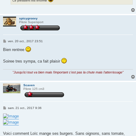
Ce président est énorme
spicygroovy
Pilote Supersport
M
ven. 20 oct., 2017 23:51
e
s
Bien rentree
s
a
g
Soiree tres sympa, ca fait plaisir
e
"Jusqu'ici tout va bien mais l'important c'est pas la chute mais l'atterrissage"
Scaven
Pilote 125 cm3
M
sam. 21 oct., 2017 9:36
e
s
s
a
g
e
Voici comment Loïc mange ses burgers. Sans oignons, sans tomate,