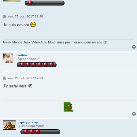
M
ven. 20 oct., 2017 18:36
e
s
Je suis devant
s
a
g
e
Geek Manga Jeux Vidéo Auto Moto, mais pas mécano pour un sou xD
meuhbat
Légende vivante
M
ven. 20 oct., 2017 19:23
e
s
J'y serai vers 45
s
a
g
e
spicygroovy
Pilote Supersport