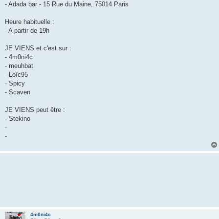
- Adada bar - 15 Rue du Maine, 75014 Paris
Heure habituelle :
- A partir de 19h
JE VIENS et c'est sur :
- 4m0ni4c
- meuhbat
- Loïc95
- Spicy
- Scaven
JE VIENS peut être :
- Stekino
-
-
4m0ni4c