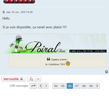
M
mar. 31 oct., 2017 8:18
e
s
Hello.
s
a
g
Si je suis disponible, ça serait avec plaisir !!!!
e
Caytos a écrit :
Je t'aiiiiiiiiiime TAG
Verrouillé
Page
96
sur
99
1
94
95
96
97
98
99
Précédente
Suiva
1485 messages
…