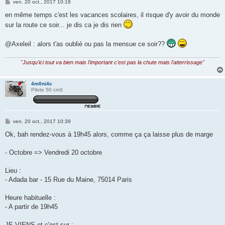
M
ven. 20 oct., 2017 10:18
e
s
en même temps c'est les vacances scolaires, il risque d'y avoir du monde
s
sur la route ce soir... je dis ca je dis rien
a
g
e
@Axeleil : alors t'as oublié ou pas la mensue ce soir??
"Jusqu'ici tout va bien mais l'important c'est pas la chute mais l'atterrissage"
4m0ni4c
Pilote 50 cm3
M
ven. 20 oct., 2017 10:39
e
s
Ok, bah rendez-vous à 19h45 alors, comme ça ça laisse plus de marge
s
a
g
- Octobre => Vendredi 20 octobre
e
Lieu :
- Adada bar - 15 Rue du Maine, 75014 Paris
Heure habituelle :
- A partir de 19h45
JE VIENS et c'est sur :