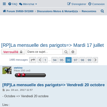
FAQ
Mini-tchat
S’enregistrer
Connexion
R
Forum SV650-SV1000
Discussions Motos & Motard(e)s
Rencontres
e
c
h
e
r
[RP]La mensuelle des parigots=> Mardi 17 juillet
c
Rechercher
Recherche avancée
Verrouillé
h
e
Page
96
sur
99
1
94
95
96
97
98
99
Précédente
Suiva
1485 messages
…
r
stekino
Pilote 250 cm3
[RP]La mensuelle des parigots=> Vendredi 20 octobre
M
jeu. 19 oct., 2017 11:57
e
s
- Octobre => Vendredi 20 octobre
s
a
g
Lieu :
e