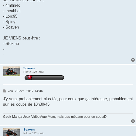
- 4m0ni4c
- meuhbat
- Loïc95
- Spicy
- Scaven
JE VIENS peut être :
- Stekino
-
-
Scaven
Pilote 125 cm3
M
ven. 20 oct., 2017 14:36
e
s
J'y serai probablement plus tôt, pour ceux que ça intéresse, probablement
s
sur les coups de 18h30/45
a
g
e
Geek Manga Jeux Vidéo Auto Moto, mais pas mécano pour un sou xD
Scaven
Pilote 125 cm3