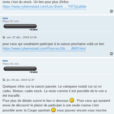
reste c'est du stock. Un lien pour plus d'infos
https://www.cybermotard.com/Loic-Boirin ... T4TSj1a0dw
dom
Pilote 50 cm3
M
ven. 07 déc., 2018 12:18
e
s
pour ceux qui voudraient participer à la saison prochaine voilà un lien
s
https://www.cybermotard.com/Pour-sa-10e ... ,4943.html
a
g
e
dom
Pilote 50 cm3
M
jeu. 04 avr., 2019 11:47
e
s
Quelques infos sur la saison passée. Le vainqueur roulait sur un sv
s
carbu. Moteur, cadre stock. Le reste comme il est possible de le voir a
a
g
été travaillé.
e
Pour plus de détails suivre le lien ci dessous
. Pour ceux qui auraient
envie de découvrir le plaisir de participer à une seule course c'est
possible avec la Coupe sportwin
vous pouvez encore vous inscrire.