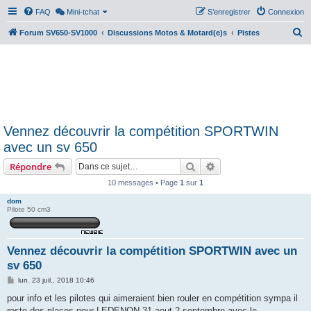
FAQ
Mini-tchat
S’enregistrer
Connexion
R
Forum SV650-SV1000
Discussions Motos & Motard(e)s
Pistes
e
c
h
e
r
Vennez découvrir la compétition SPORTWIN
c
avec un sv 650
h
Rechercher
Recherche avancée
Répondre
e
r
10 messages • Page
1
sur
1
dom
Pilote 50 cm3
Vennez découvrir la compétition SPORTWIN avec un
sv 650
M
lun. 23 juil., 2018 10:46
e
s
pour info et les pilotes qui aimeraient bien rouler en compétition sympa il
s
reste des places pour LEDENON 31 aout 2 septembre avec le