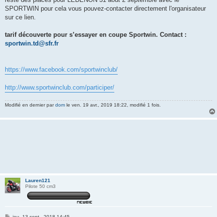
a
g
SPORTWIN pour cela vous pouvez-contacter directement l'organisateur
e
sur ce lien.
tarif découverte pour s’essayer en coupe Sportwin. Contact :
sportwin.td@sfr.fr
https://www.facebook.com/sportwinclub/
http://www.sportwinclub.com/participer/
Modifié en dernier par
dom
le ven. 19 avr., 2019 18:22, modifié 1 fois.
Lauren121
Pilote 50 cm3
M
jeu. 13 sept., 2018 14:45