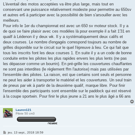
L'éventail des motos acceptées va être plus large, mais tout en
conservant une puissance relativement modeste pour permettre au 650sv
et autres er6 à participer avec la possibilité de bien s'arsouiller avec les
meilleurs.
Pour info le 1er du championnat est avec un 650 sv moteur stock. Il y a
de quoi se faire plaisir avec ces modèles là pour exemple il a fait 1'31 en
quailf à Lédenon il y deux wk. Il y a systématiquement deux califs et
deux courses. Le nombre d'engagés correspond toujours au nombre de
grilles disponible sur le circuit sur le quel l'épreuve à lieu. Ce qui fait que
tous les inscrits font les deux courses 1. En suite il y a un code de bonne
conduite entre les pilotes les plus rapides envers les plus lents (ne pas
les dépasser comme un bourrin). En pré-grille les couvertures chauffantes
ne sont pas interdites (le règlement ffm l'autorise) mais pas utilisées par
l'ensemble des pilotes. La raison, est que certains sont seuls et personne
ne peut les aider à transporter le matériel et les couvertures. Un seul train
de pneus par wk à partir de la deuxième qualif, marque libre. Pour finir
l'ensemble des participants sont ensemble sur le paddock qui est réservé
à la coupe sportwin. Pour finir le plus jeune a 21 ans le plus âgé a 66 ans
Lauren121
Pilote 50 cm3
M
jeu. 13 sept., 2018 18:59