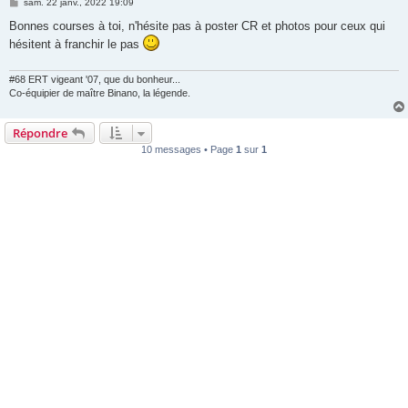
M
sam. 22 janv., 2022 19:09
e
s
Bonnes courses à toi, n'hésite pas à poster CR et photos pour ceux qui
s
hésitent à franchir le pas
a
g
e
#68 ERT vigeant '07, que du bonheur...
Co-équipier de maître Binano, la légende.
Répondre
10 messages • Page
1
sur
1