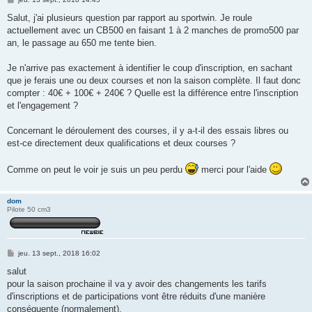
e
s
Salut, j'ai plusieurs question par rapport au sportwin. Je roule
s
actuellement avec un CB500 en faisant 1 à 2 manches de promo500 par
a
g
an, le passage au 650 me tente bien.
e
Je n'arrive pas exactement à identifier le coup d'inscription, en sachant
que je ferais une ou deux courses et non la saison complète. Il faut donc
compter : 40€ + 100€ + 240€ ? Quelle est la différence entre l'inscription
et l'engagement ?
Concernant le déroulement des courses, il y a-t-il des essais libres ou
est-ce directement deux qualifications et deux courses ?
Comme on peut le voir je suis un peu perdu
merci pour l'aide
dom
Pilote 50 cm3
M
jeu. 13 sept., 2018 16:02
e
s
salut
s
pour la saison prochaine il va y avoir des changements les tarifs
a
g
d'inscriptions et de participations vont être réduits d'une manière
e
conséquente (normalement).