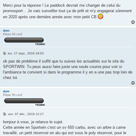
e
s
Merci pour la réponse ! Le paddock devrait me changer de celui du
s
promosport... Je vais surveiller tout ça de prêt et m'y engagerai sûrement
a
g
en 2020 après une dernière année avec mon petit CB
e
dom
Pilote 50 cm3
M
lun. 17 sept., 2018 18:03
e
s
ok pas de problème il suffit que tu suives les actualités sur le site du
s
SPORTWIN. Tu peux aussi faire juste une seule course pour voir si
a
g
l'ambiance te convient si dans le programme il y en a une pas trop loin de
e
chez toi.
dom
Pilote 50 cm3
M
ven. 07 déc., 2018 12:17
e
s
bonjour à vous, je relance le sujet.
s
Cette année en Sportwin c'est un sv 650 carbu, avec un arbre à came
a
g
travaillé, un petit réservoir en alu qui est sous le poly réservoir, pour le
e