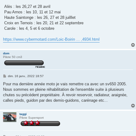
Alès : les 26,27 et 28 avril
Pau Arnos : les 10, 11 et 12 mai
Haute Saintonge : les 26, 27 et 28 juilllet
Croix en Ternois : les 20, 21 et 22 septembre
Carole : les 4, 5 et 6 octobre
https://www.cybermotard.com/Loic-Boirin ... ,4934.html
dom
Pilote 50 cm3
M
dim. 16 janv., 2022 18:57
e
s
Pour ma dernière année moto je vais remettre ca avec un sv650 2005.
s
Nous sommes en pleine réhabilitation de l'ensemble suite à plusieurs
a
g
chutes su précédent propriétaire. À revoir reservoir, radiateur, araignée,
e
calles pieds, guidon par des demis-guidons, carénage etc...
taggi
Pilote Supersport