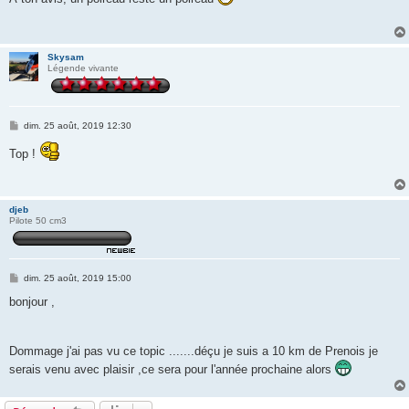
s
a
g
e
Skysam
Légende vivante
M
dim. 25 août, 2019 12:30
e
s
Top !
s
a
g
e
djeb
Pilote 50 cm3
M
dim. 25 août, 2019 15:00
e
s
bonjour ,
s
a
g
e
Dommage j'ai pas vu ce topic .......déçu je suis a 10 km de Prenois je
serais venu avec plaisir ,ce sera pour l'année prochaine alors