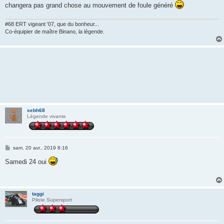
changera pas grand chose au mouvement de foule généré
#68 ERT vigeant '07, que du bonheur...
Co-équipier de maître Binano, la légende.
sebh68
Légende vivante
M
sam. 20 avr., 2019 8:16
e
s
Samedi 24 oui
s
a
g
e
taggi
Pilote Supersport