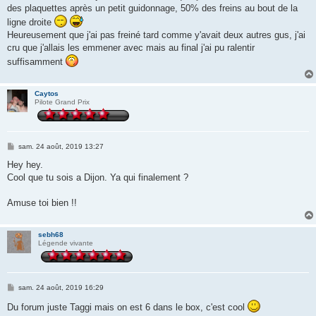
g
des plaquettes après un petit guidonnage, 50% des freins au bout de la
e
ligne droite
Heureusement que j'ai pas freiné tard comme y'avait deux autres gus, j'ai
cru que j'allais les emmener avec mais au final j'ai pu ralentir
suffisamment
Caytos
Pilote Grand Prix
M
sam. 24 août, 2019 13:27
e
s
Hey hey.
s
Cool que tu sois a Dijon. Ya qui finalement ?
a
g
e
Amuse toi bien !!
sebh68
Légende vivante
M
sam. 24 août, 2019 16:29
e
s
Du forum juste Taggi mais on est 6 dans le box, c'est cool
s