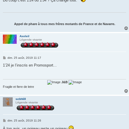
Du coup c'est 1'24 ou 1'34 ? Ça change tout.
s
a
g
e
Appel de phare à tous mes frères motards de France et de Navarre.
Axeleil
Légende vivante
M
dim. 25 août, 2019 11:17
e
s
1’24 je l’inscris en Promosport...
s
a
g
e
J&B
Fragile et fiere de letre
sebh68
Légende vivante
M
dim. 25 août, 2019 11:26
e
s
À ton avis, un poireau reste un poireau