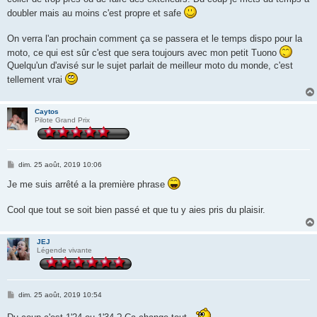
doubler mais au moins c'est propre et safe
On verra l'an prochain comment ça se passera et le temps dispo pour la
moto, ce qui est sûr c'est que sera toujours avec mon petit Tuono
Quelqu'un d'avisé sur le sujet parlait de meilleur moto du monde, c'est
tellement vrai
Caytos
Pilote Grand Prix
M
dim. 25 août, 2019 10:06
e
s
Je me suis arrêté a la première phrase
s
a
g
Cool que tout se soit bien passé et que tu y aies pris du plaisir.
e
JEJ
Légende vivante
M
dim. 25 août, 2019 10:54
e
s