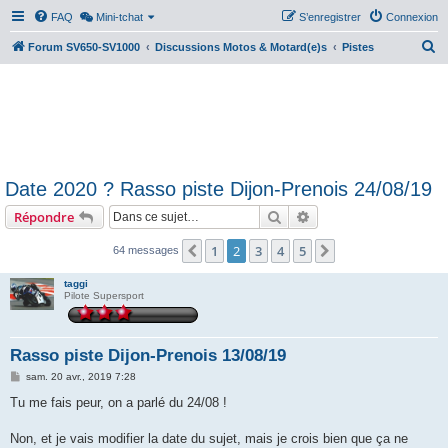
FAQ
Mini-tchat
S’enregistrer
Connexion
R
Forum SV650-SV1000
Discussions Motos & Motard(e)s
Pistes
e
c
h
e
r
Date 2020 ? Rasso piste Dijon-Prenois 24/08/19
c
Rechercher
Recherche avancée
Répondre
h
e
1
2
3
4
5
Précédente
Suivante
64 messages
r
taggi
Pilote Supersport
Rasso piste Dijon-Prenois 13/08/19
M
sam. 20 avr., 2019 7:28
e
s
Tu me fais peur, on a parlé du 24/08 !
s
a
g
Non, et je vais modifier la date du sujet, mais je crois bien que ça ne
e