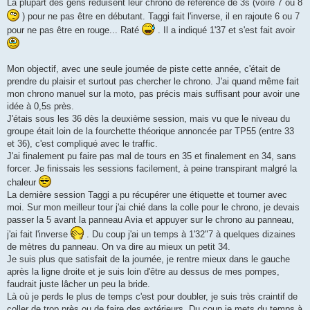
La plupart des gens réduisent leur chrono de référence de 3s (voire 7 ou 8
) pour ne pas être en débutant. Taggi fait l'inverse, il en rajoute 6 ou 7
pour ne pas être en rouge... Raté
. Il a indiqué 1'37 et s'est fait avoir
Mon objectif, avec une seule journée de piste cette année, c'était de
prendre du plaisir et surtout pas chercher le chrono. J'ai quand même fait
mon chrono manuel sur la moto, pas précis mais suffisant pour avoir une
idée à 0,5s près.
J'étais sous les 36 dès la deuxième session, mais vu que le niveau du
groupe était loin de la fourchette théorique annoncée par TP55 (entre 33
et 36), c'est compliqué avec le traffic.
J'ai finalement pu faire pas mal de tours en 35 et finalement en 34, sans
forcer. Je finissais les sessions facilement, à peine transpirant malgré la
chaleur
La dernière session Taggi a pu récupérer une étiquette et tourner avec
moi. Sur mon meilleur tour j'ai chié dans la colle pour le chrono, je devais
passer la 5 avant la panneau Avia et appuyer sur le chrono au panneau,
j'ai fait l'inverse
. Du coup j'ai un temps à 1'32"7 à quelques dizaines
de mètres du panneau. On va dire au mieux un petit 34.
Je suis plus que satisfait de la journée, je rentre mieux dans le gauche
après la ligne droite et je suis loin d'être au dessus de mes pompes,
faudrait juste lâcher un peu la bride.
Là où je perds le plus de temps c'est pour doubler, je suis très craintif de
coller de trop près ou de faire des extérieurs. Du coup je mets du temps à