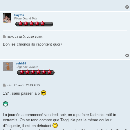
a
g
e
Caytos
Pilote Grand Prix
M
sam. 24 août, 2019 19:54
e
s
Bon les chronos ils racontent quoi?
s
a
g
e
sebh68
Légende vivante
M
dim. 25 août, 2019 9:25
e
s
1'24, sans passer la 6
s
a
g
e
La journée a commencé vendredi soir, on a pu faire l'administratif in
extremis. On se rend compte que Taggi n'a pas la même couleur
d'étiquette, il est en débutant