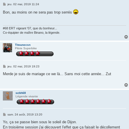
M
jeu. 02 mai, 2019 11:24
e
s
Bon, au moins on ne sera pas trop serrés
s
a
g
e
#68 ERT vigeant '07, que du bonheur...
Co-équipier de maître Binano, la légende.
Titounecsn
Pilote Superbike
M
jeu. 02 mai, 2019 19:23
e
s
Merde je suis de mariage ce we là... Sans moi cette année... Zut
s
a
g
e
sebh68
Légende vivante
M
sam. 24 août, 2019 13:20
e
s
Yo, ça se passe bien sous le soleil de Dijon.
s
En troisième session j'ai découvert l'effet que ça faisait le décollement
a