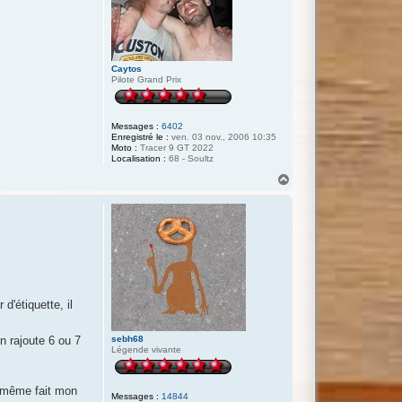
Caytos
Pilote Grand Prix
Messages :
6402
Enregistré le :
ven. 03 nov., 2006 10:35
Moto :
Tracer 9 GT 2022
Localisation :
68 - Soultz
H
a
u
t
d'étiquette, il
en rajoute 6 ou 7
sebh68
Légende vivante
d même fait mon
Messages :
14844