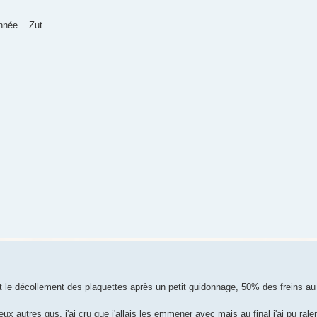
nnée... Zut
ait le décollement des plaquettes après un petit guidonnage, 50% des freins au 
x autres gus, j'ai cru que j'allais les emmener avec mais au final j'ai pu ral