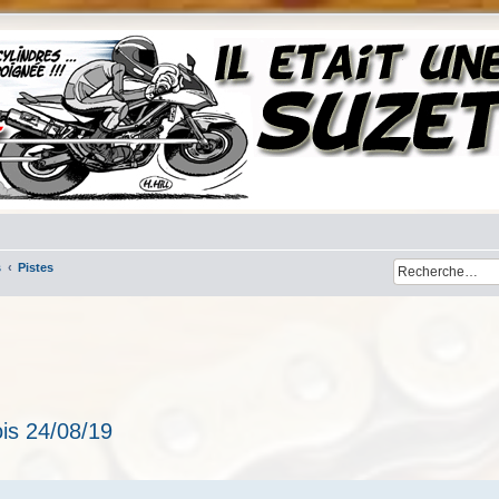
s
Pistes
is 24/08/19
her
cherche avancée