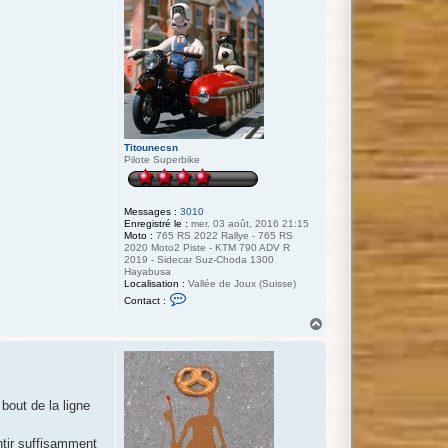
c
t
t
e
r
t
a
g
g
i
Titounecsn
Pilote Superbike
Messages :
3010
Enregistré le :
mer. 03 août, 2016 21:15
Moto :
765 RS 2022 Rallye - 765 RS
2020 Moto2 Piste - KTM 790 ADV R
2019 - Sidecar Suz-Choda 1300
Hayabusa
Localisation :
Vallée de Joux (Suisse)
C
Contact :
o
n
H
t
a
a
u
c
t
t
e
r
T
bout de la ligne
i
t
o
entir suffisamment