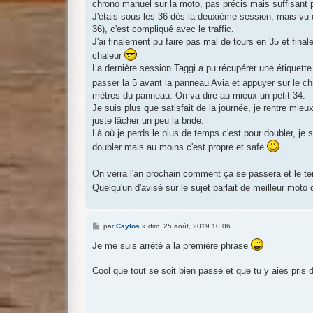
chrono manuel sur la moto, pas précis mais suffisant p
J'étais sous les 36 dès la deuxième session, mais vu q
36), c'est compliqué avec le traffic.
J'ai finalement pu faire pas mal de tours en 35 et fina
chaleur
La dernière session Taggi a pu récupérer une étiquette 
passer la 5 avant la panneau Avia et appuyer sur le chr
mètres du panneau. On va dire au mieux un petit 34.
Je suis plus que satisfait de la journée, je rentre mie
juste lâcher un peu la bride.
Là où je perds le plus de temps c'est pour doubler, je s
doubler mais au moins c'est propre et safe
On verra l'an prochain comment ça se passera et le te
Quelqu'un d'avisé sur le sujet parlait de meilleur moto
M
par
Caytos
»
dim. 25 août, 2019 10:06
e
s
Je me suis arrêté a la première phrase
s
a
g
Cool que tout se soit bien passé et que tu y aies pris du
e