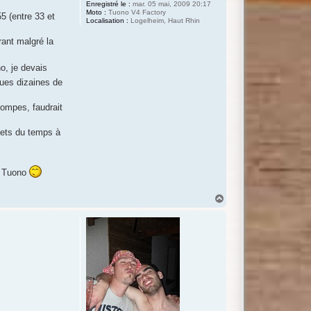
Enregistré le :
mar. 05 mai, 2009 20:17
Moto :
Tuono V4 Factory
5 (entre 33 et
Localisation :
Logelheim, Haut Rhin
rant malgré la
no, je devais
ques dizaines de
pompes, faudrait
 mets du temps à
it Tuono
H
a
u
t