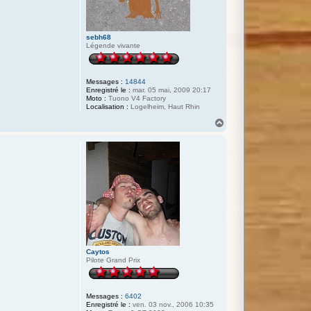
u
n
e
c
s
sebh68
n
Légende vivante
Messages :
14844
Enregistré le :
mar. 05 mai, 2009 20:17
Moto :
Tuono V4 Factory
Localisation :
Logelheim, Haut Rhin
H
a
u
t
Caytos
Pilote Grand Prix
Messages :
6402
Enregistré le :
ven. 03 nov., 2006 10:35