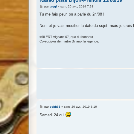
Rasso piste Dijon-Prenois 13/08/19
M
par
taggi
»
sam. 20 avr., 2019 7:28
e
s
Tu me fais peur, on a parlé du 24/08 !
s
a
g
Non, et je vais modifier la date du sujet, mais je cr
e
#68 ERT vigeant '07, que du bonheur...
Co-équipier de maître Binano, la légende.
M
par
sebh68
»
sam. 20 avr., 2019 8:16
e
s
Samedi 24 oui
s
a
g
e