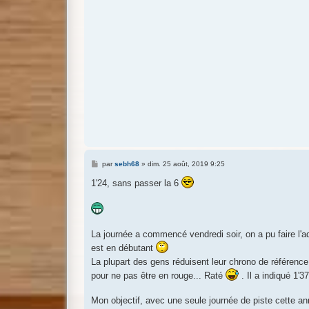
M
par
sebh68
»
dim. 25 août, 2019 9:25
e
s
1'24, sans passer la 6
s
a
g
e
La journée a commencé vendredi soir, on a pu faire l'a
est en débutant
La plupart des gens réduisent leur chrono de référence
pour ne pas être en rouge... Raté
. Il a indiqué 1'37
Mon objectif, avec une seule journée de piste cette ann