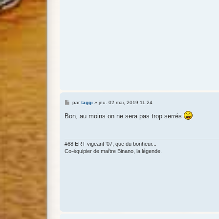
M
par
taggi
»
jeu. 02 mai, 2019 11:24
e
s
Bon, au moins on ne sera pas trop serrés
s
a
g
e
#68 ERT vigeant '07, que du bonheur...
Co-équipier de maître Binano, la légende.