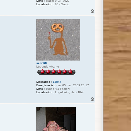
Moto :
Tracer 9 GT 2022
Localisation :
68 - Soultz
H
a
u
t
sebh68
Légende vivante
Messages :
14844
Enregistré le :
mar. 05 mai, 2009 20:17
Moto :
Tuono V4 Factory
Localisation :
Logelheim, Haut Rhin
H
a
u
t