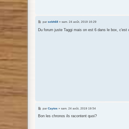
M
par
sebh68
»
sam. 24 août, 2019 16:29
e
s
Du forum juste Taggi mais on est 6 dans le box, c'est
s
a
g
e
M
par
Caytos
»
sam. 24 août, 2019 19:54
e
s
Bon les chronos ils racontent quoi?
s
a
g
e