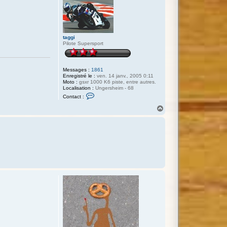
taggi
Pilote Supersport
Messages :
1861
Enregistré le :
ven. 14 janv., 2005 0:11
Moto :
gsxr 1000 K6 piste, entre autres.
Localisation :
Ungersheim - 68
C
Contact :
o
n
H
t
a
a
u
c
t
t
e
r
t
a
g
g
i