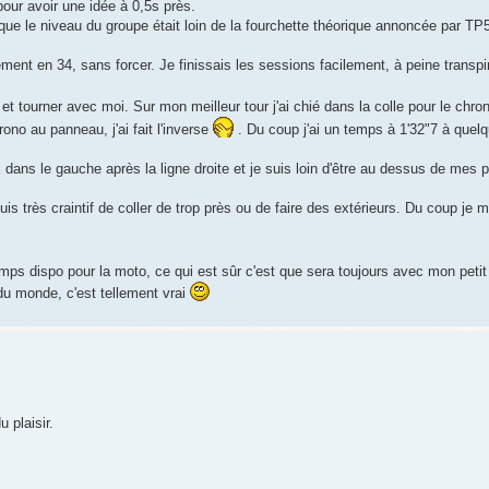
our avoir une idée à 0,5s près.
ue le niveau du groupe était loin de la fourchette théorique annoncée par TP5
lement en 34, sans forcer. Je finissais les sessions facilement, à peine transpi
et tourner avec moi. Sur mon meilleur tour j'ai chié dans la colle pour le chro
ono au panneau, j'ai fait l'inverse
. Du coup j'ai un temps à 1'32"7 à quel
ux dans le gauche après la ligne droite et je suis loin d'être au dessus de mes 
uis très craintif de coller de trop près ou de faire des extérieurs. Du coup je
mps dispo pour la moto, ce qui est sûr c'est que sera toujours avec mon pet
 du monde, c'est tellement vrai
 plaisir.