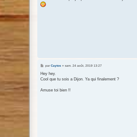
M
par
Caytos
»
sam. 24 août, 2019 13:27
e
s
Hey hey.
s
Cool que tu sois a Dijon. Ya qui finalement ?
a
g
e
Amuse toi bien !!