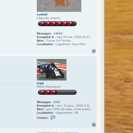
sebh68
Légende vivante
Messages :
14844
Enregistré le :
mar. 05 mai, 2009 20:17
Moto :
Tuono V4 Factory
Localisation :
Logelheim, Haut Rhin
H
a
u
t
taggi
Pilote Supersport
Messages :
1861
Enregistré le :
ven. 14 janv., 2005 0:11
Moto :
gsxr 1000 K6 piste, entre autres.
Localisation :
Ungersheim - 68
C
Contact :
o
n
H
t
a
a
u