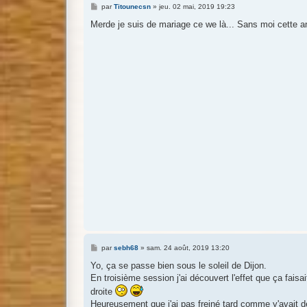
M
par
Titounecsn
»
jeu. 02 mai, 2019 19:23
e
s
Merde je suis de mariage ce we là... Sans moi cette a
s
a
g
e
M
par
sebh68
»
sam. 24 août, 2019 13:20
e
s
Yo, ça se passe bien sous le soleil de Dijon.
s
En troisième session j'ai découvert l'effet que ça fais
a
g
droite
e
Heureusement que j'ai pas freiné tard comme y'avait deu