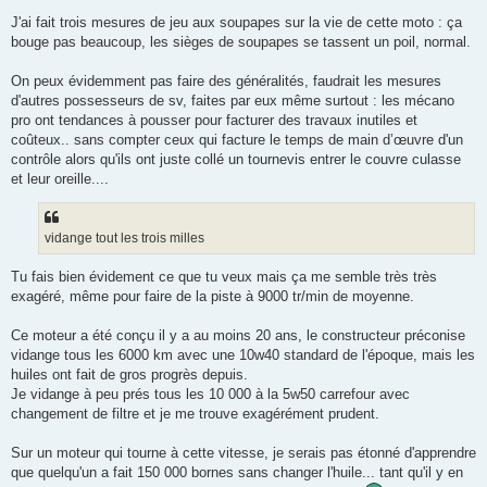
J'ai fait trois mesures de jeu aux soupapes sur la vie de cette moto : ça
bouge pas beaucoup, les sièges de soupapes se tassent un poil, normal.
On peux évidemment pas faire des généralités, faudrait les mesures
d'autres possesseurs de sv, faites par eux même surtout : les mécano
pro ont tendances à pousser pour facturer des travaux inutiles et
coûteux.. sans compter ceux qui facture le temps de main d’œuvre d'un
contrôle alors qu'ils ont juste collé un tournevis entrer le couvre culasse
et leur oreille....
vidange tout les trois milles
Tu fais bien évidement ce que tu veux mais ça me semble très très
exagéré, même pour faire de la piste à 9000 tr/min de moyenne.
Ce moteur a été conçu il y a au moins 20 ans, le constructeur préconise
vidange tous les 6000 km avec une 10w40 standard de l'époque, mais les
huiles ont fait de gros progrès depuis.
Je vidange à peu prés tous les 10 000 à la 5w50 carrefour avec
changement de filtre et je me trouve exagérément prudent.
Sur un moteur qui tourne à cette vitesse, je serais pas étonné d'apprendre
que quelqu'un a fait 150 000 bornes sans changer l'huile... tant qu'il y en