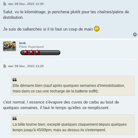
M
mer. 09 févr., 2022 12:35
e
s
Salut, vu le kilométrage, je pencherai plutôt pour tes chaînes/patins de
s
distribution.
a
g
e
Je suis de sallanches si il te faut un coup de main
brok
Pilote Supersport
M
mer. 09 févr., 2022 13:20
e
s
s
a
g
Elle démarre bien (sauf après quelques semaines d'immobilisation,
e
mais dans ce cas une recharge de la batterie suffit).
c'est normal, l essence s'évapore des cuves de carbu au bout de
quelques semaines, il faut le temps qu'elles se remplissent.
La bête tourne bien, excepté quelques claquement depuis quelques
temps jusqu'à 4500tpm, mais au dessus ils s'estompent.