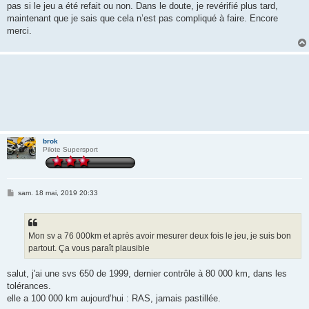
pas si le jeu a été refait ou non. Dans le doute, je revérifié plus tard,
maintenant que je sais que cela n’est pas compliqué à faire. Encore
merci.
brok
Pilote Supersport
M
sam. 18 mai, 2019 20:33
e
s
s
a
g
Mon sv a 76 000km et après avoir mesurer deux fois le jeu, je suis bon
e
partout. Ça vous paraît plausible
salut, j'ai une svs 650 de 1999, dernier contrôle à 80 000 km, dans les
tolérances.
elle a 100 000 km aujourd’hui : RAS, jamais pastillée.