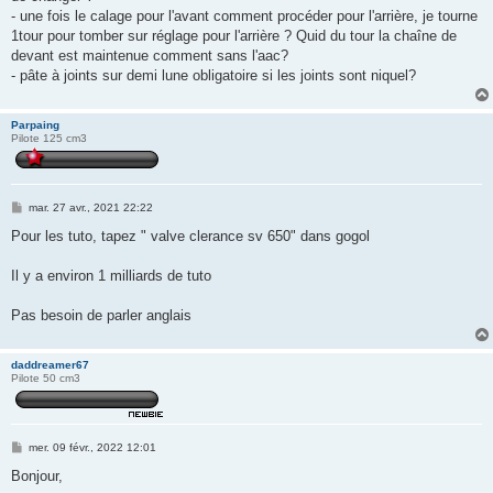
- une fois le calage pour l'avant comment procéder pour l'arrière, je tourne
1tour pour tomber sur réglage pour l'arrière ? Quid du tour la chaîne de
devant est maintenue comment sans l'aac?
- pâte à joints sur demi lune obligatoire si les joints sont niquel?
Parpaing
Pilote 125 cm3
M
mar. 27 avr., 2021 22:22
e
s
Pour les tuto, tapez " valve clerance sv 650" dans gogol
s
a
g
Il y a environ 1 milliards de tuto
e
Pas besoin de parler anglais
daddreamer67
Pilote 50 cm3
M
mer. 09 févr., 2022 12:01
e
s
Bonjour,
s