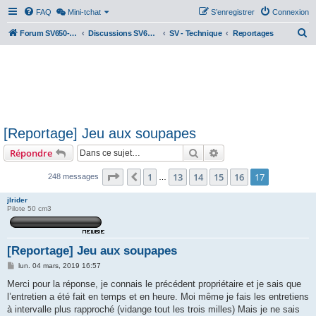
FAQ
Mini-tchat
S’enregistrer
Connexion
R
Forum SV650-SV1000
Discussions SV650 & SV1000 N/S
SV - Technique
Reportages
e
c
h
e
r
[Reportage] Jeu aux soupapes
c
Rechercher
Recherche avancée
Répondre
h
e
Page
17
sur
17
1
13
14
15
16
17
Précédente
248 messages
…
r
jlrider
Pilote 50 cm3
[Reportage] Jeu aux soupapes
M
lun. 04 mars, 2019 16:57
e
s
Merci pour la réponse, je connais le précédent propriétaire et je sais que
s
l’entretien a été fait en temps et en heure. Moi même je fais les entretiens
a
g
à intervalle plus rapproché (vidange tout les trois milles) Mais je ne sais
e