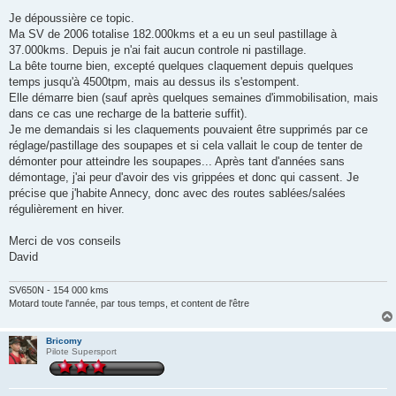
a
g
Je dépoussière ce topic.
e
Ma SV de 2006 totalise 182.000kms et a eu un seul pastillage à
37.000kms. Depuis je n'ai fait aucun controle ni pastillage.
La bête tourne bien, excepté quelques claquement depuis quelques
temps jusqu'à 4500tpm, mais au dessus ils s'estompent.
Elle démarre bien (sauf après quelques semaines d'immobilisation, mais
dans ce cas une recharge de la batterie suffit).
Je me demandais si les claquements pouvaient être supprimés par ce
réglage/pastillage des soupapes et si cela vallait le coup de tenter de
démonter pour atteindre les soupapes... Après tant d'années sans
démontage, j'ai peur d'avoir des vis grippées et donc qui cassent. Je
précise que j'habite Annecy, donc avec des routes sablées/salées
régulièrement en hiver.
Merci de vos conseils
David
SV650N - 154 000 kms
Motard toute l'année, par tous temps, et content de l'être
Bricomy
Pilote Supersport