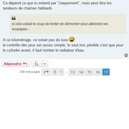
Ca dépend ce que tu entend par "claquement", mais peut être les
tendeurs de chaînes faiblards
si cela vallait le coup de tenter de démonter pour atteindre les
soupapes...
A ce kilométrage, ce serait pas du luxe
le contrôle des jeux est assez simple, le seul truc pénible c'est que pour
le cylindre avant, il faut tomber le radiateur d'eau.
Répondre
Page
17
sur
17
1
13
14
15
16
17
Précédente
248 messages
…