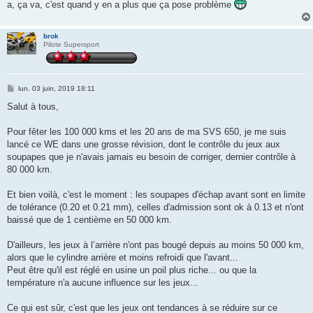
a, ça va, c'est quand y en a plus que ça pose problème
brok
Pilote Supersport
M
lun. 03 juin, 2019 18:11
e
s
Salut à tous,
s
a
g
Pour fêter les 100 000 kms et les 20 ans de ma SVS 650, je me suis
e
lancé ce WE dans une grosse révision, dont le contrôle du jeux aux
soupapes que je n'avais jamais eu besoin de corriger, dernier contrôle à
80 000 km.
Et bien voilà, c'est le moment : les soupapes d'échap avant sont en limite
de tolérance (0.20 et 0.21 mm), celles d'admission sont ok à 0.13 et n'ont
baissé que de 1 centième en 50 000 km.
D'ailleurs, les jeux à l’arrière n'ont pas bougé depuis au moins 50 000 km,
alors que le cylindre arrière et moins refroidi que l'avant...
Peut être qu'il est réglé en usine un poil plus riche... ou que la
température n'a aucune influence sur les jeux...
Ce qui est sûr, c'est que les jeux ont tendances à se réduire sur ce