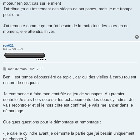
moteur (en tout cas sur le mien)
J'attribue ça au tassement des sièges de soupapes, mais je me trompe
peut être...
J'ai remonté comme ça car j'ai besoin de la moto tous les jours en ce
moment, elle attendra l'hiver.
rott621
Pilote 50 cm3
M
mar. 02 mars, 2021 7:39
e
s
Bon il est temps dépoussiéré ce topic , car oui des vielles à carbu roulent
s
encore de nos jours.
a
g
e
Je commence à faire mon contrôle de jeu de soupapes. Au premier
contrôle Je suis hors côte sur les échappements des deux cylindres. Je
vais recontroler et si le hors côte est confirmé je vais me lancer dans le
démontage.
Quelques questions pour le démontage et remontage :
- je cale le cylindre avant je démonte la partie que j'ai besoin uniquement
de changer ?