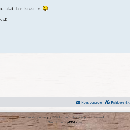
 me fallait dans l'ensemble
ou xD
Nous contacter
Politiques & 
Développé par
phpBB
® Forum Software © phpBB Limited
Traduit par
phpBB-fr.com
|