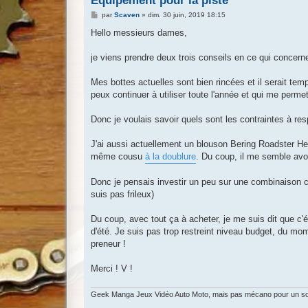
Équipement pour la piste
M
par
Scaven
»
dim. 30 juin, 2019 18:15
e
s
Hello messieurs dames,
s
a
g
je viens prendre deux trois conseils en ce qui concern
e
Mes bottes actuelles sont bien rincées et il serait te
peux continuer à utiliser toute l'année et qui me perme
Donc je voulais savoir quels sont les contraintes à resp
J'ai aussi actuellement un blouson Bering Roadster Her
même cousu
à la doublure
. Du coup, il me semble avoir
Donc je pensais investir un peu sur une combinaison com
suis pas frileux)
Du coup, avec tout ça à acheter, je me suis dit que c'
d'été. Je suis pas trop restreint niveau budget, du mo
preneur !
Merci ! V !
Geek Manga Jeux Vidéo Auto Moto, mais pas mécano pour un s