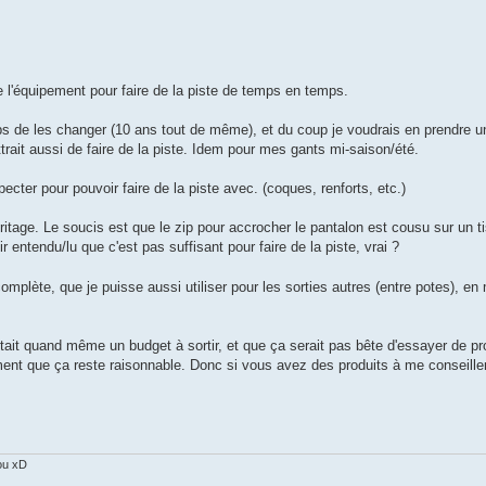
e l'équipement pour faire de la piste de temps en temps.
mps de les changer (10 ans tout de même), et du coup je voudrais en prendre u
ttrait aussi de faire de la piste. Idem pour mes gants mi-saison/été.
ecter pour pouvoir faire de la piste avec. (coques, renforts, etc.)
itage. Le soucis est que le zip pour accrocher le pantalon est cousu sur un ti
 entendu/lu que c'est pas suffisant pour faire de la piste, vrai ?
plète, que je puisse aussi utiliser pour les sorties autres (entre potes), en 
était quand même un budget à sortir, et que ça serait pas bête d'essayer de pr
ment que ça reste raisonnable. Donc si vous avez des produits à me conseiller
ou xD