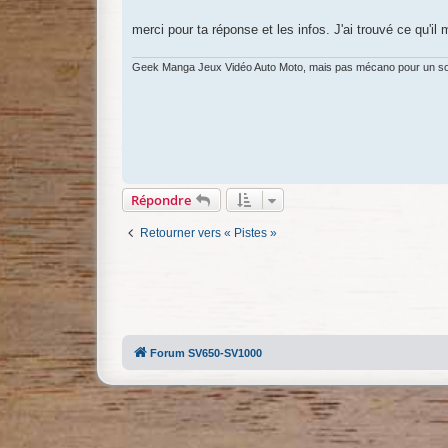
s
a
g
merci pour ta réponse et les infos. J'ai trouvé ce qu'il
e
Geek Manga Jeux Vidéo Auto Moto, mais pas mécano pour un s
Répondre
Retourner vers « Pistes »
Forum SV650-SV1000