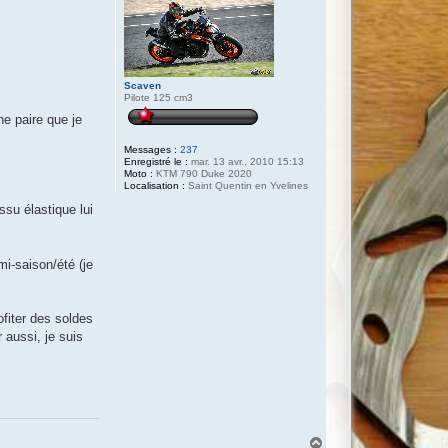
Scaven
Pilote 125 cm3
ne paire que je
Messages :
237
Enregistré le :
mar. 13 avr., 2010 15:13
Moto :
KTM 790 Duke 2020
Localisation :
Saint Quentin en Yvelines
ssu élastique lui
mi-saison/été (je
ofiter des soldes
 aussi, je suis
H