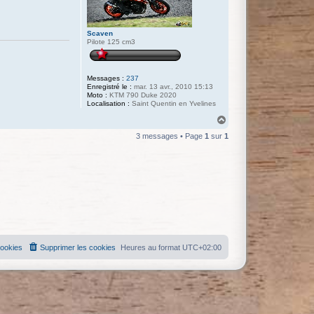
Scaven
Pilote 125 cm3
Messages :
237
Enregistré le :
mar. 13 avr., 2010 15:13
Moto :
KTM 790 Duke 2020
Localisation :
Saint Quentin en Yvelines
H
a
3 messages • Page
1
sur
1
u
t
cookies
Supprimer les cookies
Heures au format
UTC+02:00