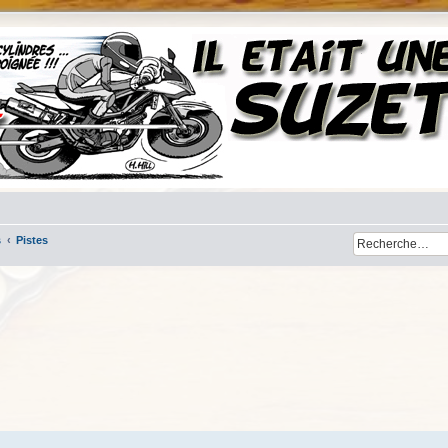
s
Pistes
her
cherche avancée