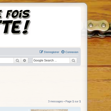
S’enregistrer
Connexion
Rechercher
Recherche avancée
3 messages • Page
1
sur
1