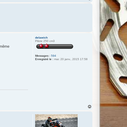
a
u
t
delawich
Pilote 250 cm3
le même
Messages :
594
Enregistré le :
mar. 20 janv., 2015 17:58
H
a
u
t