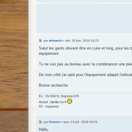
M
par
delawich
»
dim. 30 juin, 2019 18:23
e
s
Salut les gants doivent être en cuire et long, pour les b
s
équipement
a
g
e
Tu ne vas pas au bureau avec la combinaison une piè
De mon côté j'ai opté pour l'équipement adapté l'utilisat
Bonne recherche
Ex : SV 650 N, Daytona 675
Actuel : Aprilia rsv4
53 - mayenne
M
par
Scaven
»
sam. 13 juil., 2019 16:03
e
s
Hello,