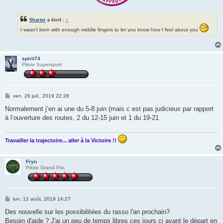
Sharter
a écrit :
↑
I wasn't born with enough middle fingers to let you know how I feel about you
spirit74
Pilote Supersport
M
ven. 26 juil., 2019 22:28
e
s
Normalement j’en ai une du 5-8 juin (mais c est pas judicieux par rapport
s
à l’ouverture des routes, 2 du 12-15 juin et 1 du 19-21
a
g
e
Travailler la trajectoire... aller à la Victoire !!
Fryn
Pilote Grand Prix
M
lun. 12 août, 2019 14:27
e
s
Des nouvelle sur les possibilitées du rasso l'an prochain?
s
Besoin d'aide ? J'ai un peu de temps libres ces jours ci avant le départ en
a