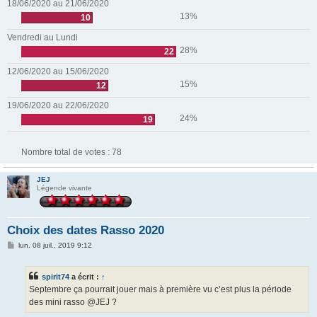
18/06/2020 au 21/06/2020
13%
10
Vendredi au Lundi
28%
22
12/06/2020 au 15/06/2020
15%
12
19/06/2020 au 22/06/2020
24%
19
Nombre total de votes :
78
JEJ
Légende vivante
Choix des dates Rasso 2020
M
lun. 08 juil., 2019 9:12
e
s
s
spirit74
a écrit :
↑
a
g
Septembre ça pourrait jouer mais à première vu c’est plus la période
e
des mini rasso @JEJ ?