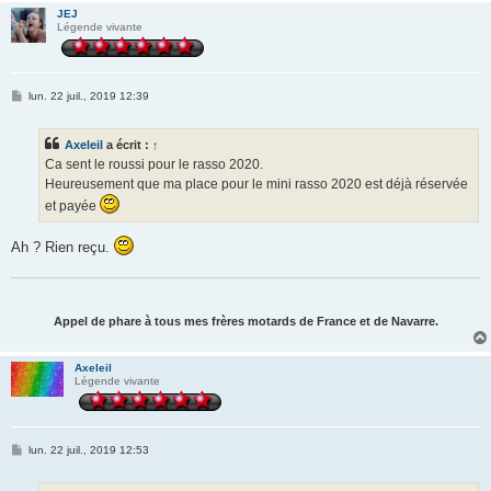
JEJ
Légende vivante
M
lun. 22 juil., 2019 12:39
e
s
s
Axeleil
a écrit :
↑
a
g
Ca sent le roussi pour le rasso 2020.
e
Heureusement que ma place pour le mini rasso 2020 est déjà réservée
et payée
Ah ? Rien reçu.
Appel de phare à tous mes frères motards de France et de Navarre.
Axeleil
Légende vivante
M
lun. 22 juil., 2019 12:53
e
s
s