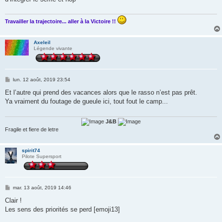
a
g
e
Travailler la trajectoire... aller à la Victoire !!
Axeleil
Légende vivante
M
lun. 12 août, 2019 23:54
e
s
Et l’autre qui prend des vacances alors que le rasso n’est pas prêt.
s
Ya vraiment du foutage de gueule ici, tout fout le camp...
a
g
e
J&B
Fragile et fiere de letre
spirit74
Pilote Supersport
M
mar. 13 août, 2019 14:46
e
s
Clair !
s
Les sens des priorités se perd [emoji13]
a
g