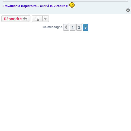
e
Travailler la trajectoire... aller à la Victoire !!
Répondre
1
2
3
Précédente
44 messages