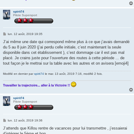
spirit74
Pilote Supersport
M
lun. 12 août, 2019 19:35
e
s
J’ai même une date qui correspond même plus à ce que j’avais demandé
s
du 5 au 8 juin 2020 (j’ai perdu celle initiale, c’est maintenant la seule
a
g
disponible dans cet établissement ), c’est dommage car il est pas mal
e
placé. Je crains juste pour l’ouverture des routes à cette période ... de
tout façon je le mettrai sur la table avec les autres et on avisera [emoji4]
Modifié en dernier par
spirit74
le mar. 13 août, 2019 7:16, modifié 2 fois.
Travailler la trajectoire... aller à la Victoire !!
spirit74
Pilote Supersport
M
lun. 12 août, 2019 19:36
e
s
J’attends que Killou rentre de vacances pour lui transmettre , j’essaierai
s
d’intégrer le 5ème et hop