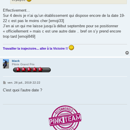
Effectivement...
Sur 4 devis je n’ai qu’un établissement qui dispose encore de la date 19-
22 c est pas le moins cher [emoji33]
J’en ai un qui me laisse jusqu’à début septembre pour se positionner
« officiellement » mais c est une autre date .. bref on s’y prend encore
trop tard [emoji849]
Travailler la trajectoire... aller à la Victoire !!
black
Pilote Grand Prix
M
ven. 26 juil., 2019 22:22
e
s
C'est quoi l'autre date ?
s
a
g
e