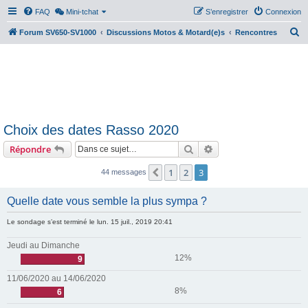
FAQ
Mini-tchat
S’enregistrer
Connexion
R
Forum SV650-SV1000
Discussions Motos & Motard(e)s
Rencontres
e
c
h
e
r
Choix des dates Rasso 2020
c
Rechercher
Recherche avancée
Répondre
h
e
1
2
3
Précédente
44 messages
r
Quelle date vous semble la plus sympa ?
Le sondage s’est terminé le lun. 15 juil., 2019 20:41
Jeudi au Dimanche
12%
9
11/06/2020 au 14/06/2020
8%
6