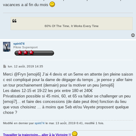
g
vacances a al fin du mois
e
60% Of The Time, It Works Every Time
spirit74
Pilote Supersport
M
lun. 12 août, 2019 14:35
e
s
Merci @Fryn [emoji6] J’ai 4 devis et un 5eme en attente (en pleine saison
s
c est compliqué pour la dame de dégager du temps , je pense y aller faire
a
g
un tour prochainement (demain) pour la motiver un peu [emoji6]
e
Les dates 12-15 et 19-22 les prix entre 180 et 240€
Privatisation possible si 45 mini, 60, et 65 va falloir se challenger un peu
[emoji7]... et faire des concessions (de date peut être) fonction du lieu
que vous choisirez ... à moins que Seb et/ou Veyete proposent quelque
chose ?
Modifié en dernier par
spirit74
le mar. 13 août, 2019 6:41, modifié 1 fois.
Travailler la trajectoire... aller à la Victoire !!