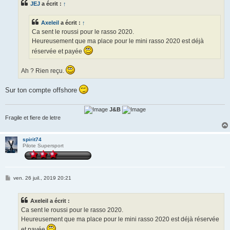
JEJ
a écrit :
↑
a
g
e
Axeleil
a écrit :
↑
Ca sent le roussi pour le rasso 2020.
Heureusement que ma place pour le mini rasso 2020 est déjà
réservée et payée
Ah ? Rien reçu.
Sur ton compte offshore
J&B
Fragile et fiere de letre
spirit74
Pilote Supersport
M
ven. 26 juil., 2019 20:21
e
s
s
Axeleil a écrit :
a
g
Ca sent le roussi pour le rasso 2020.
e
Heureusement que ma place pour le mini rasso 2020 est déjà réservée
et payée