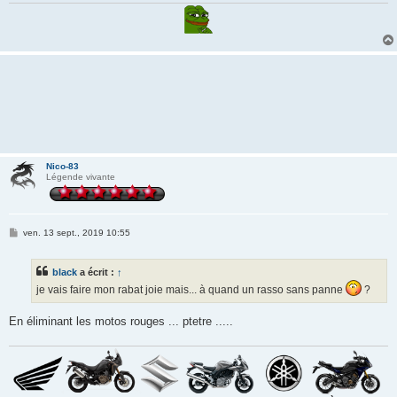
Nico-83
Légende vivante
M
ven. 13 sept., 2019 10:55
e
s
s
black
a écrit :
↑
a
g
je vais faire mon rabat joie mais... à quand un rasso sans panne
?
e
En éliminant les motos rouges ... ptetre .....