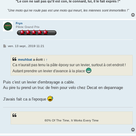
"Le con ne sait pas qu'il est con, le connard, lui, il le fait exprès !"
"Une moto qui ne roule pas est une moto qui meurt, les miennes sont immortelles !"
Fryn
Pilote Grand Prix
M
ven. 13 sept., 2019 11:21
e
s
s
meuhbat
a écrit :
↑
a
g
Ca n'aurait pas tenu la pâte époxy sur un levier, surtout à cet endroit !
e
Autant prendre un levier d'avance à la place
Puis c'est un levier d'embrayage a cable.
Au pire tu prend un truc de frein pour velo chez Decat en depannage
J'avais fait ca a l'epoque
60% Of The Time, It Works Every Time