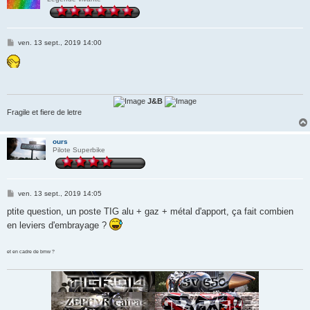
M
ven. 13 sept., 2019 14:00
e
s
s
a
g
e
J&B
Fragile et fiere de letre
ours
Pilote Superbike
M
ven. 13 sept., 2019 14:05
e
s
ptite question, un poste TIG alu + gaz + métal d'apport, ça fait combien
s
en leviers d'embrayage ?
a
g
e
et en cadre de bmw ?