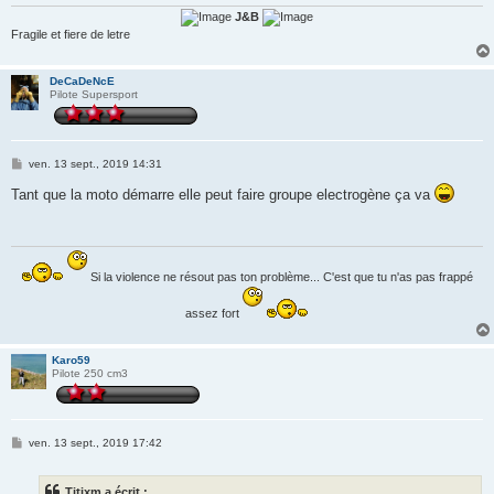
e
J&B
Fragile et fiere de letre
DeCaDeNcE
Pilote Supersport
M
ven. 13 sept., 2019 14:31
e
s
Tant que la moto démarre elle peut faire groupe electrogène ça va
s
a
g
e
Si la violence ne résout pas ton problème... C'est que tu n'as pas frappé
assez fort
Karo59
Pilote 250 cm3
M
ven. 13 sept., 2019 17:42
e
s
s
Titixm a écrit :