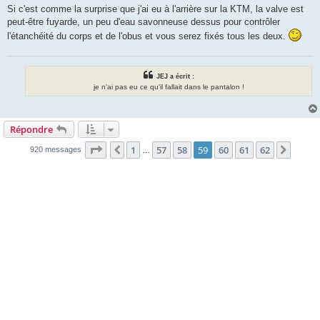
s
Si c'est comme la surprise que j'ai eu à l'arrière sur la KTM, la valve est
s
peut-être fuyarde, un peu d'eau savonneuse dessus pour contrôler
a
g
l'étanchéité du corps et de l'obus et vous serez fixés tous les deux.
e
JEJ a écrit :
je n'ai pas eu ce qu'il fallait dans le pantalon !
Répondre
Page
59
sur
62
1
57
58
59
60
61
62
Précédente
Suiva
920 messages
…