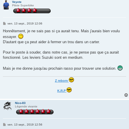
Veyete
Pilote Superbike
M
ven. 13 sept., 2019 12:06
e
s
Honnêtement, je ne sais pas si ça aurait tenu. Mais j'aurais bien voulu
s
essayer.
a
g
D'autant que ça peut aider à fermer un trou dans un carter.
e
Pour le poste à souder, dans notre cas, je ne pense pas que ça aurait
fonctionné. Les leviers Suzuki sont en merdium.
Mais je me donne jusqu'au prochain rasso pour trouver une solution.
Z reborn
K.R.P
Nico-83
Légende vivante
M
ven. 13 sept., 2019 12:56
e