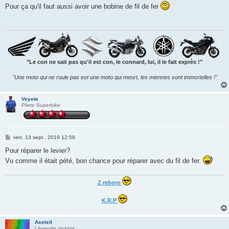
s
Pour ça qu'il faut aussi avoir une bobine de fil de fer
s
a
g
e
"Le con ne sait pas qu'il est con, le connard, lui, il le fait exprès !"
"Une moto qui ne roule pas est une moto qui meurt, les miennes sont immortelles !"
Veyete
Pilote Superbike
M
ven. 13 sept., 2019 12:58
e
s
Pour réparer le levier?
s
Vu comme il était pété, bon chance pour réparer avec du fil de fer.
a
g
e
Z reborn
K.R.P
Axeleil
Légende vivante