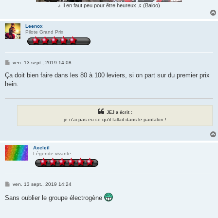
♪ Il en faut peu pour être heureux ♫ (Baloo)
Leenox
Pilote Grand Prix
M
ven. 13 sept., 2019 14:08
e
s
Ça doit bien faire dans les 80 à 100 leviers, si on part sur du premier prix
s
hein.
a
g
e
JEJ a écrit :
je n'ai pas eu ce qu'il fallait dans le pantalon !
Axeleil
Légende vivante
M
ven. 13 sept., 2019 14:24
e
s
Sans oublier le groupe électrogène
s
a
g