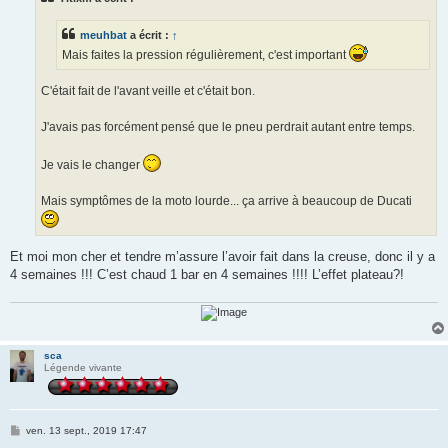
a
g
e
meuhbat
a écrit :
↑
Mais faites la pression régulièrement, c'est important
C'était fait de l'avant veille et c'était bon.
J'avais pas forcément pensé que le pneu perdrait autant entre temps.
Je vais le changer
Mais symptômes de la moto lourde... ça arrive à beaucoup de Ducati
Et moi mon cher et tendre m’assure l’avoir fait dans la creuse, donc il y a
4 semaines !!! C’est chaud 1 bar en 4 semaines !!!! L’effet plateau?!
sca
Légende vivante
M
ven. 13 sept., 2019 17:47
e