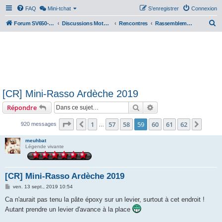
FAQ
Mini-tchat
S’enregistrer
Connexion
R
Forum SV650-SV1000
Discussions Motos & Motard(e)s
Rencontres
Rassemblements nationaux
e
c
h
e
r
[CR] Mini-Rasso Ardèche 2019
c
Rechercher
Recherche avancée
Répondre
h
e
Page
59
sur
62
1
57
58
59
60
61
62
Précédente
Suiva
920 messages
…
r
meuhbat
Légende vivante
[CR] Mini-Rasso Ardèche 2019
M
ven. 13 sept., 2019 10:54
e
s
Ca n'aurait pas tenu la pâte époxy sur un levier, surtout à cet endroit !
s
Autant prendre un levier d'avance à la place
a
g
e