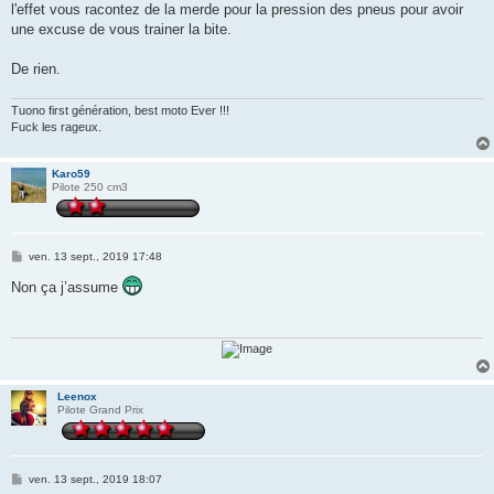
s
l'effet vous racontez de la merde pour la pression des pneus pour avoir
s
une excuse de vous trainer la bite.
a
g
e
De rien.
Tuono first génération, best moto Ever !!!
Fuck les rageux.
Karo59
Pilote 250 cm3
M
ven. 13 sept., 2019 17:48
e
s
Non ça j’assume
s
a
g
e
Leenox
Pilote Grand Prix
M
ven. 13 sept., 2019 18:07
e