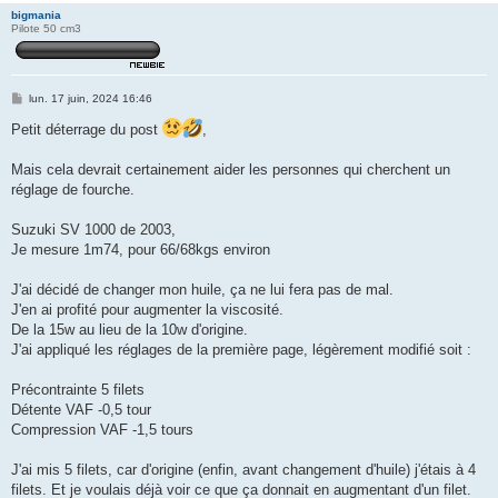
bigmania
Pilote 50 cm3
M
lun. 17 juin, 2024 16:46
e
s
Petit déterrage du post
,
s
a
g
Mais cela devrait certainement aider les personnes qui cherchent un
e
réglage de fourche.
Suzuki SV 1000 de 2003,
Je mesure 1m74, pour 66/68kgs environ
J'ai décidé de changer mon huile, ça ne lui fera pas de mal.
J'en ai profité pour augmenter la viscosité.
De la 15w au lieu de la 10w d'origine.
J'ai appliqué les réglages de la première page, légèrement modifié soit :
Précontrainte 5 filets
Détente VAF -0,5 tour
Compression VAF -1,5 tours
J'ai mis 5 filets, car d'origine (enfin, avant changement d'huile) j'étais à 4
filets. Et je voulais déjà voir ce que ça donnait en augmentant d'un filet.