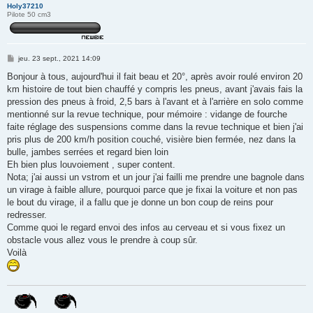
Holy37210
Pilote 50 cm3
M
jeu. 23 sept., 2021 14:09
e
s
Bonjour à tous, aujourd'hui il fait beau et 20°, après avoir roulé environ 20
s
km histoire de tout bien chauffé y compris les pneus, avant j'avais fais la
a
g
pression des pneus à froid, 2,5 bars à l'avant et à l'arrière en solo comme
e
mentionné sur la revue technique, pour mémoire : vidange de fourche
faite réglage des suspensions comme dans la revue technique et bien j'ai
pris plus de 200 km/h position couché, visière bien fermée, nez dans la
bulle, jambes serrées et regard bien loin
Eh bien plus louvoiement , super content.
Nota; j'ai aussi un vstrom et un jour j'ai failli me prendre une bagnole dans
un virage à faible allure, pourquoi parce que je fixai la voiture et non pas
le bout du virage, il a fallu que je donne un bon coup de reins pour
redresser.
Comme quoi le regard envoi des infos au cerveau et si vous fixez un
obstacle vous allez vous le prendre à coup sûr.
Voilà