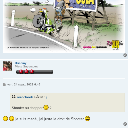
Bricomy
Pilote Supersport
M
ven. 24 sept., 2021 6:49
e
s
s
nikochook
a écrit :
↑
a
g
e
Shooter ou chopper
?
je suis marié, j'ai juste le droit de Shooter