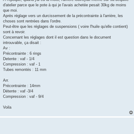
s
d'atelier parce que le pote à qui je l'avais achetée pesait 30kg de moins
a
g
que moi.
e
Après réglage vers un durcissement de la précontrainte à l'arrière, les
choses sont rentrées dans l'ordre.
Peut-être que les réglages de suspensions ( voire l'huile qu'elle contient)
sont à revoir.
Concernant les réglages dont il est question dans le document
introuvable, ça disait :
Av :
Précontrainte : 6 rings
Detente : vaf - 1/4
Compression : vaf - 1
Tubes remontés : 11 mm
Arr.
Précontrainte : 14mm
Détente : vaf -3/4
Compression : vaf - 9/4
Voila