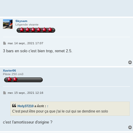
Skysam
Légende vivante
M
mar. 14 sept., 2021 17:07
e
s
3 bars en solo c'est bien trop, remet 2.5.
s
a
g
e
Xavier06
Pilote 250 cm3
M
mer. 15 sept., 2021 12:16
e
s
s
Holy37210
a écrit :
↑
a
g
C'est peut être pour ça que j'ai le cul qui se dendine en solo
e
c'est l'amortisseur d'origine ?