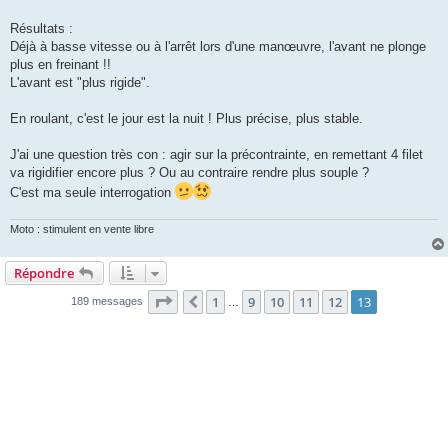
Résultats :
Déjà à basse vitesse ou à l'arrêt lors d'une manœuvre, l'avant ne plonge
plus en freinant !!
L'avant est "plus rigide".
En roulant, c'est le jour est la nuit ! Plus précise, plus stable.
J'ai une question très con : agir sur la précontrainte, en remettant 4 filet
va rigidifier encore plus ? Ou au contraire rendre plus souple ?
C'est ma seule interrogation
Moto : stimulent en vente libre
Répondre
Page
13
sur
13
1
9
10
11
12
13
Précédente
189 messages
…