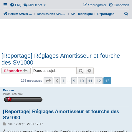
FAQ
Mini-tchat
S’enregistrer
Connexion
R
Forum SV650-SV1000
Discussions SV650 & SV1000 N/S
SV - Technique
Reportages
e
c
h
e
r
[Reportage] Réglages Amortisseur et fourche
c
des SV1000
h
Rechercher
Recherche avancée
Répondre
e
r
Page
13
sur
13
1
9
10
11
12
13
Précédente
189 messages
…
Evatom
Pilote 125 cm3
[Reportage] Réglages Amortisseur et fourche des
SV1000
M
dim. 12 sept., 2021 17:17
e
s
À l'époque, quand j'ai eu la moto, l'arrière louvoyait même sur sa béquille