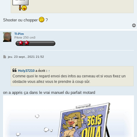
Shooter ou chopper
?
TI-Pim
Pilote 250 cm3
M
jeu. 23 sept., 2021 21:52
e
s
s
Holy37210
a écrit :
↑
a
g
Comme quoi le regard envoi des infos au cerveau et si vous fixez un
e
obstacle vous allez vous le prendre à coup sûr.
on a appris ça dans le vrai manuel du parfait motard