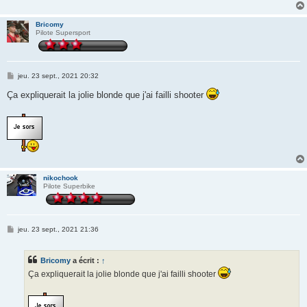
Bricomy
Pilote Supersport
M
jeu. 23 sept., 2021 20:32
e
s
Ça expliquerait la jolie blonde que j'ai failli shooter
s
a
g
e
nikochook
Pilote Superbike
M
jeu. 23 sept., 2021 21:36
e
s
s
Bricomy
a écrit :
↑
a
g
Ça expliquerait la jolie blonde que j'ai failli shooter
e