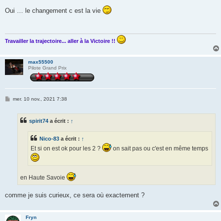
e
s
Oui … le changement c est la vie
s
a
g
e
Travailler la trajectoire... aller à la Victoire !!
max55500
Pilote Grand Prix
M
mer. 10 nov., 2021 7:38
e
s
s
spirit74
a écrit :
↑
a
g
e
Nico-83
a écrit :
↑
Et si on est ok pour les 2 ?
on sait pas ou c'est en même temps
en Haute Savoie
comme je suis curieux, ce sera où exactement ?
Fryn