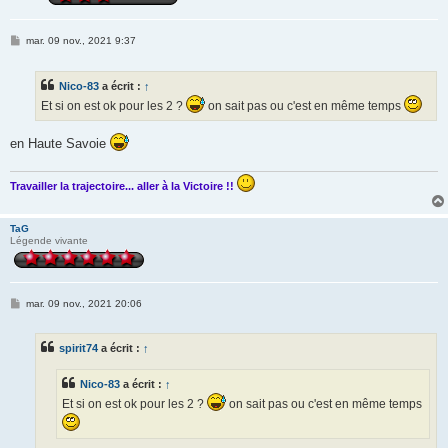
M
mar. 09 nov., 2021 9:37
e
s
s
Nico-83
a écrit :
↑
a
g
Et si on est ok pour les 2 ?
on sait pas ou c'est en même temps
e
en Haute Savoie
Travailler la trajectoire... aller à la Victoire !!
TaG
Légende vivante
M
mar. 09 nov., 2021 20:06
e
s
s
spirit74
a écrit :
↑
a
g
e
Nico-83
a écrit :
↑
Et si on est ok pour les 2 ?
on sait pas ou c'est en même temps