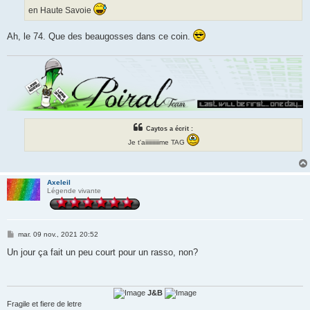
en Haute Savoie
Ah, le 74. Que des beaugosses dans ce coin.
Caytos a écrit :
Je t'aiiiiiiiiiime TAG
Axeleil
Légende vivante
M
mar. 09 nov., 2021 20:52
e
s
Un jour ça fait un peu court pour un rasso, non?
s
a
g
e
J&B
Fragile et fiere de letre