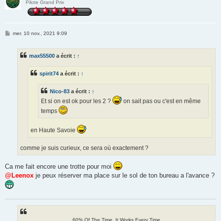
Pilote Grand Prix
M
mer. 10 nov., 2021 9:09
e
s
s
max55500
a écrit :
↑
a
g
e
spirit74
a écrit :
↑
Nico-83
a écrit :
↑
Et si on est ok pour les 2 ?
on sait pas ou c'est en même
temps
en Haute Savoie
comme je suis curieux, ce sera où exactement ?
Ca me fait encore une trotte pour moi
@Leenox
je peux réserver ma place sur le sol de ton bureau a l'avance ?
60% Of The Time, It Works Every Time