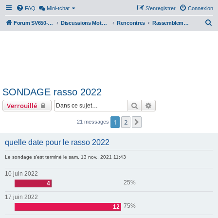
FAQ
Mini-tchat
S’enregistrer
Connexion
R
Forum SV650-SV1000
Discussions Motos & Motard(e)s
Rencontres
Rassemblements nationaux
e
c
h
e
r
SONDAGE rasso 2022
c
Rechercher
Recherche avancée
Verrouillé
h
e
1
2
Suivante
21 messages
r
quelle date pour le rasso 2022
Le sondage s’est terminé le sam. 13 nov., 2021 11:43
10 juin 2022
25%
4
17 juin 2022
75%
12