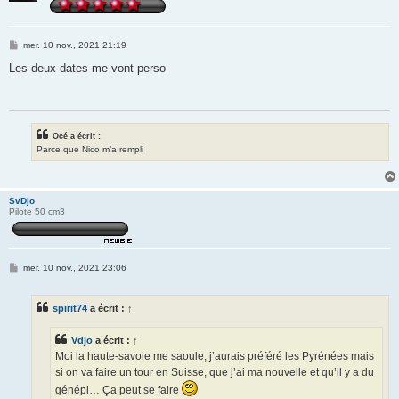
M
mer. 10 nov., 2021 21:19
e
s
Les deux dates me vont perso
s
a
g
e
Océ a écrit :
Parce que Nico m’a rempli
SvDjo
Pilote 50 cm3
M
mer. 10 nov., 2021 23:06
e
s
s
spirit74
a écrit :
↑
a
g
e
Vdjo
a écrit :
↑
Moi la haute-savoie me saoule, j’aurais préféré les Pyrénées mais
si on va faire un tour en Suisse, que j’ai ma nouvelle et qu’il y a du
génépi… Ça peut se faire