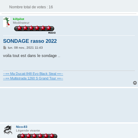
Nombre total de votes :
16
killpilot
Modérateur
SONDAGE rasso 2022
M
lun. 08 nov., 2021 11:43
e
s
voila tout est dans le sondage ..
s
a
g
e
--== Ma Ducati 848 Evo Black Steal ==--
--== Multistrada 1260 S Grand Tour ==--
Nico-83
Légende vivante