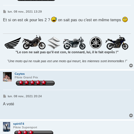
M
lun. 08 nov., 2021 13:29
e
s
Et si on est ok pour les 2 ?
on sait pas ou c'est en même temps
s
a
g
e
"Le con ne sait pas qu'il est con, le connard, lui, il le fait exprès !"
"Une moto qui ne roule pas est une moto qui meurt, les miennes sont immortelles !"
Caytos
Pilote Grand Prix
M
lun. 08 nov., 2021 20:24
e
s
A voté
s
a
g
e
spirit74
Pilote Supersport