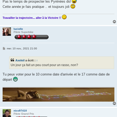
Pas le temps de prospecter les Pyrénées dsl
Cette année je fais pratique .. et toujours joli
Travailler la trajectoire... aller à la Victoire !!
luciolle
Pilote Superbike
M
mer. 10 nov., 2021 21:00
e
s
s
Axeleil
a écrit :
↑
a
g
Un jour ça fait un peu court pour un rasso, non?
e
Tu peux voter pour le 10 comme date d'arrivée et le 17 comme date de
départ
nico97410
Pilote Grand Prix