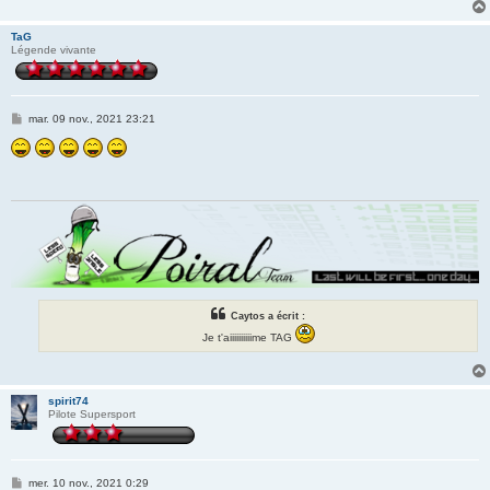
TaG
Légende vivante
M
mar. 09 nov., 2021 23:21
e
s
s
a
g
e
Caytos a écrit :
Je t'aiiiiiiiiiime TAG
spirit74
Pilote Supersport
M
mer. 10 nov., 2021 0:29