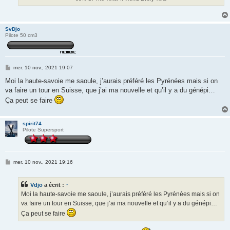
SvDjo
Pilote 50 cm3
M
mer. 10 nov., 2021 19:07
e
s
Moi la haute-savoie me saoule, j’aurais préféré les Pyrénées mais si on
s
va faire un tour en Suisse, que j’ai ma nouvelle et qu’il y a du génépi…
a
g
Ça peut se faire
e
spirit74
Pilote Supersport
M
mer. 10 nov., 2021 19:16
e
s
s
Vdjo
a écrit :
↑
a
g
Moi la haute-savoie me saoule, j’aurais préféré les Pyrénées mais si on
e
va faire un tour en Suisse, que j’ai ma nouvelle et qu’il y a du génépi…
Ça peut se faire