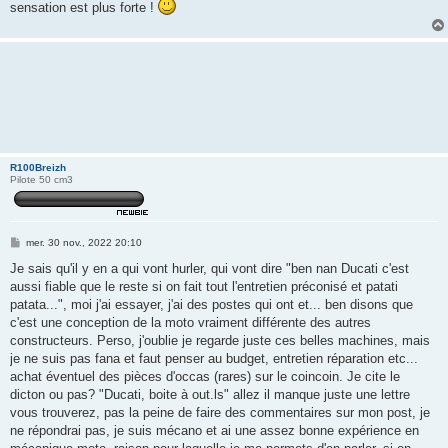
sensation est plus forte !
R100Breizh
Pilote 50 cm3
M
mer. 30 nov., 2022 20:10
e
s
Je sais qu'il y en a qui vont hurler, qui vont dire "ben nan Ducati c'est
s
aussi fiable que le reste si on fait tout l'entretien préconisé et patati
a
g
patata...", moi j'ai essayer, j'ai des postes qui ont et... ben disons que
e
c'est une conception de la moto vraiment différente des autres
constructeurs. Perso, j'oublie je regarde juste ces belles machines, mais
je ne suis pas fana et faut penser au budget, entretien réparation etc...
achat éventuel des pièces d'occas (rares) sur le coincoin. Je cite le
dicton ou pas? "Ducati, boite à out.ls" allez il manque juste une lettre
vous trouverez, pas la peine de faire des commentaires sur mon post, je
ne répondrai pas, je suis mécano et ai une assez bonne expérience en