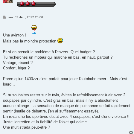
M
ven. 02 déc., 2022 23:00
e
s
s
a
Une avinton !
g
e
Mais pas la moindre protection
Et si on prenait le problème à l'envers. Quel budget ?
Tu recherches un moteur qui marche en bas, en haut, partout ?
Vintage, récent ?
Confort, léger ?
Parce qu'un 1400zzr c'est parfait pour jouer l'autobahn racer ! Mais c'est
lourd...
Si tu souhaites rester sur le twin, évites le refroidissement à air avec 2
soupapes par cylindre. C'est gras en bas, mais il n'y a absolument
aucune allonge. La sensation de manque de puissance se fait rapidement
sentir (inutile de débattre, j'en ai suffisamment essayé).
En revanche les sportives ducat avec 4 soupapes, c'est d'une violence !!
Juste l'entretien et la fiabilité de l'objet qui calme.
Une multistrada peut-être ?