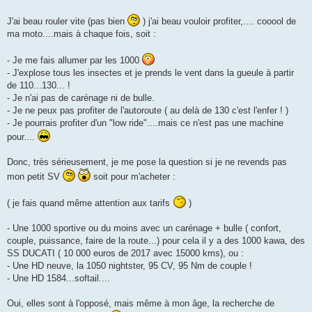
J'ai beau rouler vite (pas bien
) j'ai beau vouloir profiter,.... cooool de
ma moto....mais à chaque fois, soit :
- Je me fais allumer par les 1000
- J'explose tous les insectes et je prends le vent dans la gueule à partir
de 110...130... !
- Je n'ai pas de carénage ni de bulle.
- Je ne peux pas profiter de l'autoroute ( au delà de 130 c'est l'enfer ! )
- Je pourrais profiter d'un "low ride"....mais ce n'est pas une machine
pour....
Donc, très sérieusement, je me pose la question si je ne revends pas
mon petit SV
soit pour m'acheter :
( je fais quand même attention aux tarifs
)
- Une 1000 sportive ou du moins avec un carénage + bulle ( confort,
couple, puissance, faire de la route...) pour cela il y a des 1000 kawa, des
SS DUCATI ( 10 000 euros de 2017 avec 15000 kms), ou :
- Une HD neuve, la 1050 nightster, 95 CV, 95 Nm de couple !
- Une HD 1584...softail....
Oui, elles sont à l'opposé, mais même à mon âge, la recherche de