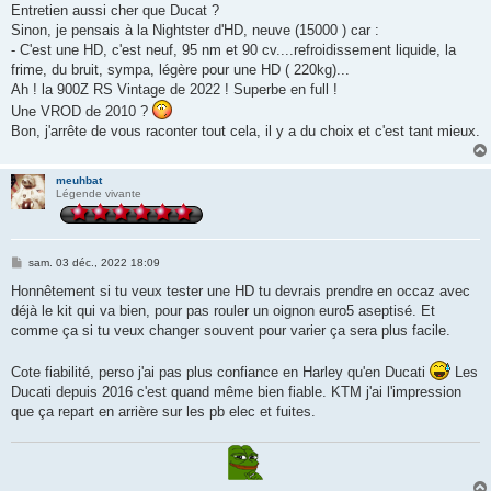
Entretien aussi cher que Ducat ?
Sinon, je pensais à la Nightster d'HD, neuve (15000 ) car :
- C'est une HD, c'est neuf, 95 nm et 90 cv....refroidissement liquide, la
frime, du bruit, sympa, légère pour une HD ( 220kg)...
Ah ! la 900Z RS Vintage de 2022 ! Superbe en full !
Une VROD de 2010 ?
Bon, j'arrête de vous raconter tout cela, il y a du choix et c'est tant mieux.
meuhbat
Légende vivante
M
sam. 03 déc., 2022 18:09
e
s
Honnêtement si tu veux tester une HD tu devrais prendre en occaz avec
s
déjà le kit qui va bien, pour pas rouler un oignon euro5 aseptisé. Et
a
g
comme ça si tu veux changer souvent pour varier ça sera plus facile.
e
Cote fiabilité, perso j'ai pas plus confiance en Harley qu'en Ducati
Les
Ducati depuis 2016 c'est quand même bien fiable. KTM j'ai l'impression
que ça repart en arrière sur les pb elec et fuites.