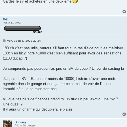
Gardes le sv et achètes en une deuxième
s
a
g
e
Tyll
Pilote 50 cm3
M
ven. 02 déc., 2022 22:24
e
s
180 ch c'est pas utile, surtout s'il faut tout un tas d'aide pour les maîtriser
s
100ch en bicylindre >1000 c'est bien suffisant pour avoir des sensations
a
g
(1100 ducati ?)
e
Je comprends pas pourquoi t'as pris un SV du coup ? Erreur de casting là
J'ai pris un SV... Barbu car moins de 1000€, histoire d'avoir une moto
agréable dans le garage et que ça me peine pas de voir de l'argent
immobilisé si je ne m'en sert pas
Vu que t'as plus de finances prend toi un truc un peu exotic, une mv ?
Une guzzi ?
Il y aura un charme qui décuplera le plaisir
Bricomy
Pilote Supersport