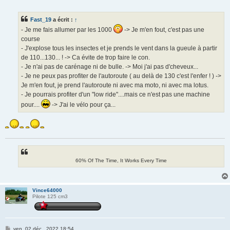
e
s
s
Fast_19
a écrit :
↑
a
g
- Je me fais allumer par les 1000
-> Je m'en fout, c'est pas une
e
course
- J'explose tous les insectes et je prends le vent dans la gueule à partir
de 110...130... ! -> Ca évite de trop faire le con.
- Je n'ai pas de carénage ni de bulle. -> Moi j'ai pas d'cheveux...
- Je ne peux pas profiter de l'autoroute ( au delà de 130 c'est l'enfer ! ) ->
Je m'en fout, je prend l'autoroute ni avec ma moto, ni avec ma lotus.
- Je pourrais profiter d'un "low ride"....mais ce n'est pas une machine
pour....
-> J'ai le vélo pour ça...
60% Of The Time, It Works Every Time
Vince64000
Pilote 125 cm3
M
ven. 02 déc., 2022 18:54