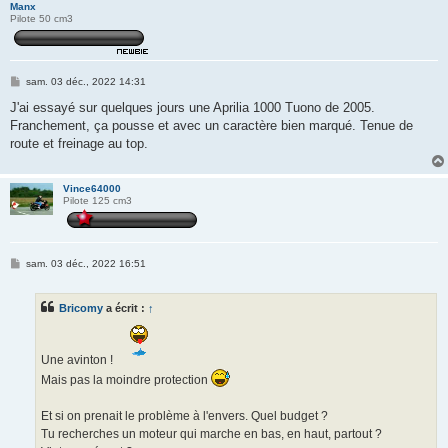
Manx
Pilote 50 cm3
M
sam. 03 déc., 2022 14:31
e
s
J'ai essayé sur quelques jours une Aprilia 1000 Tuono de 2005.
s
Franchement, ça pousse et avec un caractère bien marqué. Tenue de
a
g
route et freinage au top.
e
Vince64000
Pilote 125 cm3
M
sam. 03 déc., 2022 16:51
e
s
s
Bricomy
a écrit :
↑
a
g
e
Une avinton !
Mais pas la moindre protection
Et si on prenait le problème à l'envers. Quel budget ?
Tu recherches un moteur qui marche en bas, en haut, partout ?