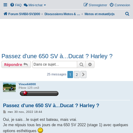
FAQ
Mini-tchat
S’enregistrer
Connexion
R
Forum SV650-SV1000
Discussions Motos & Motard(e)s
Motos et motard(e)s
e
c
h
e
r
Passez d'une 650 SV à...Ducat ? Harley ?
c
Rechercher
Recherche avancée
Répondre
h
e
1
2
Suivante
25 messages
r
Vince64000
Pilote 125 cm3
Passez d'une 650 SV à...Ducat ? Harley ?
M
mer. 30 nov., 2022 18:44
e
s
Oui, je sais...le sujet est bateau, mais vrai.
s
Je me réjouis tous les jours de ma 650 SV 2022 (stage 1) avec quelques
a
g
options esthétiques
e