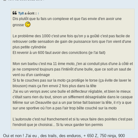
e
s
s
Tyll
a écrit :
↑
a
g
Dis plutôt que tu fais un complexe et que t'as envie d'en avoir une
e
grosse
Le problème des 1000 c'est une fois qu'on y a goûté c'est pas facile de
retrouver cette sensation de gain de puissance lors que l'on vient d'une
plus petite cylindrée
Et revenir à un 600 faut avoir des convictions (je l'ai fait)
Mon svn barbu c'est ma 11 ème moto, j'en ai conduit plus d'une à côté et
je ne comprend toujours pas l'intérêt d'une bulle, que ce soit un saut de
vent ou d'un carénage
Si tu te couches pas sur la moto ça protège le torse (ça évite de laver le
blouson) mais ça t'en envoi 2 fois plus dans la tête
J'ai eu un versys avec une bulle et déflecteur réglable, et bien le mieux
c'était sans rien du tout, sinon un sifflement désagréable dans le casque
Même sur un Deauville qui a un par brise fait baisser la tête, il n'y a que
sur une sportive où l'on a pas l'air trop bête couché sur la moto
L'autoroute c'est nul franchement et si tu veux faire des pointes c'est pas
l'endroit que je choisirai... Si tu veux garder ton permis
Oui et non ! J'ai eu , des trails, des enduros, + 650 Z, 750 ninja, 900