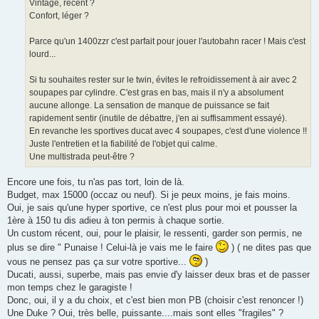
Vintage, récent ?
Confort, léger ?
Parce qu'un 1400zzr c'est parfait pour jouer l'autobahn racer ! Mais c'est
lourd...
Si tu souhaites rester sur le twin, évites le refroidissement à air avec 2
soupapes par cylindre. C'est gras en bas, mais il n'y a absolument
aucune allonge. La sensation de manque de puissance se fait
rapidement sentir (inutile de débattre, j'en ai suffisamment essayé).
En revanche les sportives ducat avec 4 soupapes, c'est d'une violence !!
Juste l'entretien et la fiabilité de l'objet qui calme.
Une multistrada peut-être ?
Encore une fois, tu n'as pas tort, loin de là.
Budget, max 15000 (occaz ou neuf). Si je peux moins, je fais moins.
Oui, je sais qu'une hyper sportive, ce n'est plus pour moi et pousser la
1ère à 150 tu dis adieu à ton permis à chaque sortie.
Un custom récent, oui, pour le plaisir, le ressenti, garder son permis, ne
plus se dire " Punaise ! Celui-là je vais me le faire
) ( ne dites pas que
vous ne pensez pas ça sur votre sportive...
)
Ducati, aussi, superbe, mais pas envie d'y laisser deux bras et de passer
mon temps chez le garagiste !
Donc, oui, il y a du choix, et c'est bien mon PB (choisir c'est renoncer !)
Une Duke ? Oui, très belle, puissante....mais sont elles "fragiles" ?