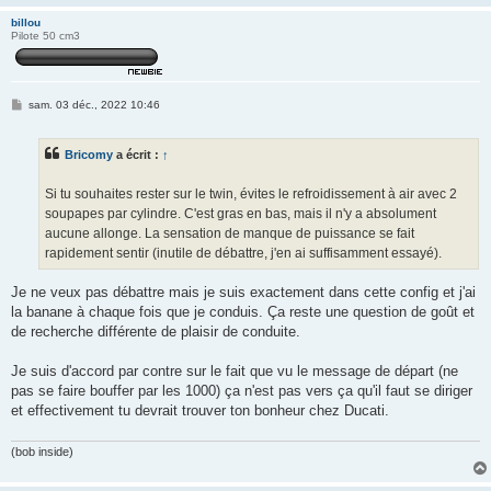
billou
Pilote 50 cm3
M
sam. 03 déc., 2022 10:46
e
s
s
Bricomy
a écrit :
↑
a
g
e
Si tu souhaites rester sur le twin, évites le refroidissement à air avec 2
soupapes par cylindre. C'est gras en bas, mais il n'y a absolument
aucune allonge. La sensation de manque de puissance se fait
rapidement sentir (inutile de débattre, j'en ai suffisamment essayé).
Je ne veux pas débattre mais je suis exactement dans cette config et j'ai
la banane à chaque fois que je conduis. Ça reste une question de goût et
de recherche différente de plaisir de conduite.
Je suis d'accord par contre sur le fait que vu le message de départ (ne
pas se faire bouffer par les 1000) ça n'est pas vers ça qu'il faut se diriger
et effectivement tu devrait trouver ton bonheur chez Ducati.
(bob inside)