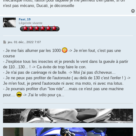
mécanique moto, raison pour laquelle je me permets d'en parler, si on
n'est pas mécano, Ducati, je déconseille
Fast_19
Légende vivante
M
jeu. 01 déc., 2022 7:07
e
s
- Je me fais allumer par les 1000
-> Je m'en fout, c'est pas une
s
course
a
g
- J'explose tous les insectes et je prends le vent dans la gueule à partir
e
de 110...130... ! -> Ca évite de trop faire le con.
- Je n'ai pas de carénage ni de bulle. -> Moi j'ai pas d'cheveux...
- Je ne peux pas profiter de l'autoroute ( au delà de 130 c'est l'enfer ! ) ->
Je m'en fout, je prend l'autoroute ni avec ma moto, ni avec ma lotus.
- Je pourrais profiter d'un "low ride"....mais ce n'est pas une machine
pour....
-> J'ai le vélo pour ça...