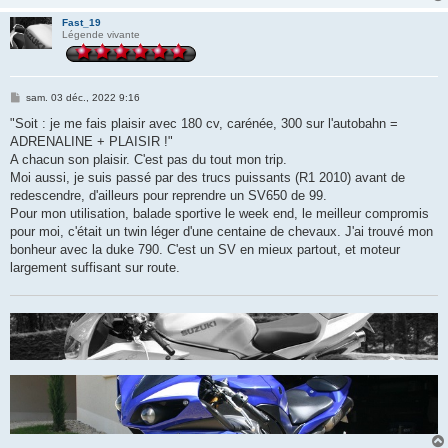
Fast_19
Légende vivante
M
sam. 03 déc., 2022 9:16
e
s
"Soit : je me fais plaisir avec 180 cv, carénée, 300 sur l'autobahn =
s
ADRENALINE + PLAISIR !"
a
g
A chacun son plaisir. C'est pas du tout mon trip.
e
Moi aussi, je suis passé par des trucs puissants (R1 2010) avant de
redescendre, d'ailleurs pour reprendre un SV650 de 99.
Pour mon utilisation, balade sportive le week end, le meilleur compromis
pour moi, c'était un twin léger d'une centaine de chevaux. J'ai trouvé mon
bonheur avec la duke 790. C'est un SV en mieux partout, et moteur
largement suffisant sur route.