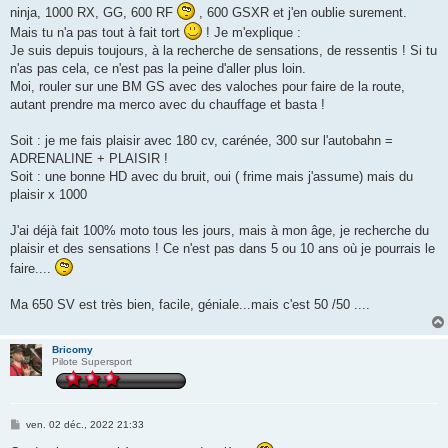
ninja, 1000 RX, GG, 600 RF
, 600 GSXR et j'en oublie surement.
Mais tu n'a pas tout à fait tort
! Je m'explique :
Je suis depuis toujours, à la recherche de sensations, de ressentis ! Si tu
n'as pas cela, ce n'est pas la peine d'aller plus loin.
Moi, rouler sur une BM GS avec des valoches pour faire de la route,
autant prendre ma merco avec du chauffage et basta !
Soit : je me fais plaisir avec 180 cv, carénée, 300 sur l'autobahn =
ADRENALINE + PLAISIR !
Soit : une bonne HD avec du bruit, oui ( frime mais j'assume) mais du
plaisir x 1000
J'ai déjà fait 100% moto tous les jours, mais à mon âge, je recherche du
plaisir et des sensations ! Ce n'est pas dans 5 ou 10 ans où je pourrais le
faire....
Ma 650 SV est très bien, facile, géniale...mais c'est 50 /50 ....
Bricomy
Pilote Supersport
M
ven. 02 déc., 2022 21:33
e
s