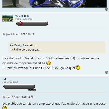
Vince64000
Pilote 125 cm3
M
jeu. 01 déc., 2022 18:19
e
s
s
Fast_19
a écrit :
↑
a
g
-> J'ai le vélo pour ça...
e
Pas d'accord ! Quand tu as un 1000 caréné (en full) tu oublies les bi-
cylindre de moyenne cylindrée
Et faire du low ride sur une HD de 95 cv, ça va quoi
Tyll
Pilote 50 cm3
M
ven. 02 déc., 2022 6:20
e
s
Dis plutôt que tu fais un complexe et que t'as envie d'en avoir une grosse
s
a