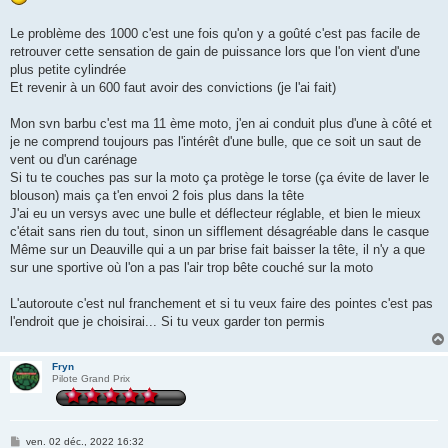
g
e
Le problème des 1000 c'est une fois qu'on y a goûté c'est pas facile de
retrouver cette sensation de gain de puissance lors que l'on vient d'une
plus petite cylindrée
Et revenir à un 600 faut avoir des convictions (je l'ai fait)
Mon svn barbu c'est ma 11 ème moto, j'en ai conduit plus d'une à côté et
je ne comprend toujours pas l'intérêt d'une bulle, que ce soit un saut de
vent ou d'un carénage
Si tu te couches pas sur la moto ça protège le torse (ça évite de laver le
blouson) mais ça t'en envoi 2 fois plus dans la tête
J'ai eu un versys avec une bulle et déflecteur réglable, et bien le mieux
c'était sans rien du tout, sinon un sifflement désagréable dans le casque
Même sur un Deauville qui a un par brise fait baisser la tête, il n'y a que
sur une sportive où l'on a pas l'air trop bête couché sur la moto
L'autoroute c'est nul franchement et si tu veux faire des pointes c'est pas
l'endroit que je choisirai... Si tu veux garder ton permis
Fryn
Pilote Grand Prix
M
ven. 02 déc., 2022 16:32