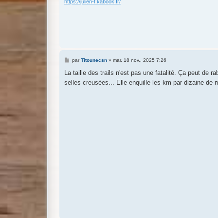
https://julien-t.kabook.fr/
M
par
Titounecsn
»
mar. 18 nov., 2025 7:26
e
s
La taille des trails n'est pas une fatalité. Ça peut 
s
selles creusées... Elle enquille les km par dizaine de 
a
g
e