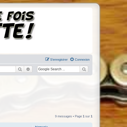
S’enregistrer
Connexion
Rechercher
Recherche avancée
9 messages • Page
1
sur
1
bigmania