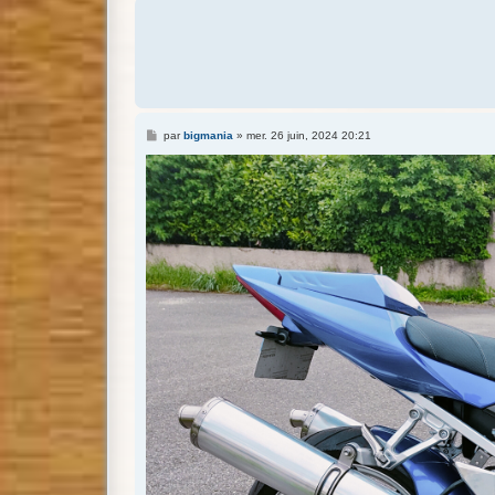
M
par
bigmania
»
mer. 26 juin, 2024 20:21
e
s
s
a
g
e