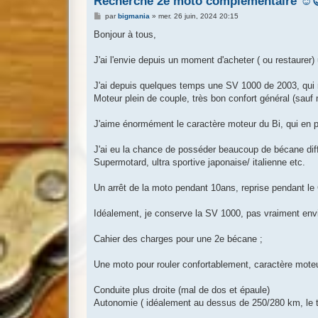
Recherche 2e moto complémentaire ☺️
M
par
bigmania
»
mer. 26 juin, 2024 20:15
e
s
Bonjour à tous,
s
a
g
J'ai l'envie depuis un moment d'acheter ( ou restaurer
e
J'ai depuis quelques temps une SV 1000 de 2003, qui 
Moteur plein de couple, très bon confort général (sauf
J'aime énormément le caractère moteur du Bi, qui en 
J'ai eu la chance de posséder beaucoup de bécane diff
Supermotard, ultra sportive japonaise/ italienne etc.
Un arrêt de la moto pendant 10ans, reprise pendant l
Idéalement, je conserve la SV 1000, pas vraiment envi
Cahier des charges pour une 2e bécane ;
Une moto pour rouler confortablement, caractère moteu
Conduite plus droite (mal de dos et épaule)
Autonomie ( idéalement au dessus de 250/280 km, le t