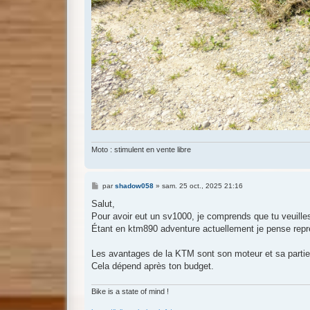
Moto : stimulent en vente libre
M
par
shadow058
»
sam. 25 oct., 2025 21:16
e
s
Salut,
s
Pour avoir eut un sv1000, je comprends que tu veuilles
a
g
Étant en ktm890 adventure actuellement je pense rep
e
Les avantages de la KTM sont son moteur et sa partie 
Cela dépend après ton budget.
Bike is a state of mind !