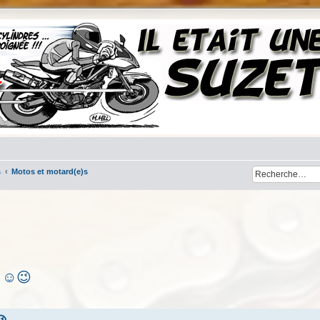
s
Motos et motard(e)s
 ☺️😉
her
cherche avancée