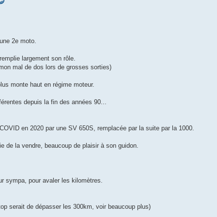
😉
) une 2e moto.
remplie largement son rôle.
 mon mal de dos lors de grosses sorties)
plus monte haut en régime moteur.
érentes depuis la fin des années 90...
e COVID en 2020 par une SV 650S, remplacée par la suite par la 1000.
e de la vendre, beaucoup de plaisir à son guidon.
r sympa, pour avaler les kilomètres.
op serait de dépasser les 300km, voir beaucoup plus)