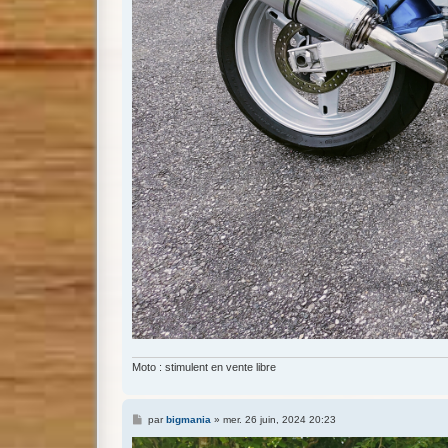
Moto : stimulent en vente libre
M
par
bigmania
»
mer. 26 juin, 2024 20:23
e
s