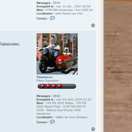
Messages :
2570
Enregistré le :
mar. 11 déc., 2007 20:59
Moto :
KTM 890 Adventure / Svs 1000 k4
Localisation :
saint florent sur cher
C
Contact :
o
n
H
t
a
a
u
c
t
t
e
 Rabaissées,
r
s
h
a
d
o
w
0
5
8
Titounecsn
Pilote Superbike
Messages :
3010
Enregistré le :
mer. 03 août, 2016 21:15
Moto :
765 RS 2022 Rallye - 765 RS
2020 Moto2 Piste - KTM 790 ADV R
2019 - Sidecar Suz-Choda 1300
Hayabusa
Localisation :
Vallée de Joux (Suisse)
C
Contact :
o
n
H
t