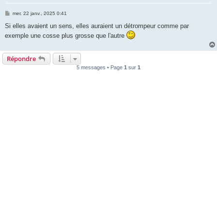
M
mer. 22 janv., 2025 0:41
e
s
Si elles avaient un sens, elles auraient un détrompeur comme par
s
exemple une cosse plus grosse que l'autre
a
g
e
Répondre
5 messages • Page
1
sur
1