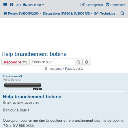
FAQ
Mini-tchat
S’enregistrer
Connexion
R
Forum SV650-SV1000
Discussions SV650 & SV1000 N/S
SV - Technique
e
c
h
e
r
Help branchement bobine
c
Rechercher
Recherche avancée
Répondre
h
e
5 messages • Page
1
sur
1
r
Francois-mk3
Pilote 50 cm3
Help branchement bobine
M
lun. 20 janv., 2025 9:54
e
s
Bonjour à tous !
s
a
g
Quelqu’un pourrai me dire la couleur et le branchement des fils de bobine
e
? Sur SV 650 2005