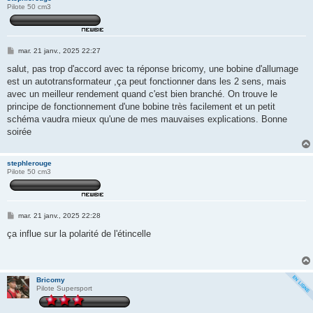
Pilote 50 cm3
M
mar. 21 janv., 2025 22:27
e
s
salut, pas trop d'accord avec ta réponse bricomy, une bobine d'allumage
s
est un autotransformateur ,ça peut fonctionner dans les 2 sens, mais
a
g
avec un meilleur rendement quand c'est bien branché. On trouve le
e
principe de fonctionnement d'une bobine très facilement et un petit
schéma vaudra mieux qu'une de mes mauvaises explications. Bonne
soirée
stephlerouge
Pilote 50 cm3
M
mar. 21 janv., 2025 22:28
e
s
ça influe sur la polarité de l'étincelle
s
a
g
e
Bricomy
Pilote Supersport