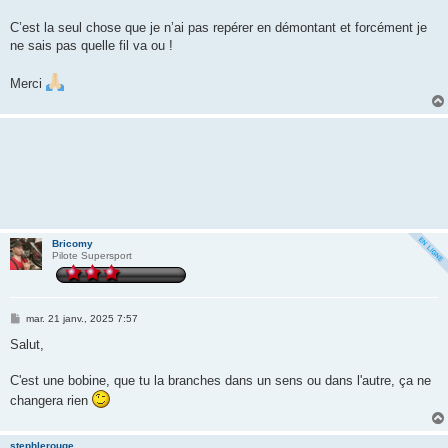
C’est la seul chose que je n’ai pas repérer en démontant et forcément je
ne sais pas quelle fil va ou !
Merci
Bricomy
Pilote Supersport
M
mar. 21 janv., 2025 7:57
e
s
Salut,
s
a
g
C'est une bobine, que tu la branches dans un sens ou dans l'autre, ça ne
e
changera rien
stephlerouge