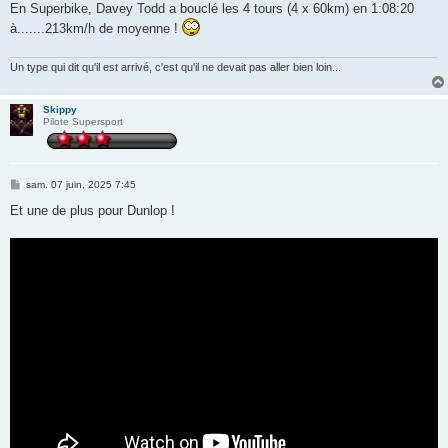
s
En Superbike, Davey Todd a bouclé les 4 tours (4 x 60km) en 1:08:20
s
à.......213km/h de moyenne !
a
g
e
Un type qui dit qu'il est arrivé, c'est qu'il ne devait pas aller bien loin...
Skippy
Pilote Supersport
M
sam. 07 juin, 2025 7:45
e
s
Et une de plus pour Dunlop !
s
a
g
e