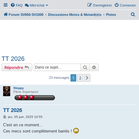
FAQ
Mini-tchat
S’enregistrer
Connexion
R
Forum SV650-SV1000
Discussions Motos & Motard(e)s
Pistes
e
c
h
e
r
TT 2026
c
Rechercher
Recherche avancée
Répondre
h
e
1
2
Suivante
23 messages
r
Skippy
Pilote Supersport
TT 2026
M
jeu. 05 juin, 2025 10:55
e
s
C'est en ce moment...
s
Ces mecs sont complètement barrés !
a
g
e