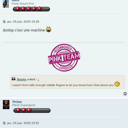
black
Pilote Grand Prix
M
jeu. 05 juin, 2025 15:29
e
s
dunlop c'est une machine
s
a
g
e
Sharter
a écrit :
↑
I wasn't born with enough middle fingers to let you know how I feel about you
Skippy
Pilote Supersport
M
jeu. 05 juin, 2025 15:52
e