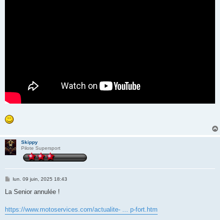
e
Skippy
Pilote Supersport
M
lun. 09 juin, 2025 18:43
e
s
La Senior annulée !
s
a
g
https://www.motoservices.com/actualite- ... p-fort.htm
e