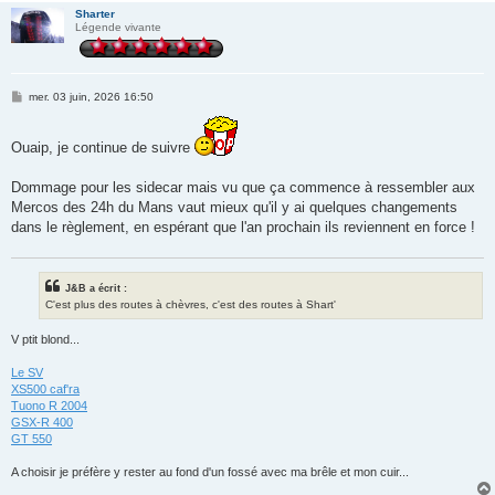
Sharter
Légende vivante
M
mer. 03 juin, 2026 16:50
e
s
s
Ouaip, je continue de suivre
a
g
e
Dommage pour les sidecar mais vu que ça commence à ressembler aux
Mercos des 24h du Mans vaut mieux qu'il y ai quelques changements
dans le règlement, en espérant que l'an prochain ils reviennent en force !
J&B a écrit :
C'est plus des routes à chèvres, c'est des routes à Shart'
V ptit blond...
Le SV
XS500 caf'ra
Tuono R 2004
GSX-R 400
GT 550
A choisir je préfère y rester au fond d'un fossé avec ma brêle et mon cuir...