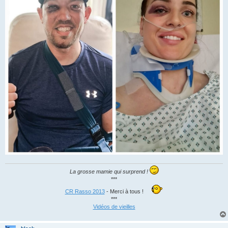
La grosse mamie qui surprend !
***
CR Rasso 2013
- Merci à tous !
***
Vidéos de vieilles