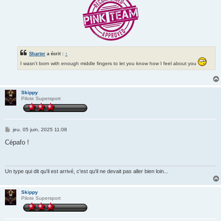
Sharter
a écrit :
↑
I wasn't born with enough middle fingers to let you know how I feel about you
Skippy
Pilote Supersport
M
jeu. 05 juin, 2025 11:08
e
s
Cépafo !
s
a
g
e
Un type qui dit qu'il est arrivé, c'est qu'il ne devait pas aller bien loin...
Skippy
Pilote Supersport