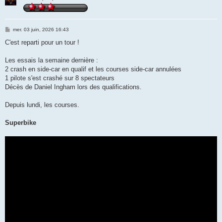
M
mer. 03 juin, 2026 16:43
e
s
C'est reparti pour un tour !
s
a
g
Les essais la semaine dernière :
e
2 crash en side-car en qualif et les courses side-car annulées
1 pilote s'est crashé sur 8 spectateurs
Décès de Daniel Ingham lors des qualifications.
Depuis lundi, les courses.
Superbike