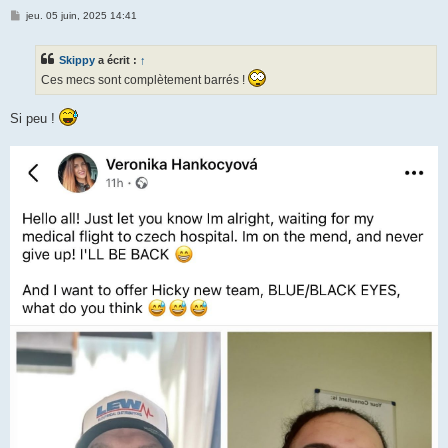
M
jeu. 05 juin, 2025 14:41
e
s
s
Skippy
a écrit :
↑
a
g
Ces mecs sont complètement barrés !
e
Si peu !