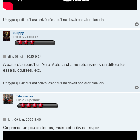
Un type qui dit qu'il est arrivé, c'est qu'il ne devait pas aller bien loin...
Skippy
Pilote Supersport
M
dim. 08 juin, 2025 9:24
e
s
A partir d’aujourd'hui, Auto-Moto la chaîne retransmets en différé les
s
essais, courses, etc...
a
g
e
Un type qui dit qu'il est arrivé, c'est qu'il ne devait pas aller bien loin...
Titounecsn
Pilote Superbike
M
lun. 09 juin, 2025 8:40
e
s
Ça prends un peu de temps, mais cette itw est super !
s
a
g