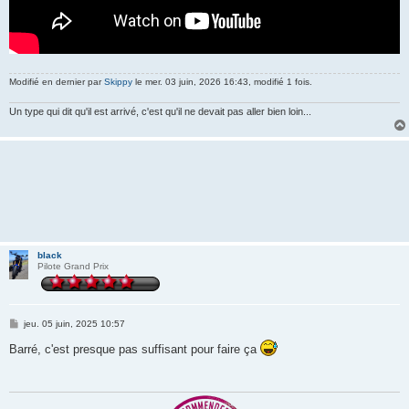
Modifié en dernier par
Skippy
le mer. 03 juin, 2026 16:43, modifié 1 fois.
Un type qui dit qu'il est arrivé, c'est qu'il ne devait pas aller bien loin...
black
Pilote Grand Prix
M
jeu. 05 juin, 2025 10:57
e
s
Barré, c'est presque pas suffisant pour faire ça
s
a
g
e