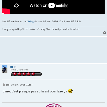
Modifié en dernier par
Skippy
le mer. 03 juin, 2026 16:43, modifié 1 fois.
Un type qui dit qu'il est arrivé, c'est qu'il ne devait pas aller bien loin...
black
Pilote Grand Prix
M
jeu. 05 juin, 2025 10:57
e
s
Barré, c'est presque pas suffisant pour faire ça
s
a
g
e