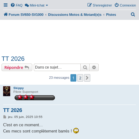
FAQ
Mini-tchat
S’enregistrer
Connexion
R
Forum SV650-SV1000
Discussions Motos & Motard(e)s
Pistes
e
c
h
e
r
TT 2026
c
Rechercher
Recherche avancée
Répondre
h
e
1
2
Suivante
23 messages
r
Skippy
Pilote Supersport
TT 2026
M
jeu. 05 juin, 2025 10:55
e
s
C'est en ce moment...
s
Ces mecs sont complètement barrés !
a
g
e