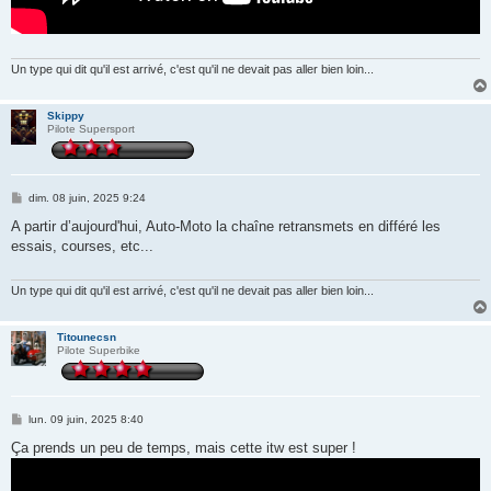
Un type qui dit qu'il est arrivé, c'est qu'il ne devait pas aller bien loin...
Skippy
Pilote Supersport
M
dim. 08 juin, 2025 9:24
e
s
A partir d’aujourd'hui, Auto-Moto la chaîne retransmets en différé les
s
essais, courses, etc...
a
g
e
Un type qui dit qu'il est arrivé, c'est qu'il ne devait pas aller bien loin...
Titounecsn
Pilote Superbike
M
lun. 09 juin, 2025 8:40
e
s
Ça prends un peu de temps, mais cette itw est super !
s
a
g