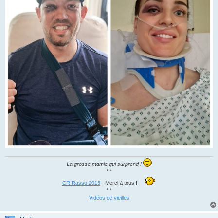
La grosse mamie qui surprend !
***
CR Rasso 2013
- Merci à tous !
***
Vidéos de vieilles