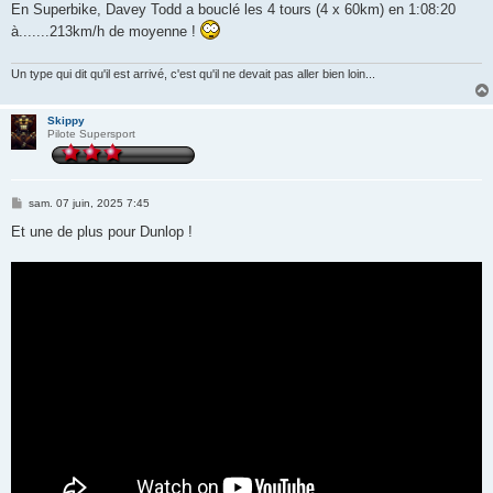
s
En Superbike, Davey Todd a bouclé les 4 tours (4 x 60km) en 1:08:20
s
à.......213km/h de moyenne !
a
g
e
Un type qui dit qu'il est arrivé, c'est qu'il ne devait pas aller bien loin...
Skippy
Pilote Supersport
M
sam. 07 juin, 2025 7:45
e
s
Et une de plus pour Dunlop !
s
a
g
e