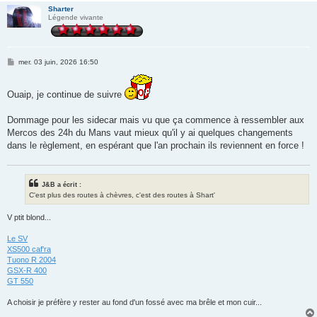
Sharter
Légende vivante
M
mer. 03 juin, 2026 16:50
e
s
s
Ouaip, je continue de suivre
a
g
e
Dommage pour les sidecar mais vu que ça commence à ressembler aux
Mercos des 24h du Mans vaut mieux qu'il y ai quelques changements
dans le règlement, en espérant que l'an prochain ils reviennent en force !
J&B a écrit :
C'est plus des routes à chèvres, c'est des routes à Shart'
V ptit blond...
Le SV
XS500 caf'ra
Tuono R 2004
GSX-R 400
GT 550
A choisir je préfère y rester au fond d'un fossé avec ma brêle et mon cuir...