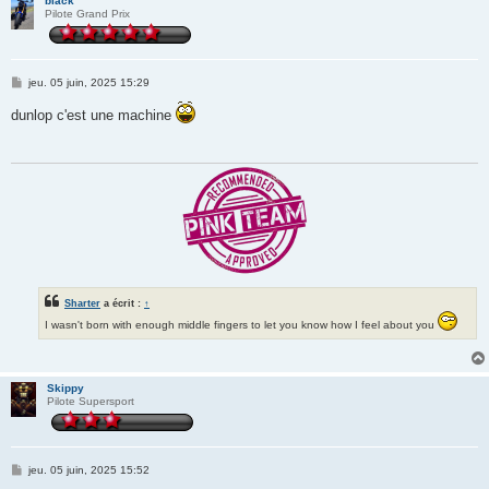
black
Pilote Grand Prix
M
jeu. 05 juin, 2025 15:29
e
s
dunlop c'est une machine
s
a
g
e
Sharter
a écrit :
↑
I wasn't born with enough middle fingers to let you know how I feel about you
Skippy
Pilote Supersport
M
jeu. 05 juin, 2025 15:52
e