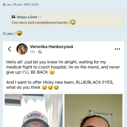
M
jeu. 05 juin, 2025 14:41
e
s
s
Skippy
a écrit :
↑
a
g
Ces mecs sont complètement barrés !
e
Si peu !