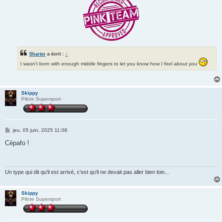
Sharter
a écrit :
↑
I wasn't born with enough middle fingers to let you know how I feel about you
Skippy
Pilote Supersport
M
jeu. 05 juin, 2025 11:08
e
s
Cépafo !
s
a
g
e
Un type qui dit qu'il est arrivé, c'est qu'il ne devait pas aller bien loin...
Skippy
Pilote Supersport