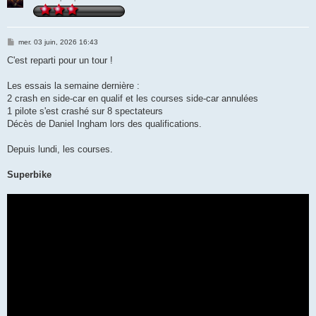
M
mer. 03 juin, 2026 16:43
e
s
C'est reparti pour un tour !
s
a
g
Les essais la semaine dernière :
e
2 crash en side-car en qualif et les courses side-car annulées
1 pilote s'est crashé sur 8 spectateurs
Décès de Daniel Ingham lors des qualifications.
Depuis lundi, les courses.
Superbike