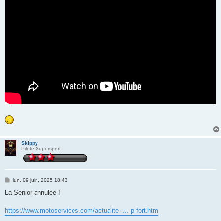
e
Skippy
Pilote Supersport
M
lun. 09 juin, 2025 18:43
e
s
La Senior annulée !
s
a
g
https://www.motoservices.com/actualite- ... p-fort.htm
e