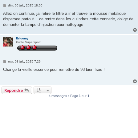
M
dim. 06 juil., 2025 18:06
e
s
Allez on continue, jai retire le filtre a ir et trouve la mousse metalique
s
dispersee partout… ca rentre dans les culindres cette connerie, oblige de
a
g
demanter la tampe d’injection pour nettoyage
e
Bricomy
Pilote Supersport
M
mar. 08 juil., 2025 7:29
e
s
Change la vieille essence pour remettre du 98 bien frais !
s
a
g
e
Répondre
4 messages • Page
1
sur
1