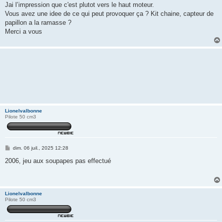
Jai l’impression que c'est plutot vers le haut moteur.
Vous avez une idee de ce qui peut provoquer ça ? Kit chaine, capteur de
papillon a la ramasse ?
Merci a vous
Lionelvalbonne
Pilote 50 cm3
M
dim. 06 juil., 2025 12:28
e
s
2006, jeu aux soupapes pas effectué
s
a
g
e
Lionelvalbonne
Pilote 50 cm3