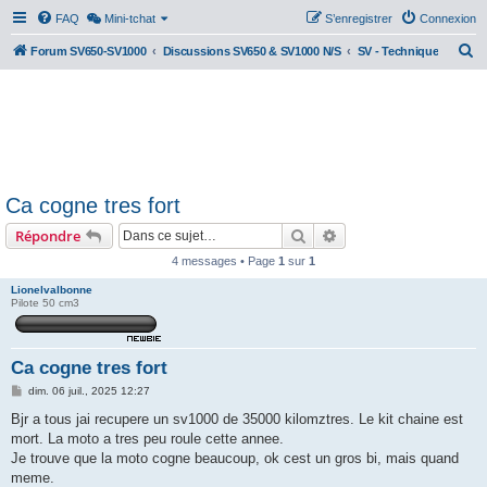
FAQ
Mini-tchat
S’enregistrer
Connexion
R
Forum SV650-SV1000
Discussions SV650 & SV1000 N/S
SV - Technique
e
c
h
e
r
Ca cogne tres fort
c
Rechercher
Recherche avancée
Répondre
h
e
4 messages • Page
1
sur
1
r
Lionelvalbonne
Pilote 50 cm3
Ca cogne tres fort
M
dim. 06 juil., 2025 12:27
e
s
Bjr a tous jai recupere un sv1000 de 35000 kilomztres. Le kit chaine est
s
mort. La moto a tres peu roule cette annee.
a
g
Je trouve que la moto cogne beaucoup, ok cest un gros bi, mais quand
e
meme.