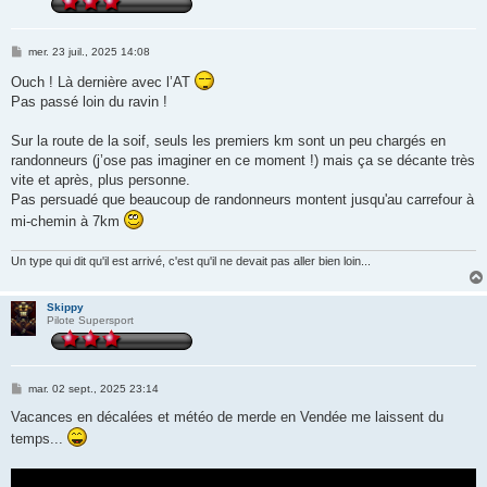
M
mer. 23 juil., 2025 14:08
e
s
Ouch ! Là dernière avec l’AT
s
Pas passé loin du ravin !
a
g
e
Sur la route de la soif, seuls les premiers km sont un peu chargés en
randonneurs (j’ose pas imaginer en ce moment !) mais ça se décante très
vite et après, plus personne.
Pas persuadé que beaucoup de randonneurs montent jusqu'au carrefour à
mi-chemin à 7km
Un type qui dit qu'il est arrivé, c'est qu'il ne devait pas aller bien loin...
Skippy
Pilote Supersport
M
mar. 02 sept., 2025 23:14
e
s
Vacances en décalées et météo de merde en Vendée me laissent du
s
temps...
a
g
e