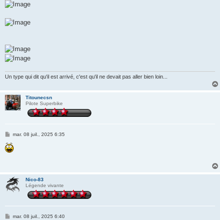
Un type qui dit qu'il est arrivé, c'est qu'il ne devait pas aller bien loin...
Titounecsn
Pilote Superbike
M
mar. 08 juil., 2025 6:35
e
s
s
a
g
e
Nico-83
Légende vivante
M
mar. 08 juil., 2025 6:40