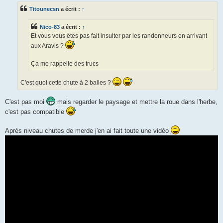
s
Titounecsn
a écrit :
↑
a
g
e
Nico-83
a écrit :
↑
Et vous vous êtes pas fait insulter par les randonneurs en arrivant
aux Aravis ?
Ça me rappelle des trucs
C'est quoi cette chute à 2 balles ?
C'est pas moi
mais regarder le paysage et mettre la roue dans l'herbe,
c'est pas compatible
Après niveau chutes de merde j'en ai fait toute une vidéo