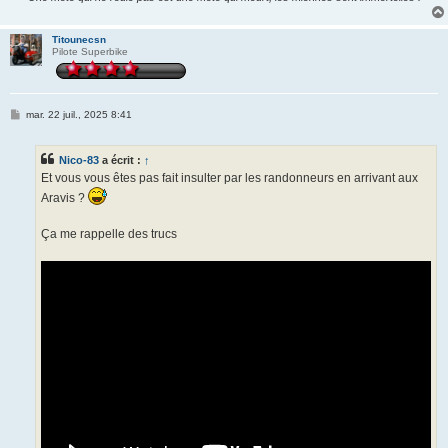
Titounecsn
Pilote Superbike
M
mar. 22 juil., 2025 8:41
e
s
s
Nico-83
a écrit :
↑
a
g
Et vous vous êtes pas fait insulter par les randonneurs en arrivant aux
e
Aravis ?
Ça me rappelle des trucs