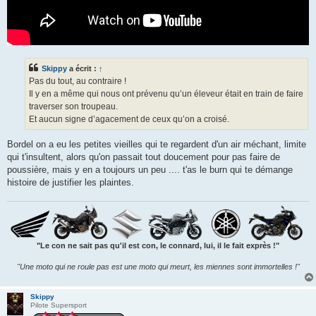
Skippy
a écrit :
↑
Pas du tout, au contraire !
Il y en a même qui nous ont prévenu qu’un éleveur était en train de faire
traverser son troupeau.
Et aucun signe d’agacement de ceux qu’on a croisé.
Bordel on a eu les petites vieilles qui te regardent d'un air méchant, limite
qui t'insultent, alors qu'on passait tout doucement pour pas faire de
poussière, mais y en a toujours un peu .... t'as le burn qui te démange
histoire de justifier les plaintes.
"Le con ne sait pas qu'il est con, le connard, lui, il le fait exprès !"
"Une moto qui ne roule pas est une moto qui meurt, les miennes sont immortelles !"
Skippy
Pilote Supersport