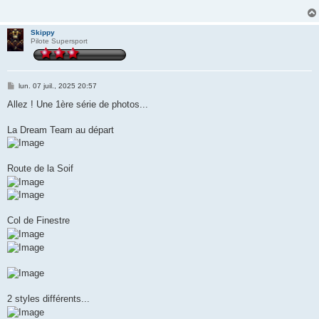
a
g
e
Skippy
Pilote Supersport
M
lun. 07 juil., 2025 20:57
e
s
Allez ! Une 1ère série de photos...
s
a
g
La Dream Team au départ
e
Route de la Soif
Col de Finestre
2 styles différents...