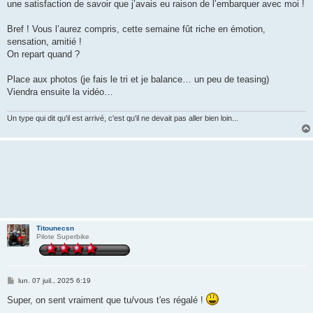
une satisfaction de savoir que j’avais eu raison de l’embarquer avec moi !
Bref ! Vous l’aurez compris, cette semaine fût riche en émotion,
sensation, amitié !
On repart quand ?
Place aux photos (je fais le tri et je balance… un peu de teasing)
Viendra ensuite la vidéo…
Un type qui dit qu'il est arrivé, c'est qu'il ne devait pas aller bien loin...
Titounecsn
Pilote Superbike
M
lun. 07 juil., 2025 6:19
e
s
Super, on sent vraiment que tu/vous t'es régalé !
s