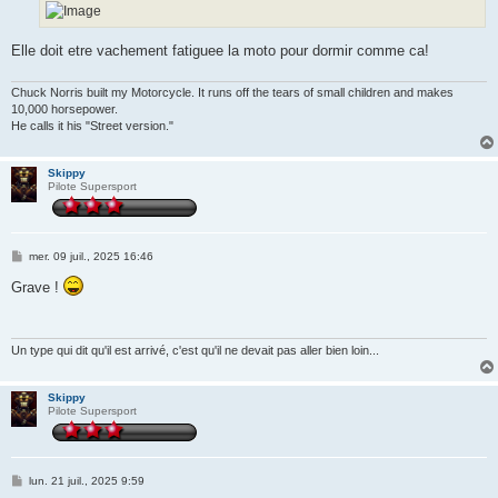
Elle doit etre vachement fatiguee la moto pour dormir comme ca!
Chuck Norris built my Motorcycle. It runs off the tears of small children and makes
10,000 horsepower.
He calls it his "Street version."
Skippy
Pilote Supersport
M
mer. 09 juil., 2025 16:46
e
s
Grave !
s
a
g
e
Un type qui dit qu'il est arrivé, c'est qu'il ne devait pas aller bien loin...
Skippy
Pilote Supersport
M
lun. 21 juil., 2025 9:59
e