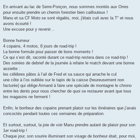
En arrivant au lac de Serre-Ponçon, nous sommes montés aux Orres
pour ensuite prendre un chemin forestier bien caillouteux !
Manu et sa CF Moto se sont régalés, moi, j'étais cuit avec la T° et nous
avons écourté !
Une excuse pour y revenir…
Bonne humeur
4 copains, 4 motos, 8 jours de road-trip !
La bonne formule pour passer de bons moments !
Ce qui s’est dit, raconté durant ce road-trip restera dans ce road-trip !
Des soirées de debrief de la journée à refaire le match devant une bonne
assiette :
les célèbres pâtes à l’ail de Fred et sa sauce qui arrache le cul
une côte à l’os oubliée sur le tapis de la caisse (heureusement non
facturée) qui oblige Armand à faire une spéciale de montagne le chrono
entre les dents pour nous chercher de quoi se restaurer avant que tous
les magasins ne ferment !
Enfin, le bonheur des copains prenant plaisir sur les itinéraires que j’avais
concoctés pendant toutes ces semaines de préparation.
Et surtout, surtout, la joie de voir Manu prendre autant de plaisir pour son
1er road-trip !
Chaque jour, son sourire illuminant son visage de bonheur était, pour moi,