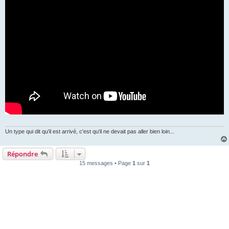
Un type qui dit qu'il est arrivé, c'est qu'il ne devait pas aller bien loin...
Répondre
15 messages • Page
1
sur
1