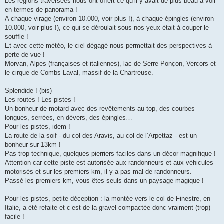
Les régions traversées nous ont offert ce qu’il y avait de plus beau à voir
en termes de panorama !
A chaque virage (environ 10.000, voir plus !), à chaque épingles (environ
10.000, voir plus !), ce qui se déroulait sous nos yeux était à couper le
souffle !
Et avec cette météo, le ciel dégagé nous permettait des perspectives à
perte de vue !
Morvan, Alpes (françaises et italiennes), lac de Serre-Ponçon, Vercors et
le cirque de Combs Laval, massif de la Chartreuse.
Splendide ! (bis)
Les routes ! Les pistes !
Un bonheur de motard avec des revêtements au top, des courbes
longues, serrées, en dévers, des épingles…
Pour les pistes, idem !
La route de la soif - du col des Aravis, au col de l’Arpettaz - est un
bonheur sur 13km !
Pas trop technique, quelques pierriers faciles dans un décor magnifique !
Attention car cette piste est autorisée aux randonneurs et aux véhicules
motorisés et sur les premiers km, il y a pas mal de randonneurs.
Passé les premiers km, vous êtes seuls dans un paysage magique !
Pour les pistes, petite déception : la montée vers le col de Finestre, en
Italie, a été refaite et c’est de la gravel compactée donc vraiment (trop)
facile !