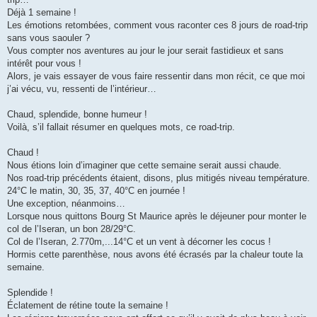
a
g
Déjà 1 semaine !
e
Les émotions retombées, comment vous raconter ces 8 jours de road-trip
sans vous saouler ?
Vous compter nos aventures au jour le jour serait fastidieux et sans
intérêt pour vous !
Alors, je vais essayer de vous faire ressentir dans mon récit, ce que moi
j’ai vécu, vu, ressenti de l’intérieur…
Chaud, splendide, bonne humeur !
Voilà, s’il fallait résumer en quelques mots, ce road-trip.
Chaud !
Nous étions loin d’imaginer que cette semaine serait aussi chaude.
Nos road-trip précédents étaient, disons, plus mitigés niveau température.
24°C le matin, 30, 35, 37, 40°C en journée !
Une exception, néanmoins…
Lorsque nous quittons Bourg St Maurice après le déjeuner pour monter le
col de l’Iseran, un bon 28/29°C.
Col de l’Iseran, 2.770m,...14°C et un vent à décorner les cocus !
Hormis cette parenthèse, nous avons été écrasés par la chaleur toute la
semaine.
Splendide !
Éclatement de rétine toute la semaine !