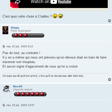
C'est quoi cette chute à 2 balles ?
Skippy
Pilote Supersport
M
mar. 22 juil., 2025 9:12
e
s
Pas du tout, au contraire !
s
Il y en a même qui nous ont prévenu qu’un éleveur était en train de faire
a
g
traverser son troupeau.
e
Et aucun signe d’agacement de ceux qu’on a croisé.
Un type qui dit qu'il est arrivé, c'est qu'il ne devait pas aller bien loin...
Nico-83
Légende vivante
M
mer. 23 juil., 2025 13:57
e
s