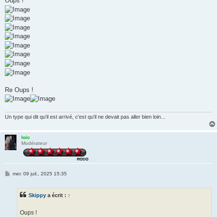
Oups !
Re Oups !
Un type qui dit qu'il est arrivé, c'est qu'il ne devait pas aller bien loin...
loic
Modérateur
M
mer. 09 juil., 2025 15:35
e
s
s
Skippy
a écrit :
↑
a
g
e
Oups !