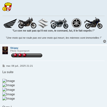
e
s
s
a
g
e
"Le con ne sait pas qu'il est con, le connard, lui, il le fait exprès !"
"Une moto qui ne roule pas est une moto qui meurt, les miennes sont immortelles !"
Skippy
Pilote Supersport
M
mar. 08 juil., 2025 21:21
e
s
La suite
s
a
g
e