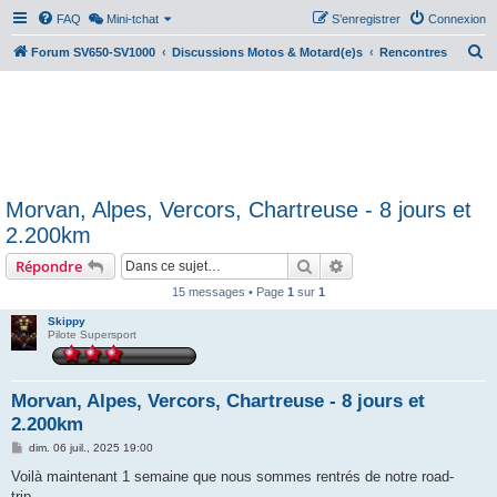
FAQ
Mini-tchat
S’enregistrer
Connexion
R
Forum SV650-SV1000
Discussions Motos & Motard(e)s
Rencontres
e
c
h
e
r
Morvan, Alpes, Vercors, Chartreuse - 8 jours et
c
2.200km
h
Rechercher
Recherche avancée
Répondre
e
r
15 messages • Page
1
sur
1
Skippy
Pilote Supersport
Morvan, Alpes, Vercors, Chartreuse - 8 jours et
2.200km
M
dim. 06 juil., 2025 19:00
e
s
Voilà maintenant 1 semaine que nous sommes rentrés de notre road-
s
trip…