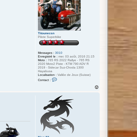
Titounecsn
Pilote Superbike
Messages :
3010
Enregistré le :
mer. 03 août, 2016 21:15
Moto :
765 RS 2022 Rallye - 765 RS
2020 Moto2 Piste - KTM 790 ADV R
2019 - Sidecar Suz-Choda 1300
Hayabusa
Localisation :
Vallée de Joux (Suisse)
C
Contact :
o
n
H
t
a
a
u
c
t
t
e
r
T
i
t
o
u
n
e
c