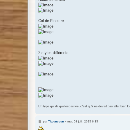
Col de Finestre
2 styles différents...
Un type qui dit qu'il est arrivé, c'est qu'il ne devait pas aller bien loi
M
par
Titounecsn
»
mar. 08 juil., 2025 6:35
e
s