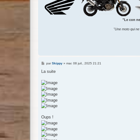
"Le con ne 
"Une moto qui ne 
M
par
Skippy
»
mar. 08 juil., 2025 21:21
e
s
La suite
s
a
g
e
Oups !