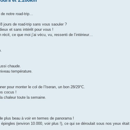
jours et 2.200km
de notre road-trip…
jours de road-trip sans vous saouler ?
dieux et sans intérêt pour vous !
récit, ce que moi j’ai vécu, vu, ressenti de l’intérieur…
p.
aussi chaude.
 niveau température.
ner pour monter le col de l’Iseran, un bon 28/29°C.
es cocus !
a chaleur toute la semaine.
t de plus beau à voir en termes de panorama !
 épingles (environ 10.000, voir plus !), ce qui se déroulait sous nos yeux était