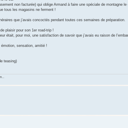
reusement non facturée) qui oblige Armand à faire une spéciale de montagne le 
ue tous les magasins ne ferment !
itinéraires que j’avais concoctés pendant toutes ces semaines de préparation.
de plaisir pour son 1er road-trip !
ur était, pour moi, une satisfaction de savoir que j’avais eu raison de l’emba
 émotion, sensation, amitié !
de teasing)
n...