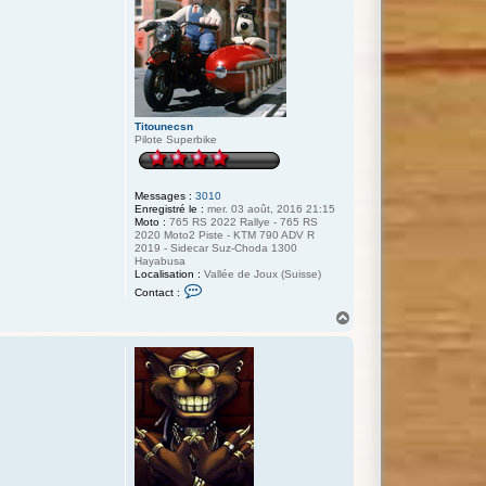
Titounecsn
Pilote Superbike
Messages :
3010
Enregistré le :
mer. 03 août, 2016 21:15
Moto :
765 RS 2022 Rallye - 765 RS
2020 Moto2 Piste - KTM 790 ADV R
2019 - Sidecar Suz-Choda 1300
Hayabusa
Localisation :
Vallée de Joux (Suisse)
C
Contact :
o
n
H
t
a
a
u
c
t
t
e
r
T
i
t
o
u
n
e