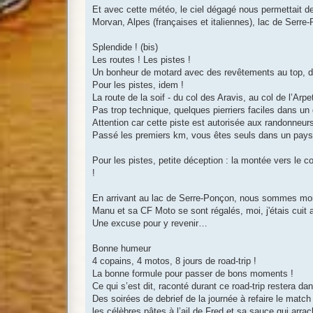
Et avec cette météo, le ciel dégagé nous permettait d
Morvan, Alpes (françaises et italiennes), lac de Serre
Splendide ! (bis)
Les routes ! Les pistes !
Un bonheur de motard avec des revêtements au top, d
Pour les pistes, idem !
La route de la soif - du col des Aravis, au col de l’Arp
Pas trop technique, quelques pierriers faciles dans un
Attention car cette piste est autorisée aux randonneur
Passé les premiers km, vous êtes seuls dans un pay
Pour les pistes, petite déception : la montée vers le co
!
En arrivant au lac de Serre-Ponçon, nous sommes mont
Manu et sa CF Moto se sont régalés, moi, j'étais cuit 
Une excuse pour y revenir…
Bonne humeur
4 copains, 4 motos, 8 jours de road-trip !
La bonne formule pour passer de bons moments !
Ce qui s’est dit, raconté durant ce road-trip restera dan
Des soirées de debrief de la journée à refaire le matc
les célèbres pâtes à l’ail de Fred et sa sauce qui arrac