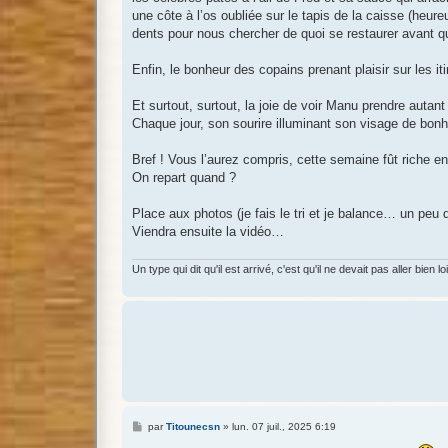
une côte à l’os oubliée sur le tapis de la caisse (heu
dents pour nous chercher de quoi se restaurer avant q
Enfin, le bonheur des copains prenant plaisir sur les 
Et surtout, surtout, la joie de voir Manu prendre autant 
Chaque jour, son sourire illuminant son visage de bonhe
Bref ! Vous l’aurez compris, cette semaine fût riche en
On repart quand ?
Place aux photos (je fais le tri et je balance… un peu 
Viendra ensuite la vidéo…
Un type qui dit qu'il est arrivé, c'est qu'il ne devait pas aller bien loi
M
par
Titounecsn
»
lun. 07 juil., 2025 6:19
e