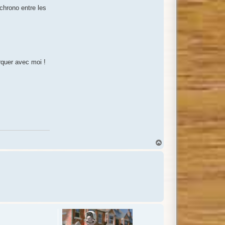
chrono entre les
rquer avec moi !
H
a
u
t