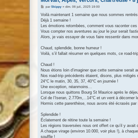
Morvan, Alpes, Vercors, Chartreuse - 8 
M
par
Skippy
»
dim. 06 juil., 2025 19:00
e
s
Voilà maintenant 1 semaine que nous sommes rentrés 
s
Déjà 1 semaine !
a
g
Les émotions retombées, comment vous raconter ces 8 
e
Vous compter nos aventures au jour le jour serait fasti
Alors, je vais essayer de vous faire ressentir dans mon 
Chaud, splendide, bonne humeur !
Voilà, s’il fallait résumer en quelques mots, ce road-tri
Chaud !
Nous étions loin d’imaginer que cette semaine serait 
Nos road-trip précédents étaient, disons, plus mitigés
24°C le matin, 30, 35, 37, 40°C en journée !
Une exception, néanmoins…
Lorsque nous quittons Bourg St Maurice après le déjeu
Col de l’Iseran, 2.770m,...14°C et un vent à décorner l
Hormis cette parenthèse, nous avons été écrasés par l
Splendide !
Éclatement de rétine toute la semaine !
Les régions traversées nous ont offert ce qu’il y avai
A chaque virage (environ 10.000, voir plus !), à chaque
souffle !