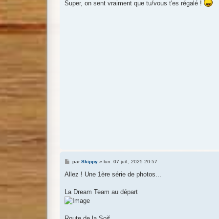
s
Super, on sent vraiment que tu/vous t'es régalé !
s
a
g
e
M
par
Skippy
»
lun. 07 juil., 2025 20:57
e
s
Allez ! Une 1ère série de photos...
s
a
g
La Dream Team au départ
e
Route de la Soif