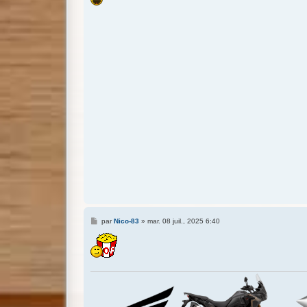
s
a
g
e
M
par
Nico-83
»
mar. 08 juil., 2025 6:40
e
s
s
a
g
e