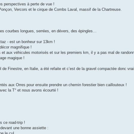
es perspectives à perte de vue !
-Ponçon, Vercors et le cirque de Combs Laval, massif de la Chartreuse.
es courbes longues, serrées, en dévers, des épingles…
ettaz - est un bonheur sur 13km !
 décor magnifique !
s et aux véhicules motorisés et sur les premiers km, il y a pas mal de randon
sage magique !
l de Finestre, en Italie, a été refaite et c’est de la gravel compactée donc vrai
és aux Orres pour ensuite prendre un chemin forestier bien caillouteux !
avec la T° et nous avons écourté !
s ce road-trip !
h devant une bonne assiette :
he le cul