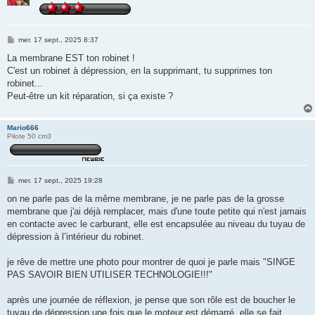
M
mer. 17 sept., 2025 8:37
e
s
La membrane EST ton robinet !
s
C'est un robinet à dépression, en la supprimant, tu supprimes ton
a
g
robinet...
e
Peut-être un kit réparation, si ça existe ?
Mario666
Pilote 50 cm3
M
mer. 17 sept., 2025 19:28
e
s
on ne parle pas de la même membrane, je ne parle pas de la grosse
s
membrane que j'ai déjà remplacer, mais d'une toute petite qui n'est jamais
a
g
en contacte avec le carburant, elle est encapsulée au niveau du tuyau de
e
dépression à l’intérieur du robinet.
je rêve de mettre une photo pour montrer de quoi je parle mais "SINGE
PAS SAVOIR BIEN UTILISER TECHNOLOGIE!!!"
après une journée de réflexion, je pense que son rôle est de boucher le
tuyau de dépression une fois que le moteur est démarré, elle se fait