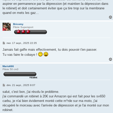
aspirer en permanence par la dépression (et maintien la dépression dans
le robinet) et doit certainement éviter que ça tire trop sur la membrane
quand on mets les gaz...
Bricomy
Pilote Supersport
M
mer. 17 sept., 2025 22:35
e
s
Jamais fait gaffe mais effectivement, tu dois pouvoir t'en passer.
s
Tu vas faire le cobaye !
a
g
e
Mario666
Pilote 50 cm3
M
dim. 21 sept., 2025 9:07
e
s
salut, c'est bon, j'ai résolu le problème.
s
j'ai commandé un robinet à 20€ sur Amazon qui est fait pour les sv650
a
g
carbu, je n'ai bien évidement monté cette m*rde sur ma moto, j'ai
e
récupéré le morceau avec l'arrivée de dépression et je l'ai monté sur mon
robinet.