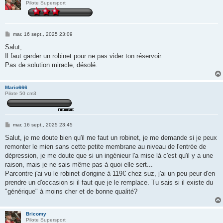
Pilote Supersport
M
mar. 16 sept., 2025 23:09
e
s
Salut,
s
Il faut garder un robinet pour ne pas vider ton réservoir.
a
g
Pas de solution miracle, désolé.
e
Mario666
Pilote 50 cm3
M
mar. 16 sept., 2025 23:45
e
s
Salut, je me doute bien qu'il me faut un robinet, je me demande si je peux
s
remonter le mien sans cette petite membrane au niveau de l'entrée de
a
g
dépression, je me doute que si un ingénieur l'a mise là c'est qu'il y a une
e
raison, mais je ne sais même pas à quoi elle sert...
Parcontre j'ai vu le robinet d'origine à 119€ chez suz, j'ai un peu peur d'en
prendre un d'occasion si il faut que je le remplace. Tu sais si il existe du
"générique" à moins cher et de bonne qualité?
Bricomy
Pilote Supersport