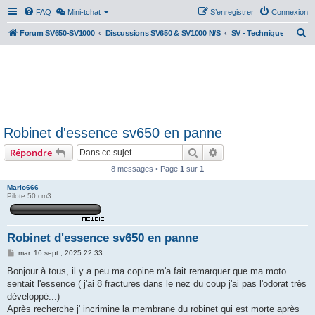
FAQ
Mini-tchat
S’enregistrer
Connexion
R
Forum SV650-SV1000
Discussions SV650 & SV1000 N/S
SV - Technique
e
c
h
e
r
Robinet d'essence sv650 en panne
c
Rechercher
Recherche avancée
Répondre
h
e
8 messages • Page
1
sur
1
r
Mario666
Pilote 50 cm3
Robinet d'essence sv650 en panne
M
mar. 16 sept., 2025 22:33
e
s
Bonjour à tous, il y a peu ma copine m'a fait remarquer que ma moto
s
sentait l'essence ( j'ai 8 fractures dans le nez du coup j'ai pas l'odorat très
a
g
développé...)
e
Après recherche j' incrimine la membrane du robinet qui est morte après