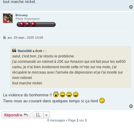
tout marche nickel.
Bricomy
Pilote Supersport
M
jeu. 25 sept., 2025 13:08
e
s
s
Mario666
a écrit :
↑
a
g
salut, c'est bon, j'ai résolu le problème.
e
j'ai commandé un robinet à 20€ sur Amazon qui est fait pour les sv650
carbu, je n'ai bien évidement monté cette m*rde sur ma moto, j'ai
récupéré le morceau avec l'arrivée de dépression et je l'ai monté sur
mon robinet.
tout marche nickel.
La violence du bonhomme !!
Tiens nous au courant dans quelques temps si ça tient
Répondre
8 messages • Page
1
sur
1