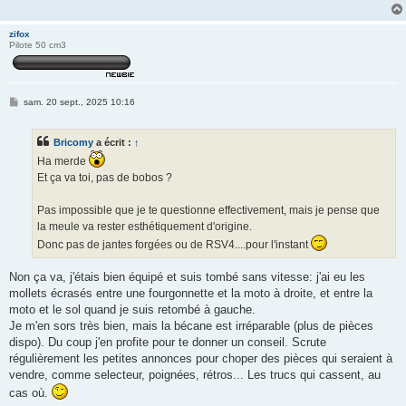
zifox
Pilote 50 cm3
M
sam. 20 sept., 2025 10:16
e
s
s
Bricomy
a écrit :
↑
a
g
Ha merde
e
Et ça va toi, pas de bobos ?
Pas impossible que je te questionne effectivement, mais je pense que
la meule va rester esthétiquement d'origine.
Donc pas de jantes forgées ou de RSV4....pour l'instant
Non ça va, j'étais bien équipé et suis tombé sans vitesse: j'ai eu les
mollets écrasés entre une fourgonnette et la moto à droite, et entre la
moto et le sol quand je suis retombé à gauche.
Je m'en sors très bien, mais la bécane est irréparable (plus de pièces
dispo). Du coup j'en profite pour te donner un conseil. Scrute
régulièrement les petites annonces pour choper des pièces qui seraient à
vendre, comme selecteur, poignées, rétros... Les trucs qui cassent, au
cas où.