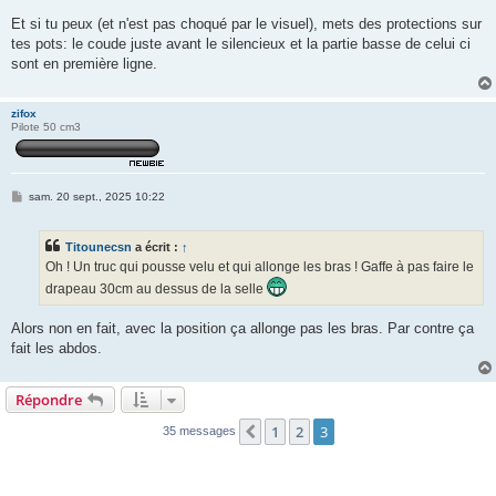
Et si tu peux (et n'est pas choqué par le visuel), mets des protections sur
tes pots: le coude juste avant le silencieux et la partie basse de celui ci
sont en première ligne.
zifox
Pilote 50 cm3
M
sam. 20 sept., 2025 10:22
e
s
s
Titounecsn
a écrit :
↑
a
g
Oh ! Un truc qui pousse velu et qui allonge les bras ! Gaffe à pas faire le
e
drapeau 30cm au dessus de la selle
Alors non en fait, avec la position ça allonge pas les bras. Par contre ça
fait les abdos.
Répondre
1
2
3
Précédente
35 messages