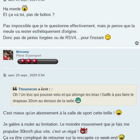
e
s
Ha merde
s
Et ça va toi, pas de bobos ?
a
g
e
Pas impossible que je te questionne effectivement, mais je pense que la
meule va rester esthétiquement d'origine.
Donc pas de jantes forgées ou de RSV4....pour l'instant
Bricomy
Pilote Supersport
M
sam. 20 sept., 2025 0:54
e
s
s
Titounecsn
a écrit :
↑
a
g
Oh ! Un truc qui pousse velu et qui allonge les bras ! Gaffe à pas faire le
e
drapeau 30cm au dessus de la selle
C'est mieux qu'un abonnement à la salle de sport cette brêle !
Je galère à rouler au limitation. Le moindre mouvement que je fais me
propulse 30km/h plus vite, c'est un régal !
Ça va être compliqué de retourner sur la rescapée ce week-end