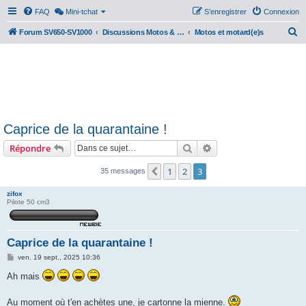
FAQ
Mini-tchat
S’enregistrer
Connexion
R
Forum SV650-SV1000
Discussions Motos & Motard(e)s
Motos et motard(e)s
e
c
h
e
r
Caprice de la quarantaine !
c
Rechercher
Recherche avancée
Répondre
h
e
1
2
3
Précédente
35 messages
r
zifox
Pilote 50 cm3
Caprice de la quarantaine !
M
ven. 19 sept., 2025 10:36
e
s
Ah mais
s
a
g
Au moment où t'en achètes une, je cartonne la mienne.
e