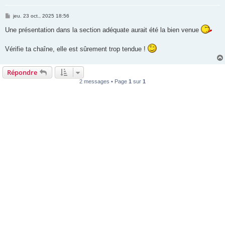
M
jeu. 23 oct., 2025 18:56
e
s
Une présentation dans la section adéquate aurait été la bien venue
s
a
g
Vérifie ta chaîne, elle est sûrement trop tendue !
e
Répondre
2 messages • Page
1
sur
1