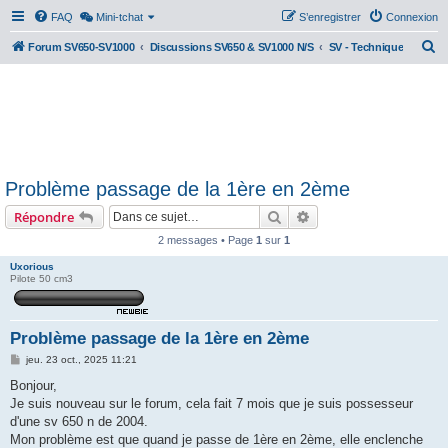
FAQ
Mini-tchat
S’enregistrer
Connexion
R
Forum SV650-SV1000
Discussions SV650 & SV1000 N/S
SV - Technique
e
c
h
e
r
Problème passage de la 1ère en 2ème
c
Rechercher
Recherche avancée
Répondre
h
e
2 messages • Page
1
sur
1
r
Uxorious
Pilote 50 cm3
Problème passage de la 1ère en 2ème
M
jeu. 23 oct., 2025 11:21
e
s
Bonjour,
s
Je suis nouveau sur le forum, cela fait 7 mois que je suis possesseur
a
g
d'une sv 650 n de 2004.
e
Mon problème est que quand je passe de 1ère en 2ème, elle enclenche