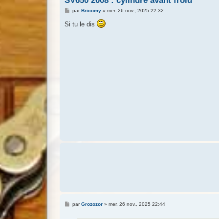
SV650 2008 : cylindre avant froid
M
par
Bricomy
»
mer. 26 nov., 2025 22:32
e
s
Si tu le dis
s
a
g
e
M
par
Grozozor
»
mer. 26 nov., 2025 22:44
e
s