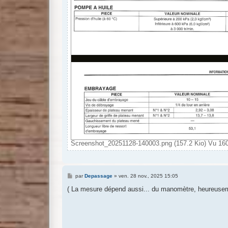
Screenshot_20251128-140003.png (157.2 Kio) Vu 160
M
par
Depassage
»
ven. 28 nov., 2025 15:05
e
s
( La mesure dépend aussi... du manomètre, heureuseme
s
a
g
e