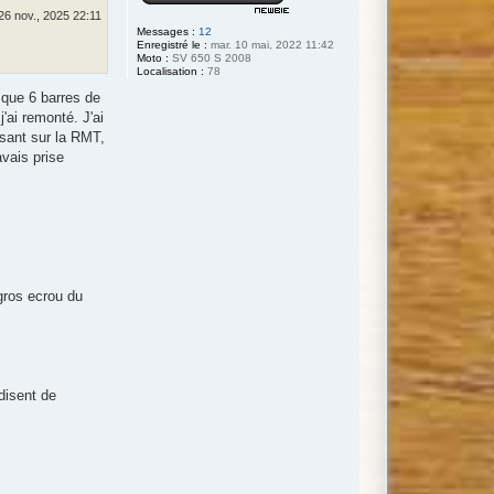
26 nov., 2025 22:11
Messages :
12
Enregistré le :
mar. 10 mai, 2022 11:42
Moto :
SV 650 S 2008
Localisation :
78
t que 6 barres de
'ai remonté. J'ai
asant sur la RMT,
avais prise
 gros ecrou du
 disent de