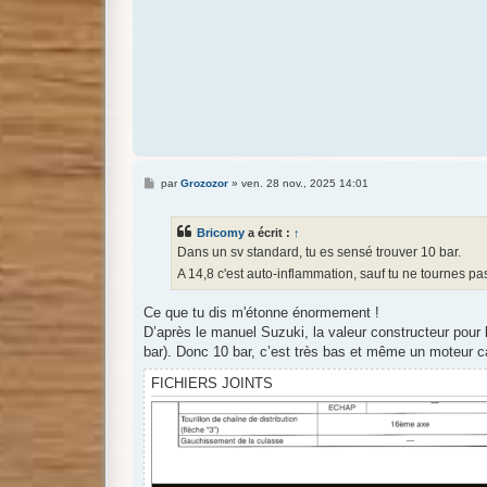
M
par
Grozozor
»
ven. 28 nov., 2025 14:01
e
s
s
Bricomy
a écrit :
↑
a
g
Dans un sv standard, tu es sensé trouver 10 bar.
e
A 14,8 c'est auto-inflammation, sauf tu ne tournes pa
Ce que tu dis m'étonne énormement !
D’après le manuel Suzuki, la valeur constructeur pou
bar). Donc 10 bar, c’est très bas et même un moteur c
FICHIERS JOINTS