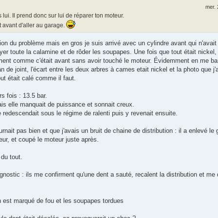
mer. 
lui. Il prend donc sur lui de réparer ton moteur.
t avant d'aller au garage.
ation du problème mais en gros je suis arrivé avec un cylindre avant qui n'avai
r toute la calamine et de rôder les soupapes. Une fois que tout était nickel, j
actement comme c'était avant sans avoir touché le moteur. Évidemment en me b
de joint, l'écart entre les deux arbres à cames etait nickel et la photo que j'
t était calé comme il faut.
s fois : 13.5 bar.
mais elle manquait de puissance et sonnait creux.
e redescendait sous le régime de ralenti puis y revenait ensuite.
urnait pas bien et que j'avais un bruit de chaine de distribution : il a enlevé le
eur, et coupé le moteur juste après.
 du tout.
gnostic : ils me confirment qu'une dent a sauté, recalent la distribution et me
ton est marqué de fou et les soupapes tordues