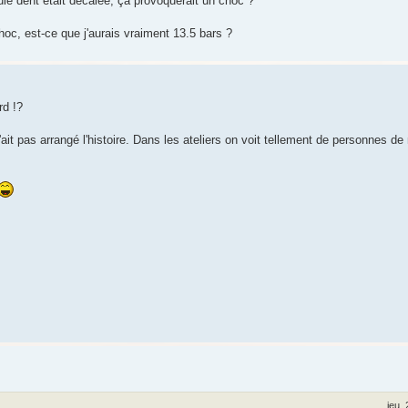
e dent était décalée, ça provoquerait un choc ?
oc, est-ce que j'aurais vraiment 13.5 bars ?
rd !?
ait pas arrangé l'histoire. Dans les ateliers on voit tellement de personnes d
jeu.