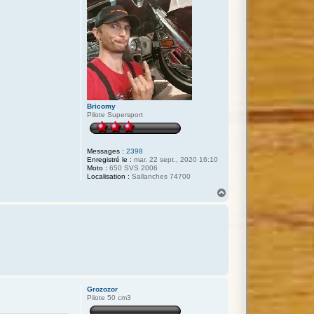
Bricomy
Pilote Supersport
Messages :
2398
Enregistré le :
mar. 22 sept., 2020 16:10
Moto :
650 SVS 2006
Localisation :
Sallanches 74700
H
a
u
t
Grozozor
Pilote 50 cm3