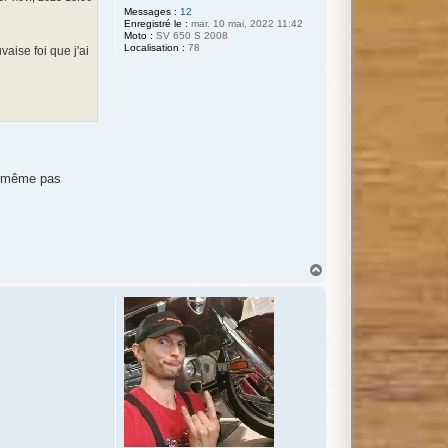
Messages :
12
Enregistré le :
mar. 10 mai, 2022 11:42
Moto :
SV 650 S 2008
Localisation :
78
aise foi que j'ai
ne même pas
H
a
u
t