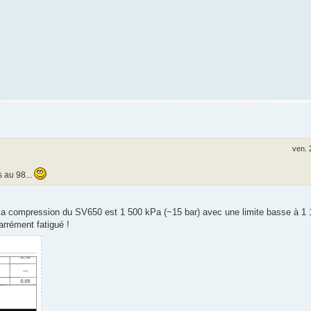
ven. 
s au 98...
r la compression du SV650 est 1 500 kPa (~15 bar) avec une limite basse à 1
arrément fatigué !