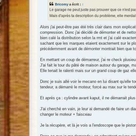
s
Bricomy
a écrit :
↑
a
g
Le garage ne peut juste pas prouver que ce n'est pas 
e
Mais d'après ta description du problème, elle merdai
Alors j'ai peut-être pas été très clair dans mon explic
compression. Donc j'ai décidé de démonter et de nettoye
bien calé la distribution selon la rmt et j'ai calé ex
sachant que les marques etaient exactement sur le plan 
précédemment avant de démonter montrait bien que tou
En mettant un coup de démarreur, j'ai re check plusieur
J'ai fait le tour du pâté de maison autour du garage, 
Elle tenait le ralenti mais sur un grand coup de gaz ell
Donc je suis allé voir le mecano en lui disant qu'elle to
tendeur, a démarré le moteur, forcé au max sur le tend
Et après ça : cylindre avant kaput, il ne démarrait plus
J'ai cherché en vain, je leur ai demandé de faire un dia
changer le moteur + faisceau
Je la récupère, et là je vois a l'endoscope que le pis