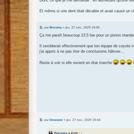
Donc ce que je me demande : en admettant qu'une seul
Et même si une dent était décalée et avait causé un ch
M
par
Bricomy
»
jeu. 27 nov., 2025 18:06
e
s
Ça me paraît beaucoup 13,5 bar pour un piston standa
s
a
g
Il semblerait effectivement que ton équipe de coyote n'
e
j'ai appris à ne pas tirer de conclusions hâtives...
Reste à voir si elle revient en état marche
M
par
Grozozor
»
jeu. 27 nov., 2025 18:44
e
s
s
Bricomy
a écrit :
↑
a