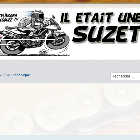
S
SV - Technique
her
cherche avancée