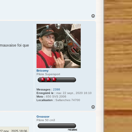
H
a
u
t
e mauvaise foi que
Bricomy
Pilote Supersport
Messages :
2398
Enregistré le :
mar. 22 sept., 2020 16:10
Moto :
650 SVS 2006
Localisation :
Sallanches 74700
H
a
u
Grozozor
t
Pilote 50 cm3
 27 nov., 2025 18:06