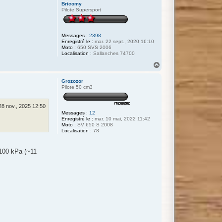
Bricomy
Pilote Supersport
Messages :
2398
Enregistré le :
mar. 22 sept., 2020 16:10
Moto :
650 SVS 2006
Localisation :
Sallanches 74700
H
a
u
Grozozor
t
Pilote 50 cm3
28 nov., 2025 12:50
Messages :
12
Enregistré le :
mar. 10 mai, 2022 11:42
Moto :
SV 650 S 2008
Localisation :
78
 100 kPa (~11