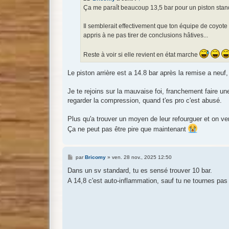
g
Ça me paraît beaucoup 13,5 bar pour un piston stan
e
Il semblerait effectivement que ton équipe de coyote n
appris à ne pas tirer de conclusions hâtives...
Reste à voir si elle revient en état marche
Le piston arrière est a 14.8 bar après la remise a neuf
Je te rejoins sur la mauvaise foi, franchement faire 
regarder la compression, quand t'es pro c'est abusé.
Plus qu'a trouver un moyen de leur refourguer et on verr
Ça ne peut pas être pire que maintenant
M
par
Bricomy
»
ven. 28 nov., 2025 12:50
e
s
Dans un sv standard, tu es sensé trouver 10 bar.
s
A 14,8 c'est auto-inflammation, sauf tu ne tournes pas
a
g
e