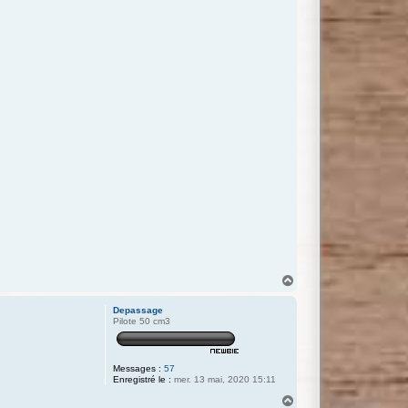
H
a
u
Depassage
t
Pilote 50 cm3
Messages :
57
Enregistré le :
mer. 13 mai, 2020 15:11
H