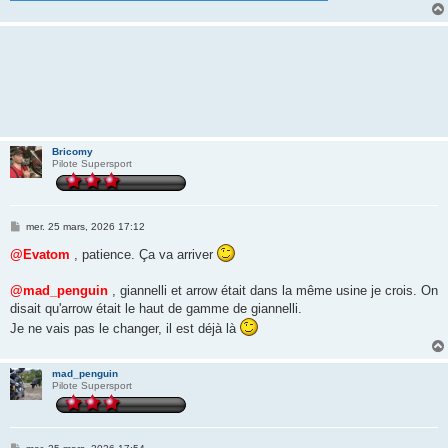
Bricomy
Pilote Supersport
M
mer. 25 mars, 2026 17:12
e
s
@Evatom
, patience. Ça va arriver
s
a
g
@mad_penguin
, giannelli et arrow était dans la même usine je crois. On
e
disait qu'arrow était le haut de gamme de giannelli.
Je ne vais pas le changer, il est déjà là
mad_penguin
Pilote Supersport
M