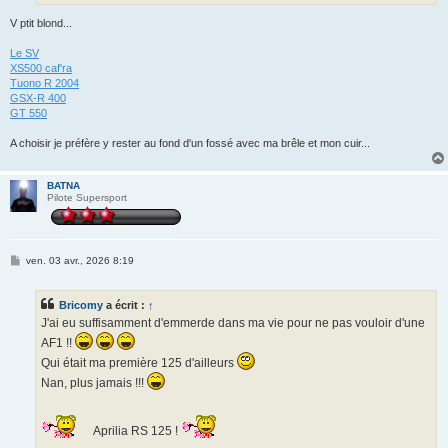
V ptit blond...
Le SV
XS500 caf'ra
Tuono R 2004
GSX-R 400
GT 550
A choisir je préfère y rester au fond d'un fossé avec ma brêle et mon cuir...
BATNA
Pilote Supersport
M
ven. 03 avr., 2026 8:19
e
s
s
Bricomy
a écrit :
↑
a
g
J'ai eu suffisamment d'emmerde dans ma vie pour ne pas vouloir d'une
e
AF1 !!
Qui était ma première 125 d'ailleurs
Nan, plus jamais !!!
Aprilia RS 125 !