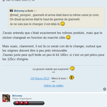
mer. 25 mars, 2026 17:54
e
s
s
Bricomy
a écrit :
↑
a
g
@mad_penguin , giannelli et arrow était dans la même usine je crois.
e
On disait qu'arrow était le haut de gamme de giannelli.
Je ne vais pas le changer, il est déjà là
J'avais entendu que c'était exactement les mêmes produits, mais que le
sticker changeait en fonction du marché cible
Mais ouais, clairement, il est là ce serait con de le changer, surtout que
les origines doivent être à peu près introuvable.
J'aurais juste peur qu'il bride un peu le kit 140cc si c'est un pot prévu pour
les 125cc d'origine.
La grosse mamie qui surprend !
***
CR Rasso 2013
- Merci à tous !
***
Vidéos de vieilles
Bricomy
Pilote Supersport