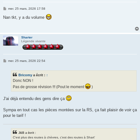
M
mer. 25 mars, 2026 17:58
e
s
Nan tkt, y a du volume
s
a
g
e
Sharter
Légende vivante
M
mer. 25 mars, 2026 22:54
e
s
s
Bricomy
a écrit :
↑
a
g
Donc NON !
e
Pas de grosse révision !!! (Pout le moment
)
J'ai déjà entendu des gens dire ça
Sympa en tout cas les pièces montées sur la RS, ça fait plaisir de voir ça
pour le tarif !
J&B a écrit :
C'est plus des routes à chèvres, c'est des routes à Shart'