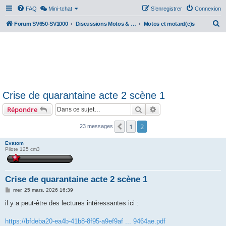
FAQ
Mini-tchat
S’enregistrer
Connexion
R
Forum SV650-SV1000
Discussions Motos & Motard(e)s
Motos et motard(e)s
e
c
h
e
r
Crise de quarantaine acte 2 scène 1
c
Rechercher
Recherche avancée
Répondre
h
e
1
2
Précédente
23 messages
r
Evatom
Pilote 125 cm3
Crise de quarantaine acte 2 scène 1
M
mer. 25 mars, 2026 16:39
e
s
il y a peut-être des lectures intéressantes ici :
s
a
g
https://bfdeba20-ea4b-41b8-8f95-a9ef9af ... 9464ae.pdf
e