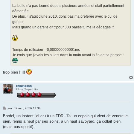
La belle n'a pas tourné depuis plusieurs années et était partiellement
démontée.
De plus, il s'agit d'une 2010, donc pas ma préférée avec le cul de
guêpe.
Mais quand un gars te dit :"pour 300 balles tu me la dégages !"
Temps de réflexion = 0,000000000001ms
Je crois que j'avais les billets dans la main avant la fin de sa phrase !
trop bien !!!!!
Titounecsn
Pilote Superbike
M
jeu. 09 avr., 2026 11:34
e
s
Bordel, un instant j'ai cru à un TDR. J'ai un copain qui vient de vendre le
s
sien, remis à neuf par ses soins, à un haut savoyard. ça collait bien
a
g
(mais pas sportif) !
e