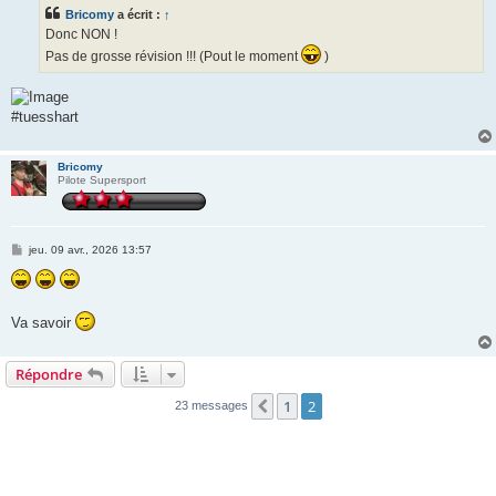
Bricomy
a écrit :
↑
Donc NON !
Pas de grosse révision !!! (Pout le moment
)
#tuesshart
Bricomy
Pilote Supersport
M
jeu. 09 avr., 2026 13:57
e
s
s
a
g
Va savoir
e
Répondre
1
2
Précédente
23 messages