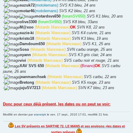
-
suzuk72
(motolemans)
SVS K3 bleu, 24 ans
-
motar46
(motolemans)
SVS K2 bleu, 21 ans
-
motardsvs650
(forumSV650)
SVS K1 bleu, 20 ans
-
olive3300
(forumSV650)
SVS K8 bleu, 33ans
-
M@xoo
(Motards Manceaux)
OK
SVN K8, 22 ans
-
suzie-ki
(Motards Manceaux)
SVS K4 cuivre, 21 ans
-
kristo18
(Motards Manceaux)
SVN K3 bleu, 19 ans
-
Damdoum650
(Motards Manceaux)
SVS K1, 25 ans
-
Soso
(Motards Manceaux)
SVN carbu orange, 25 ans
-
oyann
(Motards Manceaux)
SVS K3 gris clair, 24 ans
-
vivi
(Motards Manceaux)
SVS carbu noir et rouge, 21 ans
-
XAV SVS 650
(Motards Manceaux)
(Binano)
OK
SVS carbu
jaune, 26 ans
-
jeanmanchsek
(Motards Manceaux)
SVS carbu, 22 ans
-
Bretong
(Motards Manceaux)
SVS K5 rouge, 23 ans
-
jujuSV7213
(Motards Manceaux)
SVN K7 bleu, 23 ans
Donc pour ceux déjà présent, les dates ou on peut se voir:
Modifié en dernier par
etanetpk
le ven. 17 sept., 2010 17:01, modifié 21 fois.
Les SV présents en SARTHE 72, LE MANS et ses environs +les dates et
sorties prévues