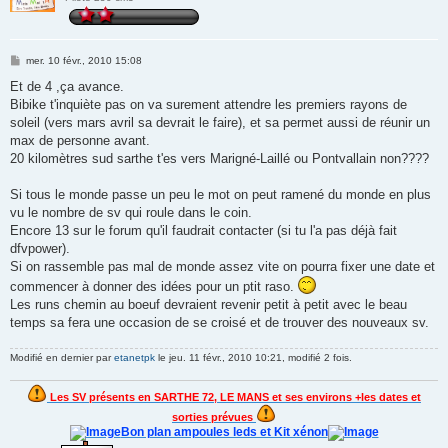
M
mer. 10 févr., 2010 15:08
e
s
Et de 4 ,ça avance.
s
Bibike t'inquiète pas on va surement attendre les premiers rayons de
a
g
soleil (vers mars avril sa devrait le faire), et sa permet aussi de réunir un
e
max de personne avant.
20 kilomètres sud sarthe t'es vers Marigné-Laillé ou Pontvallain non????
Si tous le monde passe un peu le mot on peut ramené du monde en plus
vu le nombre de sv qui roule dans le coin.
Encore 13 sur le forum qu'il faudrait contacter (si tu l'a pas déjà fait
dfvpower).
Si on rassemble pas mal de monde assez vite on pourra fixer une date et
commencer à donner des idées pour un ptit raso.
Les runs chemin au boeuf devraient revenir petit à petit avec le beau
temps sa fera une occasion de se croisé et de trouver des nouveaux sv.
Modifié en dernier par
etanetpk
le jeu. 11 févr., 2010 10:21, modifié 2 fois.
Les SV présents en SARTHE 72, LE MANS et ses environs +les dates et
sorties prévues
Bon plan ampoules leds et Kit xénon