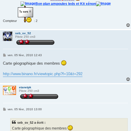
Bon plan ampoules leds et Kit xénon
Compteur
: 2
seb_sv_52
Pilote 250 cm3
M
ven. 05 févr., 2010 12:43
e
s
Carte géographique des membres
s
a
g
http://www.binano.fr/viewtopic.php?f=10&t=292
e
etanetpk
Pilote 250 cm3
M
ven. 05 févr., 2010 13:00
e
s
s
seb_sv_52 a écrit :
a
g
Carte géographique des membres
e