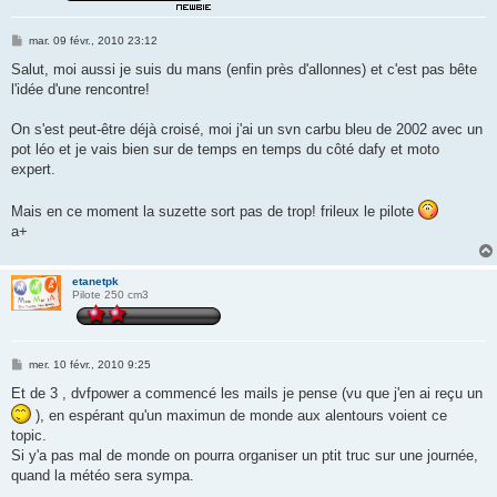
M
mar. 09 févr., 2010 23:12
e
s
Salut, moi aussi je suis du mans (enfin près d'allonnes) et c'est pas bête
s
l'idée d'une rencontre!
a
g
e
On s'est peut-être déjà croisé, moi j'ai un svn carbu bleu de 2002 avec un
pot léo et je vais bien sur de temps en temps du côté dafy et moto
expert.
Mais en ce moment la suzette sort pas de trop! frileux le pilote
a+
etanetpk
Pilote 250 cm3
M
mer. 10 févr., 2010 9:25
e
s
Et de 3 , dvfpower a commencé les mails je pense (vu que j'en ai reçu un
s
), en espérant qu'un maximun de monde aux alentours voient ce
a
g
topic.
e
Si y'a pas mal de monde on pourra organiser un ptit truc sur une journée,
quand la météo sera sympa.