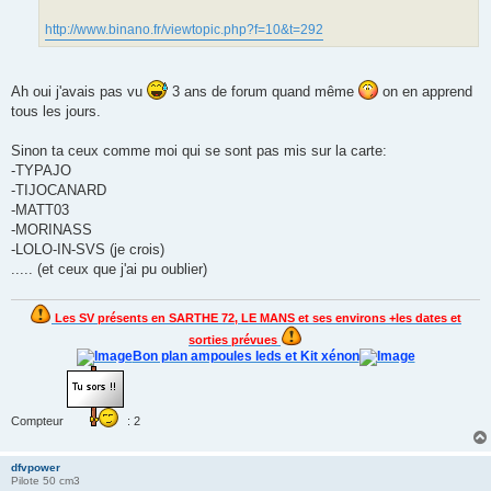
http://www.binano.fr/viewtopic.php?f=10&t=292
Ah oui j'avais pas vu
3 ans de forum quand même
on en apprend
tous les jours.
Sinon ta ceux comme moi qui se sont pas mis sur la carte:
-TYPAJO
-TIJOCANARD
-MATT03
-MORINASS
-LOLO-IN-SVS (je crois)
..... (et ceux que j'ai pu oublier)
Les SV présents en SARTHE 72, LE MANS et ses environs +les dates et
sorties prévues
Bon plan ampoules leds et Kit xénon
Compteur
: 2
dfvpower
Pilote 50 cm3