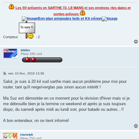
Les SV présents en SARTHE 72, LE MANS et ses environs +les dates et
sorties prévues
Bon plan ampoules leds et Kit xénon
Compteur
: 2
bibike
Pilote 250 cm3
M
mer. 10 févr., 2010 13:38
e
s
Salut, je suis à 20 kil sud sarthe mais aucun problème pour moi pour
s
rouler, tant qu'il neige/verglas pas sinon aucun intérêt !
a
g
e
Ma Suz est démontée en ce moment pour la révision d'hiver mais si je
me débrouille bien je la termine ce weekend et après je suis toujours
dispo, du samedi après midi au lundi soir, pour balade ou autres...!!
A bon entendeur, on se tient informé!
etanetpk
Pilote 250 cm3