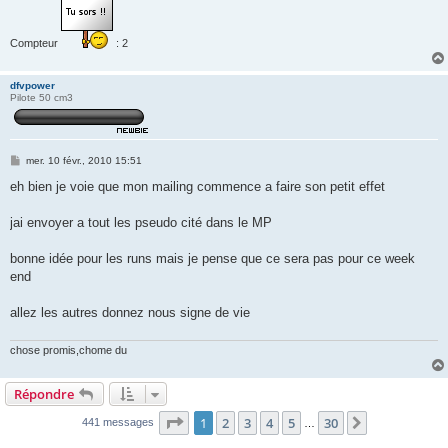
Compteur
: 2
dfvpower
Pilote 50 cm3
M
mer. 10 févr., 2010 15:51
e
s
eh bien je voie que mon mailing commence a faire son petit effet
s
a
g
jai envoyer a tout les pseudo cité dans le MP
e
bonne idée pour les runs mais je pense que ce sera pas pour ce week
end
allez les autres donnez nous signe de vie
chose promis,chome du
Répondre
Page
1
sur
30
1
2
3
4
5
30
Suivante
441 messages
…