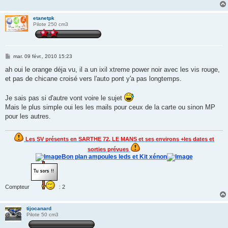
etanetpk
Pilote 250 cm3
M
mar. 09 févr., 2010 15:23
e
s
ah oui le orange déja vu, il a un ixil xtreme power noir avec les vis rouge,
s
et pas de chicane croisé vers l'auto pont y'a pas longtemps.
a
g
e
Je sais pas si d'autre vont voire le sujet
Mais le plus simple oui les les mails pour ceux de la carte ou sinon MP
pour les autres.
Les SV présents en SARTHE 72, LE MANS et ses environs +les dates et
sorties prévues
Bon plan ampoules leds et Kit xénon
Compteur
: 2
tijocanard
Pilote 50 cm3