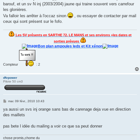
barouf, et un sv N inj (2003/2004) jaune qui traine souvent vers carrefour
les glonières.
Va falloir les arrêter à l'occaz sinon
, ou essayer de contacter par mail
ceux qui sont présent sur le fofo.
Les SV présents en SARTHE 72, LE MANS et ses environs +les dates et
sorties prévues
Bon plan ampoules leds et Kit xénon
Compteur
: 2
dfvpower
Pilote 50 cm3
M
mar. 09 févr., 2010 10:43
e
s
ya aussi un svs inj orange sans bas de carenage deja vue en direction
s
des maillets
a
g
e
pas bete l idée du mailing a voir ce que sa peut donner
chose promis,chome du