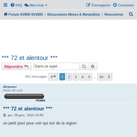
FAQ
Mini-tchat
S’enregistrer
Connexion
R
Forum SV650-SV1000
Discussions Motos & Motard(e)s
Rencontres
e
c
h
e
r
*** 72 et alentour ***
c
Rechercher
Recherche avancée
Répondre
h
e
Page
1
sur
30
1
2
3
4
5
30
Suivante
441 messages
…
r
dfvpower
Pilote 50 cm3
*** 72 et alentour ***
M
jeu. 28 janv., 2010 15:50
e
s
un petit post pour voir qui est de la region
s
a
g
e