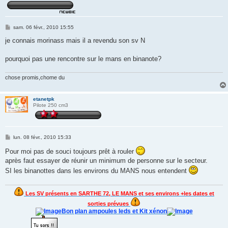
M
sam. 06 févr., 2010 15:55
e
s
je connais morinass mais il a revendu son sv N
s
a
g
pourquoi pas une rencontre sur le mans en binanote?
e
chose promis,chome du
etanetpk
Pilote 250 cm3
M
lun. 08 févr., 2010 15:33
e
s
Pour moi pas de souci toujours prêt à rouler
s
après faut essayer de réunir un minimum de personne sur le secteur.
a
g
SI les binanottes dans les environs du MANS nous entendent
e
Les SV présents en SARTHE 72, LE MANS et ses environs +les dates et
sorties prévues
Bon plan ampoules leds et Kit xénon