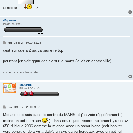
Compteur
: 2
dfvpower
Pilote 50 cm3
M
lun. 08 févr., 2010 21:23
e
s
cest sur que a 2 sa va pas etre top
s
a
g
pourtant jen voit qqun des sv sur le mans (je vit en centre ville)
e
chose promis,chome du
etanetpk
Pilote 250 cm3
M
mar. 09 févr., 2010 9:32
e
s
Moi aussi je suis dans le centre du MANS et j'en voie régulièrement (
s
moins en cette saison
) ,dans ceux qu'on repère facilement y'a un sv
a
g
650 N bleue 2006 comme la mienne avec un sabot blanc (doit habiter
e
vers béner, et déjà vu à dafy), un svs carbu bordeaux avec un pot full