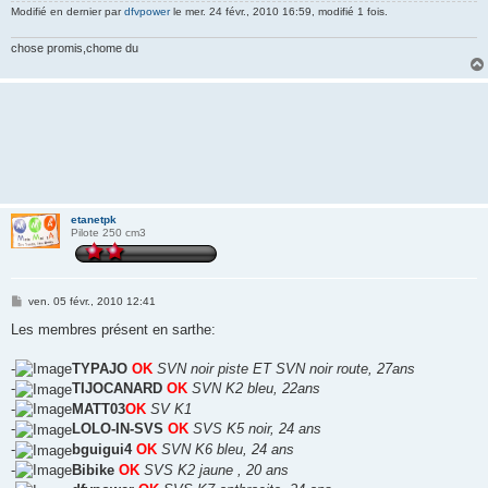
Modifié en dernier par
dfvpower
le mer. 24 févr., 2010 16:59, modifié 1 fois.
chose promis,chome du
etanetpk
Pilote 250 cm3
M
ven. 05 févr., 2010 12:41
e
s
Les membres présent en sarthe:
s
a
g
-
TYPAJO
OK
SVN noir piste ET SVN noir route, 27ans
e
-
TIJOCANARD
OK
SVN K2 bleu, 22ans
-
MATT03
OK
SV K1
-
LOLO-IN-SVS
OK
SVS K5 noir, 24 ans
-
bguigui4
OK
SVN K6 bleu, 24 ans
-
Bibike
OK
SVS K2 jaune , 20 ans