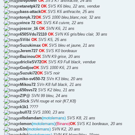
-
dfvpower
OK
SVS K7 anthracite, 24 ans
-
etanetpk72
OK
SVS K6 bleu, 22 ans, vendue
-
bass-attack
OK
SVS K6 anthracite, 25 ans
-
tonyk.72
OK
SVS 1000 bleu,blanc,noir, 32 ans
-
vince 72
OK
SVS K4 cuivre, 22 ans
-
joscor_16
OK
SVN K6, 21 ans
-
650SVdu72110
OK
SVN K6 gris/bleu clair, 30 ans
-
SVibi
OK
SVS K5, 25 ans
-
Suzukimax
OK
SVS bleu et jaune, 21 ans
-
Jerem727
OK
SVS K0 bordeaux
-
Bazinou
OK
SVN K9 grise, 20 ans
-
driclieSV72
OK
SVS K9 Full black, vendue
-
Godjoe
OK
SVS 1000 K6, 23 ans
-
Suzuki72
OK
SVS noir
-
niko-sv650-72
SVn K3 bleu, 20 ans
-
Mikou72
SVn K8 full black, 21 ans
-
650svs72
SVS K2 bleu, 21 ans
-
Z!P@
SVN 99 bleu, 24 ans
-
Slick
SVN rouge et noir (K7,K8)
-
k1k1
????
-
bull72
SVS 1000, 23 ans
-
vlbdamdam
(motolemans)
SVS K8, 21 ans
-
lemon
(motolemans)
(Binano)
OK
SVS K1 bordeaux, 20 ans
-
b3n
(motolemans)
SVN K2, 20 ans
-
kéké
(motolemans)
SVN K6 blanc/bleu, 19ans