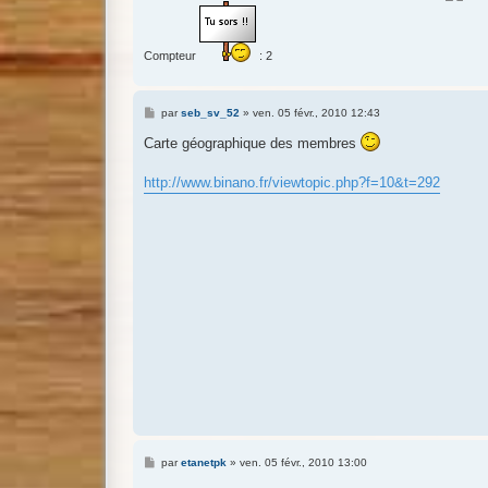
Compteur
: 2
M
par
seb_sv_52
»
ven. 05 févr., 2010 12:43
e
s
Carte géographique des membres
s
a
g
http://www.binano.fr/viewtopic.php?f=10&t=292
e
M
par
etanetpk
»
ven. 05 févr., 2010 13:00
e
s