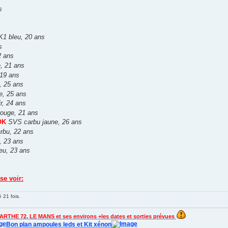
s
1 bleu, 20 ans
s
2 ans
, 21 ans
19 ans
 25 ans
e, 25 ans
r, 24 ans
rouge, 21 ans
OK
SVS carbu jaune, 26 ans
rbu, 22 ans
, 23 ans
eu, 23 ans
se voir:
 21 fois.
ARTHE 72, LE MANS et ses environs +les dates et sorties prévues
Bon plan ampoules leds et Kit xénon