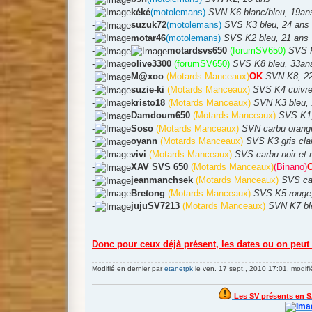
-
kéké
(motolemans)
SVN K6 blanc/bleu, 19an
-
suzuk72
(motolemans)
SVS K3 bleu, 24 ans
-
motar46
(motolemans)
SVS K2 bleu, 21 ans
-
motardsvs650
(forumSV650)
SVS K
-
olive3300
(forumSV650)
SVS K8 bleu, 33an
-
M@xoo
(Motards Manceaux)
OK
SVN K8, 2
-
suzie-ki
(Motards Manceaux)
SVS K4 cuivre
-
kristo18
(Motards Manceaux)
SVN K3 bleu, 
-
Damdoum650
(Motards Manceaux)
SVS K1,
-
Soso
(Motards Manceaux)
SVN carbu orang
-
oyann
(Motards Manceaux)
SVS K3 gris clai
-
vivi
(Motards Manceaux)
SVS carbu noir et 
-
XAV SVS 650
(Motards Manceaux)
(Binano)
-
jeanmanchsek
(Motards Manceaux)
SVS ca
-
Bretong
(Motards Manceaux)
SVS K5 rouge
-
jujuSV7213
(Motards Manceaux)
SVN K7 bl
Donc pour ceux déjà présent, les dates ou on peut 
Modifié en dernier par
etanetpk
le ven. 17 sept., 2010 17:01, modifié
Les SV présents en S