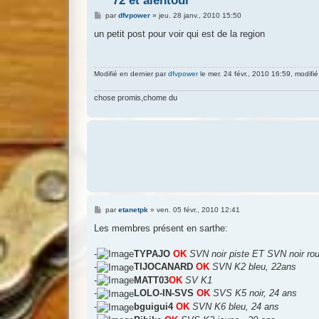
*** 72 et alentour ***
M
par
dfvpower
»
jeu. 28 janv., 2010 15:50
e
s
un petit post pour voir qui est de la region
s
a
g
e
Modifié en dernier par
dfvpower
le mer. 24 févr., 2010 16:59, modifié 
chose promis,chome du
M
par
etanetpk
»
ven. 05 févr., 2010 12:41
e
s
Les membres présent en sarthe:
s
a
g
-
TYPAJO
OK
SVN noir piste ET SVN noir ro
e
-
TIJOCANARD
OK
SVN K2 bleu, 22ans
-
MATT03
OK
SV K1
-
LOLO-IN-SVS
OK
SVS K5 noir, 24 ans
-
bguigui4
OK
SVN K6 bleu, 24 ans