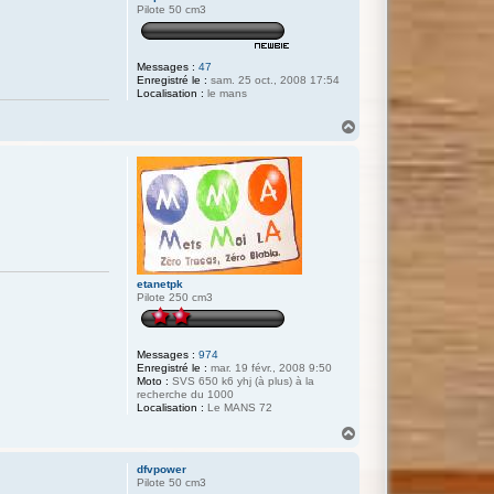
t
Pilote 50 cm3
Messages :
47
Enregistré le :
sam. 25 oct., 2008 17:54
Localisation :
le mans
H
a
u
t
etanetpk
Pilote 250 cm3
Messages :
974
Enregistré le :
mar. 19 févr., 2008 9:50
Moto :
SVS 650 k6 yhj (à plus) à la
recherche du 1000
Localisation :
Le MANS 72
H
a
u
dfvpower
t
Pilote 50 cm3