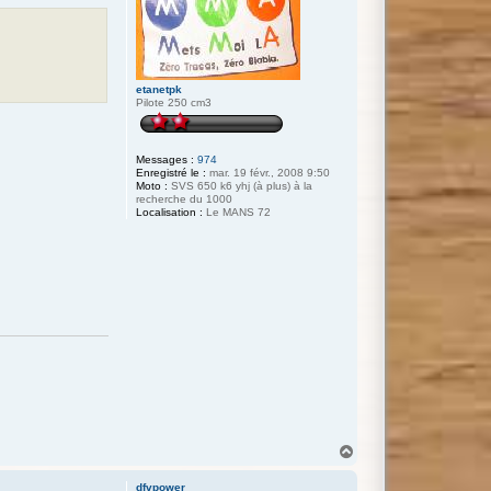
etanetpk
Pilote 250 cm3
Messages :
974
Enregistré le :
mar. 19 févr., 2008 9:50
Moto :
SVS 650 k6 yhj (à plus) à la
recherche du 1000
Localisation :
Le MANS 72
H
a
u
dfvpower