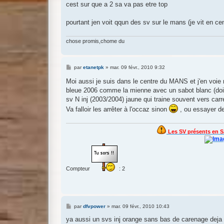
s
cest sur que a 2 sa va pas etre top
s
a
g
pourtant jen voit qqun des sv sur le mans (je vit en cent
e
chose promis,chome du
M
par
etanetpk
»
mar. 09 févr., 2010 9:32
e
s
Moi aussi je suis dans le centre du MANS et j'en voie
s
bleue 2006 comme la mienne avec un sabot blanc (doit h
a
g
sv N inj (2003/2004) jaune qui traine souvent vers carre
e
Va falloir les arrêter à l'occaz sinon
, ou essayer de
Les SV présents en S
Compteur
: 2
M
par
dfvpower
»
mar. 09 févr., 2010 10:43
e
s
ya aussi un svs inj orange sans bas de carenage deja 
s