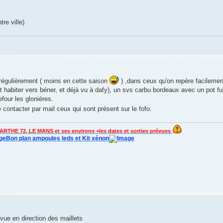
re ville)
 régulièrement ( moins en cette saison
) ,dans ceux qu'on repère facilemen
abiter vers béner, et déjà vu à dafy), un svs carbu bordeaux avec un pot ful
four les glonières.
 contacter par mail ceux qui sont présent sur le fofo.
ARTHE 72, LE MANS et ses environs +les dates et sorties prévues
Bon plan ampoules leds et Kit xénon
vue en direction des maillets