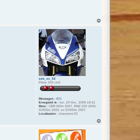
H
a
u
t
seb_sv_52
Pilote 250 cm3
Messages :
821
Enregistré le :
lun. 25 févr., 2008 19:41
Moto :
CBR 600rr 2007, RMZ 250 2006,
SV650n 2005, ex SV650n 2007
Localisation :
chaumont,52
H
a
u
t