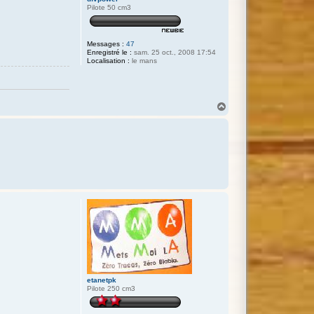
Pilote 50 cm3
Messages :
47
Enregistré le :
sam. 25 oct., 2008 17:54
Localisation :
le mans
H
a
u
t
etanetpk
Pilote 250 cm3