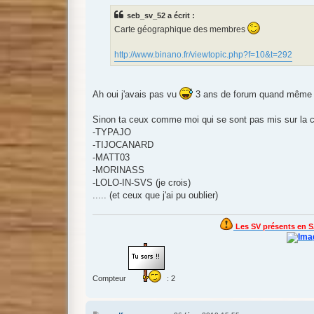
s
seb_sv_52 a écrit :
a
g
Carte géographique des membres
e
http://www.binano.fr/viewtopic.php?f=10&t=292
Ah oui j'avais pas vu
3 ans de forum quand mêm
Sinon ta ceux comme moi qui se sont pas mis sur la c
-TYPAJO
-TIJOCANARD
-MATT03
-MORINASS
-LOLO-IN-SVS (je crois)
..... (et ceux que j'ai pu oublier)
Les SV présents en S
Compteur
: 2