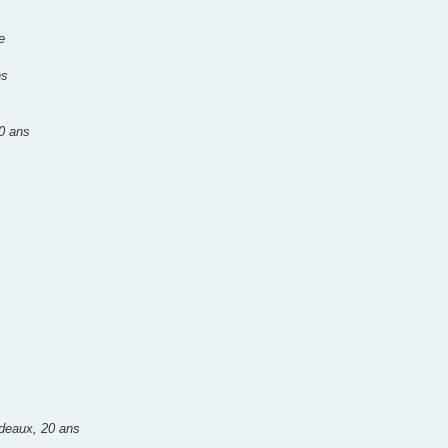
e
ns
30 ans
deaux, 20 ans