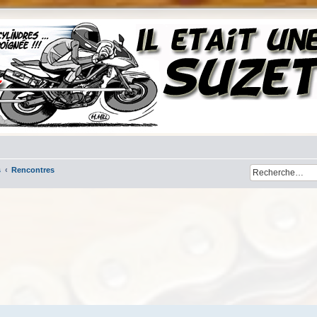
s
Rencontres
her
cherche avancée