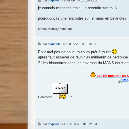
M
par
dfvpower
»
sam. 06 févr., 2010 15:55
e
s
je connais morinass mais il a revendu son sv N
s
a
g
pourquoi pas une rencontre sur le mans en binanote?
e
chose promis,chome du
M
par
etanetpk
»
lun. 08 févr., 2010 15:33
e
s
Pour moi pas de souci toujours prêt à rouler
s
après faut essayer de réunir un minimum de personne s
a
g
SI les binanottes dans les environs du MANS nous e
e
Les SV présents en S
Compteur
: 2
M
par
dfvpower
»
lun. 08 févr., 2010 21:23
e