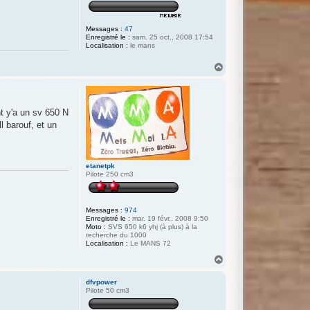
Messages :
47
Enregistré le :
sam. 25 oct., 2008 17:54
Localisation :
le mans
H
a
u
t
t y'a un sv 650 N
l barouf, et un
etanetpk
Pilote 250 cm3
Messages :
974
Enregistré le :
mar. 19 févr., 2008 9:50
Moto :
SVS 650 k6 yhj (à plus) à la
recherche du 1000
Localisation :
Le MANS 72
H
a
u
dfvpower
t
Pilote 50 cm3