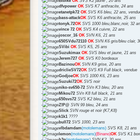
-
Bibike
OK
SVS K2 jaune , 20 ans
-
dfvpower
OK
SVS K7 anthracite, 24 ans
-
etanetpk72
OK
SVS K6 bleu, 22 ans, vendu
-
bass-attack
OK
SVS K6 anthracite, 25 ans
-
tonyk.72
OK
SVS 1000 bleu,blanc,noir, 32 a
-
vince 72
OK
SVS K4 cuivre, 22 ans
-
joscor_16
OK
SVN K6, 21 ans
-
650SVdu72110
OK
SVN K6 gris/bleu clair, 
-
SVibi
OK
SVS K5, 25 ans
-
Suzukimax
OK
SVS bleu et jaune, 21 ans
-
Jerem727
OK
SVS K0 bordeaux
-
Bazinou
OK
SVN K9 grise, 20 ans
-
driclieSV72
OK
SVS K9 Full black, vendue
-
Godjoe
OK
SVS 1000 K6, 23 ans
-
Suzuki72
OK
SVS noir
-
niko-sv650-72
SVn K3 bleu, 20 ans
-
Mikou72
SVn K8 full black, 21 ans
-
650svs72
SVS K2 bleu, 21 ans
-
Z!P@
SVN 99 bleu, 24 ans
-
Slick
SVN rouge et noir (K7,K8)
-
k1k1
????
-
bull72
SVS 1000, 23 ans
-
vlbdamdam
(motolemans)
SVS K8, 21 ans
-
lemon
(motolemans)
(Binano)
OK
SVS K1 bor
-
b3n
(motolemans)
SVN K2, 20 ans