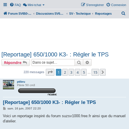
FAQ
Mini-tchat
S’enregistrer
Connexion
R
Forum SV650-SV1000
Discussions SV650 & SV1000 N/S
SV - Technique
Reportages
e
c
h
e
r
[Reportage] 650/1000 K3- : Régler le TPS
c
Rechercher
Recherche avancée
Répondre
h
e
Page
1
sur
15
1
2
3
4
5
15
Suivante
220 messages
…
r
ptibru
Pilote 50 cm3
[Reportage] 650/1000 K3- : Régler le TPS
M
sam. 16 juin, 2007 22:20
e
s
Voici un reportage inspiré du forum suzsv1000.free.fr ainsi que du manuel
s
d'atelier.
a
g
e