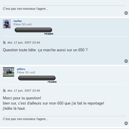
g
e
C'est pas moi monsieur l'agent...
nurbo
Pilote 50 cm3
M
dim. 17 juin, 2007 23:44
e
s
Question toute bête: ça marche aussi sur un 650 ?
s
a
g
e
ptibru
Pilote 50 cm3
M
dim. 17 juin, 2007 23:46
e
s
Merci pour ta question!
s
bien sur, c'est d'ailleurs sur mon 650 que j'ai fait le reportage!
a
g
j'édite là haut.
e
C'est pas moi monsieur l'agent...