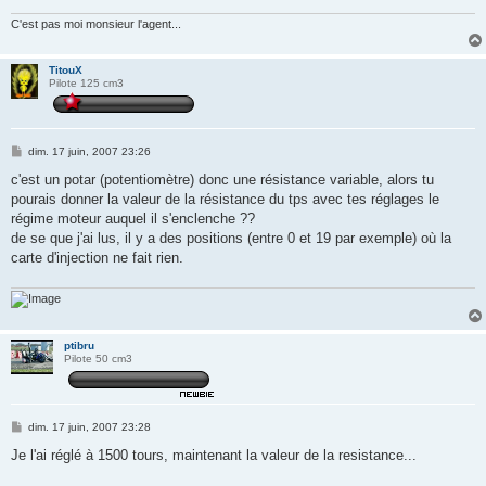
C'est pas moi monsieur l'agent...
TitouX
Pilote 125 cm3
M
dim. 17 juin, 2007 23:26
e
s
c'est un potar (potentiomètre) donc une résistance variable, alors tu
s
pourais donner la valeur de la résistance du tps avec tes réglages le
a
g
régime moteur auquel il s'enclenche ??
e
de se que j'ai lus, il y a des positions (entre 0 et 19 par exemple) où la
carte d'injection ne fait rien.
ptibru
Pilote 50 cm3
M
dim. 17 juin, 2007 23:28
e
s
Je l'ai réglé à 1500 tours, maintenant la valeur de la resistance...
s
a