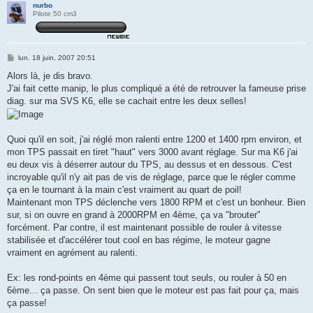
nurbo
Pilote 50 cm3
M
lun. 18 juin, 2007 20:51
e
s
Alors là, je dis bravo.
s
J'ai fait cette manip, le plus compliqué a été de retrouver la fameuse prise
a
g
diag. sur ma SVS K6, elle se cachait entre les deux selles!
e
Quoi qu'il en soit, j'ai réglé mon ralenti entre 1200 et 1400 rpm environ, et
mon TPS passait en tiret "haut" vers 3000 avant réglage. Sur ma K6 j'ai
eu deux vis à déserrer autour du TPS, au dessus et en dessous. C'est
incroyable qu'il n'y ait pas de vis de réglage, parce que le régler comme
ça en le tournant à la main c'est vraiment au quart de poil!
Maintenant mon TPS déclenche vers 1800 RPM et c'est un bonheur. Bien
sur, si on ouvre en grand à 2000RPM en 4ème, ça va "brouter"
forcément. Par contre, il est maintenant possible de rouler à vitesse
stabilisée et d'accélérer tout cool en bas régime, le moteur gagne
vraiment en agrément au ralenti.
Ex: les rond-points en 4ème qui passent tout seuls, ou rouler à 50 en
6ème... ça passe. On sent bien que le moteur est pas fait pour ça, mais
ça passe!