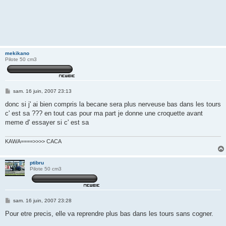
mekikano
Pilote 50 cm3
M
sam. 16 juin, 2007 23:13
e
s
donc si j' ai bien compris la becane sera plus nerveuse bas dans les tours
s
c' est sa ??? en tout cas pour ma part je donne une croquette avant
a
g
meme d' essayer si c' est sa
e
KAWA====>>>> CACA
ptibru
Pilote 50 cm3
M
sam. 16 juin, 2007 23:28
e
s
Pour etre precis, elle va reprendre plus bas dans les tours sans cogner.
s
a