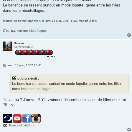
Le benefice se ressent surtout en mode lopette, genre entre les filles
dans les embouteillages...
Modifié en dernier par
ptibru
le dim. 17 juin, 2007 1:44, modifié 2 fois.
C'est pas moi monsieur l'agent...
Binano
Administrateur
M
sam. 16 juin, 2007 23:41
e
s
s
ptibru a écrit :
a
g
Le benefice se ressent surtout en mode lopette, genre entre les
filles
e
dans les embouteillages...
Tu vis où ? J'arrive !!! Y'a vraiment des embouteillages de filles chez toi
?!! :lol:
Single track mind ♪ ♫