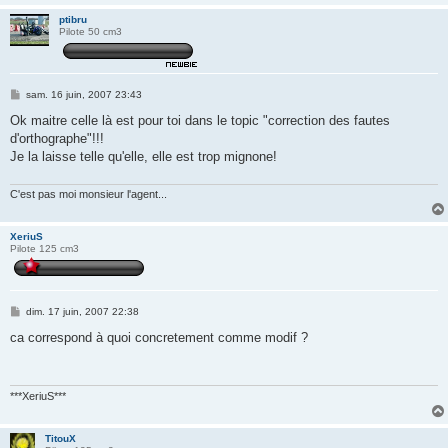
ptibru
Pilote 50 cm3
M
sam. 16 juin, 2007 23:43
e
s
Ok maitre celle là est pour toi dans le topic "correction des fautes
s
d'orthographe"!!!
a
g
Je la laisse telle qu'elle, elle est trop mignone!
e
C'est pas moi monsieur l'agent...
XeriuS
Pilote 125 cm3
M
dim. 17 juin, 2007 22:38
e
s
ca correspond à quoi concretement comme modif ?
s
a
g
e
***XeriuS***
TitouX