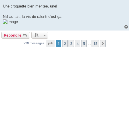
Une croquette bien méritée, une!
NB au fait, la vis de ralenti c'est ça:
Répondre
Page
1
sur
15
1
2
3
4
5
15
Suivante
220 messages
…