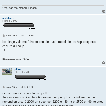
g
e
C'est pas moi monsieur l'agent...
mekikano
Pilote 50 cm3
M
sam. 16 juin, 2007 23:29
e
s
bon ba je vais me faire sa demain matin merci bien et hop croquette
s
desuite du coup
a
g
!!!
e
KAWA====>>>> CACA
ptibru
Pilote 50 cm3
M
sam. 16 juin, 2007 23:36
e
s
( icone trinquer ) pour la croquette!!!
s
Tu vas avoir un bi au fonctionnement un peu plus civilisé en bas, je
a
g
reprend en gros à 2000 en seconde, 2200 en 3ème et 2500 en 4ème avec
e
la demul d'origine, ce que je pouvais pas faire avant.