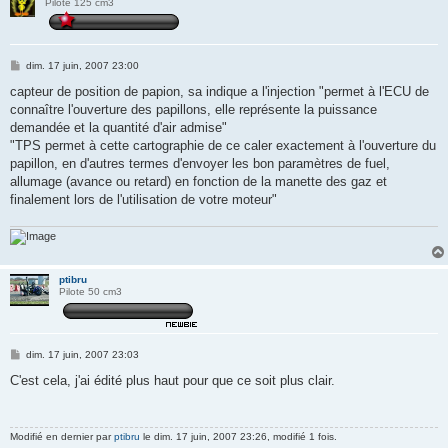
Pilote 125 cm3
M
dim. 17 juin, 2007 23:00
e
s
capteur de position de papion, sa indique a l'injection "permet à l'ECU de
s
connaître l'ouverture des papillons, elle représente la puissance
a
g
demandée et la quantité d'air admise"
e
"TPS permet à cette cartographie de ce caler exactement à l'ouverture du
papillon, en d'autres termes d'envoyer les bon paramètres de fuel,
allumage (avance ou retard) en fonction de la manette des gaz et
finalement lors de l'utilisation de votre moteur"
ptibru
Pilote 50 cm3
M
dim. 17 juin, 2007 23:03
e
s
C'est cela, j'ai édité plus haut pour que ce soit plus clair.
s
a
g
e
Modifié en dernier par
ptibru
le dim. 17 juin, 2007 23:26, modifié 1 fois.