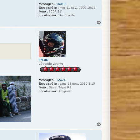
Messages :
16310
Enregistré le :
mer. 11 nov., 2009 16:13
Moto :
765R 21'
Localisation :
Sur une île
H
a
u
t
FrEdO
Légende vivante
Messages :
12424
Enregistré le :
sam. 13 nov., 2010 8:15
Moto :
Street Triple RS
Localisation :
Antipolis
H
a
u
t