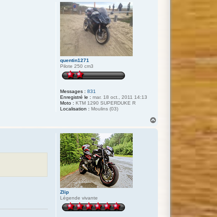
quentin1271
Pilote 250 cm3
Messages :
831
Enregistré le :
mar. 18 oct., 2011 14:13
Moto :
KTM 1290 SUPERDUKE R
Localisation :
Moulins (03)
H
a
u
t
Zlip
Légende vivante