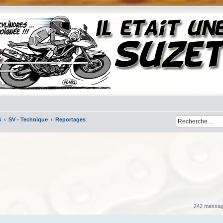
S
SV - Technique
Reportages
her
cherche avancée
242 messa