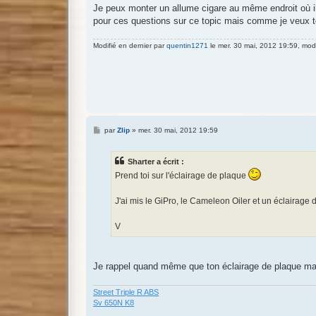
Je peux monter un allume cigare au même endroit où il
pour ces questions sur ce topic mais comme je veux tou
Modifié en dernier par
quentin1271
le mer. 30 mai, 2012 19:59, modif
M
par
Zlip
»
mer. 30 mai, 2012 19:59
e
s
s
Sharter a écrit :
a
g
Prend toi sur l'éclairage de plaque
e
J'ai mis le GiPro, le Cameleon Oiler et un éclairage 
V
Je rappel quand même que ton éclairage de plaque ma
Street Triple R ABS
Sv 650N K8