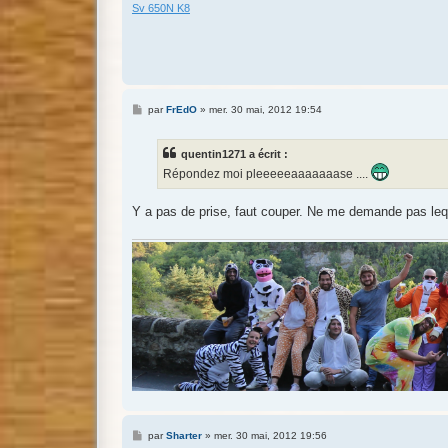
Sv 650N K8
M
par
FrEdO
»
mer. 30 mai, 2012 19:54
e
s
s
quentin1271 a écrit :
a
g
Répondez moi pleeeeeaaaaaaase ....
e
Y a pas de prise, faut couper. Ne me demande pas le
M
par
Sharter
»
mer. 30 mai, 2012 19:56
e