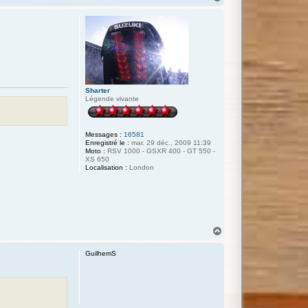
a
u
t
Sharter
Légende vivante
Messages :
16581
Enregistré le :
mar. 29 déc., 2009 11:39
Moto :
RSV 1000 - GSXR 400 - GT 550 -
XS 650
Localisation :
London
H
a
u
GuilhemS
t