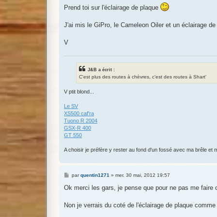
s
Prend toi sur l'éclairage de plaque
s
a
g
J'ai mis le GiPro, le Cameleon Oiler et un éclairage de
e
V
J&B a écrit :
C'est plus des routes à chèvres, c'est des routes à Shart'
V ptit blond...
Le SV
XS500 caf'ra
Tuono R 2004
GSX-R 400
GT 550
A choisir je préfère y rester au fond d'un fossé avec ma brêle et m
M
par
quentin1271
»
mer. 30 mai, 2012 19:57
e
s
Ok merci les gars, je pense que pour ne pas me faire chi
s
a
g
Non je verrais du coté de l'éclairage de plaque comme
e