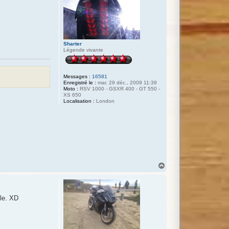
Sharter
Légende vivante
Messages :
16581
Enregistré le :
mar. 29 déc., 2009 11:39
Moto :
RSV 1000 - GSXR 400 - GT 550 -
XS 650
Localisation :
London
H
a
u
t
lle. XD