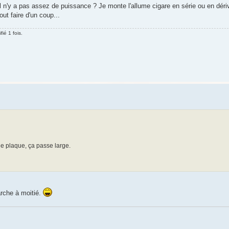
 n'y a pas assez de puissance ? Je monte l'allume cigare en série ou en déri
t faire d'un coup...
ié 1 fois.
de plaque, ça passe large.
rche à moitié.