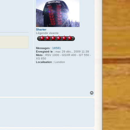
Sharter
Légende vivante
Messages :
16581
Enregistré le :
mar. 29 déc., 2009 11:39
Moto :
RSV 1000 - GSXR 400 - GT 550 -
XS 650
Localisation :
London
H
a
u
t