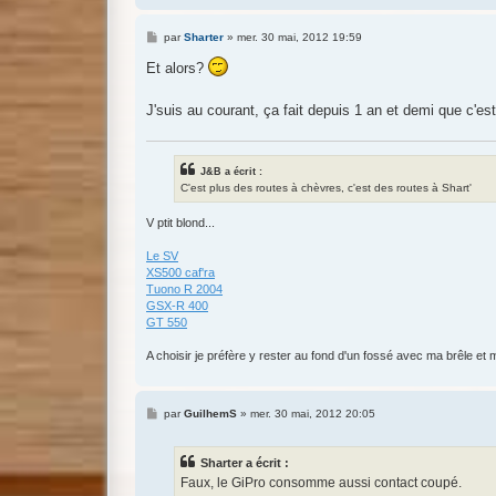
M
par
Sharter
»
mer. 30 mai, 2012 19:59
e
s
Et alors?
s
a
g
J'suis au courant, ça fait depuis 1 an et demi que c'
e
J&B a écrit :
C'est plus des routes à chèvres, c'est des routes à Shart'
V ptit blond...
Le SV
XS500 caf'ra
Tuono R 2004
GSX-R 400
GT 550
A choisir je préfère y rester au fond d'un fossé avec ma brêle et m
M
par
GuilhemS
»
mer. 30 mai, 2012 20:05
e
s
s
Sharter a écrit :
a
g
Faux, le GiPro consomme aussi contact coupé.
e