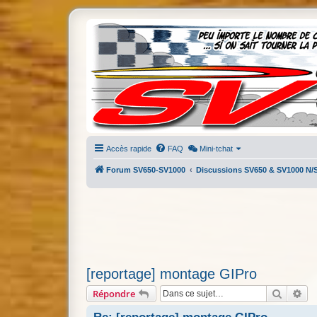
Accès rapide
FAQ
Mini-tchat
Forum SV650-SV1000
Discussions SV650 & SV1000 N/
[reportage] montage GIPro
Recherc
Re
Répondre