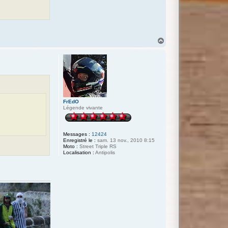
H
a
u
t
FrEdO
Légende vivante
Messages :
12424
Enregistré le :
sam. 13 nov., 2010 8:15
Moto :
Street Triple RS
Localisation :
Antipolis