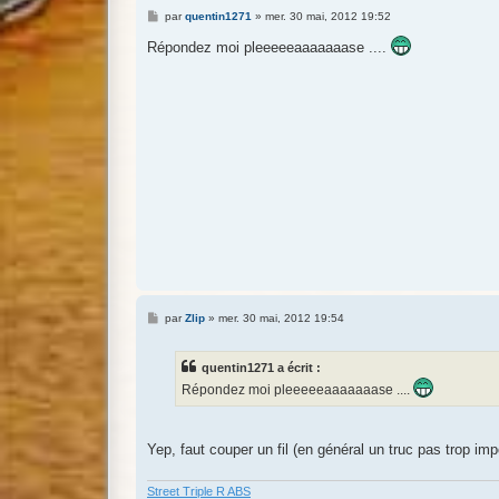
M
par
quentin1271
»
mer. 30 mai, 2012 19:52
e
s
Répondez moi pleeeeeaaaaaaase ....
s
a
g
e
M
par
Zlip
»
mer. 30 mai, 2012 19:54
e
s
s
quentin1271 a écrit :
a
g
Répondez moi pleeeeeaaaaaaase ....
e
Yep, faut couper un fil (en général un truc pas trop imp
Street Triple R ABS