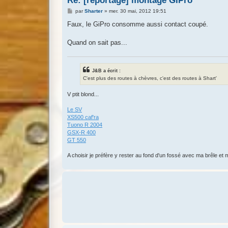
Re: [reportage] montage GIPro
M
par
Sharter
»
mer. 30 mai, 2012 19:51
e
s
Faux, le GiPro consomme aussi contact coupé.
s
a
g
Quand on sait pas...
e
J&B a écrit :
C'est plus des routes à chèvres, c'est des routes à Shart'
V ptit blond...
Le SV
XS500 caf'ra
Tuono R 2004
GSX-R 400
GT 550
A choisir je préfère y rester au fond d'un fossé avec ma brêle et m