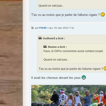
Quand on sait pas...
T'as vu au moins que je parler de l'allume cigare ?
M
par
FrEdO
»
jeu. 31 mai, 2012 7:11
e
s
s
GuilhemS a écrit :
a
g
e
Sharter a écrit :
Faux, le GiPro consomme aussi contact coupé.
Quand on sait pas...
T'as vu au moins que je parler de l'allume cigare ?
Il avait les cheveux devant les yeux