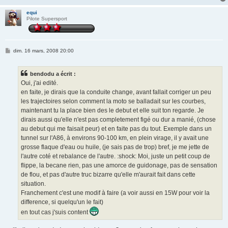
equi
Pilote Supersport
M
dim. 16 mars, 2008 20:00
e
s
s
bendodu a écrit :
a
g
Oui, j'ai edité.
e
en faite, je dirais que la conduite change, avant fallait corriger un peu
les trajectoires selon comment la moto se balladait sur les courbes,
maintenant tu la place bien des le debut et elle suit ton regarde. Je
dirais aussi qu'elle n'est pas completement figé ou dur a manié, (chose
au debut qui me faisait peur) et en faite pas du tout. Exemple dans un
tunnel sur l'A86, à environs 90-100 km, en plein virage, il y avait une
grosse flaque d'eau ou huile, (je sais pas de trop) bref, je me jette de
l'autre coté et rebalance de l'autre. :shock: Moi, juste un petit coup de
flippe, la becane rien, pas une amorce de guidonage, pas de sensation
de flou, et pas d'autre truc bizarre qu'elle m'aurait fait dans cette
situation.
Franchement c'est une modif à faire (a voir aussi en 15W pour voir la
difference, si quelqu'un le fait)
en tout cas j'suis content