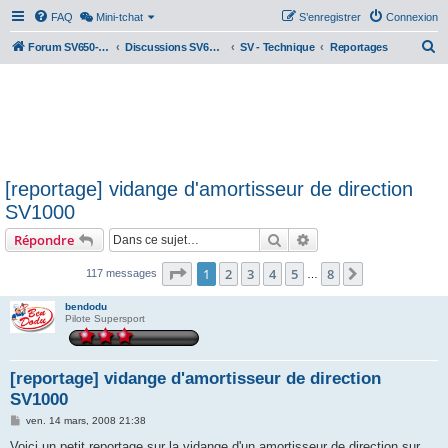
FAQ
Mini-tchat
S’enregistrer
Connexion
R
Forum SV650-SV1000
Discussions SV650 & SV1000 N/S
SV - Technique
Reportages
e
c
h
e
r
[reportage] vidange d'amortisseur de direction
c
SV1000
h
Rechercher
Recherche avancée
Répondre
e
r
Page
1
sur
8
1
2
3
4
5
8
Suivante
117 messages
…
bendodu
Pilote Supersport
[reportage] vidange d'amortisseur de direction
SV1000
M
ven. 14 mars, 2008 21:38
e
s
Voici un petit reportage sur la vidange d'un amortisseur de direction sur