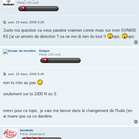
Pilote 125 cm3
M
sam. 15 mars, 2008 0:26
e
s
Juste ma question va vous paraitre vraimen conne mais sur mon SVN650
s
K5 j'ai un amorto de direction ? sa ne me di rien du tout !!
ops:
ops:
a
g
e
Kulgon
Pilote 125 cm3
M
sam. 15 mars, 2008 0:46
e
s
non tu n'en as pas
s
a
g
seulement sur la 1000 N ou S
e
merci pour ce topic, je vais me lancer dans le changement de l'huile j'en
ai marre que sa ce dandine.
bendodu
Pilote Supersport