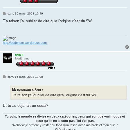
M
sam. 15 mars, 2008 10:49
e
s
T'a raison j'ai oublier de dire qu'a l'origine c'est du 5W.
s
a
g
e
http://bddphoto.wordpress.com
SV6.5
Modérateur
M
sam. 15 mars, 2008 19:08
e
s
s
bendodu a écrit :
a
g
T'a raison j'ai oublier de dire qu'a l'origine c'est du 5W.
e
Et tu as deja fait un essai?
Tu vois, le monde se divise en deux catégories, ceux qui sont de vrai modos et
ceux qu'ils ne le sont pas. Toi t'es pas.
"A choisir je préfère y rester au fond d'un fossé avec ma brêle et mon cuir..."
Kip's signature