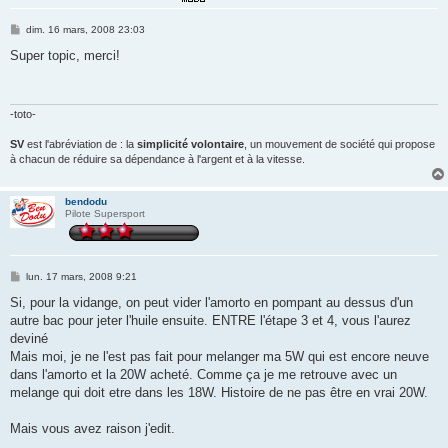
M
dim. 16 mars, 2008 23:03
e
s
Super topic, merci!
s
a
g
e
-toto-
SV
est l'abréviation de : la
simplicité volontaire
, un mouvement de société qui propose
à chacun de réduire sa dépendance à l'argent et à la vitesse.
bendodu
Pilote Supersport
M
lun. 17 mars, 2008 9:21
e
s
Si, pour la vidange, on peut vider l'amorto en pompant au dessus d'un
s
autre bac pour jeter l'huile ensuite. ENTRE l'étape 3 et 4, vous l'aurez
a
g
deviné
e
Mais moi, je ne l'est pas fait pour melanger ma 5W qui est encore neuve
dans l'amorto et la 20W acheté. Comme ça je me retrouve avec un
melange qui doit etre dans les 18W. Histoire de ne pas être en vrai 20W.
Mais vous avez raison j'edit.