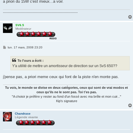
a priori du 15W c'est mieux...a voir.
---------------------------------------------------------------
SV6.5
Modérateur
M
lun. 17 mars, 2008 23:20
e
s
s
To l'ours a écrit :
a
g
Y'a utilité de mettre un amortisseur de direction sur un SvS 650??
e
j'pense pas, a priori meme ceux qui font de la piste n'en monte pas.
Tu vois, le monde se divise en deux catégories, ceux qui sont de vrai modos et
ceux qu'ils ne le sont pas. Toi t'es pas.
"A choisir je préfère y rester au fond d'un fossé avec ma brêle et mon cuir..."
Kip's signature
Chandrase
Légende vivante