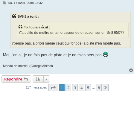
M
lun. 17 mars, 2008 23:32
e
s
s
SV6.5 a écrit :
a
g
e
To l'ours a écrit :
Y'a utilité de mettre un amortisseur de direction sur un SvS 650??
j'pense pas, a priori meme ceux qui font de la piste n'en monte pas.
Moi, j'en ai, je ne fais pas de piste et je ne m'en sers pas
Monde de merde. (George Abitbol)
Répondre
Page
1
sur
8
1
2
3
4
5
8
Suivante
117 messages
…