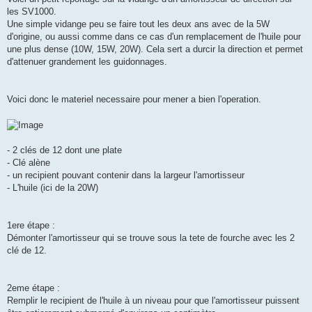
s
les SV1000.
a
g
Une simple vidange peu se faire tout les deux ans avec de la 5W
e
d'origine, ou aussi comme dans ce cas d'un remplacement de l'huile pour
une plus dense (10W, 15W, 20W). Cela sert a durcir la direction et permet
d'attenuer grandement les guidonnages.
Voici donc le materiel necessaire pour mener a bien l'operation.
- 2 clés de 12 dont une plate
- Clé alène
- un recipient pouvant contenir dans la largeur l'amortisseur
- L'huile (ici de la 20W)
1ere étape :
Démonter l'amortisseur qui se trouve sous la tete de fourche avec les 2
clé de 12.
2eme étape :
Remplir le recipient de l'huile à un niveau pour que l'amortisseur puissent