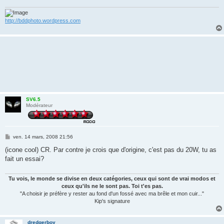
http://bddphoto.wordpress.com
SV6.5
Modérateur
M
ven. 14 mars, 2008 21:56
e
s
(icone cool) CR. Par contre je crois que d'origine, c'est pas du 20W, tu as
s
fait un essai?
a
g
e
Tu vois, le monde se divise en deux catégories, ceux qui sont de vrai modos et
ceux qu'ils ne le sont pas. Toi t'es pas.
"A choisir je préfère y rester au fond d'un fossé avec ma brêle et mon cuir..."
Kip's signature
dredgerboy