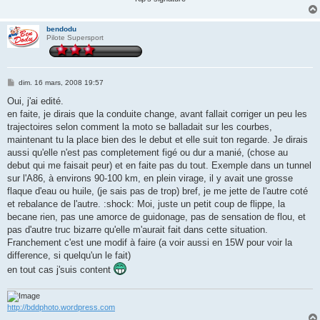
bendodu
Pilote Supersport
M
dim. 16 mars, 2008 19:57
e
s
Oui, j'ai edité.
s
en faite, je dirais que la conduite change, avant fallait corriger un peu les
a
g
trajectoires selon comment la moto se balladait sur les courbes,
e
maintenant tu la place bien des le debut et elle suit ton regarde. Je dirais
aussi qu'elle n'est pas completement figé ou dur a manié, (chose au
debut qui me faisait peur) et en faite pas du tout. Exemple dans un tunnel
sur l'A86, à environs 90-100 km, en plein virage, il y avait une grosse
flaque d'eau ou huile, (je sais pas de trop) bref, je me jette de l'autre coté
et rebalance de l'autre. :shock: Moi, juste un petit coup de flippe, la
becane rien, pas une amorce de guidonage, pas de sensation de flou, et
pas d'autre truc bizarre qu'elle m'aurait fait dans cette situation.
Franchement c'est une modif à faire (a voir aussi en 15W pour voir la
difference, si quelqu'un le fait)
en tout cas j'suis content
http://bddphoto.wordpress.com