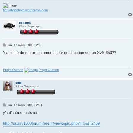
http://bddphoto.wordpress.com
To l'ours
Pilote Supersport
M
lun. 17 mars, 2008 22:30
e
s
Y'a utilité de mettre un amortisseur de direction sur un SvS 650??
s
a
g
e
Projet Ourson
Projet Ourson
equi
Pilote Supersport
M
lun. 17 mars, 2008 22:34
e
s
y'a d'autres tests ici :
s
a
g
http://suzsv1000forum.free.fr/viewtopic.php?f=3&t=2469
e