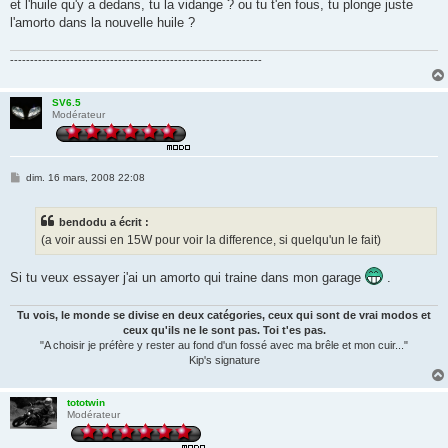
et l'huile qu'y a dedans, tu la vidange ? ou tu t'en fous, tu plonge juste
l'amorto dans la nouvelle huile ?
---------------------------------------------------------------
SV6.5
Modérateur
M
dim. 16 mars, 2008 22:08
e
s
s
bendodu a écrit :
a
g
(a voir aussi en 15W pour voir la difference, si quelqu'un le fait)
e
Si tu veux essayer j'ai un amorto qui traine dans mon garage
.
Tu vois, le monde se divise en deux catégories, ceux qui sont de vrai modos et
ceux qu'ils ne le sont pas. Toi t'es pas.
"A choisir je préfère y rester au fond d'un fossé avec ma brêle et mon cuir..."
Kip's signature
tototwin
Modérateur