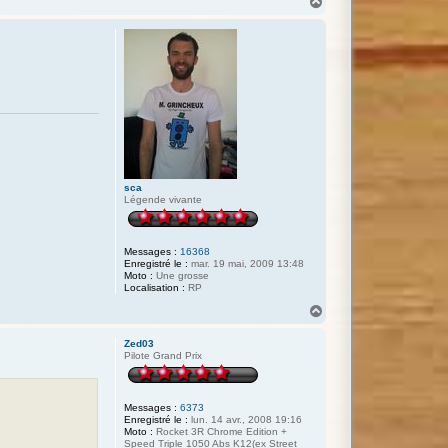
H
a
u
t
sca
Légende vivante
Messages :
16368
Enregistré le :
mar. 19 mai, 2009 13:48
Moto :
Une grosse
Localisation :
RP
H
a
u
Zed03
t
Pilote Grand Prix
Messages :
6373
Enregistré le :
lun. 14 avr., 2008 19:16
Moto :
Rocket 3R Chrome Edition +
Speed Triple 1050 Abs K12(ex Street