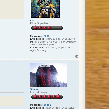
turt
Pilote Superbike
Messages :
4840
Enregistré le :
sam. 18 oct., 2008 22:43
Moto :
SV650 S K4 YU9 "Pearl Orpiment
Yellow" qui roule plus
Localisation :
Jurançon, au pied des
Pyrénées (64)
H
a
u
t
Sharter
Légende vivante
Messages :
16581
Enregistré le :
mar. 29 déc., 2009 11:39