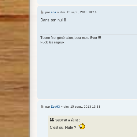
M
par
sca
»
dim. 15 sept., 2013 10:14
e
s
Dans ton nul !!!
s
a
g
e
Tuono first génération, best moto Ever !!!
Fuck les rageux.
M
par
Zed03
»
dim. 15 sept., 2013 13:33
e
s
s
SeBTiK a écrit :
a
g
C'est où, Nulé ?
e