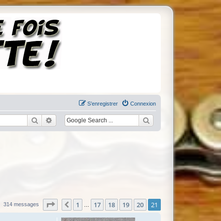
S’enregistrer
Connexion
Rechercher
Recherche avancée
Page
21
sur
21
1
17
18
19
20
21
Précédente
314 messages
…