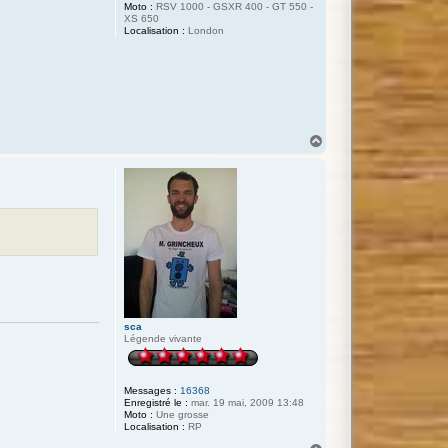
Moto :
RSV 1000 - GSXR 400 - GT 550 -
XS 650
Localisation :
London
H
a
u
t
sca
Légende vivante
Messages :
16368
Enregistré le :
mar. 19 mai, 2009 13:48
Moto :
Une grosse
Localisation :
RP