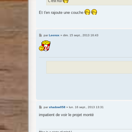
C'est nul
Et t'en rajoute une couche
M
par
Leenox
»
dim. 15 sept., 2013 16:43
e
s
s
a
g
e
M
par
shadow058
»
lun. 16 sept., 2013 13:31
e
s
impatient de voir le projet monté
s
a
g
e
Bike is a state of mind !