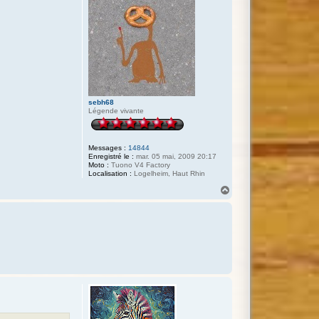
sebh68
Légende vivante
Messages :
14844
Enregistré le :
mar. 05 mai, 2009 20:17
Moto :
Tuono V4 Factory
Localisation :
Logelheim, Haut Rhin
H
a
u
t