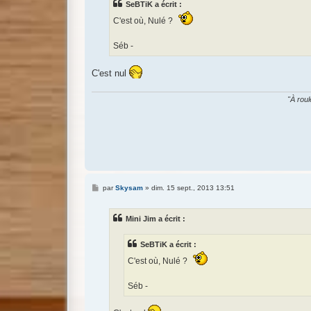
SeBTiK a écrit :
a
g
C'est où, Nulé ?
e
Séb -
C'est nul
"À roul
M
par
Skysam
»
dim. 15 sept., 2013 13:51
e
s
s
Mini Jim a écrit :
a
g
e
SeBTiK a écrit :
C'est où, Nulé ?
Séb -