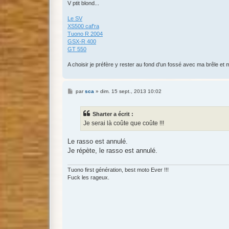
V ptit blond...
Le SV
XS500 caf'ra
Tuono R 2004
GSX-R 400
GT 550
A choisir je préfère y rester au fond d'un fossé avec ma brêle et m
M
par
sca
»
dim. 15 sept., 2013 10:02
e
s
s
Sharter a écrit :
a
g
Je serai là coûte que coûte !!!
e
Le rasso est annulé.
Je répète, le rasso est annulé.
Tuono first génération, best moto Ever !!!
Fuck les rageux.