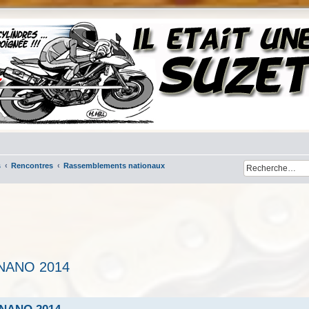
s
Rencontres
Rassemblements nationaux
INANO 2014
cher
cherche avancée