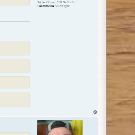
Triple K7 - ex 650 SvS K3)
Localisation :
Auvergne
H
a
u
t