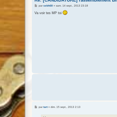
Re: [CANDIDATURE] rassemblement B
M
par
sebh68
»
sam. 14 sept., 2013 23:18
e
s
Va voir tes MP toi
s
a
g
e
M
par
turt
»
dim. 15 sept., 2013 2:13
e
s
s