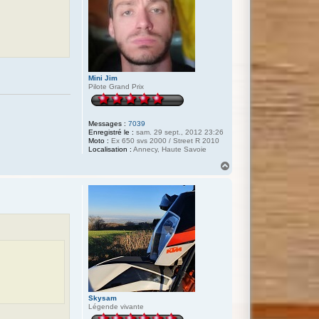
Mini Jim
Pilote Grand Prix
Messages :
7039
Enregistré le :
sam. 29 sept., 2012 23:26
Moto :
Ex 650 svs 2000 / Street R 2010
Localisation :
Annecy, Haute Savoie
H
a
u
t
Skysam
Légende vivante