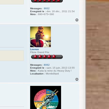
Messages :
9932
Enregistré le :
dim. 18 déc., 2011 21:54
Moto :
690+675+390
H
a
u
t
Leenox
Pilote Grand Prix
Messages :
8062
Enregistré le :
sam. 15 juin, 2013 13:55
Moto :
Katia la reine du Heavy Duty !
Localisation :
Montbéliard
H
a
u
t