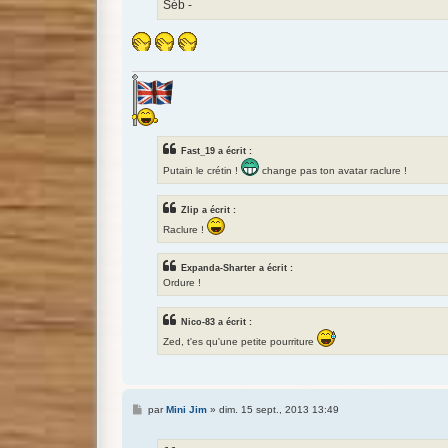
Séb -
Fast_19 a écrit :
Putain le crétin !
change pas ton avatar raclure !
Zlip a écrit :
Raclure !
Expanda-Sharter a écrit :
Ordure !
Nico-83 a écrit :
Zed, t'es qu'une petite pourriture
M
par
Mini Jim
»
dim. 15 sept., 2013 13:49
e
s
s