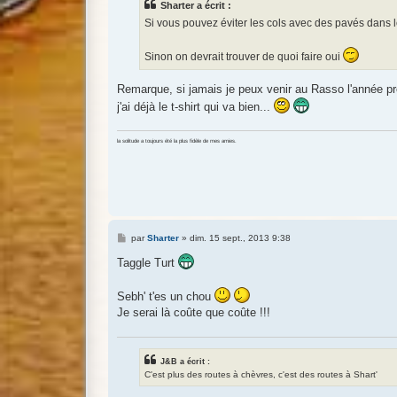
Sharter a écrit :
a
g
Si vous pouvez éviter les cols avec des pavés dans 
e
Sinon on devrait trouver de quoi faire oui
Remarque, si jamais je peux venir au Rasso l'année p
j'ai déjà le t-shirt qui va bien...
la solitude a toujours été la plus fidèle de mes amies.
M
par
Sharter
»
dim. 15 sept., 2013 9:38
e
s
Taggle Turt
s
a
g
Sebh' t'es un chou
e
Je serai là coûte que coûte !!!
J&B a écrit :
C'est plus des routes à chèvres, c'est des routes à Shart'