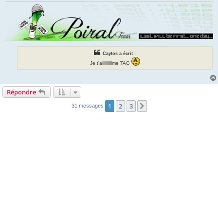
e
Caytos a écrit :
Je t'aiiiiiiiiiime TAG
Répondre
1
2
3
Suivante
31 messages