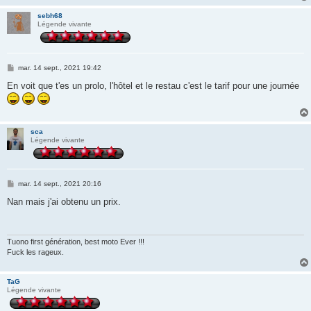
sebh68
Légende vivante
M
mar. 14 sept., 2021 19:42
e
s
En voit que t'es un prolo, l'hôtel et le restau c'est le tarif pour une journée
s
a
g
e
sca
Légende vivante
M
mar. 14 sept., 2021 20:16
e
s
Nan mais j'ai obtenu un prix.
s
a
g
e
Tuono first génération, best moto Ever !!!
Fuck les rageux.
TaG
Légende vivante