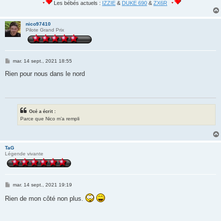
Les bébés actuels :
IZZIE
&
DUKE 690
&
ZX6R
nico97410
Pilote Grand Prix
M
mar. 14 sept., 2021 18:55
e
s
Rien pour nous dans le nord
s
a
g
e
Océ a écrit :
Parce que Nico m’a rempli
TaG
Légende vivante
M
mar. 14 sept., 2021 19:19
e
s
Rien de mon côté non plus.
s
a
g
e