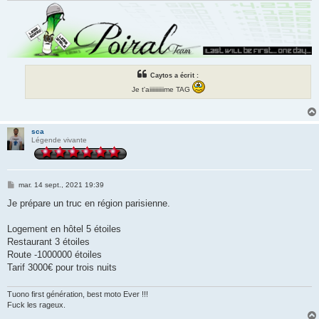
Caytos a écrit :
Je t'aiiiiiiiiiime TAG
sca
Légende vivante
M
mar. 14 sept., 2021 19:39
e
s
Je prépare un truc en région parisienne.
s
a
g
Logement en hôtel 5 étoiles
e
Restaurant 3 étoiles
Route -1000000 étoiles
Tarif 3000€ pour trois nuits
Tuono first génération, best moto Ever !!!
Fuck les rageux.