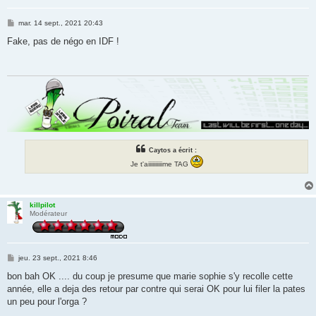
M
mar. 14 sept., 2021 20:43
e
s
Fake, pas de négo en IDF !
s
a
g
e
Caytos a écrit :
Je t'aiiiiiiiiiime TAG
killpilot
Modérateur
M
jeu. 23 sept., 2021 8:46
e
s
bon bah OK .... du coup je presume que marie sophie s'y recolle cette
s
année, elle a deja des retour par contre qui serai OK pour lui filer la pates
a
g
un peu pour l'orga ?
e