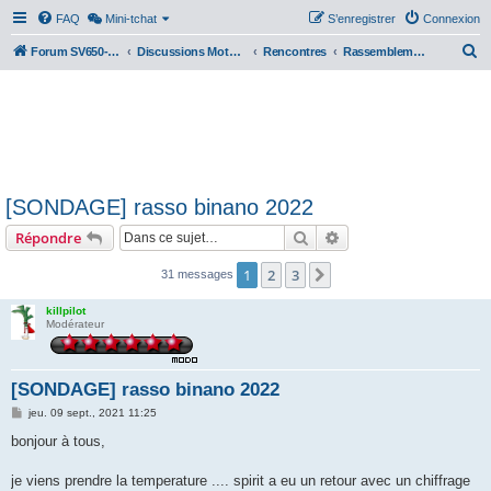
FAQ
Mini-tchat
S’enregistrer
Connexion
R
Forum SV650-SV1000
Discussions Motos & Motard(e)s
Rencontres
Rassemblements nationaux
e
c
h
e
r
[SONDAGE] rasso binano 2022
c
Rechercher
Recherche avancée
Répondre
h
e
1
2
3
Suivante
31 messages
r
killpilot
Modérateur
[SONDAGE] rasso binano 2022
M
jeu. 09 sept., 2021 11:25
e
s
bonjour à tous,
s
a
g
je viens prendre la temperature .... spirit a eu un retour avec un chiffrage
e