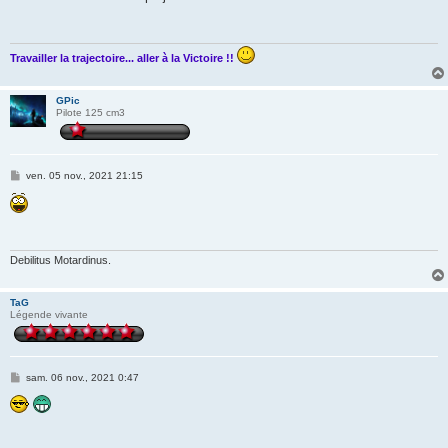
s
a
g
e
Travailler la trajectoire... aller à la Victoire !!
GPic
Pilote 125 cm3
M
ven. 05 nov., 2021 21:15
e
s
s
a
g
e
Debilitus Motardinus.
TaG
Légende vivante
M
sam. 06 nov., 2021 0:47
e
s
s
a
g