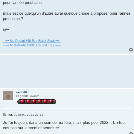
pour l'année prochaine,
mais est ce quelqu'un d'autre aurai quelque chose à proposer pour l'année
prochaine ?
@+
--== Ma Ducati 848 Evo Black Steal ==--
--== Multistrada 1260 S Grand Tour ==--
sebh68
Légende vivante
M
jeu. 09 sept., 2021 23:31
e
s
Je l'ai toujours dans un coin de ma tête, mais plus pour 2022... En tout
s
cas pas sur le premier semestre.
a
g