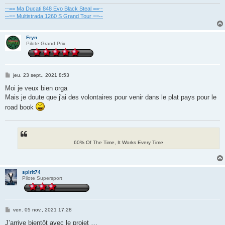
--== Ma Ducati 848 Evo Black Steal ==--
--== Multistrada 1260 S Grand Tour ==--
Fryn
Pilote Grand Prix
M
jeu. 23 sept., 2021 8:53
e
s
Moi je veux bien orga
s
Mais je doute que j'ai des volontaires pour venir dans le plat pays pour le
a
g
road book
e
60% Of The Time, It Works Every Time
spirit74
Pilote Supersport
M
ven. 05 nov., 2021 17:28
e
s
J’arrive bientôt avec le projet …