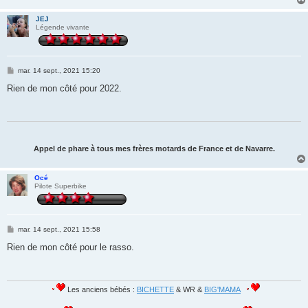
e
JEJ
Légende vivante
M
mar. 14 sept., 2021 15:20
e
s
Rien de mon côté pour 2022.
s
a
g
e
Appel de phare à tous mes frères motards de France et de Navarre.
Océ
Pilote Superbike
M
mar. 14 sept., 2021 15:58
e
s
Rien de mon côté pour le rasso.
s
a
g
e
Les anciens bébés :
BICHETTE
& WR &
BIG'MAMA