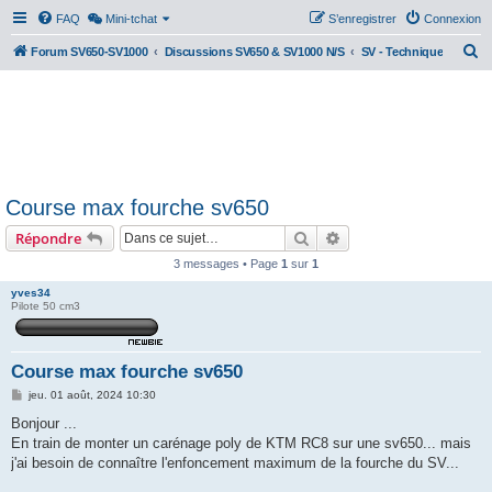
FAQ
Mini-tchat
S’enregistrer
Connexion
R
Forum SV650-SV1000
Discussions SV650 & SV1000 N/S
SV - Technique
e
c
h
e
r
Course max fourche sv650
c
Rechercher
Recherche avancée
Répondre
h
e
3 messages • Page
1
sur
1
r
yves34
Pilote 50 cm3
Course max fourche sv650
M
jeu. 01 août, 2024 10:30
e
s
Bonjour ...
s
En train de monter un carénage poly de KTM RC8 sur une sv650... mais
a
g
j'ai besoin de connaître l'enfoncement maximum de la fourche du SV...
e