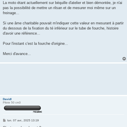
La moto étant actuellement sur béquille d'atelier et bien démontée, je n'ai
pas la possibilité de mettre un rilsan et de mesurer moi même sur un
freinage...
Si une âme charitable pouvait m'indiquer cette valeur en mesurant à partir
du dessous de la fixation du té inférieur sur le tube de fourche, histoire
d'avoir une référence...
Pour l'instant c'est la fourche d'origine...
Merci d'avance...
Davidl
Pilote 50 cm3
M
lun. 07 avr., 2025 13:19
e
s