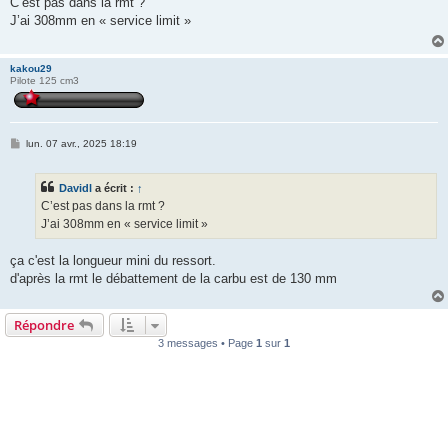
C’est pas dans la rmt ?
s
J’ai 308mm en « service limit »
a
g
e
kakou29
Pilote 125 cm3
M
lun. 07 avr., 2025 18:19
e
s
s
Davidl
a écrit :
↑
a
g
C’est pas dans la rmt ?
e
J’ai 308mm en « service limit »
ça c'est la longueur mini du ressort.
d'après la rmt le débattement de la carbu est de 130 mm
Répondre
3 messages • Page
1
sur
1