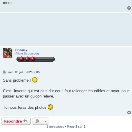
merci
Bricomy
Pilote Supersport
M
sam. 05 juil., 2025 9:05
e
s
Sans problème !
s
a
g
C'est l'inverse qui est plus dur car il faut rallonger les câbles et tuyau pour
e
passer avec un guidon relevé.
Tu nous feras des photos
Répondre
2 messages • Page
1
sur
1