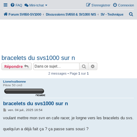
FAQ
Mini-tchat
S’enregistrer
Connexion
R
Forum SV650-SV1000
Discussions SV650 & SV1000 N/S
SV - Technique
e
c
h
e
r
bracelets du svs1000 sur n
c
Rechercher
Recherche avancée
Répondre
h
e
2 messages • Page
1
sur
1
r
Lionelvalbonne
Pilote 50 cm3
bracelets du svs1000 sur n
M
ven. 04 juil., 2025 16:54
e
s
voulant mettre mon svn en cafe racer, je lorgne vers les bracelets du svs.
s
a
g
quelqu'un a déjà fait ça ? ça passe sans souci ?
e