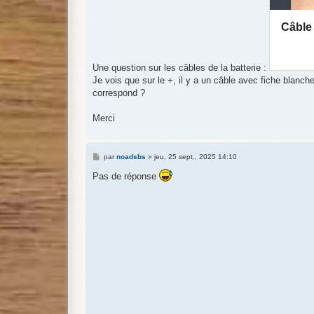
Une question sur les câbles de la batterie :
Je vois que sur le +, il y a un câble avec fiche blanche
correspond ?
Merci
M
par
noadsbs
»
jeu. 25 sept., 2025 14:10
e
s
Pas de réponse
s
a
g
e