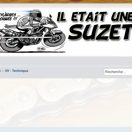
S
SV - Technique
her
cherche avancée