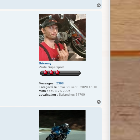
H
a
u
t
Bricomy
Pilote Supersport
Messages :
2398
Enregistré le :
mar. 22 sept., 2020 16:10
Moto :
650 SVS 2006
Localisation :
Sallanches 74700
H
a
u
t