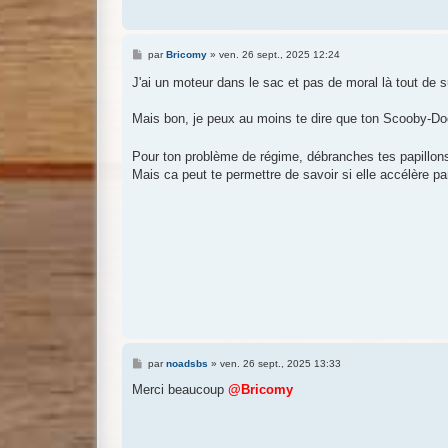
M
par
Bricomy
»
ven. 26 sept., 2025 12:24
e
s
J'ai un moteur dans le sac et pas de moral là tout de s
s
a
g
Mais bon, je peux au moins te dire que ton Scooby-Doo
e
Pour ton problème de régime, débranches tes papillon
Mais ca peut te permettre de savoir si elle accélère p
M
par
noadsbs
»
ven. 26 sept., 2025 13:33
e
s
Merci beaucoup
@Bricomy
s
a
g
e