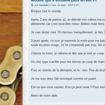
Moteur qui s’emballe puis erreur FI
M
par
noadsbs
»
sam. 20 sept., 2025 0:07
e
s
Bonjour tout le monde,
s
a
g
Après 2 ans de permis a2, je débride moi même ma svs65
e
débranche car c’est peut-être mieux (bêtise mais bon).
Je vais tester mes 70 chevaux tranquillement, je fais 
3 jours après, ce soir, je reprends la moto pour me ba
seule en plein virage. Je ne comprends pas trop, les 
J’éteins la moto, je rallume et dès que je met un coup 
Un chic type s’arrête pour me donner un coup de main et 
Puis on retente de la démarrer, et la : rien. Pas de 
Je me suis donc fait remorqué comme un puant.
Est-ce que vous sauriez d’où ça peut venir ? Pour moi
Merci de votre aide.