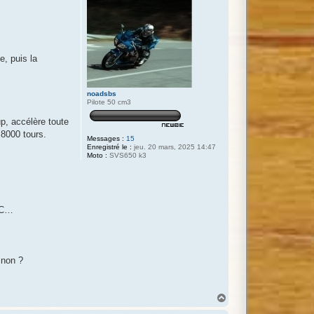
e, puis la
noadsbs
Pilote 50 cm3
p, accélère toute
 8000 tours.
Messages :
15
Enregistré le :
jeu. 20 mars, 2025 14:47
Moto :
SVS650 k3
HEC…
 non ?
H
a