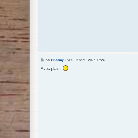
M
par
Bricomy
»
ven. 26 sept., 2025 17:24
e
s
Avec plaisir
s
a
g
e