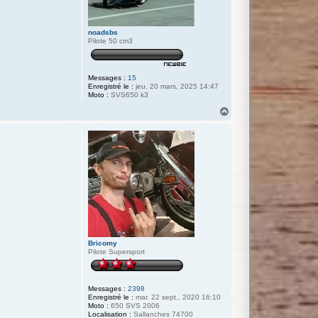
noadsbs
Pilote 50 cm3
Messages :
15
Enregistré le :
jeu. 20 mars, 2025 14:47
Moto :
SVS650 k3
H
a
u
t
Bricomy
Pilote Supersport
Messages :
2398
Enregistré le :
mar. 22 sept., 2020 16:10
Moto :
650 SVS 2006
Localisation :
Sallanches 74700