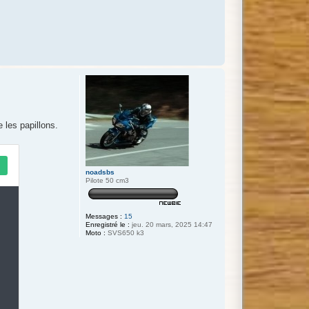
u
t
 les papillons.
noadsbs
Pilote 50 cm3
Messages :
15
Enregistré le :
jeu. 20 mars, 2025 14:47
Moto :
SVS650 k3