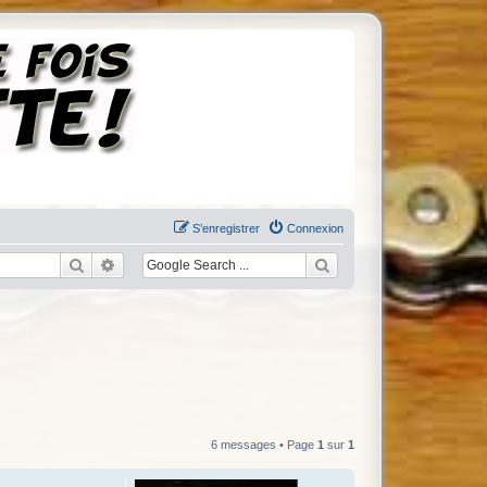
S’enregistrer
Connexion
Rechercher
Recherche avancée
6 messages • Page
1
sur
1