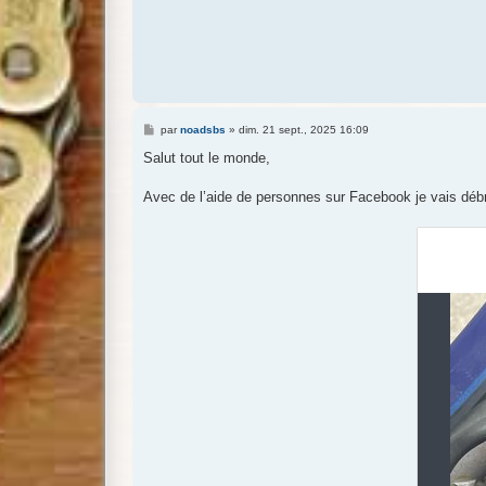
M
par
noadsbs
»
dim. 21 sept., 2025 16:09
e
s
Salut tout le monde,
s
a
g
Avec de l’aide de personnes sur Facebook je vais débran
e