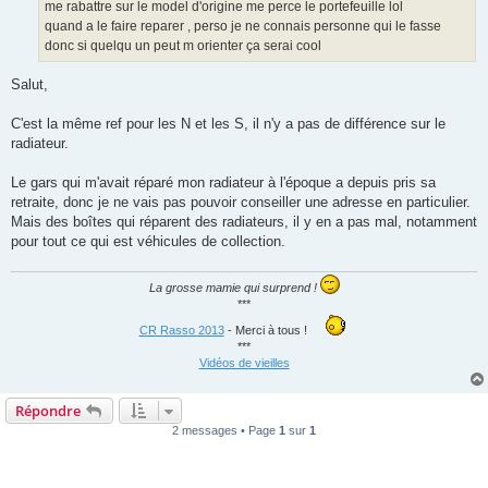
me rabattre sur le model d'origine me perce le portefeuille lol
quand a le faire reparer , perso je ne connais personne qui le fasse
donc si quelqu un peut m orienter ça serai cool
Salut,
C'est la même ref pour les N et les S, il n'y a pas de différence sur le
radiateur.
Le gars qui m'avait réparé mon radiateur à l'époque a depuis pris sa
retraite, donc je ne vais pas pouvoir conseiller une adresse en particulier.
Mais des boîtes qui réparent des radiateurs, il y en a pas mal, notamment
pour tout ce qui est véhicules de collection.
La grosse mamie qui surprend !
***
CR Rasso 2013
- Merci à tous !
***
Vidéos de vieilles
Répondre
2 messages • Page
1
sur
1