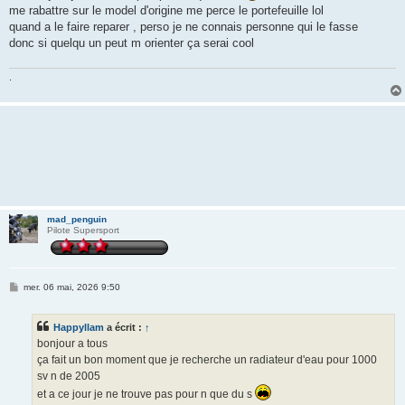
me rabattre sur le model d'origine me perce le portefeuille lol
quand a le faire reparer , perso je ne connais personne qui le fasse
donc si quelqu un peut m orienter ça serai cool
.
mad_penguin
Pilote Supersport
M
mer. 06 mai, 2026 9:50
e
s
s
Happyllam
a écrit :
↑
a
g
bonjour a tous
e
ça fait un bon moment que je recherche un radiateur d'eau pour 1000
sv n de 2005
et a ce jour je ne trouve pas pour n que du s