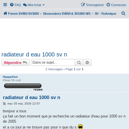
FAQ
Mini-tchat
S’enregistrer
Connexion
R
Forum SV650-SV1000
Discussions SV650 & SV1000 N/S
SV - Technique
e
c
h
e
r
radiateur d eau 1000 sv n
c
Rechercher
Recherche avancée
Répondre
h
e
2 messages • Page
1
sur
1
r
Happyllam
Pilote 50 cm3
radiateur d eau 1000 sv n
M
mar. 05 mai, 2026 12:57
e
s
bonjour a tous
s
ça fait un bon moment que je recherche un radiateur d'eau pour 1000 sv n
a
g
de 2005
e
et a ce jour je ne trouve pas pour n que du s