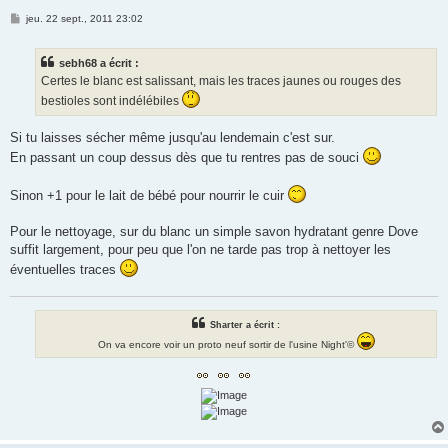
M
jeu. 22 sept., 2011 23:02
e
s
s
sebh68 a écrit :
a
g
Certes le blanc est salissant, mais les traces jaunes ou rouges des
e
bestioles sont indélébiles
Si tu laisses sécher même jusqu'au lendemain c'est sur.
En passant un coup dessus dès que tu rentres pas de souci
Sinon +1 pour le lait de bébé pour nourrir le cuir
Pour le nettoyage, sur du blanc un simple savon hydratant genre Dove
suffit largement, pour peu que l'on ne tarde pas trop à nettoyer les
éventuelles traces
Sharter a écrit :
On va encore voir un proto neuf sortir de l'usine Night'©