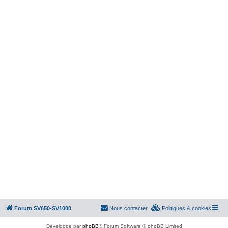
Forum SV650-SV1000
Nous contacter
Politiques & cookies
Développé par
phpBB
® Forum Software © phpBB Limited