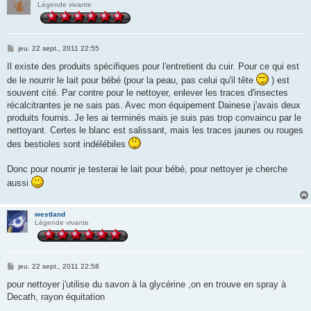
Légende vivante
M
jeu. 22 sept., 2011 22:55
e
s
Il existe des produits spécifiques pour l'entretient du cuir. Pour ce qui est
s
de le nourrir le lait pour bébé (pour la peau, pas celui qu'il tête
) est
a
g
souvent cité. Par contre pour le nettoyer, enlever les traces d'insectes
e
récalcitrantes je ne sais pas. Avec mon équipement Dainese j'avais deux
produits fournis. Je les ai terminés mais je suis pas trop convaincu par le
nettoyant. Certes le blanc est salissant, mais les traces jaunes ou rouges
des bestioles sont indélébiles
Donc pour nourrir je testerai le lait pour bébé, pour nettoyer je cherche
aussi
westland
Légende vivante
M
jeu. 22 sept., 2011 22:58
e
s
pour nettoyer j'utilise du savon à la glycérine ,on en trouve en spray à
s
Decath, rayon équitation
a
g