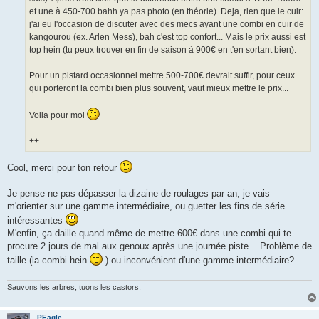
et une à 450-700 bahh ya pas photo (en théorie). Deja, rien que le cuir:
j'ai eu l'occasion de discuter avec des mecs ayant une combi en cuir de
kangourou (ex. Arlen Mess), bah c'est top confort... Mais le prix aussi est
top hein (tu peux trouver en fin de saison à 900€ en t'en sortant bien).
Pour un pistard occasionnel mettre 500-700€ devrait suffir, pour ceux
qui porteront la combi bien plus souvent, vaut mieux mettre le prix...
Voila pour moi
++
Cool, merci pour ton retour
Je pense ne pas dépasser la dizaine de roulages par an, je vais
m'orienter sur une gamme intermédiaire, ou guetter les fins de série
intéressantes
M'enfin, ça daille quand même de mettre 600€ dans une combi qui te
procure 2 jours de mal aux genoux après une journée piste... Problème de
taille (la combi hein
) ou inconvénient d'une gamme intermédiaire?
Sauvons les arbres, tuons les castors.
PEagle