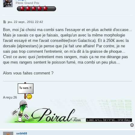
Pilote Grand Prix
M
jeu. 22 sept., 2011 22:42
e
s
Bon, moi j'ai choisi ma combi sans l'essayer et en plus acheté d'occase...
s
Mais je savais ce que je faisais, quelqu'un avec la même morphologie
a
g
l'avait essayé et me l'avait conseillée(Ixon Galactica). Et à 250€ avec la
e
dorsale (alpinestars) je pense que j'ai fait une affaire! Par contre, je ne
sais pas trop comment l'entretenir, on m'a dit à la graisse de phoque...
C'est ce avec quoi j'entretient mes rangers, mais ça ne me dérange pas
que mes rangers sentent le poisson fumé, ma combi un peu plus...
Alors vous faites comment ?
A reçu 26
sebh68