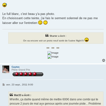
Le full blanc, c'est beau y'a pas photo.
En choisissant cette teinte, j'ai fais le serment solennel de ne pas me
laisser aller sur l'entretien
Sharter a écrit :
On va encore voir un proto neuf sortir de l'usine Night'©
Caytos
Pilote Grand Prix
M
ven. 23 sept., 2011 9:00
e
s
s
Mat33 a écrit :
a
g
M'enfin, ça daille quand même de mettre 600€ dans une combi qui te
e
procure 2 jours de mal aux genoux après une journée piste... Problème