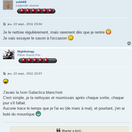
sebh68
Légende vivante
M
jeu. 22 sept., 2011 23:04
e
s
Je le nettoie régulièrement, mais rarement dès que je rentre
s
Je vais essayer le savon à l'occasion
a
g
e
Nighthology
Pilote Grand Prix
M
jeu. 22 sept., 2011 23:07
e
s
s
a
g
J'avais la Ixon Galactica blanc/noir.
e
C'est simple, je la nettoyais et nourrissais après chaque sortie, chaque
jour s'il fallait.
Aucune trace le temps que je l'ai eu (de mars à mai), et pourtant, j'en ai
buté du moustique
Sharter a écrit :