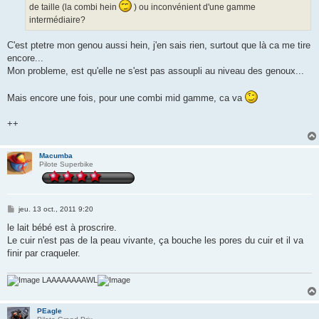
de taille (la combi hein
) ou inconvénient d'une gamme
intermédiaire?
C'est ptetre mon genou aussi hein, j'en sais rien, surtout que là ca me tire
encore...
Mon probleme, est qu'elle ne s'est pas assoupli au niveau des genoux...
Mais encore une fois, pour une combi mid gamme, ca va
++
Macumba
Pilote Superbike
M
jeu. 13 oct., 2011 9:20
e
s
le lait bébé est à proscrire.
s
Le cuir n'est pas de la peau vivante, ça bouche les pores du cuir et il va
a
g
finir par craqueler.
e
LAAAAAAAAWL
PEagle