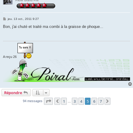
Pilote Grand Prix
M
jeu. 13 oct., 2011 9:27
e
s
Bon, j'ai chuté et traité ma combi à la graisse de phoque...
s
a
g
e
A reçu 26
Répondre
Page
5
sur
7
1
3
4
5
6
7
Précédente
Suivante
94 messages
…