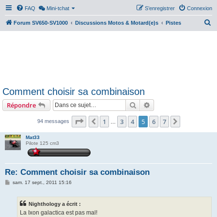
FAQ
Mini-tchat
S’enregistrer
Connexion
R
Forum SV650-SV1000
Discussions Motos & Motard(e)s
Pistes
e
c
h
e
r
Comment choisir sa combinaison
c
Rechercher
Recherche avancée
Répondre
h
e
Page
5
sur
7
1
3
4
5
6
7
Précédente
Suivante
94 messages
…
r
Mat33
Pilote 125 cm3
Re: Comment choisir sa combinaison
M
sam. 17 sept., 2011 15:16
e
s
s
Nighthology a écrit :
a
g
La Ixon galactica est pas mal!
e