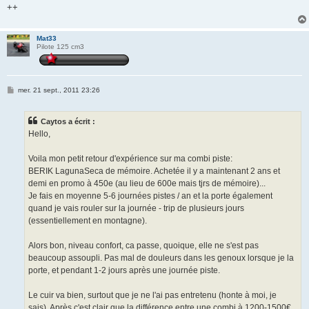
++
Mat33
Pilote 125 cm3
M
mer. 21 sept., 2011 23:26
e
s
s
Caytos a écrit :
a
g
Hello,
e
Voila mon petit retour d'expérience sur ma combi piste:
BERIK LagunaSeca de mémoire. Achetée il y a maintenant 2 ans et
demi en promo à 450e (au lieu de 600e mais tjrs de mémoire)...
Je fais en moyenne 5-6 journées pistes / an et la porte également
quand je vais rouler sur la journée - trip de plusieurs jours
(essentiellement en montagne).
Alors bon, niveau confort, ca passe, quoique, elle ne s'est pas
beaucoup assoupli. Pas mal de douleurs dans les genoux lorsque je la
porte, et pendant 1-2 jours après une journée piste.
Le cuir va bien, surtout que je ne l'ai pas entretenu (honte à moi, je
sais). Après c'est clair que la différence entre une combi à 1200-1500€