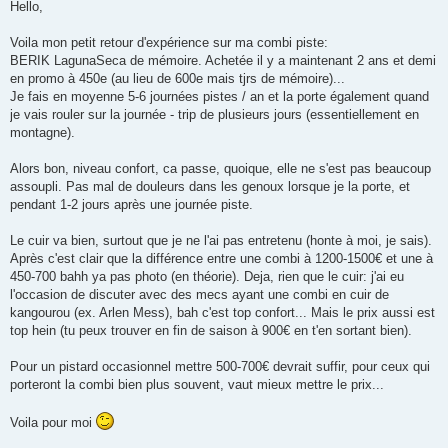
s
Hello,
s
a
g
Voila mon petit retour d'expérience sur ma combi piste:
e
BERIK LagunaSeca de mémoire. Achetée il y a maintenant 2 ans et demi
en promo à 450e (au lieu de 600e mais tjrs de mémoire)...
Je fais en moyenne 5-6 journées pistes / an et la porte également quand
je vais rouler sur la journée - trip de plusieurs jours (essentiellement en
montagne).
Alors bon, niveau confort, ca passe, quoique, elle ne s'est pas beaucoup
assoupli. Pas mal de douleurs dans les genoux lorsque je la porte, et
pendant 1-2 jours après une journée piste.
Le cuir va bien, surtout que je ne l'ai pas entretenu (honte à moi, je sais).
Après c'est clair que la différence entre une combi à 1200-1500€ et une à
450-700 bahh ya pas photo (en théorie). Deja, rien que le cuir: j'ai eu
l'occasion de discuter avec des mecs ayant une combi en cuir de
kangourou (ex. Arlen Mess), bah c'est top confort... Mais le prix aussi est
top hein (tu peux trouver en fin de saison à 900€ en t'en sortant bien).
Pour un pistard occasionnel mettre 500-700€ devrait suffir, pour ceux qui
porteront la combi bien plus souvent, vaut mieux mettre le prix...
Voila pour moi