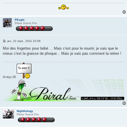
e
PEagle
Pilote Grand Prix
M
jeu. 22 sept., 2011 22:59
e
s
Moi des lingettes pour bébé ... Mais c'est pour le nourrir, je sais que le
s
mieux c'est la graisse de phoque... Mais je sais pas comment la retirer !
a
g
e
A reçu 26
Nighthology
Pilote Grand Prix