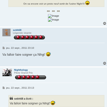
On va encore voir un proto neuf sortir de l'usine Night'©
sebh68
Légende vivante
M
jeu. 22 sept., 2011 23:10
e
s
Va falloir faire soigner ça Nihgt'
s
a
g
e
Nighthology
Pilote Grand Prix
M
jeu. 22 sept., 2011 23:13
e
s
s
sebh68 a écrit :
a
g
Va falloir faire soigner ça Nihgt'
e