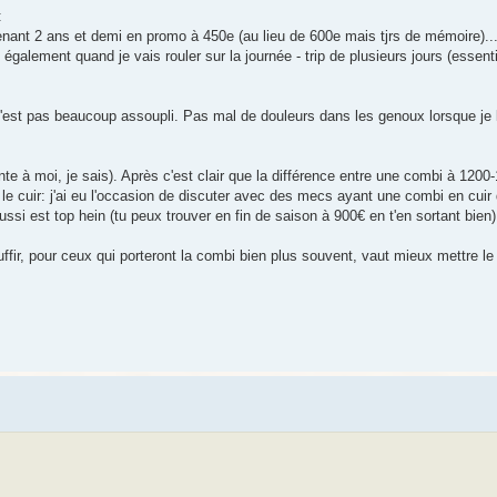
:
nt 2 ans et demi en promo à 450e (au lieu de 600e mais tjrs de mémoire)..
 également quand je vais rouler sur la journée - trip de plusieurs jours (essen
s'est pas beaucoup assoupli. Pas mal de douleurs dans les genoux lorsque je l
onte à moi, je sais). Après c'est clair que la différence entre une combi à 1200
 le cuir: j'ai eu l'occasion de discuter avec des mecs ayant une combi en cui
aussi est top hein (tu peux trouver en fin de saison à 900€ en t'en sortant bien)
fir, pour ceux qui porteront la combi bien plus souvent, vaut mieux mettre le p