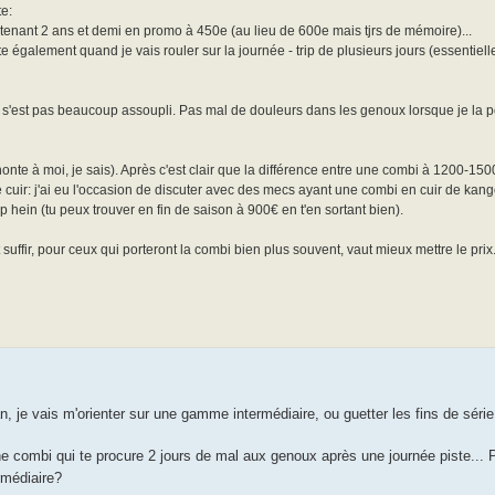
te:
nant 2 ans et demi en promo à 450e (au lieu de 600e mais tjrs de mémoire)...
te également quand je vais rouler sur la journée - trip de plusieurs jours (essentiel
e s'est pas beaucoup assoupli. Pas mal de douleurs dans les genoux lorsque je la p
(honte à moi, je sais). Après c'est clair que la différence entre une combi à 1200-15
e cuir: j'ai eu l'occasion de discuter avec des mecs ayant une combi en cuir de kang
top hein (tu peux trouver en fin de saison à 900€ en t'en sortant bien).
uffir, pour ceux qui porteront la combi bien plus souvent, vaut mieux mettre le prix.
, je vais m'orienter sur une gamme intermédiaire, ou guetter les fins de série
 combi qui te procure 2 jours de mal aux genoux après une journée piste... P
rmédiaire?