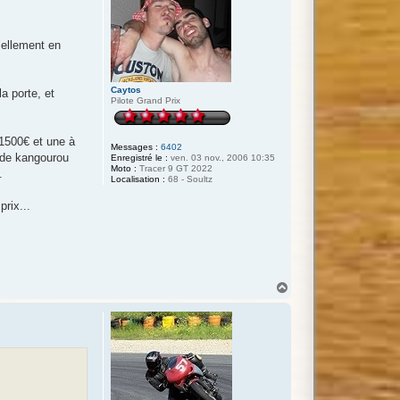
.
tiellement en
Caytos
a porte, et
Pilote Grand Prix
-1500€ et une à
Messages :
6402
r de kangourou
Enregistré le :
ven. 03 nov., 2006 10:35
Moto :
Tracer 9 GT 2022
.
Localisation :
68 - Soultz
rix...
H
a
u
t