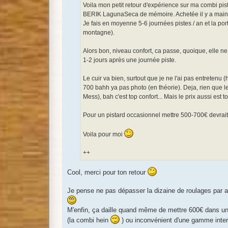
Voila mon petit retour d'expérience sur ma combi pis
BERIK LagunaSeca de mémoire. Achetée il y a mainte
Je fais en moyenne 5-6 journées pistes / an et la por
montagne).
Alors bon, niveau confort, ca passe, quoique, elle n
1-2 jours après une journée piste.
Le cuir va bien, surtout que je ne l'ai pas entretenu 
700 bahh ya pas photo (en théorie). Deja, rien que l
Mess), bah c'est top confort... Mais le prix aussi est 
Pour un pistard occasionnel mettre 500-700€ devrait s
Voila pour moi
++
Cool, merci pour ton retour
Je pense ne pas dépasser la dizaine de roulages par an
M'enfin, ça daille quand même de mettre 600€ dans une
(la combi hein
) ou inconvénient d'une gamme inte