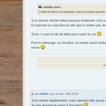
s
s
sebh68 a écrit :
a
g
Certes le blanc est salissant, mais les traces jaunes
e
Si tu laisses sécher même jusqu'au lendemain c'est su
En passant un coup dessus dès que tu rentres pas de
Sinon +1 pour le lait de bébé pour nourrir le cuir
Pour le nettoyage, sur du blanc un simple savon hydrat
traces
On
M
par
sebh68
»
jeu. 22 sept., 2011 23:04
e
s
Je le nettoie régulièrement, mais rarement dès que je 
s
Je vais essayer le savon à l'occasion
a