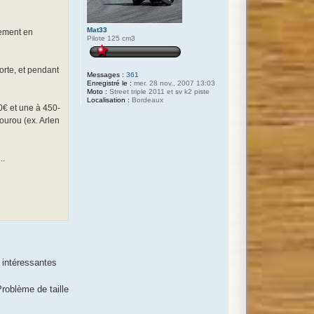
Mat33
lement en
Pilote 125 cm3
orte, et pendant
Messages :
361
Enregistré le :
mer. 28 nov., 2007 13:03
Moto :
Street triple 2011 et sv k2 piste
Localisation :
Bordeaux
00€ et une à 450-
ourou (ex. Arlen
..
 intéressantes
roblème de taille