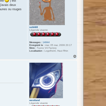
tête
) est
j'avais deux
jaunes ou rouges
sebh68
Légende vivante
Messages :
14844
Enregistré le :
mar. 05 mai, 2009 20:17
Moto :
Tuono V4 Factory
Localisation :
Logelheim, Haut Rhin
H
a
u
t
westland
Légende vivante