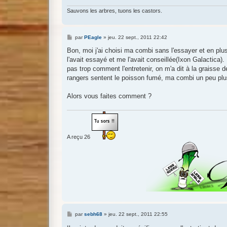
Sauvons les arbres, tuons les castors.
M
par
PEagle
»
jeu. 22 sept., 2011 22:42
e
s
Bon, moi j'ai choisi ma combi sans l'essayer et en pl
s
l'avait essayé et me l'avait conseillée(Ixon Galactica). 
a
g
pas trop comment l'entretenir, on m'a dit à la graisse
e
rangers sentent le poisson fumé, ma combi un peu plu
Alors vous faites comment ?
A reçu 26
M
par
sebh68
»
jeu. 22 sept., 2011 22:55
e
s