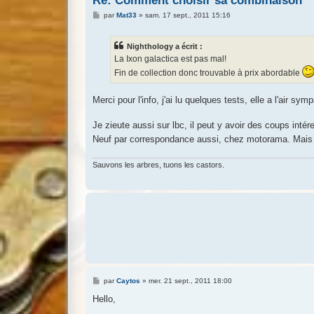
Re: Comment choisir sa combinaison
M
par
Mat33
»
sam. 17 sept., 2011 15:16
e
s
s
Nighthology a écrit :
a
g
La Ixon galactica est pas mal!
e
Fin de collection donc trouvable à prix abordable
Merci pour l'info, j'ai lu quelques tests, elle a l'air sym
Je zieute aussi sur lbc, il peut y avoir des coups intér
Neuf par correspondance aussi, chez motorama. Mais bo
Sauvons les arbres, tuons les castors.
M
par
Caytos
»
mer. 21 sept., 2011 18:00
e
s
Hello,
s
a