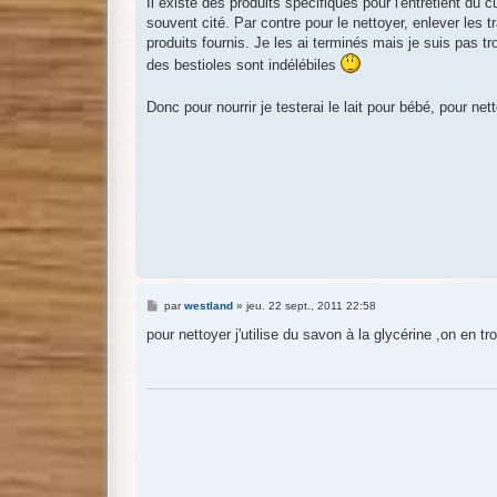
Il existe des produits spécifiques pour l'entretient du cu
s
souvent cité. Par contre pour le nettoyer, enlever les
a
g
produits fournis. Je les ai terminés mais je suis pas t
e
des bestioles sont indélébiles
Donc pour nourrir je testerai le lait pour bébé, pour ne
M
par
westland
»
jeu. 22 sept., 2011 22:58
e
s
pour nettoyer j'utilise du savon à la glycérine ,on en t
s
a
g
e