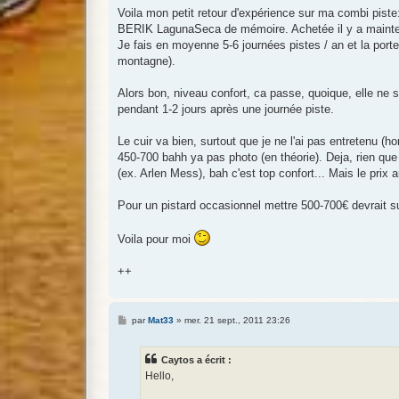
g
Voila mon petit retour d'expérience sur ma combi piste
e
BERIK LagunaSeca de mémoire. Achetée il y a maintena
Je fais en moyenne 5-6 journées pistes / an et la porte
montagne).
Alors bon, niveau confort, ca passe, quoique, elle ne 
pendant 1-2 jours après une journée piste.
Le cuir va bien, surtout que je ne l'ai pas entretenu (h
450-700 bahh ya pas photo (en théorie). Deja, rien que
(ex. Arlen Mess), bah c'est top confort... Mais le prix 
Pour un pistard occasionnel mettre 500-700€ devrait suf
Voila pour moi
++
M
par
Mat33
»
mer. 21 sept., 2011 23:26
e
s
s
Caytos a écrit :
a
g
Hello,
e