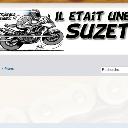
s
Pistes
her
cherche avancée