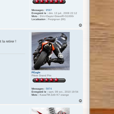
Messages :
9597
Enregistré le :
dim. 13 juil., 2008 22:12
Moto :
SVn>Dayto>StreetR>S1000r
Localisation :
Perpignan (66)
H
a
u
t
la retirer !
PEagle
Pilote Grand Prix
Messages :
5874
Enregistré le :
sam. 09 oct., 2010 19:54
Moto :
KawaTM Zx6r K7 orange
H
a
u
t