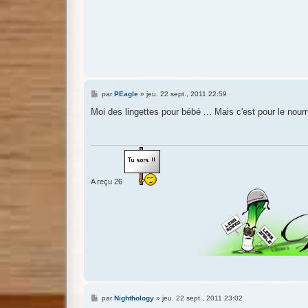
M
par
PEagle
»
jeu. 22 sept., 2011 22:59
e
s
Moi des lingettes pour bébé ... Mais c'est pour le nourr
s
a
g
e
A reçu 26
M
par
Nighthology
»
jeu. 22 sept., 2011 23:02
e