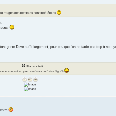
 ou rouges des bestioles sont indélébiles
r.
 souci
ant genre Dove suffit largement, pour peu que l'on ne tarde pas trop à nettoy
Sharter a écrit :
 va encore voir un proto neuf sortir de l'usine Night'©
rentre