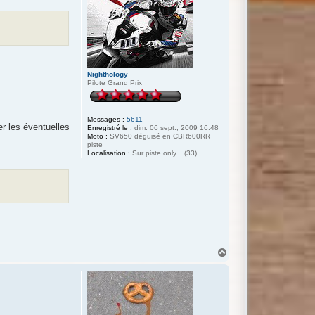
Nighthology
Pilote Grand Prix
Messages :
5611
er les éventuelles
Enregistré le :
dim. 06 sept., 2009 16:48
Moto :
SV650 déguisé en CBR600RR
piste
Localisation :
Sur piste only... (33)
H
a
u
t