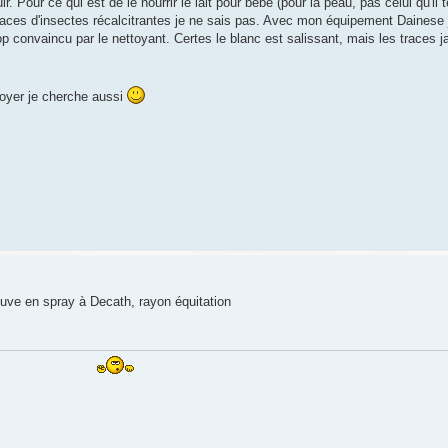
ir. Pour ce qui est de le nourrir le lait pour bébé (pour la peau, pas celui qu'il 
 traces d'insectes récalcitrantes je ne sais pas. Avec mon équipement Dainese 
rop convaincu par le nettoyant. Certes le blanc est salissant, mais les traces 
ttoyer je cherche aussi
rouve en spray à Decath, rayon équitation