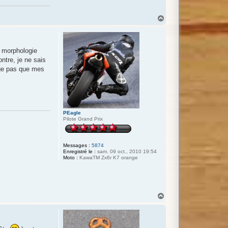
H
a
u
t
e morphologie
ontre, je ne sais
nge pas que mes
PEagle
Pilote Grand Prix
Messages :
5874
Enregistré le :
sam. 09 oct., 2010 19:54
Moto :
KawaTM Zx6r K7 orange
H
a
u
t