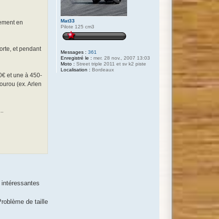
Mat33
lement en
Pilote 125 cm3
orte, et pendant
Messages :
361
Enregistré le :
mer. 28 nov., 2007 13:03
Moto :
Street triple 2011 et sv k2 piste
Localisation :
Bordeaux
00€ et une à 450-
ourou (ex. Arlen
..
 intéressantes
roblème de taille