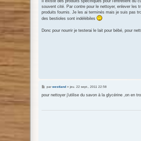
Il existe des produits spécifiques pour l'entretient du cu
s
souvent cité. Par contre pour le nettoyer, enlever les
a
g
produits fournis. Je les ai terminés mais je suis pas t
e
des bestioles sont indélébiles
Donc pour nourrir je testerai le lait pour bébé, pour ne
M
par
westland
»
jeu. 22 sept., 2011 22:58
e
s
pour nettoyer j'utilise du savon à la glycérine ,on en t
s
a
g
e