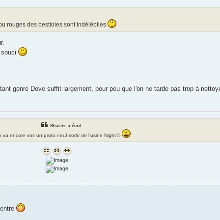
 ou rouges des bestioles sont indélébiles
r.
 souci
ant genre Dove suffit largement, pour peu que l'on ne tarde pas trop à nettoy
Sharter a écrit :
 va encore voir un proto neuf sortir de l'usine Night'©
rentre