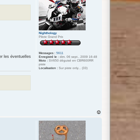
Nighthology
Pilote Grand Prix
Messages :
5611
er les éventuelles
Enregistré le :
dim. 06 sept., 2009 16:48
Moto :
SV650 déguisé en CBR600RR
piste
Localisation :
Sur piste only... (33)
H
a
u
t