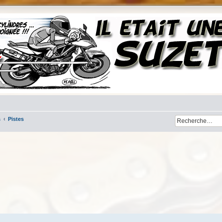
s
Pistes
her
cherche avancée