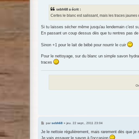
s
s
sebh68 a écrit :
a
g
Certes le blanc est salissant, mais les traces jaunes
e
Si tu laisses sécher même jusqu'au lendemain c'est su
En passant un coup dessus dès que tu rentres pas de
Sinon +1 pour le lait de bébé pour nourrir le cuir
Pour le nettoyage, sur du blanc un simple savon hydrat
traces
On
M
par
sebh68
»
jeu. 22 sept., 2011 23:04
e
s
Je le nettoie régulièrement, mais rarement dès que je 
s
Je vais essayer le savon à l'occasion
a