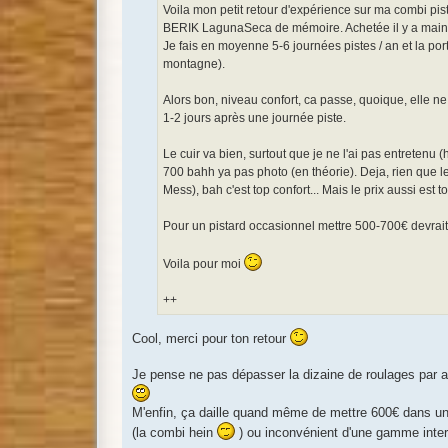
Voila mon petit retour d'expérience sur ma combi pis
BERIK LagunaSeca de mémoire. Achetée il y a mainte
Je fais en moyenne 5-6 journées pistes / an et la por
montagne).
Alors bon, niveau confort, ca passe, quoique, elle n
1-2 jours après une journée piste.
Le cuir va bien, surtout que je ne l'ai pas entretenu 
700 bahh ya pas photo (en théorie). Deja, rien que l
Mess), bah c'est top confort... Mais le prix aussi est 
Pour un pistard occasionnel mettre 500-700€ devrait s
Voila pour moi
++
Cool, merci pour ton retour
Je pense ne pas dépasser la dizaine de roulages par an
M'enfin, ça daille quand même de mettre 600€ dans une
(la combi hein
) ou inconvénient d'une gamme inte