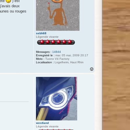
tête
) est
j'avais deux
jaunes ou rouges
sebh68
Légende vivante
Messages :
14844
Enregistré le :
mar. 05 mai, 2009 20:17
Moto :
Tuono V4 Factory
Localisation :
Logelheim, Haut Rhin
H
a
u
t
westland
Légende vivante