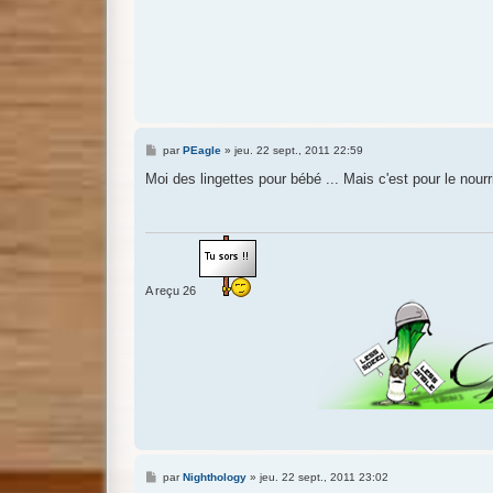
M
par
PEagle
»
jeu. 22 sept., 2011 22:59
e
s
Moi des lingettes pour bébé ... Mais c'est pour le nourr
s
a
g
e
A reçu 26
M
par
Nighthology
»
jeu. 22 sept., 2011 23:02
e