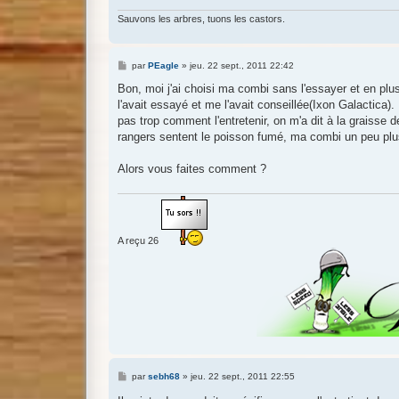
Sauvons les arbres, tuons les castors.
M
par
PEagle
»
jeu. 22 sept., 2011 22:42
e
s
Bon, moi j'ai choisi ma combi sans l'essayer et en pl
s
l'avait essayé et me l'avait conseillée(Ixon Galactica). 
a
g
pas trop comment l'entretenir, on m'a dit à la graisse
e
rangers sentent le poisson fumé, ma combi un peu plu
Alors vous faites comment ?
A reçu 26
M
par
sebh68
»
jeu. 22 sept., 2011 22:55
e
s