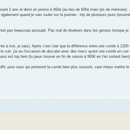
:
nt 2 ans et demi en promo à 450e (au lieu de 600e mais tjrs de mémoire)..
 également quand je vais rouler sur la journée - trip de plusieurs jours (essen
s'est pas beaucoup assoupli. Pas mal de douleurs dans les genoux lorsque je l
onte à moi, je sais). Après c'est clair que la différence entre une combi à 1200
 le cuir: j'ai eu l'occasion de discuter avec des mecs ayant une combi en cui
aussi est top hein (tu peux trouver en fin de saison à 900€ en t'en sortant bien)
fir, pour ceux qui porteront la combi bien plus souvent, vaut mieux mettre le p