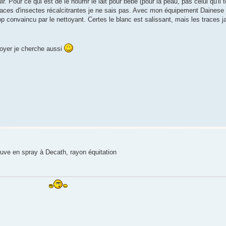
ir. Pour ce qui est de le nourrir le lait pour bébé (pour la peau, pas celui qu'il 
 traces d'insectes récalcitrantes je ne sais pas. Avec mon équipement Dainese 
rop convaincu par le nettoyant. Certes le blanc est salissant, mais les traces 
ttoyer je cherche aussi
rouve en spray à Decath, rayon équitation