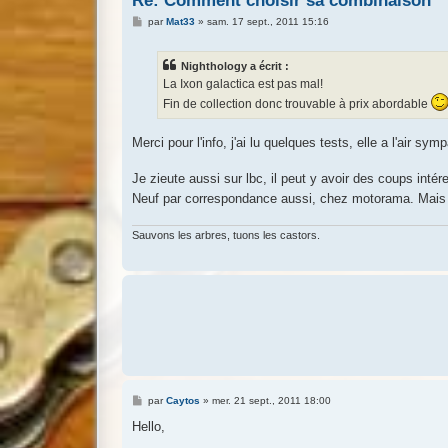
Re: Comment choisir sa combinaison
M
par
Mat33
»
sam. 17 sept., 2011 15:16
e
s
s
Nighthology a écrit :
a
g
La Ixon galactica est pas mal!
e
Fin de collection donc trouvable à prix abordable
Merci pour l'info, j'ai lu quelques tests, elle a l'air sym
Je zieute aussi sur lbc, il peut y avoir des coups intér
Neuf par correspondance aussi, chez motorama. Mais bo
Sauvons les arbres, tuons les castors.
M
par
Caytos
»
mer. 21 sept., 2011 18:00
e
s
Hello,
s
a