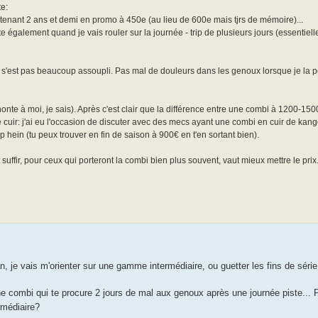
te:
nant 2 ans et demi en promo à 450e (au lieu de 600e mais tjrs de mémoire)...
te également quand je vais rouler sur la journée - trip de plusieurs jours (essentiel
e s'est pas beaucoup assoupli. Pas mal de douleurs dans les genoux lorsque je la p
(honte à moi, je sais). Après c'est clair que la différence entre une combi à 1200-15
e cuir: j'ai eu l'occasion de discuter avec des mecs ayant une combi en cuir de kang
top hein (tu peux trouver en fin de saison à 900€ en t'en sortant bien).
uffir, pour ceux qui porteront la combi bien plus souvent, vaut mieux mettre le prix.
, je vais m'orienter sur une gamme intermédiaire, ou guetter les fins de série
 combi qui te procure 2 jours de mal aux genoux après une journée piste... P
rmédiaire?