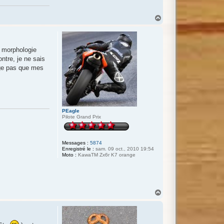
H
a
u
t
e morphologie
ontre, je ne sais
nge pas que mes
PEagle
Pilote Grand Prix
Messages :
5874
Enregistré le :
sam. 09 oct., 2010 19:54
Moto :
KawaTM Zx6r K7 orange
H
a
u
t