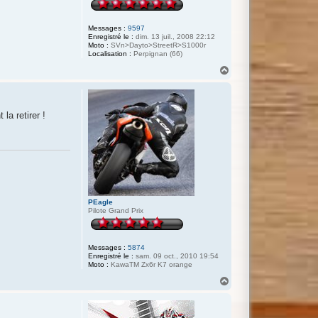
Messages :
9597
Enregistré le :
dim. 13 juil., 2008 22:12
Moto :
SVn>Dayto>StreetR>S1000r
Localisation :
Perpignan (66)
H
a
u
t
la retirer !
PEagle
Pilote Grand Prix
Messages :
5874
Enregistré le :
sam. 09 oct., 2010 19:54
Moto :
KawaTM Zx6r K7 orange
H
a
u
t