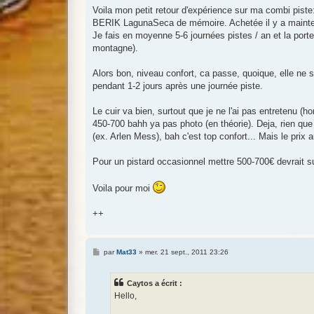
g
Voila mon petit retour d'expérience sur ma combi piste
e
BERIK LagunaSeca de mémoire. Achetée il y a maintena
Je fais en moyenne 5-6 journées pistes / an et la porte
montagne).
Alors bon, niveau confort, ca passe, quoique, elle ne 
pendant 1-2 jours après une journée piste.
Le cuir va bien, surtout que je ne l'ai pas entretenu (h
450-700 bahh ya pas photo (en théorie). Deja, rien que
(ex. Arlen Mess), bah c'est top confort... Mais le prix 
Pour un pistard occasionnel mettre 500-700€ devrait suf
Voila pour moi
++
M
par
Mat33
»
mer. 21 sept., 2011 23:26
e
s
s
Caytos a écrit :
a
g
Hello,
e