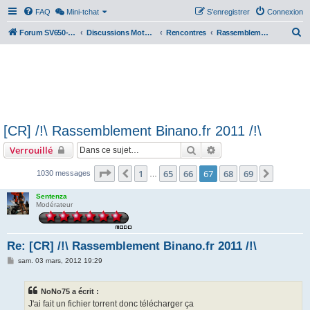
FAQ
Mini-tchat
S’enregistrer
Connexion
R
Forum SV650-SV1000
Discussions Motos & Motard(e)s
Rencontres
Rassemblements nationaux
e
c
h
e
r
[CR] /!\ Rassemblement Binano.fr 2011 /!\
c
Rechercher
Recherche avancée
Verrouillé
h
e
Page
67
sur
69
1
65
66
67
68
69
Précédente
Suivant
1030 messages
…
r
Sentenza
Modérateur
Re: [CR] /!\ Rassemblement Binano.fr 2011 /!\
M
sam. 03 mars, 2012 19:29
e
s
s
NoNo75 a écrit :
a
g
J'ai fait un fichier torrent donc télécharger ça
e