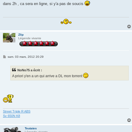
s
dans 2h , ca sera en ligne, si y'a pas de soucis
s
a
g
e
Zlip
Légende vivante
M
sam. 03 mars, 2012 20:29
e
s
s
NoNo75 a écrit :
a
g
A priori y'en a un qui arrive a DL mon torrent
e
Street Triple R ABS
Sv 650N K8
Teutates
Légende vivante