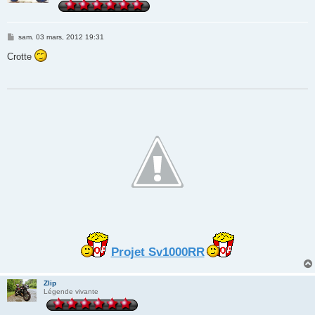
M
sam. 03 mars, 2012 19:31
e
s
Crotte
s
a
g
e
Projet Sv1000RR
Zlip
Légende vivante