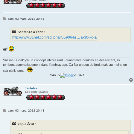
M
sam. 03 mars, 2012 20:41
e
s
s
Sentenza a écrit :
a
g
http://www.01net.com/editorial/559064/r ... a-30-ko-s/
e
erf
Sur ma Ducat' y'a un concept intéressant : quand mes boulons se desserrent, ils
tombent automatiquement dans l'embrayage. Ça fait un peu de bruit mais au moins on
sait où ils sont...
S4R ->
<- S4R
Teutates
Légende vivante
M
sam. 03 mars, 2012 20:43
e
s
s
Zlip a écrit :
a
g
e