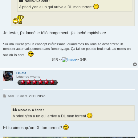
NoNo75 a écrit :
A priori y'en a un qui arrive a DL mon torrent
Je teste, j'ai lancé le téléchargement, j'ai laché rapidshare ...
Sur ma Ducat' y'a un concept intéressant : quand mes boulons se desserrent, ils
tombent automatiquement dans l'embrayage. Ça fait un peu de bruit mais au moins on
sait où ils sont...
S4R ->
<- S4R
FrEdO
Légende vivante
M
sam. 03 mars, 2012 20:45
e
s
s
NoNo75 a écrit :
a
g
A priori y'en a un qui arrive a DL mon torrent
e
Et tu aimes qu'on DL ton torrent?