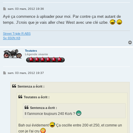
M
sam. 03 mars, 2012 19:36
e
s
Ayé ça commence à uploader pour moi. Par contre ça met autant de
s
temps. J'crois que je vais aller chez West avec une clé uzbe.
a
g
e
Street Triple R ABS
Sv 650N K8
Teutates
Légende vivante
M
sam. 03 mars, 2012 19:37
e
s
s
Sentenza a écrit :
a
g
e
Teutates a écrit :
Sentenza a écrit :
Il t'annonce toujours 240 Ko/s ?
Bah oui évidement
Ça oscille entre 200 et 250, et comme un
con je l'ai cru