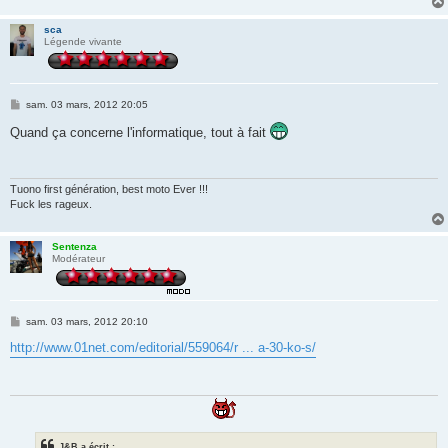
sca
Légende vivante
M
sam. 03 mars, 2012 20:05
e
s
Quand ça concerne l'informatique, tout à fait
s
a
g
e
Tuono first génération, best moto Ever !!!
Fuck les rageux.
Sentenza
Modérateur
M
sam. 03 mars, 2012 20:10
e
s
http://www.01net.com/editorial/559064/r ... a-30-ko-s/
s
a
g
e
J&B a écrit :