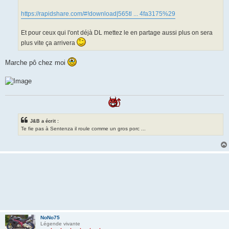
https://rapidshare.com/#!download|565tl ... 4fa3175%29
Et pour ceux qui l'ont déjà DL mettez le en partage aussi plus on sera
plus vite ça arrivera
Marche pô chez moi
J&B a écrit :
Te fie pas à Sentenza il roule comme un gros porc ...
NoNo75
Légende vivante