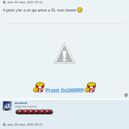
M
sam. 03 mars, 2012 20:14
e
s
A priori y'en a un qui arrive a DL mon torrent
s
a
g
e
Projet Sv1000RR
westland
Légende vivante
M
sam. 03 mars, 2012 20:15
e