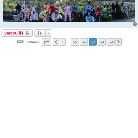
Verrouillé
Page
67
sur
69
1
65
66
67
68
69
Précédente
Suivant
1030 messages
…