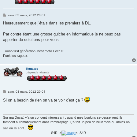
M
sam. 03 mars, 2012 20:01
e
s
Heureusement que j'étais dans les premiers à DL.
s
a
g
Par contre étant une grosse guiche en informatique je ne peux pas
e
apporter de solutions pour vous...
Tuono first génération, best moto Ever !!!
Fuck les rageux.
Teutates
Légende vivante
M
sam. 03 mars, 2012 20:04
e
s
Si on a besoin de rien on va te voir c'est ça ?
s
a
g
e
Sur ma Ducat' y'a un concept intéressant : quand mes boulons se desserrent, ils
tombent automatiquement dans l'embrayage. Ça fait un peu de bruit mais au moins on
sait où ils sont...
S4R ->
<- S4R