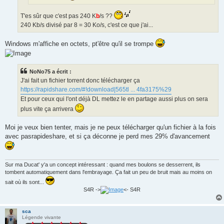
T'es sûr que c'est pas 240 K
b
/s ??
240 Kb/s divisé par 8 = 30 Ko/s, c'est ce que j'ai...
Windows m'affiche en octets, pt'être qu'il se trompe
NoNo75 a écrit :
J'ai fait un fichier torrent donc télécharger ça
https://rapidshare.com/#!download|565tl ... 4fa3175%29
Et pour ceux qui l'ont déjà DL mettez le en partage aussi plus on sera
plus vite ça arrivera
Moi je veux bien tenter, mais je ne peux télécharger qu'un fichier à la fois
avec pasrapideshare, et si ça déconne je perd mes 29% d'avancement
Sur ma Ducat' y'a un concept intéressant : quand mes boulons se desserrent, ils
tombent automatiquement dans l'embrayage. Ça fait un peu de bruit mais au moins on
sait où ils sont...
S4R ->
<- S4R
sca
Légende vivante