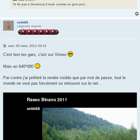
Te fie pas à Sentenza il roule comme un gros porc ...
sebh68
Légende vivante
M
sam. 03 mars, 2012 20:13
e
s
C'est bon les gars, c'est sur Vimeo
s
a
g
Mais en 640*480
e
Par contre j'ai préféré la rendre visible que par mot de passe, tout le
monde ne veut pas forcément se retrouver sur le net...