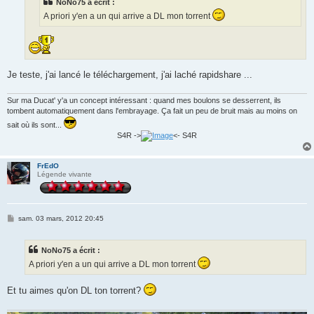
NoNo75 a écrit :
A priori y'en a un qui arrive a DL mon torrent
Je teste, j'ai lancé le téléchargement, j'ai laché rapidshare ...
Sur ma Ducat' y'a un concept intéressant : quand mes boulons se desserrent, ils
tombent automatiquement dans l'embrayage. Ça fait un peu de bruit mais au moins on
sait où ils sont...
S4R ->
<- S4R
FrEdO
Légende vivante
M
sam. 03 mars, 2012 20:45
e
s
s
NoNo75 a écrit :
a
g
A priori y'en a un qui arrive a DL mon torrent
e
Et tu aimes qu'on DL ton torrent?