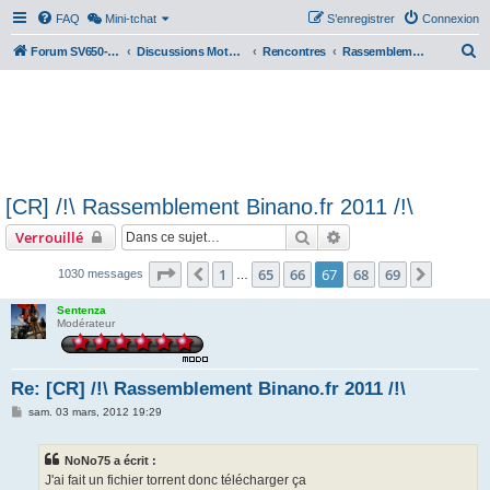
FAQ
Mini-tchat
S’enregistrer
Connexion
R
Forum SV650-SV1000
Discussions Motos & Motard(e)s
Rencontres
Rassemblements nationaux
e
c
h
e
r
[CR] /!\ Rassemblement Binano.fr 2011 /!\
c
Rechercher
Recherche avancée
Verrouillé
h
e
Page
67
sur
69
1
65
66
67
68
69
Précédente
Suivant
1030 messages
…
r
Sentenza
Modérateur
Re: [CR] /!\ Rassemblement Binano.fr 2011 /!\
M
sam. 03 mars, 2012 19:29
e
s
s
NoNo75 a écrit :
a
g
J'ai fait un fichier torrent donc télécharger ça
e