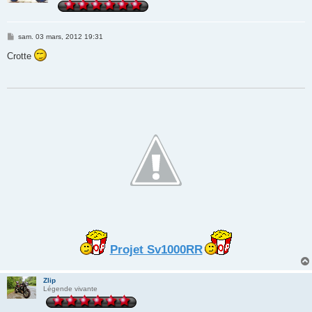
M
sam. 03 mars, 2012 19:31
e
s
Crotte
s
a
g
e
Projet Sv1000RR
Zlip
Légende vivante