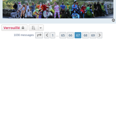
Verrouillé
Page
67
sur
69
1
65
66
67
68
69
Précédente
Suivant
1030 messages
…