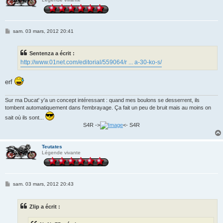
M
sam. 03 mars, 2012 20:41
e
s
s
Sentenza a écrit :
a
g
http://www.01net.com/editorial/559064/r ... a-30-ko-s/
e
erf
Sur ma Ducat' y'a un concept intéressant : quand mes boulons se desserrent, ils
tombent automatiquement dans l'embrayage. Ça fait un peu de bruit mais au moins on
sait où ils sont...
S4R ->
<- S4R
Teutates
Légende vivante
M
sam. 03 mars, 2012 20:43
e
s
s
Zlip a écrit :
a
g
e