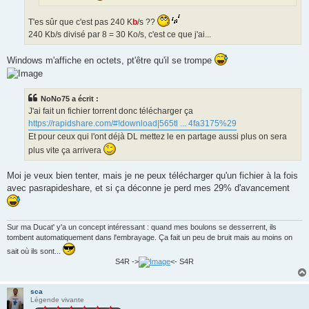
T'es sûr que c'est pas 240 K
b
/s ??
240 Kb/s divisé par 8 = 30 Ko/s, c'est ce que j'ai...
Windows m'affiche en octets, pt'être qu'il se trompe
NoNo75 a écrit :
J'ai fait un fichier torrent donc télécharger ça
https://rapidshare.com/#!download|565tl ... 4fa3175%29
Et pour ceux qui l'ont déjà DL mettez le en partage aussi plus on sera
plus vite ça arrivera
Moi je veux bien tenter, mais je ne peux télécharger qu'un fichier à la fois
avec pasrapideshare, et si ça déconne je perd mes 29% d'avancement
Sur ma Ducat' y'a un concept intéressant : quand mes boulons se desserrent, ils
tombent automatiquement dans l'embrayage. Ça fait un peu de bruit mais au moins on
sait où ils sont...
S4R ->
<- S4R
sca
Légende vivante