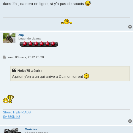
s
dans 2h , ca sera en ligne, si y'a pas de soucis
s
a
g
e
Zlip
Légende vivante
M
sam. 03 mars, 2012 20:29
e
s
s
NoNo75 a écrit :
a
g
A priori y'en a un qui arrive a DL mon torrent
e
Street Triple R ABS
Sv 650N K8
Teutates
Légende vivante