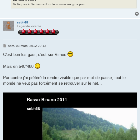
Te fie pas à Sentenza il roule comme un gros porc ...
sebh68
Légende vivante
M
sam. 03 mars, 2012 20:13
e
s
C'est bon les gars, c'est sur Vimeo
s
a
g
Mais en 640*480
e
Par contre j'ai préféré la rendre visible que par mot de passe, tout le
monde ne veut pas forcément se retrouver sur le net...