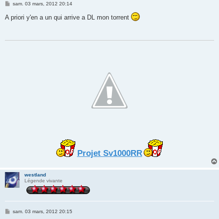
M
sam. 03 mars, 2012 20:14
e
s
A priori y'en a un qui arrive a DL mon torrent
s
a
g
e
Projet Sv1000RR
westland
Légende vivante
M
sam. 03 mars, 2012 20:15
e