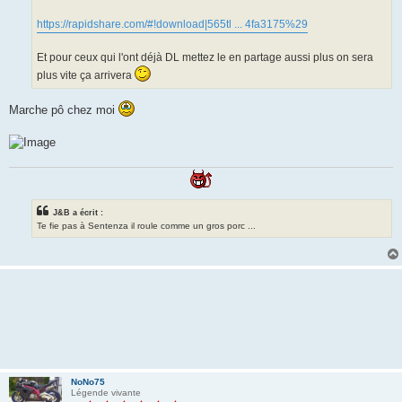
https://rapidshare.com/#!download|565tl ... 4fa3175%29
Et pour ceux qui l'ont déjà DL mettez le en partage aussi plus on sera
plus vite ça arrivera
Marche pô chez moi
J&B a écrit :
Te fie pas à Sentenza il roule comme un gros porc ...
NoNo75
Légende vivante