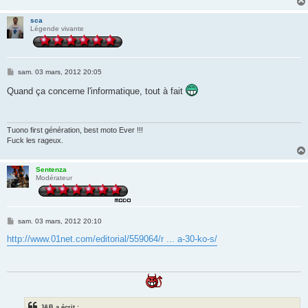
sca
Légende vivante
M
sam. 03 mars, 2012 20:05
e
s
Quand ça concerne l'informatique, tout à fait
s
a
g
e
Tuono first génération, best moto Ever !!!
Fuck les rageux.
Sentenza
Modérateur
M
sam. 03 mars, 2012 20:10
e
s
http://www.01net.com/editorial/559064/r ... a-30-ko-s/
s
a
g
e
J&B a écrit :