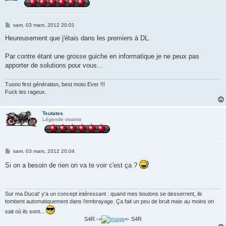
M
sam. 03 mars, 2012 20:01
e
s
Heureusement que j'étais dans les premiers à DL.
s
a
g
Par contre étant une grosse guiche en informatique je ne peux pas
e
apporter de solutions pour vous...
Tuono first génération, best moto Ever !!!
Fuck les rageux.
Teutates
Légende vivante
M
sam. 03 mars, 2012 20:04
e
s
Si on a besoin de rien on va te voir c'est ça ?
s
a
g
e
Sur ma Ducat' y'a un concept intéressant : quand mes boulons se desserrent, ils
tombent automatiquement dans l'embrayage. Ça fait un peu de bruit mais au moins on
sait où ils sont...
S4R ->
<- S4R