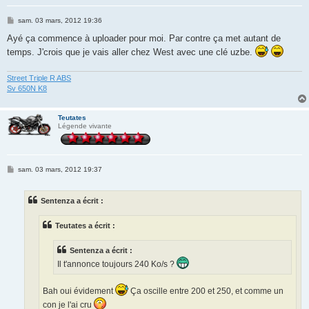
M
sam. 03 mars, 2012 19:36
e
s
Ayé ça commence à uploader pour moi. Par contre ça met autant de
s
temps. J'crois que je vais aller chez West avec une clé uzbe.
a
g
e
Street Triple R ABS
Sv 650N K8
Teutates
Légende vivante
M
sam. 03 mars, 2012 19:37
e
s
s
Sentenza a écrit :
a
g
e
Teutates a écrit :
Sentenza a écrit :
Il t'annonce toujours 240 Ko/s ?
Bah oui évidement
Ça oscille entre 200 et 250, et comme un
con je l'ai cru