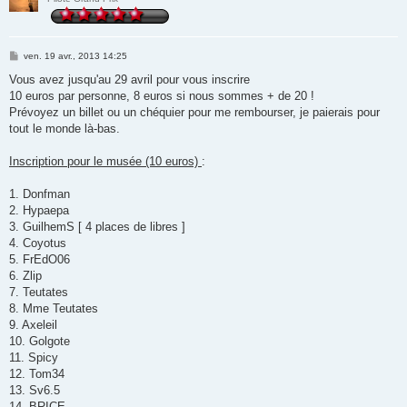
M
ven. 19 avr., 2013 14:25
e
s
Vous avez jusqu'au 29 avril pour vous inscrire
s
10 euros par personne, 8 euros si nous sommes + de 20 !
a
g
Prévoyez un billet ou un chéquier pour me rembourser, je paierais pour
e
tout le monde là-bas.
Inscription pour le musée (10 euros)
:
1. Donfman
2. Hypaepa
3. GuilhemS [ 4 places de libres ]
4. Coyotus
5. FrEdO06
6. Zlip
7. Teutates
8. Mme Teutates
9. Axeleil
10. Golgote
11. Spicy
12. Tom34
13. Sv6.5
14. BRICE