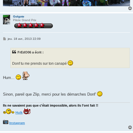
Golgote
Pilote Grand Prix
M
jeu. 18 avr., 2013 22:09
e
s
s
FrEdO06 a écrit :
a
g
e
Donf tu me prends sur ton canapé
Hum...
Sinon, pareil que Zlip, merci pour les démarches Donf'
Ils ne savaient pas que c'était impossible, alors ils l'ont fait !!
Hulk
Instagram