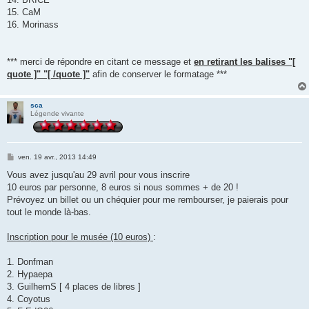
15. CaM
16. Morinass
*** merci de répondre en citant ce message et
en retirant les balises "[
quote ]" "[ /quote ]"
afin de conserver le formatage ***
sca
Légende vivante
M
ven. 19 avr., 2013 14:49
e
s
Vous avez jusqu'au 29 avril pour vous inscrire
s
10 euros par personne, 8 euros si nous sommes + de 20 !
a
g
Prévoyez un billet ou un chéquier pour me rembourser, je paierais pour
e
tout le monde là-bas.
Inscription pour le musée (10 euros)
:
1. Donfman
2. Hypaepa
3. GuilhemS [ 4 places de libres ]
4. Coyotus