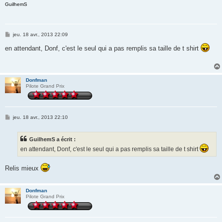
GuilhemS
M
jeu. 18 avr., 2013 22:09
e
s
en attendant, Donf, c'est le seul qui a pas remplis sa taille de t shirt
s
a
g
e
Donfman
Pilote Grand Prix
M
jeu. 18 avr., 2013 22:10
e
s
s
GuilhemS a écrit :
a
g
en attendant, Donf, c'est le seul qui a pas remplis sa taille de t shirt
e
Relis mieux
Donfman
Pilote Grand Prix