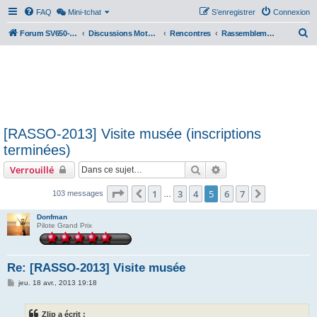
FAQ
Mini-tchat
S’enregistrer
Connexion
R
Forum SV650-SV1000
Discussions Motos & Motard(e)s
Rencontres
Rassemblements nationaux
e
c
h
e
r
[RASSO-2013] Visite musée (inscriptions
c
terminées)
h
Rechercher
Recherche avancée
Verrouillé
e
r
Page
5
sur
7
1
3
4
5
6
7
Précédente
Suivante
103 messages
…
Donfman
Pilote Grand Prix
Re: [RASSO-2013] Visite musée
M
jeu. 18 avr., 2013 19:18
e
s
s
Zlip a écrit :
a