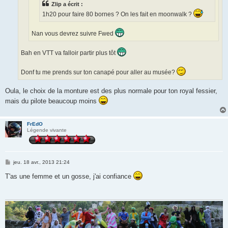
Zlip a écrit :
1h20 pour faire 80 bornes ? On les fait en moonwalk ?
Nan vous devrez suivre Fwed
Bah en VTT va falloir partir plus tôt
Donf tu me prends sur ton canapé pour aller au musée?
Oula, le choix de la monture est des plus normale pour ton royal fessier,
mais du pilote beaucoup moins
FrEdO
Légende vivante
M
jeu. 18 avr., 2013 21:24
e
s
T'as une femme et un gosse, j'ai confiance
s
a
g
e