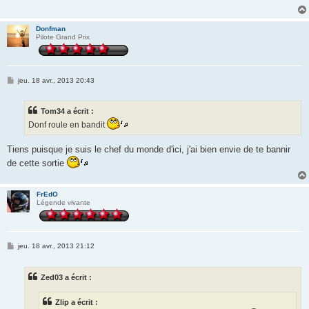
g
e
Donfman
Pilote Grand Prix
M
jeu. 18 avr., 2013 20:43
e
s
s
Tom34 a écrit :
a
g
Donf roule en bandit
e
Tiens puisque je suis le chef du monde d'ici, j'ai bien envie de te bannir
de cette sortie
FrEdO
Légende vivante
M
jeu. 18 avr., 2013 21:12
e
s
s
Zed03 a écrit :
a
g
e
Zlip a écrit :