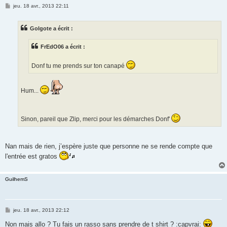
M
jeu. 18 avr., 2013 22:11
e
s
s
Golgote a écrit :
a
g
e
FrEdO06 a écrit :
Donf tu me prends sur ton canapé
Hum...
Sinon, pareil que Zlip, merci pour les démarches Donf'
Nan mais de rien, j’espère juste que personne ne se rende compte que
l'entrée est gratos
GuilhemS
M
jeu. 18 avr., 2013 22:12
e
s
Non mais allo ? Tu fais un rasso sans prendre de t shirt ? :capvrai: