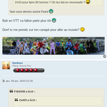
1h20 pour faire 80 bornes ? On les fait en moonwalk ?
Nan vous devrez suivre Fwed
Bah en VTT va falloir partir plus tôt
Donf tu me prends sur ton canapé pour aller au musée?
Donfman
Pilote Grand Prix
M
jeu. 18 avr., 2013 21:16
e
s
s
FrEdO06 a écrit :
a
g
e
Zed03 a écrit :