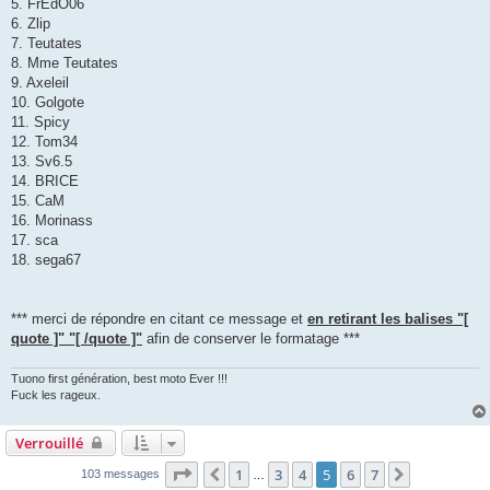
5. FrEdO06
6. Zlip
7. Teutates
8. Mme Teutates
9. Axeleil
10. Golgote
11. Spicy
12. Tom34
13. Sv6.5
14. BRICE
15. CaM
16. Morinass
17. sca
18. sega67
*** merci de répondre en citant ce message et
en retirant les balises "[
quote ]" "[ /quote ]"
afin de conserver le formatage ***
Tuono first génération, best moto Ever !!!
Fuck les rageux.
Verrouillé
Page
5
sur
7
1
3
4
5
6
7
Précédente
Suivante
103 messages
…