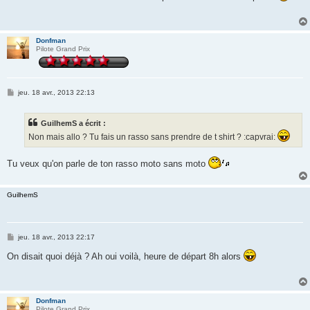
s
a
g
e
Donfman
Pilote Grand Prix
M
jeu. 18 avr., 2013 22:13
e
s
s
GuilhemS a écrit :
a
g
Non mais allo ? Tu fais un rasso sans prendre de t shirt ? :capvrai:
e
Tu veux qu'on parle de ton rasso moto sans moto
GuilhemS
M
jeu. 18 avr., 2013 22:17
e
s
On disait quoi déjà ? Ah oui voilà, heure de départ 8h alors
s
a
g
e
Donfman
Pilote Grand Prix