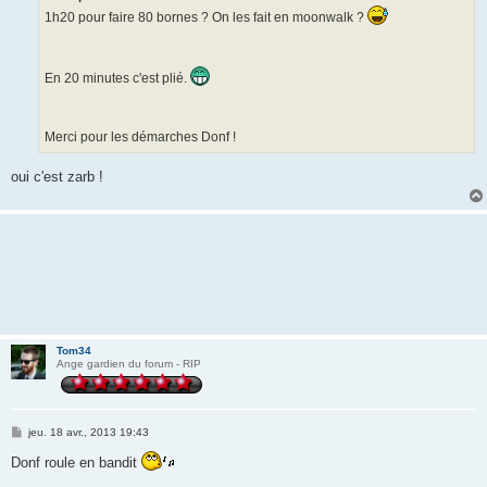
g
1h20 pour faire 80 bornes ? On les fait en moonwalk ?
e
En 20 minutes c'est plié.
Merci pour les démarches Donf !
oui c'est zarb !
Tom34
Ange gardien du forum - RIP
M
jeu. 18 avr., 2013 19:43
e
s
Donf roule en bandit
s
a