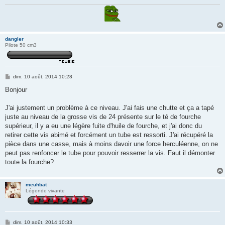
dangler
Pilote 50 cm3
M
dim. 10 août, 2014 10:28
e
s
Bonjour
s
a
g
J'ai justement un problème à ce niveau. J'ai fais une chutte et ça a tapé
e
juste au niveau de la grosse vis de 24 présente sur le té de fourche
supérieur, il y a eu une légère fuite d'huile de fourche, et j'ai donc du
retirer cette vis abimé et forcément un tube est ressorti. J'ai récupéré la
pièce dans une casse, mais à moins davoir une force herculéenne, on ne
peut pas renfoncer le tube pour pouvoir resserrer la vis. Faut il démonter
toute la fourche?
meuhbat
Légende vivante
M
dim. 10 août, 2014 10:33