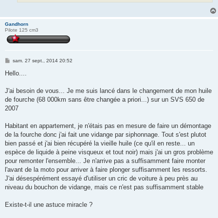
Gandhorn
Pilote 125 cm3
M
sam. 27 sept., 2014 20:52
e
s
Hello....
s
a
g
J'ai besoin de vous... Je me suis lancé dans le changement de mon huile
e
de fourche (68 000km sans être changée a priori...) sur un SVS 650 de
2007
Habitant en appartement, je n'étais pas en mesure de faire un démontage
de la fourche donc j'ai fait une vidange par siphonnage. Tout s'est plutot
bien passé et j'ai bien récupéré la vieille huile (ce qu'il en reste... un
espèce de liquide à peine visqueux et tout noir) mais j'ai un gros problème
pour remonter l'ensemble... Je n'arrive pas a suffisamment faire monter
l'avant de la moto pour arriver à faire plonger suffisamment les ressorts.
J'ai désespérément essayé d'utiliser un cric de voiture à peu près au
niveau du bouchon de vidange, mais ce n'est pas suffisamment stable
Existe-t-il une astuce miracle ?