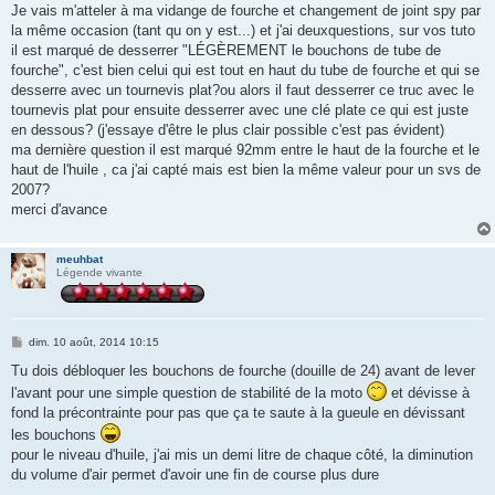
s
Je vais m'atteler à ma vidange de fourche et changement de joint spy par
a
g
la même occasion (tant qu on y est...) et j'ai deuxquestions, sur vos tuto
e
il est marqué de desserrer "LÉGÈREMENT le bouchons de tube de
fourche", c'est bien celui qui est tout en haut du tube de fourche et qui se
desserre avec un tournevis plat?ou alors il faut desserrer ce truc avec le
tournevis plat pour ensuite desserrer avec une clé plate ce qui est juste
en dessous? (j'essaye d'être le plus clair possible c'est pas évident)
ma dernière question il est marqué 92mm entre le haut de la fourche et le
haut de l'huile , ca j'ai capté mais est bien la même valeur pour un svs de
2007?
merci d'avance
meuhbat
Légende vivante
M
dim. 10 août, 2014 10:15
e
s
Tu dois débloquer les bouchons de fourche (douille de 24) avant de lever
s
l'avant pour une simple question de stabilité de la moto
et dévisse à
a
g
fond la précontrainte pour pas que ça te saute à la gueule en dévissant
e
les bouchons
pour le niveau d'huile, j'ai mis un demi litre de chaque côté, la diminution
du volume d'air permet d'avoir une fin de course plus dure