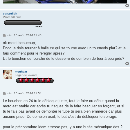
canardjbh
Pilote 50 cm3
M
dim. 10 août, 2014 11:45
e
s
ok merci beaucoup,
s
Donc je dois tourner à balle ce qui se tourne avec un tournevis plat? et je
a
g
fais comment pour le rerégler après?
e
Et le bouchon de fourche de le desserre de combien de tour à peu près?
meuhbat
Légende vivante
M
dim. 10 août, 2014 11:54
e
s
Le bouchon en 24 tu le débloque juste, faut le faire au début quand la
s
moto est stable car après tu risques de la faire basculer en forçant, et si
a
g
tu le fais pas avant de démonter le tube tu sera bien emmerdé car plus
e
aucune prise. De combien osef, le but c'est de débloquer le serrage.
pour la précontrainte idem stresse pas, y a une butée mécanique des 2