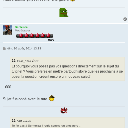
e
Sentenza
Modérateur
M
dim. 10 août, 2014 13:33
e
s
s
Fast_19 a écrit :
a
g
Et pourquoi vous posez pas vos questions directement sur le sujet du
e
tutoriel ? Vous préférez en mettre partout histoire que les prochains à se
poser la question créent encore un nouveau sujet?
+600
Sujet fusionné avec le tuto
J&B a écrit :
Te fie pas à Sentenza il roule comme un gros porc ...