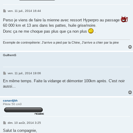
M
ven. 11 juil., 2014 16:44
e
s
Perso je viens de faire la mienne avec ressort Hyperpro au passage
s
60 000 km et 13 ans dans les pattes, huile grise/noire.
a
g
Donc ça ne me choque pas plus que ça non plus
.
e
Exemple de contrepèterie: J'arrive a pied par la Chine, J'arrive a chier par la pine
GuilhemS
M
ven. 11 juil., 2014 19:06
e
s
En même temps. Faite la vidange et démonter 100km après. C'est noir
s
aussi...
a
g
e
canardjbh
Pilote 50 cm3
M
dim. 10 août, 2014 3:25
e
s
Salut la compagnie,