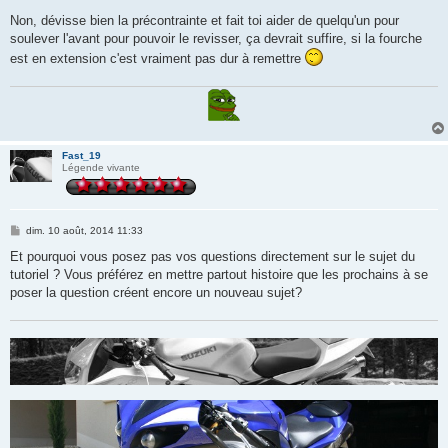
e
s
Non, dévisse bien la précontrainte et fait toi aider de quelqu'un pour
s
soulever l'avant pour pouvoir le revisser, ça devrait suffire, si la fourche
a
g
est en extension c'est vraiment pas dur à remettre
e
Fast_19
Légende vivante
M
dim. 10 août, 2014 11:33
e
s
Et pourquoi vous posez pas vos questions directement sur le sujet du
s
tutoriel ? Vous préférez en mettre partout histoire que les prochains à se
a
g
poser la question créent encore un nouveau sujet?
e