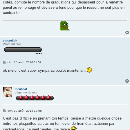
cotés, compte le nombre de graduations qui dépassent pour la remettre
pareil au remontage et dévisse à fond pour que le ressort ne soit plus en
contrainte.
canardjbh
Pilote 50 cm3
M
dim. 10 août, 2014 11:59
e
s
ok merci c'est super sympa au boulot maintenant
s
a
g
e
meuhbat
Légende vivante
M
dim. 10 août, 2014 12:08
e
s
C'est pas difficile en prenant ton temps, pense à mettre quelque chose
s
entre tes plaquettes au cas où ton levier de frein était actionné par
a
g
inadvertance, ça peut t'éviter une galère