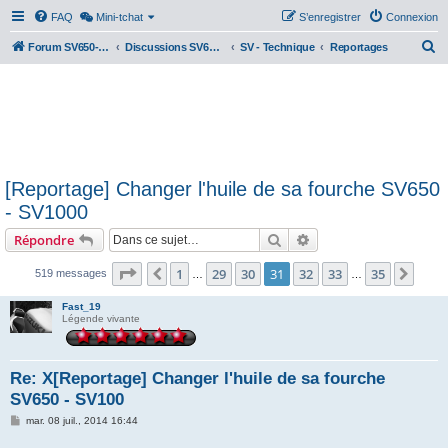
FAQ
Mini-tchat
S’enregistrer
Connexion
R
Forum SV650-SV1000
Discussions SV650 & SV1000 N/S
SV - Technique
Reportages
e
c
h
e
r
[Reportage] Changer l'huile de sa fourche SV650
c
- SV1000
h
Rechercher
Recherche avancée
Répondre
e
r
Page
31
sur
35
1
29
30
31
32
33
35
Précédente
Suiv
519 messages
…
…
Fast_19
Légende vivante
Re: X[Reportage] Changer l'huile de sa fourche
SV650 - SV100
M
mar. 08 juil., 2014 16:44
e
s