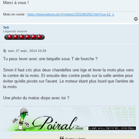
Merci à vous !
Moto en vente :
https://www.leboncoin.fr/motos/1331083202.htm?ca=12_s
TaG
Légende vivante
M
sam. 27 sept., 2014 23:28
e
s
Tu peux lever avec une béquille sous T de fourche ?
s
a
g
Sinon il faut cric plus deux chandelles une tige et lever la moto plus vers
e
le centre de la moto. Et ensuite des contre poids sur la selle arrière pour
éviter qu'elle pivote sur l'avant. Le moteur étant plus lourd que l'arrière de
la moto.
Une photo du matos dispo avec toi ?
Caytos a écrit :