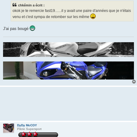
s
chkémin a écrit :
a
g
okok je te remercie fast19.......il y avait une paire d'années que je n'étais
e
venu et c'est sympa de retomber sur les même
J'ai pas bougé
DyDy McCOY
Pilote Supersport