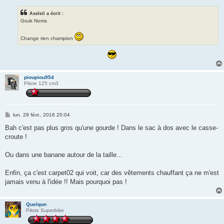
Axeleil a écrit :
Gruik Norris
Change rien champion
pioupiou954
Pilote 125 cm3
M
lun. 29 févr., 2016 20:04
e
s
Bah c'est pas plus gros qu'une gourde ! Dans le sac à dos avec le casse-
s
croute !
a
g
e
Ou dans une banane autour de la taille...
Enfin, ça c'est carpet02 qui voit, car des vêtements chauffant ça ne m'est
jamais venu à l'idée !! Mais pourquoi pas !
Quelqun
Pilote Superbike