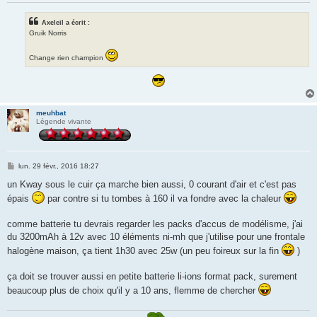
Axeleil a écrit :
Gruik Norris
Change rien champion
meuhbat
Légende vivante
M
lun. 29 févr., 2016 18:27
e
s
un Kway sous le cuir ça marche bien aussi, 0 courant d'air et c'est pas
s
épais
par contre si tu tombes à 160 il va fondre avec la chaleur
a
g
e
comme batterie tu devrais regarder les packs d'accus de modélisme, j'ai
du 3200mAh à 12v avec 10 éléments ni-mh que j'utilise pour une frontale
halogène maison, ça tient 1h30 avec 25w (un peu foireux sur la fin
)
ça doit se trouver aussi en petite batterie li-ions format pack, surement
beaucoup plus de choix qu'il y a 10 ans, flemme de chercher