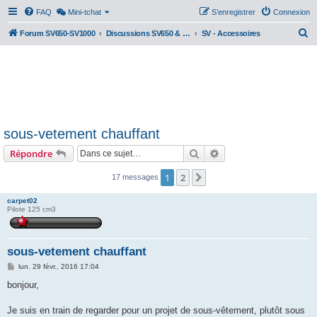
FAQ
Mini-tchat
S’enregistrer
Connexion
R
Forum SV650-SV1000
Discussions SV650 & SV1000 N/S
SV - Accessoires
e
c
h
e
r
sous-vetement chauffant
c
Rechercher
Recherche avancée
Répondre
h
e
1
2
Suivante
17 messages
r
carpet02
Pilote 125 cm3
sous-vetement chauffant
M
lun. 29 févr., 2016 17:04
e
s
bonjour,
s
a
g
Je suis en train de regarder pour un projet de sous-vêtement, plutôt sous
e