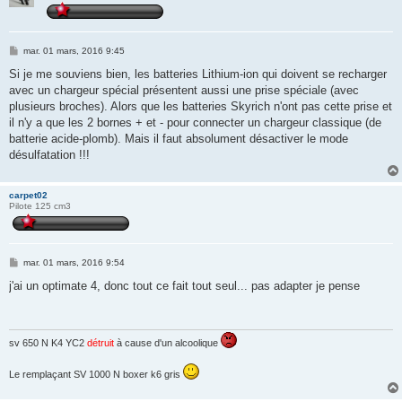
M
mar. 01 mars, 2016 9:45
e
s
Si je me souviens bien, les batteries Lithium-ion qui doivent se recharger
s
avec un chargeur spécial présentent aussi une prise spéciale (avec
a
g
plusieurs broches). Alors que les batteries Skyrich n'ont pas cette prise et
e
il n'y a que les 2 bornes + et - pour connecter un chargeur classique (de
batterie acide-plomb). Mais il faut absolument désactiver le mode
désulfatation !!!
carpet02
Pilote 125 cm3
M
mar. 01 mars, 2016 9:54
e
s
j'ai un optimate 4, donc tout ce fait tout seul... pas adapter je pense
s
a
g
e
sv 650 N K4 YC2
détruit
à cause d'un alcoolique
Le remplaçant SV 1000 N boxer k6 gris