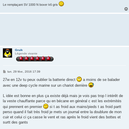
Le remplaçant SV 1000 N boxer k6 gris
Gruik
Légende vivante
M
lun. 29 févr., 2016 17:39
e
s
27w en 12v tu peux oublier la batterie direct
a moins de se balader
s
avec une deep cycle marine sur un chariot derrière
a
g
e
L idée est bonne en plus ça existe déjà mais je vois pas trop l intérêt de
la veste chauffante parce qu en bécane en général c est les extrémités
qui prennent en premier
si t as froid aux mains/pieds t as froid partt
perso quand il fait très froid je mets un journal entre la doublure de mon
cuir et celui ci ça casse le vent et ras après le froid vient des bottes et
surtt des gants