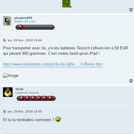
pioupiou954
Pilote 125 cm3
M
lun. 29 févr., 2016 19:44
e
s
Pour transporter avec toi, y'a les batteries Skyrich Lithium-Ion à 50 EUR
s
qui pèsent 400 grammes. C'est moins lourd qu'un iPad !
a
g
e
http://www.stockmoto.com/ytz5s-bs-hjt5s ... h-85mm.htm
Gruik
Légende vivante
M
lun. 29 févr., 2016 19:55
e
s
Et tu la trimballes comment ?
s
a
g
e