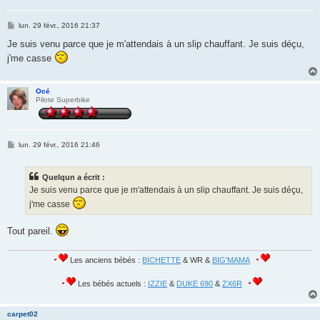
M
lun. 29 févr., 2016 21:37
e
s
Je suis venu parce que je m'attendais à un slip chauffant. Je suis déçu,
s
j'me casse
a
g
e
Océ
Pilote Superbike
M
lun. 29 févr., 2016 21:46
e
s
s
Quelqun a écrit :
a
g
Je suis venu parce que je m'attendais à un slip chauffant. Je suis déçu,
e
j'me casse
Tout pareil.
Les anciens bébés :
BICHETTE
& WR &
BIG'MAMA
Les bébés actuels :
IZZIE
&
DUKE 690
&
ZX6R
carpet02