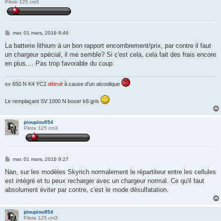
Pilote 125 cm3
M
mar. 01 mars, 2016 8:46
e
s
La batterie lithium à un bon rapport encombrement/prix, par contre il faut
s
un chargeur spécial, il me semble? Si c'est cela, cela fait des frais encore
a
g
en plus.... Pas trop favorable du coup
e
sv 650 N K4 YC2
détruit
à cause d'un alcoolique
Le remplaçant SV 1000 N boxer k6 gris
pioupiou954
Pilote 125 cm3
M
mar. 01 mars, 2016 9:27
e
s
Nan, sur les modèles Skyrich normalement le répartiteur entre les cellules
s
est intégré et tu peux recharger avec un chargeur normal. Ce qu'il faut
a
g
absolument éviter par contre, c'est le mode désulfatation.
e
pioupiou954
Pilote 125 cm3