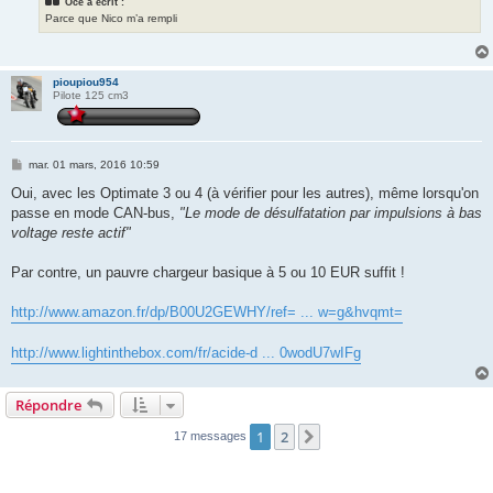
Océ a écrit :
Parce que Nico m’a rempli
pioupiou954
Pilote 125 cm3
M
mar. 01 mars, 2016 10:59
e
s
Oui, avec les Optimate 3 ou 4 (à vérifier pour les autres), même lorsqu'on
s
passe en mode CAN-bus,
"Le mode de désulfatation par impulsions à bas
a
g
voltage reste actif"
e
Par contre, un pauvre chargeur basique à 5 ou 10 EUR suffit !
http://www.amazon.fr/dp/B00U2GEWHY/ref= ... w=g&hvqmt=
http://www.lightinthebox.com/fr/acide-d ... 0wodU7wIFg
Répondre
1
2
Suivante
17 messages