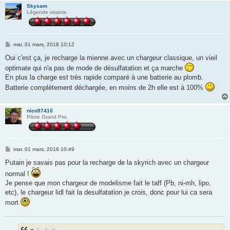
Skysam
Légende vivante
M
mar. 01 mars, 2016 10:12
e
s
Oui c'est ça, je recharge la mienne avec un chargeur classique, un vieil
s
optimate qui n'a pas de mode de désulfatation et ça marche
a
g
En plus la charge est très rapide comparé à une batterie au plomb.
e
Batterie complètement déchargée, en moins de 2h elle est à 100%
nico97410
Pilote Grand Prix
M
mar. 01 mars, 2016 10:49
e
s
Putain je savais pas pour la recharge de la skyrich avec un chargeur
s
normal !
a
g
Je pense que mon chargeur de modelisme fait le taff (Pb, ni-mh, lipo,
e
etc), le chargeur lidl fait la desulfatation je crois, donc pour lui ca sera
mort