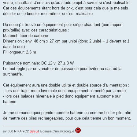
veste, chauffant. J'en suis qu'au stade projet à savoir si c'est réalisable.
Car ces équipements étant hors de prix, c'est pour cela que je me suis
décider de le bricoler moi-même, si c'est réalisable.
Du coup j'ai trouvé un équipement pour siège chauffant (bon rapport
prix/taille) avec ces caractéristiques :
Matériel: fiber de carbone
Dimension : env. 48 cm x 27 cm par unité (donc 2 unité = 1 devant et 1
dans le dos)
Fil longueur: 2.3 m
Puissance nominale: DC 12 v, 27 ± 3 W
Le tout réglé par un variateur de puissance pour éviter au cas où la
surchauffe.
Cet équipement aura une double utilité et double source d'alimentation :
- lors des trajet moto hivernale donc équipement alimenté par la moto
- lors des balades hivernale à pied donc équipement autonome sur
batterie
Je me demande quoi prendre comme batterie ou comme boitier pile, afin
de mettre des piles rechargeables, pour que cela tienne un bon moment.
sv 650 N K4 YC2
détruit
à cause d'un alcoolique